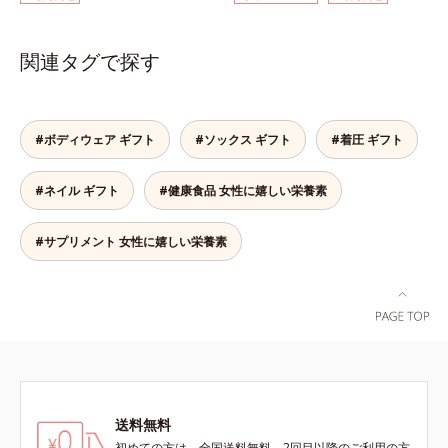
ントシリーズです。女性の不足栄養
分子の小さなコラーゲンが1袋にた
素No.1 鉄分に葉酸をプラス、印象
っぷり1,000mg！さらにたった1g
づける晴れやかな表情を目指す「鉄
で約6リットルもの保水力をもつと
関連タグで探す
＆葉酸」、独自加工のビタミンCで
言われるヒアルロン酸に、ビタミン
キレイと健康をサポートする「ビタ
B6も加えました。コラーゲン特有
ミンC＆ビタミンB2」、スムーズな
の香りや味をできるだけカットし
リズムづくりで快調を目指す「オリ
た、まるでフルーツゼリーのように
#ボディウェア ギフト
#ソックス ギフト
#着圧 ギフト
ゴ糖＆酵素」、いつだってイキイ
みずみずしいゼリーです。個包装の
キ、あなたらしい表情をサポートす
スティックタイプだから、いつでも
#ネイル ギフト
#健康食品 女性に嬉しい栄養素
る「ビタミンB群＆アミノ酸」、ス
どこでも片手でおいしくコラーゲン
マホ漬けの日々をケアしてうるっと
をチャージできます。年齢と共に気
クリアな1日のスタートに「ビタミ
になる悩みも、おやつやデザート時
#サプリメント 女性に嬉しい栄養素
ンA＆ルテイン」、紫外線を気にか
にぷるんっと食べて解消を目指しま
ける女性こそ不足しやすい栄養素を
しょう。脂肪分ゼロ＆1袋20kcal
チャージして、安定した美しさをサ
で、ダイエット中でも安心です。各
ポートする「カルシウム＆ビタミン
商品の詳しい情報は商品ページをご
D」の全６種類。体の中からキレイ
覧ください。・BEAUTY夏祭りは、
の土台を整え、美しさの次の一歩を
こちら
引き出します。水なしでOK、持ち
歩きやすいパウチタイプなので、い
送料無料
つでもどこでも手軽にカリッとチャ
ージ。フルーツ風味だから、おやつ
初めての方は、全国送料無料、2回目以降のご利用の方