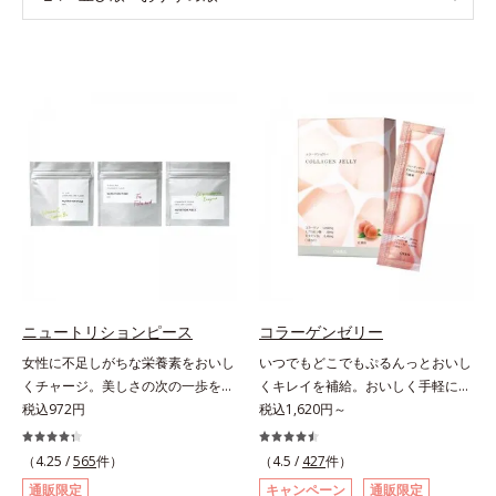
ニュートリションピース
コラーゲンゼリー
女性に不足しがちな栄養素をおいし
いつでもどこでもぷるんっとおいし
くチャージ。美しさの次の一歩を引
くキレイを補給。おいしく手軽にキ
き出すタブレット。現代女性に不足
税込972円
レイをチャージ！ おやつ感覚でハ
税込1,620円～
しがちな栄養素に着目。ぽいっとひ
リと弾力のある毎日に欠かせない人
と口補いやすい６種類の「キレイの
気のコラーゲンを補給できる、ステ
（4.25 /
565
件）
（4.5 /
427
件）
素」、タブレットタイプのサプリメ
ィック型ゼリーです。吸収が早い、
通販限定
キャンペーン
通販限定