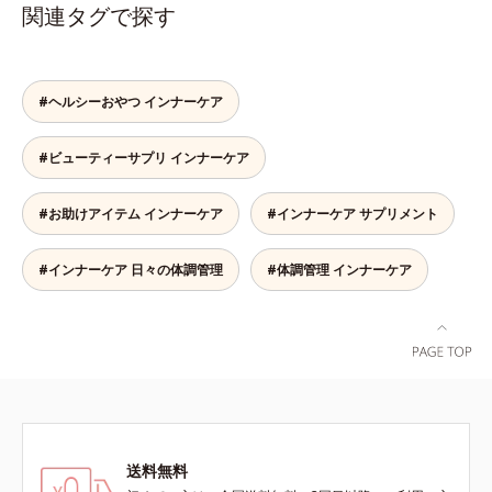
作用。眠くなることもないので、仕
出物も配合。1日4粒で23種類もの
り、その中にアロニアアントシアニ
関連タグで探す
事はもちろん車を運転するときにも
栄養素を効率的に補えます。 さら
ン30mgが含有されています（2粒
大丈夫。いつでも気軽に摂れます。
に、粒のサイズを小さくし、1粒1粒
当り）。
気になる不快感に直接アプローチし
をコーティングすることにより原料
て、季節に負けない健康づくりを応
由来のニオイを軽減。飲みやすさに
#ヘルシーおやつ インナーケア
援します。「ムズムズしそうで窓を
こだわりました。1日4粒当り55円
開けるのがコワイ」「ティッシュと
と、お手ごろ価格なのも魅力的で
#ビューティーサプリ インナーケア
マスクが手放せない」「買い物に行
す。忙しい人も、食事が不規則にな
くのもユウウツ」…そんな方にオス
りがちな人も、毎日の元気に自信が
スメです。
もてるサプリメントです。マルチビ
#お助けアイテム インナーケア
#インナーケア サプリメント
タミン＆ミネラルで健康な体の基本
をしっかり守りましょう！
#インナーケア 日々の体調管理
#体調管理 インナーケア
送料無料