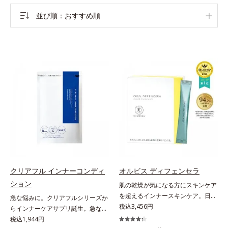
並び順
おすすめ順
クリアフル インナーコンディ
オルビス ディフェンセラ
ション
肌の乾燥が気になる方にスキンケア
を超えるインナースキンケア。日本
急な悩みに。クリアフルシリーズか
初(*1)“肌にもトクホ(*2)”！肌の乾燥
税込3,456円
らインナーケアサプリ誕生。急な悩
が気になる方に。高純度に精製した
みに。ケアに行き詰まったすべての
税込1,944円
米胚芽由来のグルコシルセラミドを