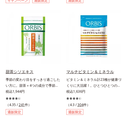
キャンペーン
通販限定
通販限定
の健康果実アロニアの、アロニアア
繊維のトリプルパワーがダイエット
ドは、肌の水分を逃しにくくするた
ントシアニンのダイエットサポート
をサポートします。
め、肌の乾燥が気になる方に適して
力に着目！大人の燃焼意欲をサポー
います。
トする、ダイエットサポートサプリ
メントです。アロニアを研究し続け
てきたオルビスが高品質のアロニア
にこだわり、その特有成分を抽出。
安定して一定量配合できるよう、規
格化しました。オルビスのアロニア
シリーズNo.1の配合量を誇る、ア
ロニアアントシアニン30mg(*)を含
有。さらに年齢ダイエッターをサポ
甜茶シソエキス
マルチビタミン＆ミネラル
ートする成分として、研究チームが
季節の変わり目をすっきり過ごした
ビタミン＆ミネラル計23種が健康づ
400種以上の植物エキスを試してた
い方に。甜茶＋4つの成分で季節に
くりに大活躍！。ひとつひとつの栄
どり着いたオリーブ葉エキスと、古
負けない健康づくりを。GODポリ
税込1,944円
養素をていねいに量り、ビタミン13
税込1,636円
くからぽかぽか成分として重宝され
フェノールを含むバラ科の甜茶に加
種類は1/2日分、ミネラル10種は1/3
てきたブラックジンジャー、ケイヒ
え、3種の植物成分（シソ種子エキ
日分をバランス良く配合しました。
も配合しました。大人のやる気を燃
（4.35 /
241
件）
（4.3 /
304
件）
ス、シジュウムグァバエキス、黄杞
ビタミンCには長くとどまってじっ
やし、年齢ダイエットを熱く応援し
通販限定
通販限定
葉エキス）とビタミンEを配合しま
くり働く「タイムリリース加工」を
ます。* スーパーアロニアEXはアロ
した。植物由来の成分が、やさしく
施し、体内吸収率を上げる黒胡椒抽
ニアエキスを135mg配合してお