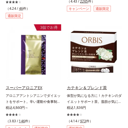
女性に送る、「クリアフルシリー
（4.43 /
2265
件）
配合。「肌の水分を逃しにくくする
ズ」のオールインワンサプリメント
（4.24 /
46
件）
キャンペーン
通販限定
ため、肌の乾燥が気になる方に適し
です。ビタミンB1とB2を配合。ビ
通販限定
ている」と許可された、特定保健用
タミンB6とビタミンCは、タイムリ
食品（トクホ）のインナースキンケ
リース加工でじっくり時間をかけて
アです。“飲むスキンケア”だから、
放出されます。またすこやかな美し
顔だけでなく、背中や足など、スキ
さのために、和漢植物由来成分とセ
ンケア機能は全身にも。なかなか手
ラミドをプラス。さらにストレス社
が回らない、ボディの乾燥対策にも
会に負けないためのGABAも配合し
おすすめです。ゆずの爽やかな香り
ました。現代社会を生き抜く女性の
とすっきりとした酸味が特徴の「ゆ
すこやかな毎日を応援します。
ず風味」、芳醇なマスカットの香り
とさっぱりとした酸味が楽しめる
「マスカット風味」、ピーチの甘い
香りと爽やかな甘味が楽しめる「ピ
スーパーアロニアEX
カテキン＆ブレンド茶
ーチ風味」の3種のフレーバーをご
アロニアアントシアニンでダイエッ
体型が気になる方に！カテキンのダ
用意。その日の気分に合わせてチョ
トをサポート。辛い運動や食事制限
イエットサポート茶。脂肪が気にな
イスできるから、より飽きにくく、
に立ち向かう、大人の“燃える気持
税込4,860円～
る食事と一緒にカテキンを。さら
税込1,836円
水なしで飲めるから、毎日手軽にお
ち”を応援。年齢を重ねるほど、ダ
に、食物繊維とコーンシルクエキス
いしく続けられます。*1 販売商品
イエットが続かないと感じる方に。
で、ぽっこりやからだの巡りをケ
として。*2 許可表示：本品に含ま
（3.83 /
146
件）
（4.14 /
973
件）
チョークベリーとも呼ばれる東欧産
ア。カテキン・コーンシルク・食物
れる米胚芽由来のグルコシルセラミ