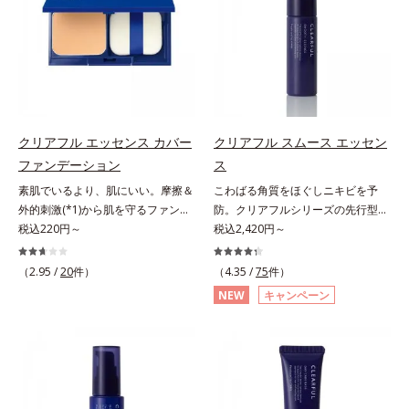
敏感スランプの原因にアプローチす
敏感スランプの原因にアプローチす
（エルゴチオネイン）配合＝肌を整
（エルゴチオネイン）配合＝肌を整
る持続型トリプルアミノ酸(*4)を配
る持続型トリプルアミノ酸(*4)を配
え、すこやかに保つ保湿成分、微生
え、すこやかに保つ保湿成分、微生
合。もともと体内にあるアミノ酸は
合。もともと体内にあるアミノ酸は
物由来アミノ酸（エクトイン）配合
物由来アミノ酸（エクトイン）配合
異物として排出されにくく、肌にと
異物として排出されにくく、肌にと
＝乱れた角層にうるおいを与え、肌
＝乱れた角層にうるおいを与え、肌
どまってうるおいを蓄えてくれま
どまってうるおいを蓄えてくれま
荒れを防ぐ保湿成分*5 ウォッシュ
荒れを防ぐ保湿成分*5 ウォッシュ
す。刺激を受けやすくなった角層を
す。刺激を受けやすくなった角層を
を除くLM＝さっぱり高保湿タイプ
を除くLM＝さっぱり高保湿タイプ
うるおいで満たし、脱・敏感肌を目
うるおいで満たし、脱・敏感肌を目
（脂性肌～普通肌）RM＝しっとり
（脂性肌～普通肌）RM＝しっとり
指します。無油分・無着色・無香
指します。無油分・無着色・無香
クリアフル エッセンス カバー
クリアフル スムース エッセン
高保湿タイプ（普通肌～超乾性肌）
高保湿タイプ（普通肌～超乾性肌）
料・アルコールフリー・界面活性剤
料・アルコールフリー・パラベンフ
アレルギーテスト済＝全ての方にア
ファンデーション
ス
不使用(*5)・パラベンフリー、6つ
リーで、徹底的に肌に寄り添いま
レルギーが起こらないということで
素肌でいるより、肌にいい。摩擦＆
こわばる角質をほぐしニキビを予
のフリー処方で徹底的に肌に寄り添
す。*1 乾燥と敏感をくり返すこと
はありません。
外的刺激(*1)から肌を守るファンデ
防。クリアフルシリーズの先行型美
います。*1 乾燥と敏感をくり返す
*2 敏感肌対象連用テスト済（すべ
ーション。肌荒れやニキビがある
税込220円～
容液。くり返しニキビの根本原因と
税込2,420円～
こと*2 敏感肌対象連用テスト済
ての方のお肌に合うということでは
と、ファンデーションを塗っていい
毛穴の両方にアプローチする、薬用
（すべての方のお肌に合うというこ
ありません）*3 乾燥して敏感に感
か悩むもの。とはいえ、素肌のまま
ニキビスキンケア「クリアフルシリ
とではありません）*3 乾燥して敏
（2.95 /
20
件）
じやすい状態のこと*4 発酵アミノ
（4.35 /
75
件）
では紫外線など外的刺激(*1)をダイ
ーズ」の先行型美容液です。こわば
感に感じやすい状態のこと*4 発酵
酸（ポリグルタミン酸）配合＝乾燥
NEW
キャンペーン
レクトに受けやすい状態です。肌荒
った角質をやわらかくほぐし、毛穴
アミノ酸（ポリグルタミン酸）配合
を防ぎ、うるおいに満ちた肌へ導く
れしやすい、ニキビができやすい人
詰まりの起こりにくいなめらかな肌
＝乾燥を防ぎ、うるおいに満ちた肌
保湿成分、植物由来アミノ酸（エル
こそ、肌負担が少ない低刺激設計の
へ。化粧水の肌なじみをサポート
へ導く保湿成分、植物由来アミノ酸
ゴチオネイン）配合＝肌を整え、す
ファンデーションで守るのがベス
し、すっとなじむ素直な肌を目指し
（エルゴチオネイン）配合＝肌を整
こやかに保つ保湿成分、微生物由来
ト。「クリアフル エッセンス カバ
ます。またクリアフルシリーズに配
え、すこやかに保つ保湿成分、微生
アミノ酸（エクトイン）配合＝乱れ
ー ファンデーション」は紫外線吸
合されているのと同じ、5種の和漢
物由来アミノ酸（エクトイン）配合
た角層にうるおいを与え、肌荒れを