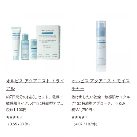
オルビス アクアニスト トライ
オルビス アクアニスト モイス
アル
チャー
約7日間分のお試しセット。乾燥・
抜け出したい乾燥・敏感肌サイクル
敏感肌サイクル(*1)に持続型アプロ
(*1)に持続型アプローチ。うるおい
ーチ。敏感肌用保湿スキンケア
税込1,100円
を追求した敏感肌用保湿スキンケア
税込1,750円～
(*2)。うるおいを逃し、刺激を受け
(*2)。うるおいを逃し、刺激を受け
やすい角層の“乾燥敏感スランプ
やすい角層の“乾燥敏感スランプ
（3.59 /
27
件）
（4.07 /
187
件）
(*3)”に悩む敏感な肌へ。創業時から
(*3)”に悩む敏感な肌へ。創業時から
のうるおい研究により完成した、待
のうるおい研究により完成した、待