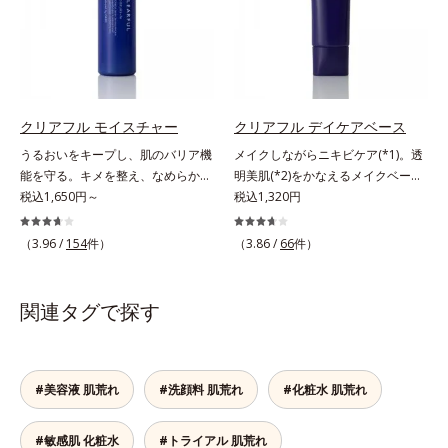
収剤不使用のうえ、敏感肌対象パッ
植物由来成分や「ナノVCショット
＝乱れた角層にうるおいを与え、肌
防ぐ保湿成分
チテスト済(*2)、ノンコメドジェニ
カプセル」を採用。化粧水前に塗る
荒れを防ぐ保湿成分*5 ウォッシュ
ックテスト済(*3)で、とことん肌の
だけの簡単ケアで、ゴワつきや肌荒
を除くLM＝さっぱり高保湿タイプ
ことを考えた設計。さらに美容成分
れ、ニキビを予防します。【ご使用
（脂性肌～普通肌）RM＝しっとり
に包まれた水分保持力の高い粉体や
ステップ】洗顔の後、化粧水の前に
高保湿タイプ（普通肌～超乾性肌）
和漢植物由来成分をはじめとした、
お使いいただく先行型美容液です。
クリアフル モイスチャー
クリアフル デイケアベース
肌をいたわる保湿成分をたっぷり配
※敏感肌対象パッチテスト済（すべ
うるおいをキープし、肌のバリア機
メイクしながらニキビケア(*1)。透
合しました。肌にやさしいだけでな
ての人に皮膚刺激がおきないという
能を守る。キメを整え、なめらかな
明美肌(*2)をかなえるメイクベー
く、毛穴や凸凹、赤みをカバーし
わけではありません）※アレルギー
肌にするニキビ対策保湿液。「ニキ
税込1,650円～
ス。ニキビがあると、メイクはニキ
税込1,320円
て、自然な陶器肌を叶えます。*1
テスト済＝全ての方にアレルギーが
ビをくり返してしまう」「毛穴目立
ビに良くないのではないかと心配に
乾燥など*2 すべての人に皮膚刺激
おきないということではありません
ちが気になる」「マスク生活であご
なりがち。しかし何も塗らないと、
がおきないというわけではありませ
（3.96 /
154
件）
※ノンコメドジェニックテスト済＝
（3.86 /
66
件）
や口まわりのニキビが気になる」と
刺激に弱いニキビ肌を紫外線にさら
ん*3 すべての人にコメド（ニキビ
すべての人にコメド（ニキビのも
いうお悩みに。くり返しニキビの根
してしまうことに……。クリアフル
のもと）ができないというわけでは
と）ができないというわけではあり
本原因「肌のバリア機能の低下」
デイケアベースは、ニキビケア(*1)
ありません。
関連タグで探す
ません
と、肌悩み「毛穴の目立ち」の両方
できる新発想のメイク下地。スキン
にWでアプローチする、薬用ニキビ
ケアシリーズと同様のニキビケア成
対策スキンケアシリーズです。5種
分を配合した肌にやさしい処方なの
の和漢植物由来成分とコラーゲンが
で、“ニキビをケアしたい”と“肌をキ
#美容液 肌荒れ
#洗顔料 肌荒れ
#化粧水 肌荒れ
肌をいたわりながらうるおいを与
レイに見せたい”が同時に叶えられ
え、バリア機能を維持。ニキビがで
ます。ピンク味のあるベージュ色
#敏感肌 化粧水
#トライアル 肌荒れ