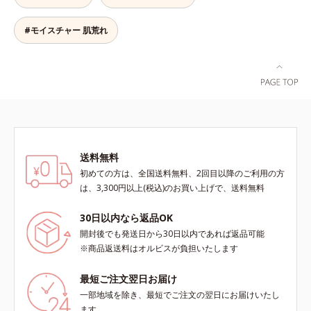
きにくい肌を目指します。さらにビ
で、塗るとくすみがさっと払われ、
タミンC誘導体をはじめとした5種
肌が自然とトーンアップ。しっとり
の整肌成分(*1)から成る「ナノVCシ
とした美しい仕上がりが続きます。
#モイスチャー 肌荒れ
ョットカプセル」を配合。カプセル
SPF28・PA+++で、ニキビ肌を紫外
が浸透してから成分を放出する特殊
線ダメージからもしっかりガードし
技術によって、高い浸透力(*2)と安
ます。※敏感肌対象パッチテスト済
定性を実現。毛穴の目立ちをしっか
（すべての人に皮膚刺激がおきない
りケア(*3)して、ゆらぎやすいニキ
というわけではありません）*1 ニ
ビ肌を、みずみずしい清潔な垢抜け
キビ・肌荒れを防ぐ*2 うるおいに
肌(*4)へと導きます。たっぷりの保
よる透明感のある肌
湿成分で低刺激。敏感肌の方にもお
送料無料
使いいただけます(*5)。*1 テトラ2-
初めての方は、全国送料無料、2回目以降のご利用の方
ヘキシルデカン酸アスコルビル、天
は、3,300円以上(税込)のお買い上げで、送料無料
然ビタミンE、イノシット、フィチ
ン酸、ユズセラミド、スフィンゴ糖
30日以内なら返品OK
脂質*2 角層内*3 うるおいによりキ
メを整えて毛穴を目立たなくする*4
開封後でも発送日から30日以内であれば返品可能
洗浄による汚れの除去*5 すべての
※商品返送料はオルビスが負担いたします
方に皮膚刺激がおきないというわけ
ではありません※敏感肌対象パッチ
最短ご注文翌日お届け
テスト済（すべての人に皮膚刺激が
一部地域を除き、最短でご注文の翌日にお届けいたし
おきないというわけではありませ
ます