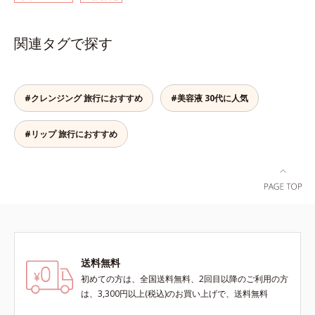
ように液状に変化。しっかりメイク
も、みるみる浮き上がらせて落とし
ます。ヒアルロン酸ナトリウム、マ
関連タグで探す
リンコラーゲン(*)、ローヤルゼリー
エキス配合で、洗い上がりはしっと
りもちもち。濡れた手でもOKなの
で、お風呂場でもお使いいただけま
#クレンジング 旅行におすすめ
#美容液 30代に人気
す。* 水溶性コラーゲン各商品の詳
しい情報は商品ページをご覧くださ
#リップ 旅行におすすめ
い。・BEAUTY夏祭りは、こちら
送料無料
初めての方は、全国送料無料、2回目以降のご利用の方
は、3,300円以上(税込)のお買い上げで、送料無料