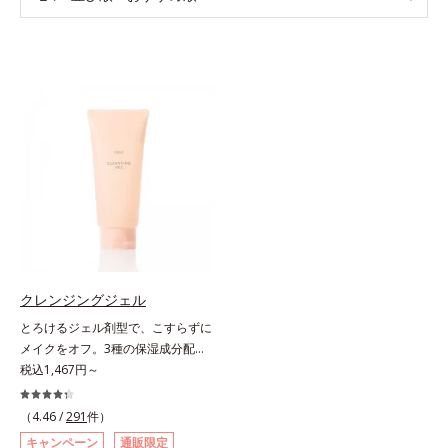
クレンジングジェル
とろけるジェル剤型で、こすらずに
メイクをオフ。3種の保湿成分配合
の濃密ジェルなので洗いあがりは、
税込1,467円～
もち肌ぷるん！。メルティクリアベ
ース採用のぷるぷる濃密ジェルは、
（4.46 /
291
件）
メイクとなじみ始めると、とろける
キャンペーン
通販限定