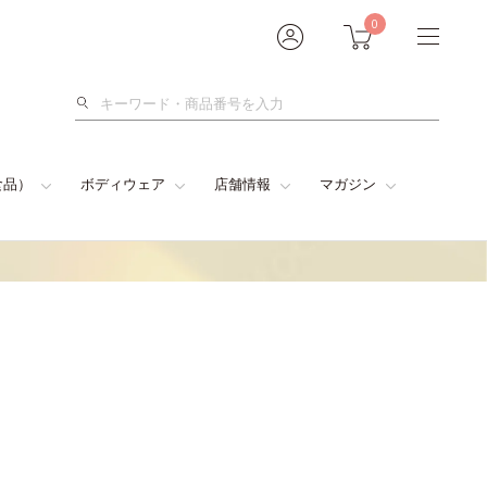
0
検
索
食品）
ボディウェア
店舗情報
マガジン