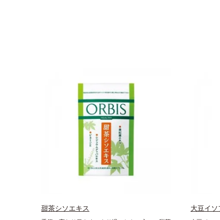
甜茶シソエキス
大豆イソ