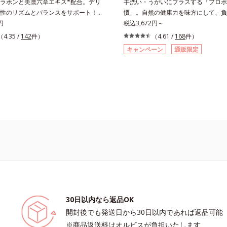
ラボンと美凛六草エキス*配合。デリ
手洗い・うがいにプラスする「プロポ
性のリズムとバランスをサポート！。
慣」。自然の健康力を味方にして、負
ダは自分で思うよりもずっとデリケー
円
ダに。オルビスのプロポリスは、高品
税込3,672円～
になりがちな女性の身体の働きを助
ル産100％のプロポリスを使用し、
（4.35 /
142
件）
（4.61 /
168
件）
ランスをサポートするサプリメントで
る元気をサポートします。独自の2段
キャンペーン
通販限定
目安量わずか2粒に、大豆の胚芽から
より、プロポリスに含まれる、ポリフ
ソフラボン40mg（アグリコン換算
一種フラボノイドなどの特有成分を無
と和漢植物「美凛六草エキス」を100mg
し、自然の健康力を1粒にギュッと凝
イソフラボンは、大豆に含まれるポリ
プロポリスならではの成分の吸収を助
の一種で、豆腐半丁分に相当する量を
ンとシソ油、ハツラツな毎日をつくる
ます。美凛六草エキスとは、花茶の代
どのサポート成分が、元気を底上げし
、メイクイファをはじめ、ポリフェノ
ローズマリーなど古来より伝わる6種
スをぎゅっと凝縮したオリジナルブレ
スです。＊美凛六草（メイリンロクソ
とは、メイクイファ、ベニバナ、キン
ーズマリー、ホップ、キクカ、6種類
スの総称です。
30日以内なら返品OK
開封後でも発送日から30日以内であれば返品可能
※商品返送料はオルビスが負担いたします