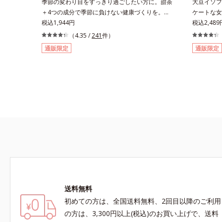
季節の変わり目をすっきり過ごしたい方に。甜茶
大豆イソフ
＋4つの成分で季節に負けない健康づくりを。
ケートな女
GODポリフェノールを含むバラ科の甜茶に加
税込1,944円
女性のカラ
税込2,489
え、3種の植物成分（シソ種子エキス、シジュウ
ト。不安定
（4.35 /
241
件）
ムグァバエキス、黄杞葉エキス）とビタミンEを
け、健康バ
通販限定
通販限定
配合しました。植物由来の成分が、やさしく作
す。1日の
用。眠くなることもないので、仕事はもちろん車
抽出したイ
を運転するときにも大丈夫。いつでも気軽に摂れ
25mg）
ます。気になる不快感に直接アプローチして、季
配合。大豆
節に負けない健康づくりを応援します。「ムズム
フェノール
ズしそうで窓を開けるのがコワイ」「ティッシュ
配合してい
とマスクが手放せない」「買い物に行くのもユウ
表的な原料
ウツ」…そんな方にオススメです。
ールを含む
の植物エキ
ンドのエキ
ウ）エキス
センカ、ロ
の植物エキ
送料無料
初めての方は、全国送料無料、2回目以降のご利用
の方は、3,300円以上(税込)のお買い上げで、送料