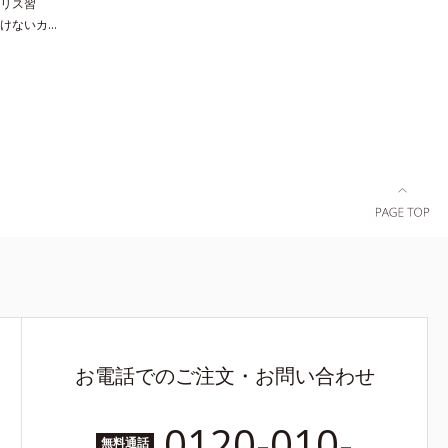
リス習
けないカラ
質なブラジ
体調を維持す
階抽出法に
ェノールの
駄なく抽出
縮。さらに
けるレシチ
高麗人参な
ます。
お電話でのご注文・お問い合わせ
0120-010-
無料通話