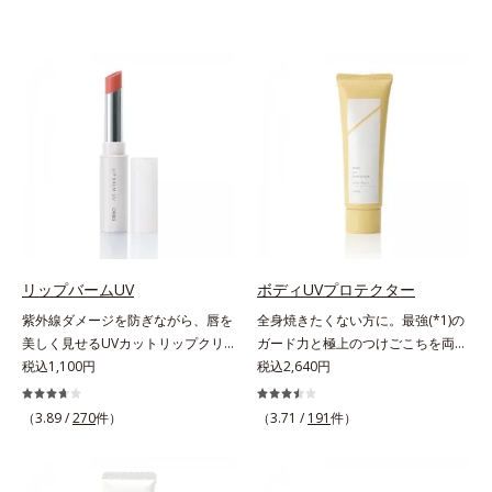
リップバームUV
ボディUVプロテクター
紫外線ダメージを防ぎながら、唇を
全身焼きたくない方に。最強(*1)の
美しく見せるUVカットリップクリ
ガード力と極上のつけごこちを両
ーム。UV対策を忘れがちな唇に。
税込1,100円
立。“肌を整える”日焼け止め。絶対
税込2,640円
紫外線をカットしながら、顔色をパ
に焼きたくない方に。SPF50+・
ッと明るく見せるUVカットリップ
PA++++。最強(*1)のガード力を持
（3.89 /
270
件）
（3.71 /
191
件）
です。他の部位より角層が薄くバリ
ちながら、肌を整えるスキンケア効
ア機能が低い唇は、紫外線の影響で
果を持つ身体用日焼け止めです。ポ
乾燥を引き起こしがち。そこで
ーラ化成の特殊製法「粉体乳化」技