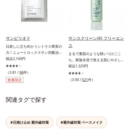
たい部分に、塗布後すぐに少量ずつ
刺激から肌を守ります。肌の内側
な年齢肌の“メラニンメタボ(*3)”に
ムラなくのばします。顔にもご使用
(*2)と外側、両方からのWアプロー
アプローチして、澄みわたる美肌を
いただけますが、より美しい仕上が
チでゆらぎ(*1)を食い止め、夕方に
目指します。*1 メラニンの生成を
りのため、顔に使用する場合は、化
かけてダウンしていくハリの低下を
抑え、シミ・ソバカスを防ぐ*2 年
粧下地のご使用をおすすめします。
予防。朝の“ピーク肌”が長時間続き
齢を重ねた肌*3 メラニンが過剰に
耐水性にすぐれておりますので、落
ます。UVカット効果と肌をトーン
生成する状態
サンピリオド
サンスクリーン(R) フリーエン
とすときには洗浄料やボディ用洗浄
アップさせる効果(*4)があり、朝の
料を使って、ていねいに洗い流して
ス
日差しに立ち向かうシトラス果実の
メイク前のスキンケアにぴったり。
ください。*1 SPF50+・PA++++ オ
力！ニュートロックスサン(R)配合の
まるで素肌のような軽いつけごこ
オイルカットでベタつかないので、
ルビス サンスクリーン®内ウォータ
インナーケア(*)。果実の力で日差し
税込2,160円
ち。家族全員で使える肌にやさしい
すぐにメイクが始められます。*1
ープルーフ効果として*2 サッカロ
に立ち向かうインナーケア(*)です。
UVカット。毎日使うものだから、
税込1,320円
乾燥など *2 角層内 *3 ちり・ほこ
ミセス/ハトムギ種子発酵液配合＝
強い紫外線が降り注ぐ南スペイン産
使いごこちにも、肌へのやさしさに
（3.81 /
96
件）
り等 *4 メイクアップ効果による
保湿成分*3 保湿成分*4 乾燥など*5
のシトラスとローズマリーから抽出
もこだわりたい。そんな声に応え
（3.93 /
521
件）
数量限定
カニナバラ果実エキス配合＝保湿成
した話題の成分、「ニュートロック
た、素肌感覚のストレスフリーな全
分*6 加水分解コラーゲン配合＝保
スサン(R)」を配合。10年以上の研
身用日焼け止めです。きしみや乾燥
湿成分
究を重ねており、多くの国で実績の
感のない気持ちのいい感触。
関連タグで探す
ある夏のケア成分です。さらに夏の
SPF30・PA+++ながら、紫外線吸収
ケアで有名なPLエキスと、欠かせな
剤は不使用。敏感ぎみな肌の方もお
い美容成分ビタミンCもプラス。独
子様にも安心の、やさしい使いごこ
自の製法でサポートします。飲むだ
ちです。
#日焼け止め 紫外線対策
#紫外線対策 ベースメイク
けのケアなので、夏対策にありがち