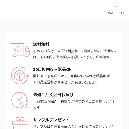
な不快感やストレスは無し！ 時短
ケアにもなるため、忙しい方にもお
すすめです。夏を快適に過ごすため
に早速、毎日2粒（目安）の新習慣
を始めましょう。* 紫外線などによ
り失われるビタミンCを中心とした
栄養成分の補給
送料無料
初めての方は、全国送料無料、2回目以降のご利用の方
は、3,300円以上(税込)のお買い上げで、送料無料
30日以内なら返品OK
開封後でも発送日から30日以内であれば返品可能
※商品返送料はオルビスが負担いたします
最短ご注文翌日お届け
一部地域を除き、最短でご注文の翌日にお届けいたし
ます
サンプルプレゼント
サンプルはご注文商品の合計個数までお選びいただけ