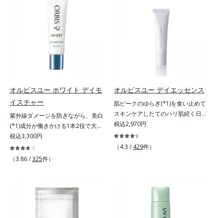
SPF25・PA++のUVカット効果のあ
術を使っているから、汗に触れるこ
るリップクリームで、顔だけでなく
とで粉体同士が凝集し、膜の強度が
唇もしっかりUV対策しましょう。2
アップ。こすれへの耐性も強く、
種類の保湿成分（加水分解コラーゲ
UVカット効果の低下を予防しま
ン、ゲットウ葉エキス）を配合して
す。それでいて、肌にスルスルのび
いるから、カサつき・くすみ(*)など
てピタッと密着するジェル感触で、
の乾燥悩みも解決＆うるおい長持
毎日使いたくなる極上のつけごこ
ち。通常色は、どんな肌色にも似合
ち。さらに、塗るたびにうれしいス
うカラーで、唇を美しく魅せながら
キンケア効果も加えました。バリア
オルビスユー ホワイト デイモ
オルビスユー デイエッセンス
ケアします。マスクに色移りしにく
機能を維持する白様雪(R)エキス(*2)
イスチャー
肌ピークのゆらぎ(*1)を食い止めて
いので、気兼ねなく使えます。口紅
とアルニカ花エキス(*3)が、紫外線
スキンケアしたてのハリ肌続く日中
紫外線ダメージを防ぎながら、美白
の下地としてもおすすめです。
ダメージ(*4)にもゆらぎにくいすこ
用美容液。起床直後にピークを迎
税込2,970円
(*1)成分が働きかける1本2役で大人
やかな肌に整え、ローズヒップエキ
え、夕方から夜にかけて徐々にダウ
の肌を守りぬく。若々しく透明感の
税込3,300円
ス(*5)と浸透型コラーゲン(*6)が透
ンするハリのバイオリズムに着目し
ある美肌を構成する要素と、年齢肌
（4.3 /
429
件）
明感を引き出し、肌のハリ感をサポ
た、オルビスユーシリーズの日中用
(*2)のメラニン生成にアプローチし
（3.86 /
325
件）
ートします。スーパーウォータープ
美容液です。クチナシエキス配合の
て、明るくなめらかな肌へ導くスキ
ルーフだから、海やプールなどのア
ハリバリアエンハンサーが、肌の内
ンケアシリーズです。「オルビスユ
ウトドアでも大活躍！ 強烈な紫外
側(*2)からバリア機能にアプローチ
ー」の理論を応用し、全方位的に肌
線も跳ね除け、肌をダメージからし
して、うるおいをキープ。さらに紫
の底上げを図ります。さらに、シミ
っかりガードします。【ご使用方
外線・近赤外線・大気汚染(*3)をカ
と年齢の関係に着目。点在するシミ
法】手に適量をとり、日焼けを防ぎ
ットする成分を配合しており、外的
だけでなく、メラニンが蓄積しがち