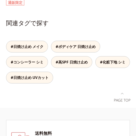
通販限定
して強固な膜を形成する技術「瞬間
ジングは不要。通勤にも長時間のレ
オートディフェンステクノロジー
ジャーにも、毎日手軽にお使いいた
(*4)」を搭載。紫外線を浴びた膜が
だけます。高いUVカット力を持つ
関連タグで探す
厚く強靭に進化することで、紫外線
アイテムは本来多くのオイルが必要
が強い環境でも汗やくずれから肌を
ですが、オルビス ミスターは少な
守り、美容成分(*5)の浸透を促進
いオイル(*1)でも多くのUVカット成
(*6)します。有効成分「ナイアシン
分を抱え込む技術を採用しました。
#日焼け止め メイク
#ボディケア 日焼け止め
アミド」配合。真皮のコラーゲン産
さらに皮脂吸着パウダー(*2)も配
生を促進し今あるシワを改善。メラ
合。ベタつきにくいみずみずしい使
ニンの受け渡しを抑制することで、
#コンシーラー シミ
#高SPF 日焼け止め
用感で、塗ることでスキンケア後の
#化粧下地 シミ
未来のシミ・ソバカスも予防しま
ようなサラサラ肌が続きます。大人
す。今あるシワも未来のシミにもア
男性の悩み、シミ(*3)とテカリ(*4)
#日焼け止め UVカット
プローチ。保湿成分が日中の肌にも
の両方に応えるアイテムです。*1
うるおいを与え、明るくなめらかな
自社比較*2 アクリレーツコポリマ
肌へ導きます。さらに落ちにくくす
ー配合＝化粧持ち向上成分*3 日焼
るとキシキシし、塗りごこちを優先
けによるシミ予防*4 皮脂吸着によ
すると膜がくずれやすくなる日焼け
るテカリ防止
止めのジレンマを解消すべく試作を
重ね、落ちにくくのびのよいみずみ
ずしいテクスチャーを追求しまし
た。まるで美容液級のなめらかさで
送料無料