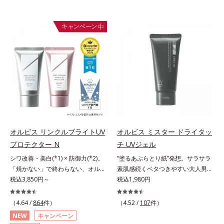
オルビス リンクルブライトUV
オルビス ミスター ドライタッ
プロテクター N
チ UVジェル
シワ改善・美白(*1) × 防御力(*2)。
“塗るあぶらとり紙”発想。サラサラ
「焼かない」で終わらない、オルビ
素肌感続くベタつきやすい大人男性
ス最高峰(*3)日焼け止め。シワ改
税込3,850円～
肌のための日焼け止めジェル。メン
税込1,980円
善・美白(*1) × 防御力(*2)「焼かな
ズブランド「オルビス ミスター」
い」で終わらないオルビス最高峰
の日焼け止めです。SPF50+・
（4.64 /
864
件）
（4.52 /
107
件）
(*3)顔用日焼け止めです。ポーラ化
PA++++で紫外線からしっかりガー
NEW
キャンペーン
成の独自研究による、紫外線に反応
ド。顔にもからだにも使え、クレン