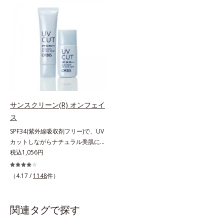
上からササッとUVカットとお直し
ジングは不要。通勤にも長時間のレ
が同時にできるお役立ちアイテムで
ジャーにも、毎日手軽にお使いいた
す。毛穴や色ムラをカバーしながら
だけます。高いUVカット力を持つ
も、素肌のような透明美肌を叶える
アイテムは本来多くのオイルが必要
秘密は「スムースヴェールパウダー
ですが、オルビス ミスターは少な
(*1)」にあります。7種の球状粉体
いオイル(*1)でも多くのUVカット成
(*2)が凹凸を埋めて、肌に薄いヴェ
分を抱え込む技術を採用しました。
ールをかけるようにカバー。さらに
さらに皮脂吸着パウダー(*2)も配
板状粉体が光を反射して、すっぴん
合。ベタつきにくいみずみずしい使
肌のようなナチュラルなツヤ感を演
用感で、塗ることでスキンケア後の
サンスクリーン(R) オンフェイ
出します。また、皮脂を吸着する
ようなサラサラ肌が続きます。大人
ス
「あぶらとりパウダー(*3)」を配合
男性の悩み、シミ(*3)とテカリ(*4)
SPF34(紫外線吸収剤フリー)で、UV
し、くずれ＆テカリを防いでサラサ
の両方に応えるアイテムです。*1
カットしながらナチュラル美肌に。
ラ肌が長時間続きます。パウダータ
自社比較*2 アクリレーツコポリマ
これ1本で“小でかけ”にも、化粧下
税込1,056円
イプながら、SPF50+・PA++++。パ
ー配合＝化粧持ち向上成分*3 日焼
地としても。この1本があれば、“ち
ウダーならではの軽いつけごこち
けによるシミ予防*4 皮脂吸着によ
ょっとそこまで”もOKなすっぴん美
で、日焼け止めが苦手な方にもおす
るテカリ防止
（4.17 /
1148
件）
肌！ さまざまなダメージ(*1)からバ
すめです。水や汗に強いスーパーウ
リアしながら、美肌を叶える顔用日
ォータープルーフ(*4)だから、レジ
焼け止めです。 紫外線、近赤外
ャーにも大活躍してくれます。*1
関連タグで探す
線、大気汚染物質(*2)を含むダメー
シリカ、セルロース、窒化ホウ素配