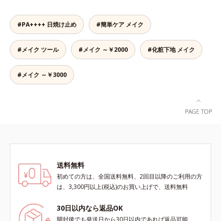
ジに着目し、それらから肌を守る成
合＝セミマット肌を叶える球状と板
分を配合しました。誰の肌にもなじ
状の粉体*2 シリカ6種類、セルロー
む絶妙な色設計で、白浮きなしの明
ス*3 シリカ配合＝皮脂を吸着する
#PA++++ 日焼け止め
#簡単ケア メイク
るい自然なつや肌に。さらに超軽量
粉体*4 化粧持ち性能
粉体を採用しているので、とっても
#メイク ツール
#メイク ～￥2000
#化粧下地 メイク
軽い付けごこち。単品でも、化粧下
地としてもご使用いただけます。ベ
タつくことなくうるおい感覚が続く
#メイク ～￥3000
「クリームタイプ」と、みずみずし
い感触で肌に密着してくずれにくい
「ローションタイプ」の2タイプか
ら、お肌の状態に合わせてお選びい
ただけます。*1 紫外線や空気中の
ほこりなどのダメージ*2 空気中の
ちり・ほこり
送料無料
初めての方は、全国送料無料、2回目以降のご利用の方
は、3,300円以上(税込)のお買い上げで、送料無料
30日以内なら返品OK
開封後でも発送日から30日以内であれば返品可能