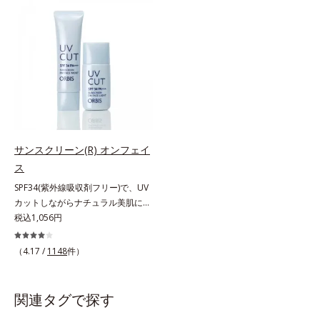
上からササッとUVカットとお直し
ジングは不要。通勤にも長時間のレ
が同時にできるお役立ちアイテムで
ジャーにも、毎日手軽にお使いいた
す。毛穴や色ムラをカバーしながら
だけます。高いUVカット力を持つ
も、素肌のような透明美肌を叶える
アイテムは本来多くのオイルが必要
秘密は「スムースヴェールパウダー
ですが、オルビス ミスターは少な
(*1)」にあります。7種の球状粉体
いオイル(*1)でも多くのUVカット成
(*2)が凹凸を埋めて、肌に薄いヴェ
分を抱え込む技術を採用しました。
ールをかけるようにカバー。さらに
さらに皮脂吸着パウダー(*2)も配
板状粉体が光を反射して、すっぴん
合。ベタつきにくいみずみずしい使
肌のようなナチュラルなツヤ感を演
用感で、塗ることでスキンケア後の
サンスクリーン(R) オンフェイ
出します。また、皮脂を吸着する
ようなサラサラ肌が続きます。大人
ス
「あぶらとりパウダー(*3)」を配合
男性の悩み、シミ(*3)とテカリ(*4)
SPF34(紫外線吸収剤フリー)で、UV
し、くずれ＆テカリを防いでサラサ
の両方に応えるアイテムです。*1
カットしながらナチュラル美肌に。
ラ肌が長時間続きます。パウダータ
自社比較*2 アクリレーツコポリマ
これ1本で“小でかけ”にも、化粧下
税込1,056円
イプながら、SPF50+・PA++++。パ
ー配合＝化粧持ち向上成分*3 日焼
地としても。この1本があれば、“ち
ウダーならではの軽いつけごこち
けによるシミ予防*4 皮脂吸着によ
ょっとそこまで”もOKなすっぴん美
で、日焼け止めが苦手な方にもおす
るテカリ防止
（4.17 /
1148
件）
肌！ さまざまなダメージ(*1)からバ
すめです。水や汗に強いスーパーウ
リアしながら、美肌を叶える顔用日
ォータープルーフ(*4)だから、レジ
焼け止めです。 紫外線、近赤外
ャーにも大活躍してくれます。*1
関連タグで探す
線、大気汚染物質(*2)を含むダメー
シリカ、セルロース、窒化ホウ素配