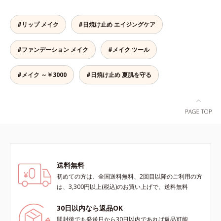
ジに着目し、それらから肌を守る成
合＝セミマット肌を叶える球状と板
分を配合しました。誰の肌にもなじ
状の粉体*2 シリカ6種類、セルロー
む絶妙な色設計で、白浮きなしの明
ス*3 シリカ配合＝皮脂を吸着する
#リップ メイク
#日焼け止め エイジングケア
るい自然なつや肌に。さらに超軽量
粉体*4 化粧持ち性能
粉体を採用しているので、とっても
#ファンデーション メイク
#メイク ツール
軽い付けごこち。単品でも、化粧下
地としてもご使用いただけます。ベ
タつくことなくうるおい感覚が続く
#メイク ～￥3000
#日焼け止め 夏肌を守る
「クリームタイプ」と、みずみずし
い感触で肌に密着してくずれにくい
「ローションタイプ」の2タイプか
ら、お肌の状態に合わせてお選びい
ただけます。*1 紫外線や空気中の
ほこりなどのダメージ*2 空気中の
ちり・ほこり
送料無料
初めての方は、全国送料無料、2回目以降のご利用の方
は、3,300円以上(税込)のお買い上げで、送料無料
30日以内なら返品OK
開封後でも発送日から30日以内であれば返品可能