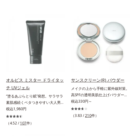
オルビス ミスター ドライタッ
サンスクリーン(R) パウダー
チ UVジェル
メイクの上から手軽に紫外線対策。
高SPFの透明美肌仕上げパウダー。
“塗るあぶらとり紙”発想。サラサラ
メイクの上から手を汚さずに紫外線
税込330円～
素肌感続くベタつきやすい大人男性
対策ができるUVカットパウダーで
肌のための日焼け止めジェル。メン
税込1,980円
す。“素肌のようななめらかな軽
ズブランド「オルビス ミスター」
（3.83 /
210
件）
さ”と“高いUVカット効果”の両立を
の日焼け止めです。SPF50+・
（4.52 /
107
件）
叶えました。持ち運びしやすいプレ
PA++++で紫外線からしっかりガー
ストタイプ。外出先でも、メイクの
ド。顔にもからだにも使え、クレン