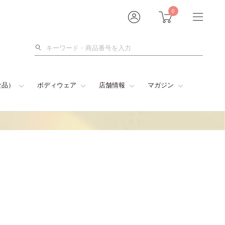
0
検
索
食品）
ボディウェア
店舗情報
マガジン