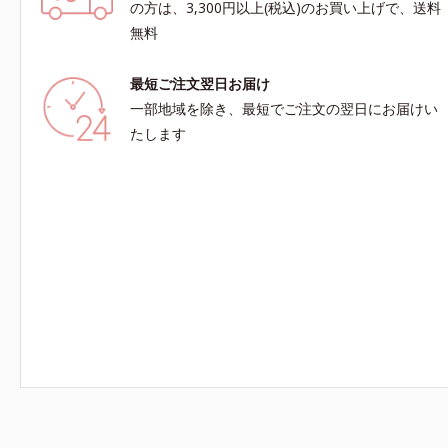
さで肌にぴったり密着し、SPF50+・PA++++とい
の方は、3,300円以上(税込)のお買い上げで、送料
う高い紫外線カット力ながら、白浮きしにくい処
無料
方に。シワ改善・美白を叶えながら、紫外線を味
方にしてあなたの肌を守る最高峰顔用日焼け止め
最短ご注文翌日お届け
です。*1 メラニンの生成を抑え、シミ・ソバカ
スを防ぐ*2 化粧膜のくずれにくさ、肌をうるお
一部地域を除き、最短でご注文の翌日にお届けい
して保護すること*3 オルビス内最高の紫外線カ
たします
ットレベル*4 紫外線に瞬時に反応して、膜が厚
くなり始めることおよび表面に新たな膜ができ始
めることで膜が強くくずれにくくなり、密閉する
ことで保湿成分を浸透促進すること（角層まで）
*5 保湿成分*6 角層まで＜使用量目安＞大きめの
パール1粒程度 ※全顔使用の場合＜使用ステッ
プ＞洗顔料 ⇒ 化粧水 ⇒ 保湿液 ⇒オルビス リン
クルブライトUVプロテクター N各商品の詳しい
情報は商品ページをご覧ください。・BEAUTY夏
祭りは、こちら