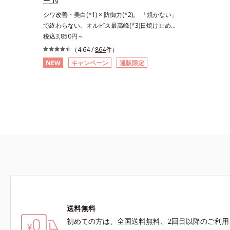
ー N
シワ改善・美白(*1) × 防御力(*2)。 「焼かない」
で終わらない、オルビス最高峰(*3)日焼け止め。
シワ改善・美白(*1) × 防御力(*2)「焼かない」で
税込3,850円～
終わらないオルビス最高峰(*3)顔用日焼け止めで
（4.64 /
864
件）
す。ポーラ化成の独自研究による、紫外線に反応
NEW
キャンペーン
通販限定
して強固な膜を形成する技術「瞬間オートディフ
ェンステクノロジー(*4)」を搭載。紫外線を浴び
た膜が厚く強靭に進化することで、紫外線が強い
環境でも汗やくずれから肌を守り、美容成分(*5)
の浸透を促進(*6)します。有効成分「ナイアシン
アミド」配合。真皮のコラーゲン産生を促進し今
あるシワを改善。メラニンの受け渡しを抑制する
ことで、未来のシミ・ソバカスも予防します。今
あるシワも未来のシミにもアプローチ。保湿成分
が日中の肌にもうるおいを与え、明るくなめらか
な肌へ導きます。さらに落ちにくくするとキシキ
シし、塗りごこちを優先すると膜がくずれやすく
なる日焼け止めのジレンマを解消すべく試作を重
送料無料
ね、落ちにくくのびのよいみずみずしいテクスチ
ャーを追求しました。まるで美容液級のなめらか
初めての方は、全国送料無料、2回目以降のご利用