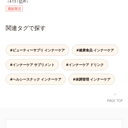
（4.13 /
61
件）
ベリーを高配合した機能性表示食品
通販限定
です。ビルベリー由来のアントシア
ニンは、ピント調節機能を改善し、
目の疲労感を緩和することが報告さ
関連タグで探す
れています。長時間スマホ・パソコ
ンを使用する方、デスクワークの
方、疲れると目の奥が重く感じる方
やぼやけ、しょぼつきが気になる方
#ビューティーサプリ インナーケア
#健康食品 インナーケア
など、ぜひサプリ習慣を取り入れて
クリアな毎日を。
#インナーケア サプリメント
#インナーケア ドリンク
#ヘルシースナック インナーケア
#体調管理 インナーケア