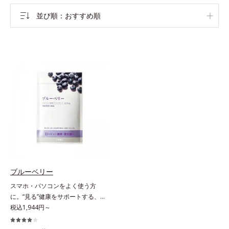
並び順
おすすめ順
ブルーベリー
スマホ・パソコンをよく使う方
に。“見る”健康をサポートする、機
能性表示食品。見る健康を保ちたい
税込1,944円～
方へ。ブルーベリーの約2.5倍のア
ントシアニン量を誇る、北欧産ビル