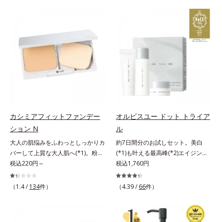
でくずれて毛穴に落ちたファンデー
げるだけで濃いメイクはもちろん毛
ションのすき間にフィットし、凹凸
穴悩みも取り去り、一瞬で気持ちの
や毛穴をフラットに整えます。また
いい素肌へ。スキンケア0番目に、
お直しと同時にうるおいを補給。さ
かつてないクレンジング(*2)をご用
らに余分な皮脂を吸着して、水分と
意しました。ポーラ化成は独自の先
皮脂のバランスをコントロールし、
端研究により、ナノバブルよりも小
メイクがくずれにくい肌へ。“立て
さい超微粒子(*3)をクレンジングに
直す”ことにこだわった設計で、メ
搭載することに成功。毛穴よりはる
イクがくずれた肌にすんなりなじ
かに小さい超微粒子とオイルが肌と
み、ポンポンするだけでキレイが復
汚れの間に入り込み、小さくばらけ
活します。リキッド、クッション、
て肌表面にうるおいベールを形成。
カシミアフィットファンデー
オルビスユー ドット トライア
パウダー、どんなファンデーション
これにより、洗い流した瞬間に汚れ
ション N
ル
の上に重ねてもOK。携帯に便利な
が肌に再付着することを防止し、細
コンパクトタイプです。
大人の肌悩みをふわっとしっかりカ
約7日間分のお試しセット。美白
かい毛穴汚れをごっそりするん！角
バーして上質な大人肌へ(*1)。粉感
(*1)も叶える最高峰(*2)エイジング
栓溶解オイル(*4)が詰まりや黒ずみ
レスファンデーション。大人の肌悩
税込220円～
ケア(*3)。ハリも透明感(*4)も結果
税込1,760円
も溶かして、毛穴の目立ちにくいす
みをふわっとしっかりカバーして、
主義。年齢サイン(*5)の因子に着目
べすべ肌に洗い上げます。大人肌の
上質な肌(*1)を演出するパウダーフ
した肌科学エイジングケア(*3)シリ
ためのくすみ(*5)を晴らすアプロー
（1.4 /
134
件）
（4.39 /
66
件）
ァンデーションです。毛穴もシミも
ーズ。オルビスユー ドットシリー
チによって圧巻の洗浄力と保湿力を
くすみも“光”で飛ばし、なめらかに
ズは、年齢による肌悩み一つ一つを
叶え、毛穴目立ち(*6)や乾燥による
仕上げる3種のパウダー（高いカバ
対処するのではなく、肌で起きてい
くすみをケアし、毎日のメイクが楽