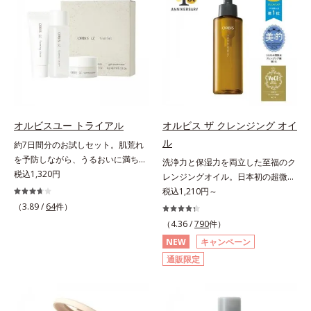
ー力と艶を実現するパウダー・ムラ
ることの根本原因に着目。加齢とと
しくなる晴れやかな肌に導きます。
のないなめらかな肌に整えるパウダ
もに現れる年齢サイン(*5)について
*1 ポーラ化成独自の（Ｃ１２－２
ー・自然な血色感をプラスする(*1)
研究を進めたところ、弾力感のない
０）アルキルグルコシド（保湿）で
パウダー）を配合。さらに体温でと
状態である「ハリのなさ」や、くす
形成するミセルから、汚れをはね返
ろける保湿成分で粉体をコーティン
み(*6)などが現れている状態である
す水の膜をつくる技術が日本初
グ、スフレ状にする製法と美容液成
「透明感のなさ」が現れることで大
（2024年12月時点、J－GLOBALに
分(*2)により、重ねてもふんわり軽
人の肌印象に大きな影響を与えてい
よる自社調べ）*2 オルビス内でか
やかに密着してうるおいが続きま
ることが分かりました。そこでオル
つてないオイルクレンジングのこと
す。粉浮きや厚塗り感の少ない、リ
ビスユー ドットシリーズは美容成
*3 ポーラ化成独自の（Ｃ１２－２
オルビスユー トライアル
オルビス ザ クレンジング オイ
キッド派にもおすすめのパウダーフ
分(*7)として「G.D.F.アクティベー
０）アルキルグルコシド（保湿）で
ル
約7日間分のお試しセット。肌荒れ
ァンデーションです。*1 メイク効
ター(*8)」を配合。そして、従来か
形成するミセル*4 炭酸ジカプリリ
を予防しながら、うるおいに満ちた
洗浄力と保湿力を両立した至福のク
果による *2 保湿成分
ら配合している美白有効成分「トラ
ル*5 乾燥や汚れによる*6 キメの乱
美しい肌へ。7000種を超える成分
税込1,320円
レンジングオイル。日本初の超微粒
ネキサム酸」を配合しました。さら
れによる＜使用量目安＞適量＜使用
から厳選し、「うるおいの質(*1)」
子技術(*1)が毛穴奥の微細な汚れに
税込1,210円～
に、シリーズ共通の美容成分(*7)
ステップ＞オルビス ザ クレンジン
に着目した初期エイジングケア(*2)
アプローチ。圧倒的な洗浄力と毛穴
（3.89 /
64
件）
「GLルートブースター(*9)」を配合
グ オイル ⇒ 洗顔料 ⇒ 化粧
シリーズオルビスユーは肌本来のう
悩みに着目したクレンジングオイル
することで、肌のふっくら感や透明
（4.36 /
790
件）
水 ⇒ 保湿液 ※W洗顔が必要で
るおいやバリア機能にアプローチす
です。日本初・超微粒子技術(*1)
感を叶えます。美白ケアしながら多
す＜使用方法＞1.適量をとり、手の
NEW
キャンペーン
る初期エイジングケアシリーズで
で、さっと塗り広げるだけで濃いメ
角的なエイジングケアが叶うシリー
ひら全体にさっと広げます。2.肌の
通販限定
す。「うるおいの質」に着目し、肌
イクはもちろん毛穴悩みも取り去
ズに。3ステップで上向き(*10)のハ
上で軽くらせんを描くように、メイ
荒れを予防しながらうるおいに満ち
り、一瞬で気持ちのいい素肌へ。ス
リと透明感を。効果的なシナジー設
クとよくなじませます。※落ちにく
た美しい肌へと導きます。ポーラ・
キンケア0番目に、かつてないクレ
計で、あなたのエイジングケアを応
いメイクを落とす際は、乾いた手に
オルビスグループ独自の肌荒れ防止
ンジング(*2)をご用意しました。ポ