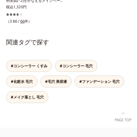
明美肌(*2)をかなえるメイクベー
ス。ニキビがあると、メイクはニキ
税込1,320円
ビに良くないのではないかと心配に
なりがち。しかし何も塗らないと、
（3.86 /
66
件）
刺激に弱いニキビ肌を紫外線にさら
してしまうことに……。クリアフル
デイケアベースは、ニキビケア(*1)
関連タグで探す
できる新発想のメイク下地。スキン
ケアシリーズと同様のニキビケア成
分を配合した肌にやさしい処方なの
で、“ニキビをケアしたい”と“肌をキ
#コンシーラー くすみ
#コンシーラー 毛穴
レイに見せたい”が同時に叶えられ
ます。ピンク味のあるベージュ色
#化粧水 毛穴
#毛穴 美容液
#ファンデーション 毛穴
で、塗るとくすみがさっと払われ、
肌が自然とトーンアップ。しっとり
とした美しい仕上がりが続きます。
#メイク落とし 毛穴
SPF28・PA+++で、ニキビ肌を紫外
線ダメージからもしっかりガードし
ます。※敏感肌対象パッチテスト済
（すべての人に皮膚刺激がおきない
というわけではありません）*1 ニ
キビ・肌荒れを防ぐ*2 うるおいに