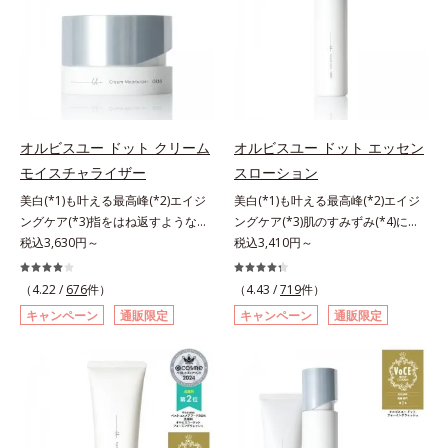
スト済＝全ての方にアレルギーが起
くる技術が日本初（2024年12月時
ア後にこれひとつでライトメイク効
る先行型美容液です。日本初(*1)、
こらないということではありませ
点、J－GLOBALによる自社調べ）
果。クレンジング不要で、紫外線吸
毛穴約1/1000ナノサイズの極小カ
ん。
*2 オルビス内でかつてないオイル
収剤やグリセリン、パラベンもフリ
プセルの表面は肌になじみやすい構
クレンジングのこと*3 ポーラ化成
ー処方。肌を休ませたい日、リモー
造(*4)。内包した美容成分(*5)の浸
独自の（Ｃ１２－２０）アルキルグ
トワークの時、近所へちょこっとお
透をサポートし、角層すみずみをう
ルコシド（保湿）で形成するミセル
出かけする時など、しっかりメイク
るおいで満たします。さらに“うる
*4 炭酸ジカプリリル*5 乾燥や汚れ
は負担に感じる日におすすめです。
おいの通り道”を作って化粧水のな
オルビスユー ドット クリーム
オルビスユー ドット エッセン
による*6 キメの乱れによる＜使用
じみ感をUP。化粧水前に使うこと
モイスチャライザー
スローション
量目安＞適量＜使用ステップ＞オル
で、普段の化粧水の手ごたえをより
ビス ザ クレンジング オイル ⇒
美白(*1)も叶える最高峰(*2)エイジ
美白(*1)も叶える最高峰(*2)エイジ
実感できる、しっとり整った肌状態
洗顔料 ⇒ 化粧水 ⇒ 保湿液
ングケア(*3)指をはね返すような弾
ングケア(*3)肌のすみずみ(*4)にし
へ。化粧水前に2プッシュ使うだけ
※W洗顔が必要です＜使用方法＞1.
力感が宿るハリ感 濃密フィットク
税込3,630円～
みわたるうるおい充満ローション。
税込3,410円～
で、うるおいのすき間にぐんぐん入
適量（2プッシュ程度）をとり、手
リーム。ハリも透明感(*4)も結果主
ハリも透明感(*5)も結果主義。年齢
り込み、うるおいで満ち満ちたハリ
のひら全体にさっと広げます。2.肌
義。年齢サイン(*5)の因子に着目し
サイン(*6)の因子に着目した肌科学
のある美肌へと整えます。*1 クチ
（4.22 /
676
件）
（4.43 /
719
件）
の上で軽くらせんを描くように、メ
た肌科学エイジングケア(*3)シリー
エイジングケア(*3)シリーズ。オル
ナシ果実エキス、ハトムギ種子エキ
キャンペーン
通販限定
キャンペーン
通販限定
イクとよくなじませます。※落ちに
ズ。オルビスユー ドットシリーズ
ビスユー ドットシリーズは、年齢
ス、ユズ果実エキス、水添レシチ
くいメイクを落とす際は、乾いた手
は、年齢による肌悩み一つ一つを対
による肌悩み一つ一つを対処するの
ン、フィトステロールズ、（Ｃ１２
にとり、メイクとしっかりなじませ
処するのではなく、肌で起きている
ではなく、肌で起きていることの根
－２０）アルキルグルコシドの組み
てください。3.メイクとなじんだ
ことの根本原因に着目。加齢ととも
本原因に着目。加齢とともに現れる
合わせが初（2023年4月 Mintel社デ
ら、水またはぬるま湯でよく洗い流
に現れる年齢サインについて研究を
年齢サインについて研究を進めたと
ータベースによる当社調べ）*2 う
します。4.その後、洗顔料で洗顔し
進めたところ、弾力感のない状態で
ころ、弾力感のない状態である「ハ
るおい不足など*3 お手入れのファ