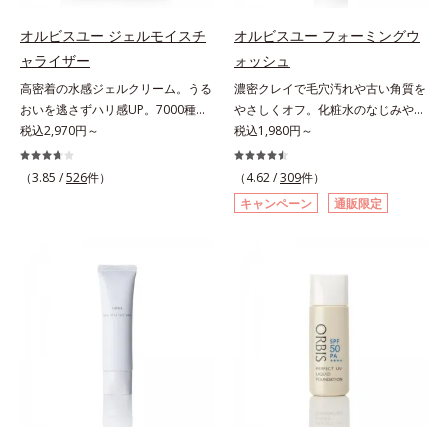
し、つるんとしたハリ肌に仕上げま
プローチして肌荒れを防ぎ、肌不調
と*4 剥がれずに肌に蓄積した古い
のなさ*6 乾燥による*7 保湿成分*8
す。むやみに隠すのではなくふわり
にゆらがない肌を叶えます。そし
角層*5 乾燥による*6 洗浄によ
ロニセラカエルレア果汁、ノバラエ
オルビスユー ジェルモイスチ
オルビスユー フォーミングウ
と光を拡散させ、メイク×スキンケ
て、独自研究に基づいたアプローチ
る物理的効果*7 うるおいによる
キス配合＝うるおいを与えハリと透
ャライザー
ォッシュ
アのW効果で軽やかな美肌を印象づ
成分「MCアクティベーター
*8 乾燥、ハリ・ツヤのなさ*9
明感に満ちた肌へ導く保湿成分*9
高密着の水感ジェルクリーム。うる
濃密クレイで毛穴汚れや古い角質を
けます。紫外線吸収剤フリーなのに
(*5)」。肌のうるおいを引き出し・
保湿成分*10 ロニセラカエルレア
メマツヨイグサ抽出液、スイカズラ
おいを逃さずハリ感UP。7000種を
やさしくオフ。化粧水のなじみやす
高SPF値、さらにスキンプロテクト
高めて、ハリ感あふれる肌へと導き
果汁、ノバラエキス配合＝うるおい
エキス配合＝角層のすみずみまで水
超える成分から厳選し、「うるおい
税込2,970円～
い肌に。7000種を超える成分から
税込1,980円～
複合成分(*3)が、ブルーライト、紫
ます。うるおいに満ちたゆらがない
を与えハリと透明感に満ちた肌へ導
分・油分を保ち、ハリ・ツヤを与え
の質(*1)」に着目した初期エイジン
厳選し、「うるおいの質(*1)」に着
外線、大気中の微粒子汚れなどの外
肌をご体感いただくために設計され
く保湿成分*11 メマツヨイグサ抽
る保湿成分*10 気持ちのこと各商品
グケア(*2)シリーズオルビスユーは
目した初期エイジングケア(*2)シリ
的ダメージから肌表面をガードしま
（3.85 /
526
件）
た3ステップで、いつも力強く美し
（4.62 /
309
件）
出液、スイカズラエキス配合＝角層
の詳しい情報は商品ページをご覧く
肌本来のうるおいやバリア機能にア
ーズオルビスユーは肌本来のうるお
す。【カバー効果】保湿性凹凸カバ
くあり続けるあなたを応援します。
のすみずみまで水分・油分を保ち、
ださい。・BEAUTY夏祭りは、こち
キャンペーン
通販限定
プローチする初期エイジングケアシ
いやバリア機能にアプローチする初
ー複合成分(*4)肌悩みが気になる時
*1 肌にうるおいが満ち、維持され
ハリ・ツヤを与える保湿成分*12
ら
リーズです。「うるおいの質」に着
期エイジングケアシリーズです。
でも、ただ隠すだけでなく、乾きや
ている状態*2 年齢に応じたお手入
気持ちのこと
目し、肌荒れを予防しながらうるお
「うるおいの質」に着目し、肌荒れ
すい肌にうるおいを届けながら、光
れのこと*3 デクスパンテノール
いに満ちた美しい肌へと導きます。
を予防しながらうるおいに満ちた美
拡散効果で乾燥小ジワや毛穴もカバ
W*4 2022年5月 Mintel社データベ
ポーラ・オルビスグループ独自の肌
しい肌へと導きます。ポーラ・オル
ーします。【ラスティング効果】皮
ース及び先行技術調査による当社調
荒れ防止有効成分として、「DF-パ
ビスグループ独自の肌荒れ防止有効
脂選択テカリ防止成分(*5)テカリの
べ*5 オトギリソウエキス配合＝肌
ンテノール(*3)」を国内唯一(*4)、
成分として、「DF-パンテノール
主成分を選択的に吸収し、うるおい
にうるおいを与え、うるおいに満ち
高濃度で配合。角層のバリア機能に
(*3)」を国内唯一(*4)、高濃度で配
はしっかり残すことでカバー力を保
たハリツヤ肌へ導く保湿成分
アプローチして肌荒れを防ぎ、肌不
合。角層のバリア機能にアプローチ
ちます。*1 メイク効果による*2 角
調にゆらがない肌を叶えます。そし
して肌荒れを防ぎ、肌不調にゆらが
層の範囲内*3 スキンプロテクト※
て、独自研究に基づいたアプローチ
ない肌を叶えます。そして、独自研
複合成分配合＝肌を保護し、乾燥を
成分「MCアクティベーター
究に基づいたアプローチ成分「MC