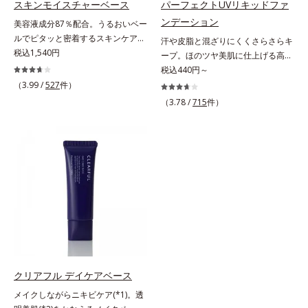
防ぐ複合成分 ※ ビルベリー葉エ
スキンモイスチャーベース
パーフェクトUVリキッドファ
(*5)」。肌のうるおいを引き出し・
アクティベーター(*5)」。肌のうる
キス、タベブイアインペチギノサ樹
ンデーション
美容液成分87％配合。うるおいベー
高めて、ハリ感あふれる肌へと導き
おいを引き出し・高めて、ハリ感あ
皮エキス*4 グリセリルグルコシド
ルでピタッと密着するスキンケア発
汗や皮脂と混ざりにくくさらさらキ
ます。うるおいに満ちたゆらがない
ふれる肌へと導きます。うるおいに
（保湿成分）、（ジメチコン／ビニ
想のメイク下地。化粧ノリ＆もち
税込1,540円
ープ。ほのツヤ美肌に仕上げる高
肌をご体感いただくために設計され
満ちたゆらがない肌をご体感いただ
ルジメチコン）クロスポリマー、ジ
UP！ファンデーションの仕上がり
SPFファンデ。SPF50・PA++++で紫
税込440円～
た3ステップで、いつも力強く美し
くために設計された3ステップで、
メチコン（カバー成分）*5 アクリ
を格上げする、スキンケア発想の化
外線を強力カットしながら、さらさ
くあり続けるあなたを応援します。
（3.99 /
527
件）
いつも力強く美しくあり続けるあな
レーツコポリマー
粧下地です。うるおいベールがファ
ら美肌が10時間(*)続くリキッドフ
*1 肌にうるおいが満ち、維持され
たを応援します。*1 肌にうるおい
（3.78 /
715
件）
ンデーションの粉体をぴたっと“均
ァンデーションです。汗・皮脂がフ
ている状態*2 年齢に応じたお手入
が満ち、維持されている状態*2 年
一に密着”させることで、仕上がり
ァンデと混ざらず放出されること
れのこと*3 デクスパンテノール
齢に応じたお手入れのこと*3 デク
の美しさと化粧もちが格段にUP。
で、時間が経ってもくすみにくく、
W*4 2022年5月 Mintel社データベ
スパンテノールW*4 2022年5月
さらにヒアルロン酸、ローヤルゼリ
くずれにくく、軽やかにピタッとフ
ース及び先行技術調査による当社調
Mintel社データベース及び先行技術
ーエキスなどの保湿成分を含む美容
ィット。まるでつけたてのような美
べ*5 オトギリソウエキス配合＝肌
調査による当社調べ*5 オトギリソ
液成分を87％配合。大気汚染物質バ
肌をキープします。またドーナツ型
にうるおいを与え、うるおいに満ち
ウエキス配合＝肌にうるおいを与
リア成分(*)もプラスして、乾燥やダ
の粉体を採用したことで、より多く
たハリツヤ肌へ導く保湿成分
え、うるおいに満ちたハリツヤ肌へ
メージから肌を守ります。くすみが
均一に光を拡散することを実現。毛
導く保湿成分各商品の詳しい情報は
ちな大人の肌を、血色感のある肌に
穴やシミの目立ちにくい“ほのツヤ
商品ページをご覧ください。・
補整する、ピンクベージュカラーで
美肌”に仕上げます。ウォータープ
BEAUTY夏祭りは、こちら
す。※オルビスのすべてのファンデ
ルーフテスト済で、アウトドアにも
ーションの下地としてご使用いただ
おすすめです。* 10時間化粧持ちデ
クリアフル デイケアベース
けます。* ホウケイ酸(Ca、Na)、酸
ータ取得済（当社調べ）効果には個
メイクしながらニキビケア(*1)。透
化銀
人差があります。