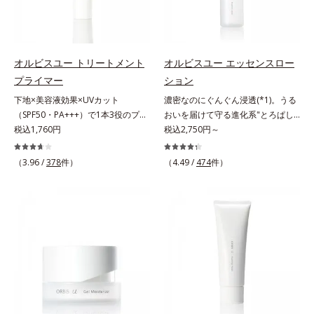
ている状態である「透明感のなさ」
で大人の肌印象に大きな影響を与え
手入れのこと*4 うるおいによる
と*4 角層まで*5 うるおいによ
が、大人の肌印象に大きな影響を与
ていることが分かりました。そこで
*5 乾燥、ハリ・ツヤのなさ*6
る*6 乾燥、ハリ・ツヤのなさ
えていることがわかりました。そこ
オルビスユー ドットシリーズは美
乾燥による*7 保湿成分*8 ロニ
*7 乾燥による*8 保湿成分*9
でオルビスユー ドットシリーズは
容成分(*7)として「G.D.F.アクティ
セラカエルレア果汁、ノバラエキス
ロニセラカエルレア果汁、ノバラエ
オルビスユー トリートメント
オルビスユー エッセンスロー
美容成分(*9)として「G.D.F.アクテ
ベーター(*8)」を配合。そして、従
配合＝うるおいを与えハリと透明感
キス配合＝うるおいを与えハリと透
プライマー
ション
ィベーター(*10)」を配合。そし
来から配合している美白有効成分
に満ちた肌へ導く保湿成分*9 メマ
明感に満ちた肌へ導く保湿成分
下地×美容液効果×UVカット
濃密なのにぐんぐん浸透(*1)。うる
て、従来から配合している美白(*1)
「トラネキサム酸」を配合しまし
ツヨイグサ抽出液、スイカズラエキ
*10 メマツヨイグサ抽出液、スイ
（SPF50・PA+++）で1本3役のプラ
おいを届けて守る進化系"とろぱし
有効成分「トラネキサム酸」を配合
た。さらに、シリーズ共通の美容成
ス配合＝角層のすみずみまで水分・
カズラエキス配合＝角層のすみずみ
イマー。凹凸をつるんとなめらかに
税込1,760円
ゃ"ローション。7000種を超える成
税込2,750円～
しました。さらに、シリーズ共通の
分(*7)「GLルートブースター(*9)」
油分を保ち、ハリ・ツヤを与える保
まで水分・油分を保ち、ハリ・ツヤ
(*1)整え、化粧ノリUPの高機能化粧
分から厳選し、「うるおいの質
美容成分「GLルートブースター
を配合することで、肌のふっくら感
湿成分*10 気持ちのこと
を与える保湿成分*11 気持ちのこ
下地。“塗るたび高まる、素肌の美
(*1)」に着目した初期エイジングケ
(*11)」を配合することで、肌のふ
や透明感を叶えます。美白ケアしな
と
（3.96 /
378
件）
（4.49 /
474
件）
しさ” 肌本来の美しさを引き出す
ア(*2)シリーズオルビスユーは肌本
っくら感や透明感を叶えます。美白
がら多角的なエイジングケアが叶う
『オルビスユー』発想で、乾燥によ
来のうるおいやバリア機能にアプロ
ケアしながら多角的なエイジングケ
シリーズに。3ステップで上向き
る小ジワをカバーしてハリ肌に整え
ーチする初期エイジングケアシリー
アが叶うシリーズに。3ステップで
(*10)のハリと透明感を。効果的な
る高機能化粧下地毛穴や小ジワの凹
ズです。「うるおいの質」に着目
上向き(*12)のハリと透明感を。効
シナジー設計で、あなたのエイジン
凸をつるんとなめらかに(*1)。スキ
し、肌荒れを予防しながらうるおい
果的なシナジー設計で、あなたのエ
グケアを応援します。*1 メラニン
ンケア発想の化粧下地です。保湿成
に満ちた美しい肌へと導きます。ポ
イジングケアを応援します。*1 メ
の生成を抑え、シミ・ソバカスを防
分が肌全層(*2)に働きかけて、肌の
ーラ・オルビスグループ独自の肌荒
ラニンの生成を抑え、シミ・ソバカ
ぐ（ウォッシュ除く）*2 オルビス
うるおいをグンとアップ＆リッチな
れ防止有効成分として、「DF-パン
スを防ぐ（ウォッシュを除く）*2
内スキンケアシリーズの保湿力*3
クリームのようにぴたっと密着。乾
テノール(*3)」を国内唯一(*4)、高
オルビス内スキンケアシリーズの保
年齢に応じたお手入れのこと*4 う
燥による小ジワを目立たなく(*1)
濃度で配合。角層のバリア機能にア
湿力*3 年齢に応じたお手入れのこ
るおいによる*5 乾燥、ハリ・ツヤ