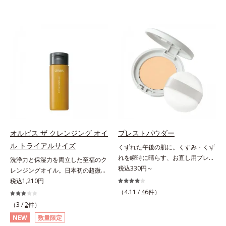
オルビス ザ クレンジング オイ
プレストパウダー
ル トライアルサイズ
くずれた午後の肌に。くすみ・くず
れを瞬時に晴らす、お直し用プレス
洗浄力と保湿力を両立した至福のク
トパウダー。くすみ・くずれを瞬時
税込330円～
レンジングオイル。日本初の超微粒
に晴らす、お直し用のプレストパウ
子技術(*1)が毛穴奥の微細な汚れに
税込1,210円
ダーです。朝のメイクから時間が経
アプローチ。圧倒的な洗浄力と毛穴
（4.11 /
46
件）
った肌は、どんよりくすんだ肌曇り
悩みに着目したクレンジングオイル
（3 /
2
件）
状態。そんな朝と午後の肌状態の違
のトライアルサイズです。日本初・
NEW
数量限定
いに着目しました。乾燥や皮脂分泌
超微粒子技術(*1)で、さっと塗り広