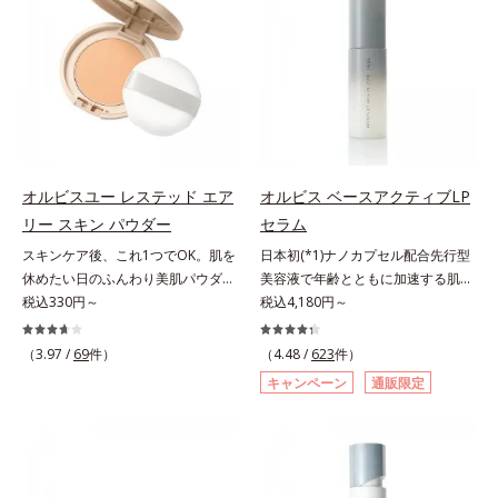
援します。*1 メラニンの生成を抑
とり、メイクとしっかりなじませて
有効成分として、「DF-パンテノー
ーラ化成は独自の先端研究により、
え、シミ・ソバカスを防ぐ（ウォッ
ください。3.メイクとなじんだら、
ル(*3)」を国内唯一(*4)、高濃度で
ナノバブルよりも小さい超微粒子
シュ除く）*2 オルビス内スキンケ
水またはぬるま湯でよく洗い流しま
配合。角層のバリア機能にアプロー
(*3)をクレンジングに搭載すること
アシリーズの保湿力*3 年齢に応じ
す。4.その後、洗顔料で洗顔してく
チして肌荒れを防ぎ、肌不調にゆら
に成功。毛穴よりはるかに小さい超
たお手入れのこと*4 うるおいによ
ださい。
がない肌を叶えます。そして、独自
微粒子とオイルが肌と汚れの間に入
る*5 乾燥、ハリ・ツヤのなさ
研究に基づいたアプローチ成分
り込み、小さくばらけて肌表面にう
*6 乾燥による*7 保湿成分*8
「MCアクティベーター(*5)」。肌
るおいベールを形成。これにより、
ロニセラカエルレア果汁、ノバラエ
のうるおいを引き出し・高めて、ハ
洗い流した瞬間に汚れが肌に再付着
キス配合＝うるおいを与えハリと透
オルビスユー レステッド エア
オルビス ベースアクティブLP
リ感あふれる肌へと導きます。うる
することを防止し、細かい毛穴汚れ
明感に満ちた肌へ導く保湿成分*9
リー スキン パウダー
セラム
おいに満ちたゆらがない肌をご体感
をごっそりするん！角栓溶解オイル
メマツヨイグサ抽出液、スイカズラ
いただくために設計された3ステッ
(*4)が詰まりや黒ずみも溶かして、
スキンケア後、これ1つでOK。肌を
日本初(*1)ナノカプセル配合先行型
エキス配合＝角層のすみずみまで水
プで、いつも力強く美しくあり続け
毛穴の目立ちにくいすべすべ肌に洗
休めたい日のふんわり美肌パウダ
美容液で年齢とともに加速する肌悩
分・油分を保ち、ハリ・ツヤを与え
るあなたを応援します。*1 肌にう
い上げます。大人肌のためのくすみ
ー。ふんわり美肌が叶う、うるおい
税込330円～
み(*2)にブレーキを。スキンケアの
税込4,180円～
る保湿成分*10 気持ちのことアレ
るおいが満ち、維持されている状態
(*5)を晴らすアプローチによって圧
パウダーです。3色の光を操るパウ
打ち止め感に。年齢とともに加速す
ルギーテスト済＝全ての方にアレル
*2 年齢に応じたお手入れのこと
巻の洗浄力と保湿力を叶え、毛穴目
ダーがツヤと透明感を演出。ソフト
る肌悩み(*2)にブレーキをかけ、化
ギーが起こらないということではあ
（3.97 /
69
件）
（4.48 /
623
件）
*3 デクスパンテノールW*4
立ち(*6)や乾燥によるくすみをケア
フォーカス効果で肌のアラや影をぼ
粧水前の土台(*3)づくりで、うるお
りません。
キャンペーン
通販限定
2022年5月 Mintel社データベース及
し、毎日のメイクが楽しくなる晴れ
かし、毛穴やくすみもサラッとカバ
いに満ち満ちた内側から弾むような
び先行技術調査による当社調べ*5
やかな肌に導きます。*1 ポーラ化
ー。ふんわり軽いつけごこちながら
ハリ肌へ。化粧水は二度塗りしない
オトギリソウエキス配合＝肌にうる
成独自の（Ｃ１２－２０）アルキル
美肌質感を叶えます。さらに花粉や
と不安…。いろいろケアしているの
おいを与え、うるおいに満ちたハリ
グルコシド（保湿）で形成するミセ
ちり・ホコリ、紫外線などの外的刺
に、あと一歩肌悩みが晴れない…。
ツヤ肌へ導く保湿成分アレルギーテ
ルから、汚れをはね返す水の膜をつ
激から肌をガードします。スキンケ
そんな大人の肌悩みにアプローチす