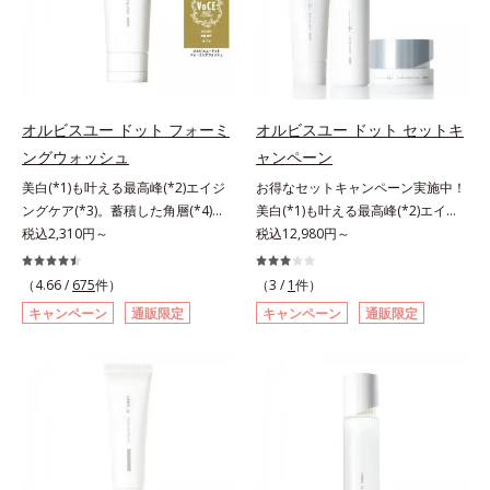
てください。各商品の詳しい情報は
ある「ハリのなさ」や、くすみ(*6)
リのなさ」や、くすみ(*7)などが現
ーストステップのこと*4 細胞間脂
商品ページをご覧ください。・
などが現れている状態である「透明
れている状態である「透明感のな
質に類似した構造*5 保湿成分
BEAUTY夏祭りは、こちら
感のなさ」が、大人の肌印象に大き
さ」が、大人の肌印象に大きな影響
な影響を与えていることがわかりま
を与えていることがわかりました。
した。そこでオルビスユー ドット
そこでオルビスユー ドットシリー
シリーズは美容成分(*7)として
ズは美容成分(*8)として「G.D.F.ア
オルビスユー ドット フォーミ
オルビスユー ドット セットキ
「G.D.F.アクティベーター(*8)」を
クティベーター(*9)」を配合。そし
ングウォッシュ
ャンペーン
配合。そして、従来から配合してい
て、従来から配合している美白(*1)
美白(*1)も叶える最高峰(*2)エイジ
お得なセットキャンペーン実施中！
る美白(*1)有効成分「トラネキサム
有効成分「トラネキサム酸」を配合
ングケア(*3)。蓄積した角層(*4)を
美白(*1)も叶える最高峰(*2)エイジ
酸」を配合しました。さらに、シリ
しました。さらに、シリーズ共通の
絡めとりくすみ(*5)を晴らす高密着
税込2,310円～
ングケア(*3)。ハリも透明感(*4)も
税込12,980円～
ーズ共通の美容成分「GLルートブ
美容成分「GLルートブースター
マイルドピーリング(*6)洗顔料。ハ
結果主義。年齢サイン(*5)の因子に
ースター(*9)」を配合することで、
(*10)」を配合することで、肌のふ
リも透明感(*7)も結果主義。年齢サ
着目した肌科学エイジングケア(*3)
肌のふっくら感や透明感を叶えま
っくら感や透明感を叶えます。美白
（4.66 /
675
件）
（3 /
1
件）
イン(*8)の因子に着目した肌科学エ
シリーズ。オルビスユー ドットシ
す。美白ケアしながら多角的なエイ
ケアしながら多角的なエイジングケ
キャンペーン
通販限定
キャンペーン
通販限定
イジングケア(*3)シリーズ。オルビ
リーズは、年齢による肌悩み一つ一
ジングケアが叶うシリーズに。3ス
アが叶うシリーズに。3ステップで
スユー ドットシリーズは、年齢に
つを対処するのではなく、肌で起き
テップで上向き(*10)のハリと透明
上向き(*11)のハリと透明感を。効
よる肌悩み一つ一つを対処するので
ていることの根本原因に着目。加齢
感を。効果的なシナジー設計で、あ
果的なシナジー設計で、あなたのエ
はなく、肌で起きていることの根本
とともに現れる年齢サイン(*5)につ
なたのエイジングケアを応援しま
イジングケアを応援します。*1 メ
原因に着目。加齢とともに現れる年
いて研究を進めたところ、弾力感の
す。*1 メラニンの生成を抑え、シ
ラニンの生成を抑え、シミ・ソバカ
齢サインについて研究を進めたとこ
ない状態である「ハリのなさ」や、
ミ・ソバカスを防ぐ（ウォッシュを
スを防ぐ（ウォッシュを除く）*2
ろ、弾力感のない状態である「ハリ
くすみ(*6)などが現れている状態で
除く）*2 オルビス内スキンケアシ
オルビス内スキンケアシリーズの保
のなさ」や、くすみ(*5)などが現れ
ある「透明感のなさ」が現れること
リーズの保湿力*3 年齢に応じたお
湿力*3 年齢に応じたお手入れのこ