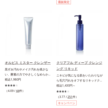
通販限定
げるだけで濃いメイクはもちろん毛
イクはもちろん毛穴悩みも取り去
穴悩みも取り去り、一瞬で気持ちの
り、一瞬で気持ちのいい素肌へ。ス
いい素肌へ。スキンケア0番目に、
キンケア0番目に、かつてないクレ
かつてないクレンジング(*2)をご用
ンジング(*2)をご用意しました。ポ
意しました。ポーラ化成は独自の先
ーラ化成は独自の先端研究により、
端研究により、ナノバブルよりも小
ナノバブルよりも小さい超微粒子
さい超微粒子(*3)をクレンジングに
(*3)をクレンジングに搭載すること
搭載することに成功。毛穴よりはる
に成功。毛穴よりはるかに小さい超
かに小さい超微粒子とオイルが肌と
微粒子とオイルが肌と汚れの間に入
汚れの間に入り込み、小さくばらけ
り込み、小さくばらけて肌表面にう
て肌表面にうるおいベールを形成。
るおいベールを形成。これにより、
これにより、洗い流した瞬間に汚れ
洗い流した瞬間に汚れが肌に再付着
オルビス ミスター クレンザー
クリアフル ディープ クレンジ
が肌に再付着することを防止し、細
することを防止し、細かい毛穴汚れ
ング リキッド
黒ずみ汚れやメイク汚れを残さな
かい毛穴汚れをごっそりするん！角
をごっそりするん！角栓溶解オイル
い、酵素の力でやさしくなめらかに
栓溶解オイル(*4)が詰まりや黒ずみ
(*4)が詰まりや黒ずみも溶かして、
ニキビが気になる肌をいたわりなが
洗い上げるW洗顔不要のスペシャル
税込1,980円
も溶かして、毛穴の目立ちにくいす
毛穴の目立ちにくいすべすべ肌に洗
ら毛穴汚れをオフするリキッドクレ
クレンザー。過剰な皮脂とその皮脂
べすべ肌に洗い上げます。大人肌の
い上げます。大人肌のためのくすみ
ンジング。ニキビにお悩みの肌をい
税込1,430円～
汚れが詰まって発生する黒ずみ汚れ
ためのくすみ(*5)を晴らすアプロー
(*5)を晴らすアプローチによって圧
たわりながら、メイクをしっかりオ
（4.09 /
44
件）
に着目。古い角層を洗い流す洗浄成
チによって圧巻の洗浄力と保湿力を
巻の洗浄力と保湿力を叶え、毛穴目
フするリキッドクレンジングです。
（3.77 /
251
件）
分「リンゴ酸」と過剰な皮脂を溶か
叶え、毛穴目立ち(*6)や乾燥による
立ち(*6)や乾燥によるくすみをケア
ファンデーション、ポイントメイク
キャンペーン
し出す脂質分解酵素「リパーゼ」を
くすみをケアし、毎日のメイクが楽
し、毎日のメイクが楽しくなる晴れ
などの個々の汚れに対応する洗浄成