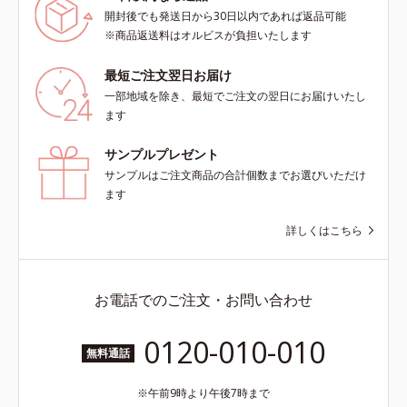
ります。*1 こわばった肌にうるお
開封後でも発送日から30日以内であれば返品可能
いを与え、やわらかくすること。そ
※商品返送料はオルビスが負担いたします
のここちよさを感じること*2 シク
ロペンタシロキサン、ジフェニルシ
最短ご注文翌日お届け
ロキシフェニルトリメチコン*3
一部地域を除き、最短でご注文の翌日にお届けいたし
（メタクリル酸グリセリルアミドエ
ます
チル/メタクリル酸ステアリル）コ
ポリマー*4 ローマカミツレ花エキ
サンプルプレゼント
ス、ローズマリー葉エキス、ラベン
サンプルはご注文商品の合計個数までお選びいただけ
ダー花水*5 メイク汚れ・乾燥
ます
詳しくはこちら
お電話でのご注文・お問い合わせ
0120-010-010
無料通話
午前9時より午後7時まで