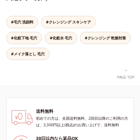
ペシャル洗顔としてのご使用をおす
とり、メイクとしっかりなじませて
にとり、メイクとしっかりなじませ
さを感じる“秒速5cm”の動きに着目
にとろみのあるテクスチャーで肌に
すめいたしますが、クレンジング料
ください。3.メイクとなじんだら、
てください。3.メイクとなじんだ
し、顔全体にやさしく円を描くよう
スーッと伸び広がります。さらに、
としてお使いいただく場合や、お肌
水またはぬるま湯でよく洗い流しま
ら、水またはぬるま湯でよく洗い流
になじませると、自然とその動きに
成分の30％以上が素肌のうるおいバ
の状態に合わせて毎日お使いいただ
す。4.その後、洗顔料で洗顔してく
します。4.その後、洗顔料で洗顔し
#毛穴 洗顔料
#クレンジング スキンケア
導くこだわりのテクスチャーを採用
ランスを保つ保湿成分なので、ヌル
いても問題ありません。【ご使用方
ださい。
てください。各商品の詳しい情報は
しました。厚みとコクのあるリッチ
つきのないみずみずしい快適な洗い
法】①適量(さくらんぼ 1粒程度)を
商品ページをご覧ください。・
#化粧下地 毛穴
#化粧水 毛穴
#クレンジング 乾燥対策
なテクスチャーがとろけるように肌
上がりです。もちろん濡れた手OK
とり、乾いた肌の上で優しくらせん
BEAUTY夏祭りは、こちら
をつつみこみ、安らぎのリラックス
です。また、プッシュ部分が押しや
を描くように、よくなじませます。
タイムをもたらします。さらにうる
すいボトルを採用しており、浴室で
②指先の感触が軽くなったら、水ま
#メイク落とし 毛穴
おいを守りながらメイク汚れだけを
使ってもすべりにくく、濡れた手で
たはぬるま湯でよく洗い流します。
見極めて落とす「セレクトクレンジ
も快適にお使いいただけます。
※W洗顔は不要です。
ング成分(*2)」、うるおいが逃げ出
しにくいネットを形成して肌を守る
「セラミドネットワーク成分
(*3)」、植物由来の保湿成分「ブレ
ンドハーブ成分(*4)」を配合。汚れ
だけを落としながら日中ダメージ
送料無料
(*5)をケアして、うるおいに満ちた
やわらか肌へ整えます。1日の終わ
初めての方は、全国送料無料、2回目以降のご利用の方
りのメイクオフが楽しみになる使い
は、3,300円以上(税込)のお買い上げで、送料無料
ごこちで、ありふれた毎日のお手入
れが、肌も心も喜ぶひとときに変わ
30日以内なら返品OK