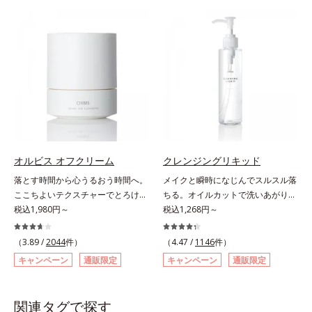
組み合わせた複合洗浄成分「リンゴ
しくなる晴れやかな肌に導きます。
やかな肌に導きます。*1 ポーラ化
分が、何度も肌をこすらなくてもメ
酸 LP(*1)」を配合し、毛穴の黒ずみ
*1 ポーラ化成独自の（Ｃ１２－２
成独自の（Ｃ１２－２０）アルキル
イク汚れをするんと落とします。ニ
汚れを繰り返しません。さらに、
０）アルキルグルコシド（保湿）で
グルコシド（保湿）で形成するミセ
キビの原因となる毛穴の詰まりとメ
「CISブースター(*2)」配合で、あな
形成するミセルから、汚れをはね返
ルから、汚れをはね返す水の膜をつ
イク汚れにピタッと密着して落とす
た本来の清潔透明肌へと導きます。
す水の膜をつくる技術が日本初
くる技術が日本初（2024年12月時
「毛穴クリア処方(*)」を採用。さら
毛穴の汚れをしっかり洗い流す期待
（2024年12月時点、J－GLOBALに
点、J－GLOBALによる自社調べ）
にオルビスのニキビ対策スキンケア
感が高まる黒と、優しく肌に吸い付
よる自社調べ）*2 オルビス内でか
*2 オルビス内でかつてないオイル
「クリアフルシリーズ」と共通の成
くようなとろけ感のジェル状テクス
つてないオイルクレンジングのこと
クレンジングのこと*3 ポーラ化成
分も配合し、クリアな肌へ。肌への
チャー。毛穴の黒ずみもメイクもし
*3 ポーラ化成独自の（Ｃ１２－２
独自の（Ｃ１２－２０）アルキルグ
摩擦を軽減させるための厚みのある
っかり洗い流し、洗いあがりはつる
０）アルキルグルコシド（保湿）で
ルコシド（保湿）で形成するミセル
テクスチャーと、たっぷり40％のう
んとした肌に。泡立て不要であわた
形成するミセル*4 炭酸ジカプリリ
*4 炭酸ジカプリリル*5 乾燥や汚れ
るおい成分、植物由来の洗浄成分も
オルビス オフクリーム
クレンジングリキッド
だしい朝も疲れて帰ってきた夜も手
ル*5 乾燥や汚れによる*6 キメの乱
による*6 キメの乱れによる＜使用
配合し、繊細な肌をやさしく洗い上
落とす時間から心うるおう時間へ。
メイクと瞬時になじんでスルスル落
軽にご使用いただけます。*1 リパ
れによる＜使用量目安＞適量＜使用
量目安＞適量＜使用ステップ＞オル
げます。* 皮脂やメイクの油となじ
ここちよいテクスチャーでとろける
ちる。オイルカットで洗いあがりス
ーゼ、リンゴ酸*2 イソステアリル
ステップ＞オルビス ザ クレンジン
ビス ザ クレンジング オイル ⇒
み、毛穴の汚れを落とす処方
クレンジング。“落とすだけ”の時間
税込1,980円～
ッキリなのに保湿成分30％以上で後
税込1,268円～
アスコルビルリン酸２Na、プラン
グ オイル ⇒ 洗顔料 ⇒ 化粧
洗顔料 ⇒ 化粧水 ⇒ 保湿液
から、かけがえのないリラックスタ
肌のうるおい感も抜群。「メイク落
クトンエキス、ハス花エキス、乳酸
水 ⇒ 保湿液 ※W洗顔が必要で
※W洗顔が必要です＜使用方法＞1.
イムへ―。忙しい日々を送る現代女
ち」と「快適な洗い上がり」を叶え
桿菌/セイヨウナシ果汁発酵液、ア
す＜使用方法＞1.適量をとり、手の
適量（2プッシュ程度）をとり、手
（3.89 /
2044
件）
（4.47 /
1146
件）
性にとって、クレンジングは“落と
る、アクアクレンジング成分を採
ルギニン【ご使用ステップ】オルビ
ひら全体にさっと広げます。2.肌の
のひら全体にさっと広げます。2.肌
キャンペーン
通販限定
キャンペーン
通販限定
すだけ”の作業になりがち。オルビ
用。ファンデーションやポイントメ
ス ミスター クレンザー ⇒ 化粧水
上で軽くらせんを描くように、メイ
の上で軽くらせんを描くように、メ
スが思い描いたのは、オフモードに
イクなど、それぞれの汚れに的を絞
⇒ 保湿液※洗顔料と置き換えてご
クとよくなじませます。※落ちにく
イクとよくなじませます。※落ちに
切り替える大切なステップとなるク
って効率的に洗浄するので、あっと
使用いただけます。※週2～3回のス
いメイクを落とす際は、乾いた手に
くいメイクを落とす際は、乾いた手
関連タグで探す
レンジング。人が本能的にここちよ
いう間にメイクオフ。美容液のよう