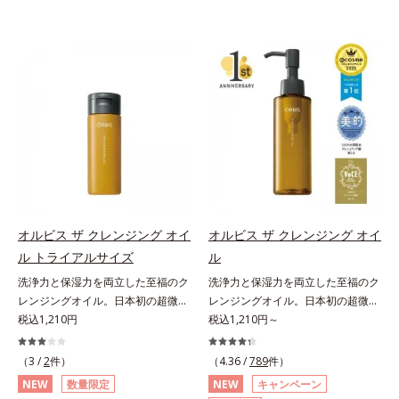
オルビス ザ クレンジング オイ
オルビス ザ クレンジング オイ
ル トライアルサイズ
ル
洗浄力と保湿力を両立した至福のク
洗浄力と保湿力を両立した至福のク
レンジングオイル。日本初の超微粒
レンジングオイル。日本初の超微粒
子技術(*1)が毛穴奥の微細な汚れに
税込1,210円
子技術(*1)が毛穴奥の微細な汚れに
税込1,210円～
アプローチ。圧倒的な洗浄力と毛穴
アプローチ。圧倒的な洗浄力と毛穴
悩みに着目したクレンジングオイル
悩みに着目したクレンジングオイル
（3 /
2
件）
（4.36 /
789
件）
のトライアルサイズです。日本初・
です。日本初・超微粒子技術(*1)
NEW
数量限定
NEW
キャンペーン
超微粒子技術(*1)で、さっと塗り広
で、さっと塗り広げるだけで濃いメ