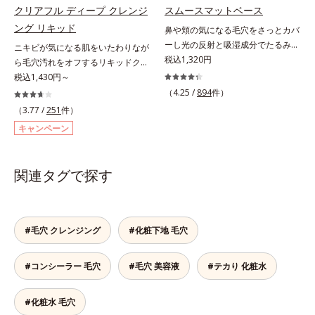
ら成分を放出する特殊技術によっ
クリアフル ディープ クレンジ
スムースマットベース
透力(*2)と安定性を実現。毛穴の目
て、高い浸透力(*6)と安定性を実
ング リキッド
立ちをしっかりケア(*3)して、ゆら
鼻や頬の気になる毛穴をさっとカバ
現。毛穴の目立ちをしっかりケア
ぎやすいニキビ肌を、みずみずしい
ーし光の反射と吸湿成分でたるみ毛
(*7)して、ゆらぎやすいニキビ肌
ニキビが気になる肌をいたわりなが
清潔な垢抜け肌(*4)へと導きます。
穴もふんわり一掃。肌になじむクリ
税込1,320円
を、みずみずしい清潔な垢抜け肌
ら毛穴汚れをオフするリキッドクレ
たっぷりの保湿成分で低刺激。敏感
ーム状の部分用化粧下地。小鼻や頬
(*1)へと導きます。たっぷりの保湿
ンジング。ニキビにお悩みの肌をい
税込1,430円～
肌の方にもお使いいただけます
の気になる毛穴にさっと塗るだけ
成分で低刺激。敏感肌の方にもお使
たわりながら、メイクをしっかりオ
（4.25 /
894
件）
(*5)。*1 テトラ2-ヘキシルデカン酸
で、毛穴が隠せる部分用化粧下地。
いいただけます(*8)。L＝さっぱり
フするリキッドクレンジングです。
（3.77 /
251
件）
アスコルビル、天然ビタミンE、イ
光を操るパウダーの働きで光を強力
タイプ（ニキビのできやすい肌・超
ファンデーション、ポイントメイク
キャンペーン
ノシット、フィチン酸、ユズセラミ
に乱反射させ、毛穴をふんわりぼか
脂性肌～普通肌）M＝しっとりタイ
などの個々の汚れに対応する洗浄成
ド、スフィンゴ糖脂質*2 角層内*3
します。さらに乾燥を感じたら水分
プ（ニキビのできやすい肌・普通肌
分が、何度も肌をこすらなくてもメ
うるおいによりキメを整えて毛穴を
を吸湿して補う成分により、乾燥に
～乾性肌）*1 洗浄による汚れの除
イク汚れをするんと落とします。ニ
関連タグで探す
目立たなくする*4 洗浄による汚れ
よって目立ちやすい頬のたるみ毛穴
去*2 キメの乱れによる*3 テトラ2-
キビの原因となる毛穴の詰まりとメ
の除去*5 すべての方に皮膚刺激が
もふんわり一掃。するんとハリ感の
ヘキシルデカン酸アスコルビル配合
イク汚れにピタッと密着して落とす
おきないというわけではありません
ある肌に整えます。絶妙ベージュ色
＝整肌成分*4 天然ビタミンE、イノ
「毛穴クリア処方(*)」を採用。さら
※敏感肌対象パッチテスト済（すべ
で、黒ずみもカバー。肌をキュッと
シット、フィチン酸、ユズセラミ
にオルビスのニキビ対策スキンケア
#毛穴 クレンジング
#化粧下地 毛穴
ての人に皮膚刺激がおきないという
ひきしめる植物性ひきしめ成分配合
ド、スフィンゴ糖脂質*5 テトラ2-
「クリアフルシリーズ」と共通の成
わけではありません）
で、テカリや化粧くずれも防ぎま
ヘキシルデカン酸アスコルビル、天
分も配合し、クリアな肌へ。肌への
#コンシーラー 毛穴
#毛穴 美容液
す。クリームをなじませると、さら
#テカり 化粧水
然ビタミンE、イノシット、フィチ
摩擦を軽減させるための厚みのある
さらの感触のパウダーに変化。まる
ン酸、ユズセラミド、スフィンゴ糖
テクスチャーと、たっぷり40％のう
でベルベットのようななめらか肌に
脂質配合＝肌をなめらかに整える整
るおい成分、植物由来の洗浄成分も
#化粧水 毛穴
整えるので、その後のファンデーシ
肌成分*6 角層まで*7 うるおいによ
配合し、繊細な肌をやさしく洗い上