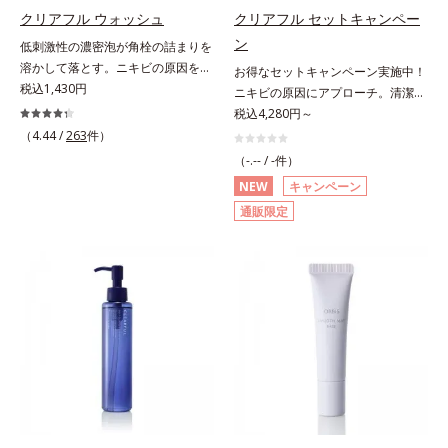
の整肌成分(*1)から成る「ナノVCシ
(*1)から成る「ナノVCショットカプ
クリアフル ウォッシュ
クリアフル セットキャンペー
複合成分配合＝肌を保護し、乾燥を
ョットカプセル」を配合。カプセル
セル」を配合。カプセルが浸透して
防ぐ複合成分 ※ ビルベリー葉エ
ン
低刺激性の濃密泡が角栓の詰まりを
が浸透してから成分を放出する特殊
から成分を放出する特殊技術によっ
キス、タベブイアインペチギノサ樹
溶かして落とす。ニキビの原因を残
お得なセットキャンペーン実施中！
技術によって、高い浸透力(*2)と安
て、高い浸透力(*2)と安定性を実
皮エキス*4 グリセリルグルコシド
さないクリアな肌に洗い上げる洗顔
税込1,430円
ニキビの原因にアプローチ。清潔な
定性を実現。毛穴の目立ちをしっか
現。毛穴の目立ちをしっかりケア
（保湿成分）、（ジメチコン／ビニ
料。「ニキビをくり返してしまう」
垢抜け肌(*1)へ。「ニキビをくり返
税込4,280円～
りケア(*3)して、ゆらぎやすいニキ
(*3)して、ゆらぎやすいニキビ肌
ルジメチコン）クロスポリマー、ジ
「毛穴目立ちが気になる」「マスク
してしまう」「毛穴目立ち(*2)が気
（4.44 /
263
件）
ビ肌を、みずみずしい清潔な垢抜け
を、みずみずしい清潔な垢抜け肌
メチコン（カバー成分）*5 アクリ
生活であごや口まわりのニキビが気
になる」「マスク生活であごや口ま
肌(*4)へと導きます。たっぷりの保
(*4)へと導きます。たっぷりの保湿
（-.-- / -件）
レーツコポリマー
になる」というお悩みに。くり返し
わりのニキビが気になる」というお
湿成分で低刺激。敏感肌の方にもお
成分で低刺激。敏感肌の方にもお使
NEW
キャンペーン
ニキビの根本原因「肌のバリア機能
悩みに。くり返しニキビの根本原因
使いいただけます(*5)。*1 テトラ2-
いいただけます(*5)。*1 テトラ2-ヘ
通販限定
の低下」と、肌悩み「毛穴の目立
「肌のバリア機能の低下」と、肌悩
ヘキシルデカン酸アスコルビル、天
キシルデカン酸アスコルビル、天然
ち」の両方にWでアプローチする、
み「毛穴の目立ち」の両方にWでア
然ビタミンE、イノシット、フィチ
ビタミンE、イノシット、フィチン
薬用ニキビ対策スキンケアシリーズ
プローチする、薬用ニキビ対策スキ
ン酸、ユズセラミド、スフィンゴ糖
酸、ユズセラミド、スフィンゴ糖脂
です。5種の和漢植物由来成分とコ
ンケアシリーズです。5種の和漢植
脂質*2 角層内*3 うるおいによりキ
質*2 角層内*3 うるおいによりキメ
ラーゲンが肌をいたわりながらうる
物由来成分とコラーゲンが肌をいた
メを整えて毛穴を目立たなくする*4
を整えて毛穴を目立たなくする*4
おいを与え、バリア機能を維持。ニ
わりながらうるおいを与え、バリア
洗浄による汚れの除去*5 すべての
洗浄による汚れの除去*5 すべての
キビができにくい肌を目指します。
機能を維持。ニキビができにくい肌
方に皮膚刺激がおきないというわけ
方に皮膚刺激がおきないというわけ
さらにビタミンC誘導体をはじめと
を目指します。さらにビタミンC誘
ではありません※敏感肌対象パッチ
ではありません※敏感肌対象パッチ
した5種の整肌成分(*1)から成る
導体(*3)と5種の整肌成分(*4)から成
テスト済（すべての人に皮膚刺激が
テスト済（すべての人に皮膚刺激が
「ナノVCショットカプセル」を配
る「ナノVCショットカプセル(*5)」
おきないというわけではありませ
おきないというわけではありませ
合。カプセルが浸透してから成分を
を配合。カプセルが浸透(*6)してか
ん）※弱酸性
ん）※弱酸性
放出する特殊技術によって、高い浸