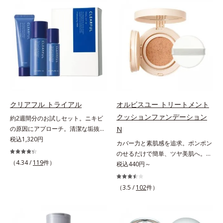
でくずれて毛穴に落ちたファンデー
ファンデが毛穴に落ちる隙をつくら
ションのすき間にフィットし、凹凸
ず、メイクのりがUPします。水分
や毛穴をフラットに整えます。また
と皮脂のバランスを整え、乾燥＆ベ
お直しと同時にうるおいを補給。さ
タつきレスに。さらに毛穴周りの肌
らに余分な皮脂を吸着して、水分と
にうるおいを与え、キュッと引き締
皮脂のバランスをコントロールし、
め＆ハリ感をUPさせます。また皮
メイクがくずれにくい肌へ。“立て
脂を感知するとギュッと固まる膜を
直す”ことにこだわった設計で、メ
採用。ファンデーションのくずれや
イクがくずれた肌にすんなりなじ
毛穴落ちを防ぎ、キレイが長持ちし
み、ポンポンするだけでキレイが復
ます。軽やかにのびるリキッドが肌
クリアフル トライアル
オルビスユー トリートメント
活します。リキッド、クッション、
にほわっとべールをかけて、肌キメ
クッションファンデーション
約2週間分のお試しセット。ニキビ
パウダー、どんなファンデーション
がふっくら整うかのよう(*3)。つっ
の原因にアプローチ。清潔な垢抜け
N
の上に重ねてもOK。携帯に便利な
ぱらないここちよい密着感で、さま
肌(*1)へ。「ニキビをくり返してし
税込1,320円
コンパクトタイプです。
カバー力と素肌感を追求。ポンポン
ざまなタイプのファンデと併用でき
まう」「毛穴目立ちが気になる」
のせるだけで簡単、ツヤ美肌へ。カ
ます。毛穴が気になる箇所への部分
「マスク生活であごや口まわりのニ
（4.34 /
119
件）
バー力と素肌感を両立する、簡単ツ
税込440円～
使いもOK。*1 ファンデーションが
キビが気になる」というお悩みに。
ヤ美肌クッションファンデーション
くずれて毛穴に落ちること*2 酸化
くり返しニキビの根本原因「肌のバ
です。多方向へ光を拡散し、高いソ
チタン配合＝カバー力向上成分*3
（3.5 /
102
件）
リア機能の低下」と、肌悩み「毛穴
フトフォーカス効果で毛穴や色ムラ
メイク効果による
の目立ち」の両方にWでアプローチ
をふわりとカバーします。さらに肌
する、薬用ニキビ対策スキンケアシ
との親和性が高いアミノ酸系パウダ
リーズです。5種の和漢植物由来成