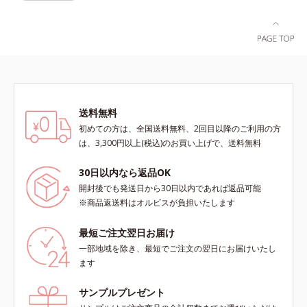
ョンのノリが格段にアップします。
りキメを整えて毛穴を目立たなくす
げます。* 皮脂やメイクの油となじ
る*8 すべての方に皮膚刺激がおき
み、毛穴の汚れを落とす処方
ないというわけではありません※敏
感肌対象パッチテスト済（すべての
人に皮膚刺激がおきないというわけ
ではありません）※弱酸性（ローシ
ョン・モイスチャーのみ）
送料無料
初めての方は、全国送料無料、2回目以降のご利用の方
は、3,300円以上(税込)のお買い上げで、送料無料
30日以内なら返品OK
開封後でも発送日から30日以内であれば返品可能
※商品返送料はオルビスが負担いたします
最短ご注文翌日お届け
一部地域を除き、最短でご注文の翌日にお届けいたし
ます
サンプルプレゼント