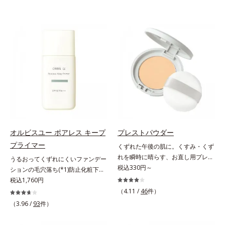
オルビスユー ポアレス キープ
プレストパウダー
プライマー
くずれた午後の肌に。くすみ・くず
れを瞬時に晴らす、お直し用プレス
うるおってくずれにくいファンデー
トパウダー。くすみ・くずれを瞬時
税込330円～
ションの毛穴落ち(*1)防止化粧下
に晴らす、お直し用のプレストパウ
地。ファンデーションの毛穴落ち
税込1,760円
ダーです。朝のメイクから時間が経
(*1)防止化粧下地です。毛穴
（4.11 /
46
件）
った肌は、どんよりくすんだ肌曇り
1/10000サイズのマイクロカバー成
（3.96 /
93
件）
状態。そんな朝と午後の肌状態の違
分(*2)が毛穴をカバー。毛穴をフラ
いに着目しました。乾燥や皮脂分泌
ットに整えてつるんとなめらかに。