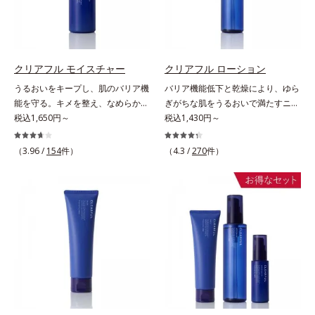
クリームのようにぴたっと密着。乾
カプセル」を採用。化粧水前に塗る
皮脂・汚れの除去による
燥による小ジワを目立たなく(*1)
だけの簡単ケアで、ゴワつきや肌荒
し、つるんとしたハリ肌に仕上げま
れ、ニキビを予防します。【ご使用
す。むやみに隠すのではなくふわり
ステップ】洗顔の後、化粧水の前に
と光を拡散させ、メイク×スキンケ
お使いいただく先行型美容液です。
クリアフル モイスチャー
クリアフル ローション
アのW効果で軽やかな美肌を印象づ
※敏感肌対象パッチテスト済（すべ
うるおいをキープし、肌のバリア機
バリア機能低下と乾燥により、ゆら
けます。紫外線吸収剤フリーなのに
ての人に皮膚刺激がおきないという
能を守る。キメを整え、なめらかな
ぎがちな肌をうるおいで満たすニキ
高SPF値、さらにスキンプロテクト
わけではありません）※アレルギー
肌にするニキビ対策保湿液。「ニキ
税込1,650円～
ビ対策化粧水。「ニキビをくり返し
税込1,430円～
複合成分(*3)が、ブルーライト、紫
テスト済＝全ての方にアレルギーが
ビをくり返してしまう」「毛穴目立
てしまう」「毛穴目立ちが気にな
外線、大気中の微粒子汚れなどの外
おきないということではありません
ちが気になる」「マスク生活であご
る」「マスク生活であごや口まわり
的ダメージから肌表面をガードしま
（3.96 /
154
件）
※ノンコメドジェニックテスト済＝
（4.3 /
270
件）
や口まわりのニキビが気になる」と
のニキビが気になる」というお悩み
す。【カバー効果】保湿性凹凸カバ
すべての人にコメド（ニキビのも
いうお悩みに。くり返しニキビの根
に。くり返しニキビの根本原因「肌
ー複合成分(*4)肌悩みが気になる時
と）ができないというわけではあり
本原因「肌のバリア機能の低下」
のバリア機能の低下」と、肌悩み
でも、ただ隠すだけでなく、乾きや
ません
と、肌悩み「毛穴の目立ち」の両方
「毛穴の目立ち」の両方にWでアプ
すい肌にうるおいを届けながら、光
にWでアプローチする、薬用ニキビ
ローチする、薬用ニキビ対策スキン
拡散効果で乾燥小ジワや毛穴もカバ
対策スキンケアシリーズです。5種
ケアシリーズです。5種の和漢植物
ーします。【ラスティング効果】皮
の和漢植物由来成分とコラーゲンが
由来成分とコラーゲンが肌をいたわ
脂選択テカリ防止成分(*5)テカリの
肌をいたわりながらうるおいを与
りながらうるおいを与え、バリア機
主成分を選択的に吸収し、うるおい
え、バリア機能を維持。ニキビがで
能を維持。ニキビができにくい肌を
はしっかり残すことでカバー力を保
きにくい肌を目指します。さらにビ
目指します。さらにビタミンC誘導
ちます。*1 メイク効果による*2 角
タミンC誘導体をはじめとした5種
体をはじめとした5種の整肌成分
層の範囲内*3 スキンプロテクト※