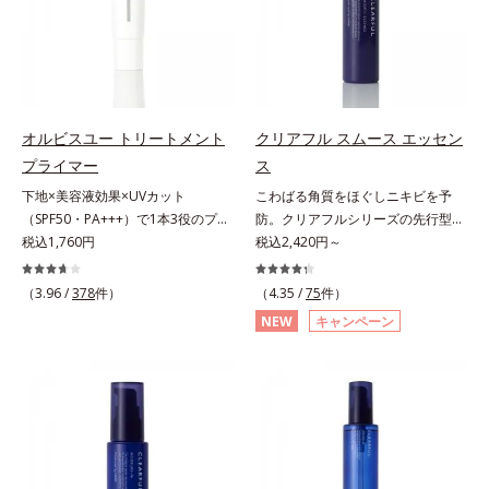
秘密は「スムースヴェールパウダー
ン酸、ユズセラミド、スフィンゴ糖
が無数の毛穴に入り込み、溶けた汚
(*1)」にあります。7種の球状粉体
脂質*3 角層内*4 うるおいによりキ
れをパワフルに吸着してすっきり落
(*2)が凹凸を埋めて、肌に薄いヴェ
メを整えて毛穴を目立たなくする*5
とします。さらに浸透型ビタミンC
ールをかけるようにカバー。さらに
すべての方に皮膚刺激がおきないと
誘導体(*4)が汚れを取り去った毛穴
板状粉体が光を反射して、すっぴん
いうわけではありません※敏感肌対
を引きしめ、キメの整ったなめらか
肌のようなナチュラルなツヤ感を演
象パッチテスト済（すべての人に皮
な肌に洗い上げます。ツブツブ入り
オルビスユー トリートメント
クリアフル スムース エッセン
出します。また、皮脂を吸着する
膚刺激がおきないというわけではあ
のパウダーが泡立てネットのように
プライマー
ス
「あぶらとりパウダー(*3)」を配合
りません）※弱酸性（ローション・
空気を含ませるので、簡単に泡立て
下地×美容液効果×UVカット
こわばる角質をほぐしニキビを予
し、くずれ＆テカリを防いでサラサ
モイスチャーのみ）アレルギーテス
られます。濃密うるおい泡を洗い流
（SPF50・PA+++）で1本3役のプラ
防。クリアフルシリーズの先行型美
ラ肌が長時間続きます。パウダータ
ト済＝全ての方にアレルギーが起こ
したあとは大人の肌もつっぱりにく
イマー。凹凸をつるんとなめらかに
税込1,760円
容液。くり返しニキビの根本原因と
税込2,420円～
イプながら、SPF50+・PA++++。パ
らないということではありません。
く、使うたびに毛穴の目立ちにくい
(*1)整え、化粧ノリUPの高機能化粧
毛穴の両方にアプローチする、薬用
ウダーならではの軽いつけごこち
ノンコメドジェニックテスト済＝す
肌(*5)を目指せます。性別問わずお
下地。“塗るたび高まる、素肌の美
ニキビスキンケア「クリアフルシリ
で、日焼け止めが苦手な方にもおす
べての人にコメド（ニキビのもと）
使いいただけるので、ご夫婦やカッ
（3.96 /
378
件）
（4.35 /
75
件）
しさ” 肌本来の美しさを引き出す
ーズ」の先行型美容液です。こわば
すめです。水や汗に強いスーパーウ
ができないというわけではありませ
プルでシェアするのもおすすめ。デ
NEW
キャンペーン
『オルビスユー』発想で、乾燥によ
った角質をやわらかくほぐし、毛穴
ォータープルーフ(*4)だから、レジ
ん。
コルテやヒップなど、ボディのザラ
る小ジワをカバーしてハリ肌に整え
詰まりの起こりにくいなめらかな肌
ャーにも大活躍してくれます。*1
つきが気になるところにもお使いい
る高機能化粧下地毛穴や小ジワの凹
へ。化粧水の肌なじみをサポート
シリカ、セルロース、窒化ホウ素配
ただけます。*1 プロテアーゼ、パ
凸をつるんとなめらかに(*1)。スキ
し、すっとなじむ素直な肌を目指し
合＝セミマット肌を叶える球状と板
パイン、リパーゼ配合＝洗浄成分*2
ンケア発想の化粧下地です。保湿成
ます。またクリアフルシリーズに配
状の粉体*2 シリカ6種類、セルロー
皮脂吸収成分*3 自社品*4 パルミチ
分が肌全層(*2)に働きかけて、肌の
合されているのと同じ、5種の和漢
ス*3 シリカ配合＝皮脂を吸着する
ン酸アスコルビルリン酸3Na配合＝
うるおいをグンとアップ＆リッチな
植物由来成分や「ナノVCショット
粉体*4 化粧持ち性能
肌を引き締め、キメを整える成分*5