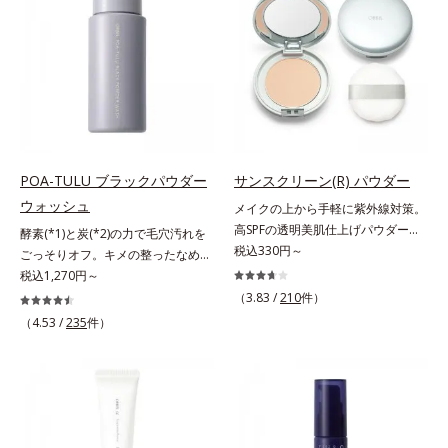
ー(*)を配合。みずみずしく肌になじ
分とコラーゲンが肌をいたわりなが
み、厚塗り感なくピタッと密着しま
らうるおいを与え、バリア機能を維
す。毛穴、シミ、くすみ、凹凸、色
持。ニキビができにくい肌を目指し
ムラなどの大人の肌悩みをポンポン
ます。さらにビタミンC誘導体をは
するだけで簡単にカバーし、まるで
じめとした5種の整肌成分(*2)から
素肌そのものが美しくなったよう
成る「ナノVCショットカプセル」
な、うるツヤ美肌を演出します。*
を配合。カプセルが浸透してから成
ラウロイルリシン配合＝肌なじみを
分を放出する特殊技術によって、高
良くする仕上がり向上粉体
POA-TULU ブラックパウダー
サンスクリーン(R) パウダー
い浸透力(*3)と安定性を実現。毛穴
ウォッシュ
メイクの上から手軽に紫外線対策。
の目立ちをしっかりケア(*4)して、
高SPFの透明美肌仕上げパウダー。
ゆらぎやすいニキビ肌を、みずみず
酵素(*1)と炭(*2)の力で毛穴汚れを
メイクの上から手を汚さずに紫外線
税込330円～
しい清潔な垢抜け肌(*1)へと導きま
ごっそりオフ。キメの整ったなめら
対策ができるUVカットパウダーで
す。たっぷりの保湿成分で低刺激。
か肌へ。酵素(*1)と炭(*2)の力で毛
税込1,270円～
す。“素肌のようななめらかな軽
敏感肌の方にもお使いいただけます
穴汚れをしっかり落とす、パウダー
（3.83 /
210
件）
さ”と“高いUVカット効果”の両立を
(*5)。L＝さっぱりタイプ（ニキビ
タイプの酵素洗顔料です。皮脂やた
（4.53 /
235
件）
叶えました。持ち運びしやすいプレ
のできやすい肌・超脂性肌～普通
んぱく質と汚れが溜まって角栓にな
ストタイプ。外出先でも、メイクの
肌）M＝しっとりタイプ（ニキビの
ると、毛穴に詰まって毛穴の開き＆
上からササッとUVカットとお直し
できやすい肌・普通肌～乾性肌）*1
目立ちの原因に。普段の洗顔(*3)で
が同時にできるお役立ちアイテムで
洗浄による汚れの除去*2 テトラ2-
は落としにくい汚れは、酵素洗顔料
す。毛穴や色ムラをカバーしながら
ヘキシルデカン酸アスコルビル、天
で落としましょう。3種の酵素がた
も、素肌のような透明美肌を叶える
然ビタミンE、イノシット、フィチ
んぱく質や皮脂を溶かして分解。炭