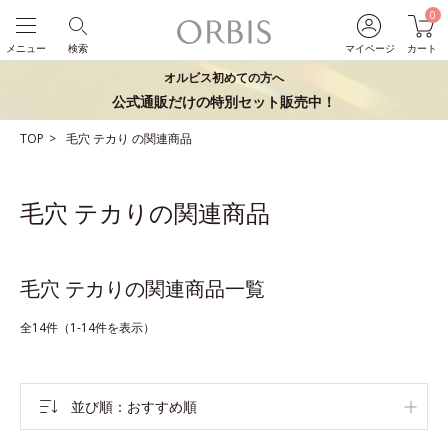
0
メニュー
検索
マイページ
カート
オルビス初めての方へ
公式通販だけの特別セット販売中！
TOP
毛穴
テカり
の関連商品
毛穴 テカりの関連商品
毛穴 テカりの関連商品一覧
全14件（1-14件を表示）
並び順
おすすめ順