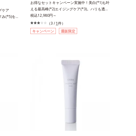
お得なセットキャンペーン実施中！美白(*1)も叶
ね返す水の
ベースによる当社調べ）*2 うるおい不足など
える最高峰(*2)エイジングケア(*3)。ハリも透明
ングケア
月時点、J－
*3 お手入れのファーストステップのこと*4
感(*4)も結果主義。年齢サイン(*5)の因子に着目
税込12,980円～
み(*5)を
ビス内でかつ
細胞間脂質に類似した構造*5 保湿成分
した肌科学エイジングケア(*3)シリーズ。オルビ
)洗顔料。ハ
（3 /
1
件）
ポーラ化成
スユー ドットシリーズは、年齢による肌悩み一
(*8)の因
コシド（保
キャンペーン
通販限定
つ一つを対処するのではなく、肌で起きているこ
3)シリー
リル*5 乾
との根本原因に着目。加齢とともに現れる年齢サ
、年齢によ
＜使用量目
イン(*5)について研究を進めたところ、弾力感の
く、肌で起
 クレンジ
ない状態である「ハリのなさ」や、くすみ(*6)な
とともに現
水 ⇒ 保
どが現れている状態である「透明感のなさ」が現
ところ、弾
れることで大人の肌印象に大きな影響を与えてい
や、くすみ
全体にさっ
ることが分かりました。そこでオルビスユー ド
透明感のな
を描くよう
ットシリーズは美容成分(*7)として「G.D.F.アク
与えている
ちにくいメ
ティベーター(*8)」を配合。そして、従来から配
ユー ドッ
メイクとし
合している美白有効成分「トラネキサム酸」を配
.F.アクテ
クとなじんだ
合しました。さらに、シリーズ共通の美容成分
従来から配
ます。4.そ
(*7)「GLルートブースター(*9)」を配合すること
ネキサム酸」
商品の詳し
で、肌のふっくら感や透明感を叶えます。美白ケ
通の美容成
BEAUTY
アしながら多角的なエイジングケアが叶うシリー
配合すること
ズに。3ステップで上向き(*10)のハリと透明感
す。美白ケ
を。効果的なシナジー設計で、あなたのエイジン
叶うシリー