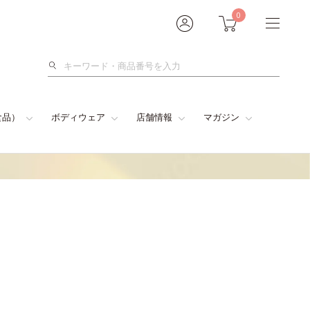
0
検
索
食品）
ボディウェア
店舗情報
マガジン