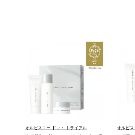
オルビスユー ドット トライアル
オルビス