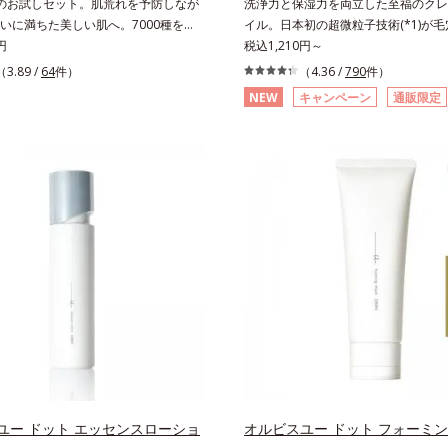
のお試しセット。肌荒れを予防しなが
洗浄力と保湿力を両立した至福のクレ
いに満ちた美しい肌へ。7000種を超
イル。日本初の超微粒子技術(*1)が
ら厳選し、「うるおいの質(*1)」に着
円
な汚れにアプローチ。圧倒的な洗浄力
税込1,210円～
エイジングケア(*2)シリーズオルビス
に着目したクレンジングオイルです。
（3.89 /
64
件）
（4.36 /
790
件）
来のうるおいやバリア機能にアプロー
微粒子技術(*1)で、さっと塗り広げ
NEW
キャンペーン
通販限定
エイジングケアシリーズです。「うる
メイクはもちろん毛穴悩みも取り去り
に着目し、肌荒れを予防しながらうる
持ちのいい素肌へ。スキンケア0番目
た美しい肌へと導きます。ポーラ・オ
ないクレンジング(*2)をご用意しま
ープ独自の肌荒れ防止有効成分とし
化成は独自の先端研究により、ナノバ
パンテノール(*3)」を国内唯一(*4)、
小さい超微粒子(*3)をクレンジング
合。角層のバリア機能にアプローチし
とに成功。毛穴よりはるかに小さい超
防ぎ、肌不調にゆらがない肌を叶えま
イルが肌と汚れの間に入り込み、小さ
、独自研究に基づいたアプローチ成分
肌表面にうるおいベールを形成。これ
ティベーター(*5)」。肌のうるおいを
い流した瞬間に汚れが肌に再付着する
高めて、ハリ感あふれる肌へと導きま
し、細かい毛穴汚れをごっそりするん
いに満ちたゆらがない肌をご体感いた
オイル(*4)が詰まりや黒ずみも溶か
設計された3ステップで、いつも力強
目立ちにくいすべすべ肌に洗い上げま
あり続けるあなたを応援します。*1
のためのくすみ(*5)を晴らすアプロ
おいが満ち、維持されている状態*2
圧巻の洗浄力と保湿力を叶え、毛穴目立
たお手入れのこと*3 デクスパンテ
乾燥によるくすみをケアし、毎日のメ
 2022年5月 Mintel社データベース
くなる晴れやかな肌に導きます。*1 
ユー ドット エッセンスローショ
オルビスユー ドット フォーミ
術調査による当社調べ*5 オトギリ
独自の（Ｃ１２－２０）アルキルグル