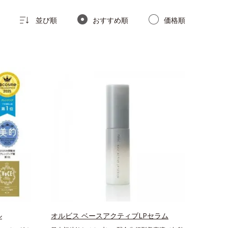
並び順
おすすめ順
価格順
ル
オルビス ベースアクティブLPセラム