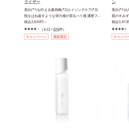
ライザー
ン
ソバカスを防ぐ（ウォッシュ除く）*2 オルビ
ソウエキス
美白(*1)も叶える最高峰(*2)エイジングケア(*3)
美白(*1)
ス内スキンケアシリーズの保湿力*3 年齢に応
に満ちたハ
指をはね返すような弾力感が宿るハリ感 濃密フ
肌のすみず
じたお手入れのこと*4 うるおいによる*5 乾
スト済＝全
ィットクリーム。ハリも透明感(*4)も結果主義。
税込3,630円～
ション。ハ
税込3,41
燥、ハリ・ツヤのなさ*6 乾燥による*7 保湿
うことでは
年齢サイン(*5)の因子に着目した肌科学エイジン
ン(*6)
成分*8 ロニセラカエルレア果汁、ノバラエキ
（4.22 /
676
件）
グケア(*3)シリーズ。オルビスユー ドットシリー
(*3)シ
ス配合＝うるおいを与えハリと透明感に満ちた肌
キャンペーン
通販限定
キャンペ
ズは、年齢による肌悩み一つ一つを対処するので
年齢による
へ導く保湿成分*9 メマツヨイグサ抽出液、ス
はなく、肌で起きていることの根本原因に着目。
く、肌で起
イカズラエキス配合＝角層のすみずみまで水分・
加齢とともに現れる年齢サインについて研究を進
とともに現
油分を保ち、ハリ・ツヤを与える保湿成分*10
めたところ、弾力感のない状態である「ハリのな
ところ、弾
気持ちのことアレルギーテスト済＝全ての方にア
さ」や、くすみ(*6)などが現れている状態である
や、くすみ
レルギーが起こらないということではありませ
「透明感のなさ」が、大人の肌印象に大きな影響
明感のなさ
ん。
を与えていることがわかりました。そこでオルビ
えているこ
スユー ドットシリーズは美容成分(*7)として
ー ドットシ
「G.D.F.アクティベーター(*8)」を配合。そし
アクティベ
て、従来から配合している美白(*1)有効成分「ト
ら配合して
ラネキサム酸」を配合しました。さらに、シリー
酸」を配合
ズ共通の美容成分「GLルートブースター(*9)」を
容成分「G
配合することで、肌のふっくら感や透明感を叶え
ことで、肌
ます。美白ケアしながら多角的なエイジングケア
白ケアしな
が叶うシリーズに。3ステップで上向き(*10)のハ
リーズに。