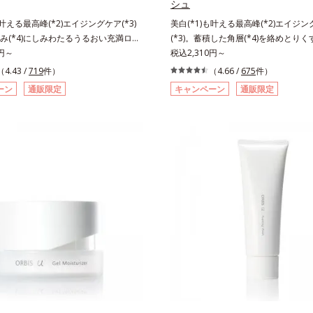
シュ
配合＝肌にうるおいを与え、うるおい
湿）で形成するミセルから、汚れをは
も叶える最高峰(*2)エイジングケア(*3)
美白(*1)も叶える最高峰(*2)エイジ
リツヤ肌へ導く保湿成分アレルギーテ
膜をつくる技術が日本初（2024年12
み(*4)にしみわたるうるおい充満ロー
(*3)。蓄積した角層(*4)を絡めとりくす
ての方にアレルギーが起こらないとい
GLOBALによる自社調べ）*2 オル
リも透明感(*5)も結果主義。年齢サイ
0円～
晴らす高密着マイルドピーリング(*6
税込2,310円～
ありません。
てないオイルクレンジングのこと*3 
の因子に着目した肌科学エイジングケア
リも透明感(*7)も結果主義。年齢サイン
（4.43 /
719
件）
独自の（Ｃ１２－２０）アルキルグル
（4.66 /
675
件）
リーズ。オルビスユー ドットシリーズは、
子に着目した肌科学エイジングケア(*
湿）で形成するミセル*4 炭酸ジカプリ
ーン
通販限定
キャンペーン
通販限定
肌悩み一つ一つを対処するのではな
ズ。オルビスユー ドットシリーズは
燥や汚れによる*6 キメの乱れによる
きていることの根本原因に着目。加齢
る肌悩み一つ一つを対処するのではな
安＞適量＜使用ステップ＞オルビス ザ
れる年齢サインについて研究を進めた
きていることの根本原因に着目。加齢
ング オイル ⇒ 洗顔料 ⇒ 化粧
力感のない状態である「ハリのなさ」
れる年齢サインについて研究を進めた
湿液 ※W洗顔が必要です＜使用方法＞1.適量
(*7)などが現れている状態である「透
力感のない状態である「ハリのなさ」
（2プッシュ程度）をとり、手のひら
」が、大人の肌印象に大きな影響を与
(*5)などが現れている状態である「
と広げます。2.肌の上で軽くらせん
とがわかりました。そこでオルビスユ
さ」が、大人の肌印象に大きな影響を
に、メイクとよくなじませます。※落
リーズは美容成分(*8)として「G.D.F.
ことがわかりました。そこでオルビス
イクを落とす際は、乾いた手にとり、
ーター(*9)」を配合。そして、従来か
トシリーズは美容成分(*9)として「G.D
っかりなじませてください。3.メイ
いる美白(*1)有効成分「トラネキサム
ィベーター(*10)」を配合。そして、
ら、水またはぬるま湯でよく洗い流し
しました。さらに、シリーズ共通の美
合している美白(*1)有効成分「トラ
の後、洗顔料で洗顔してください。各
Lルートブースター(*10)」を配合する
を配合しました。さらに、シリーズ共
い情報は商品ページをご覧ください。・
のふっくら感や透明感を叶えます。美
分「GLルートブースター(*11)」を
夏祭りは、こちら
がら多角的なエイジングケアが叶うシ
で、肌のふっくら感や透明感を叶えま
3ステップで上向き(*11)のハリと透明
アしながら多角的なエイジングケアが