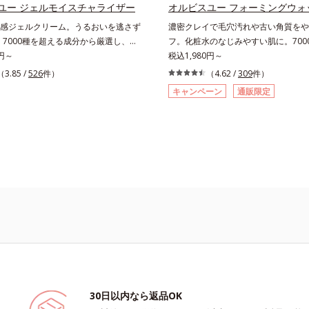
的なシナジー設計で、あなたのエイジ
ズに。3ステップで上向き(*12)のハ
ユー ジェルモイスチャライザー
オルビスユー フォーミングウォ
応援します。*1 メラニンの生成を
を。効果的なシナジー設計で、あなた
感ジェルクリーム。うるおいを逃さず
濃密クレイで毛穴汚れや古い角質をや
・ソバカスを防ぐ（ウォッシュを除
グケアを応援します。*1 メラニン
。7000種を超える成分から厳選し、
フ。化粧水のなじみやすい肌に。700
オルビス内スキンケアシリーズの保湿
え、シミ・ソバカスを防ぐ（ウォッシ
の質(*1)」に着目した初期エイジング
0円～
る成分から厳選し、「うるおいの質(*
税込1,980円～
齢に応じたお手入れのこと*4 角層ま
*2 オルビス内スキンケアシリーズ
)シリーズオルビスユーは肌本来のうるお
した初期エイジングケア(*2)シリー
（3.85 /
526
件）
（4.62 /
309
件）
るおいによる*6 乾燥、ハリ・ツヤの
*3 年齢に応じたお手入れのこと*4
機能にアプローチする初期エイジング
ーは肌本来のうるおいやバリア機能に
乾燥による*8 保湿成分*9 ロニセラ
に肌に蓄積した古い角層*5 乾燥によ
キャンペーン
通販限定
ズです。「うるおいの質」に着目し、
する初期エイジングケアシリーズです
果汁、ノバラエキス配合＝うるおいを
浄による物理的効果*7 うるおいによ
防しながらうるおいに満ちた美しい肌
いの質」に着目し、肌荒れを予防しな
透明感に満ちた肌へ導く保湿成分
燥、ハリ・ツヤのなさ*9 保湿成分*
す。ポーラ・オルビスグループ独自の
いに満ちた美しい肌へと導きます。ポ
マツヨイグサ抽出液、スイカズラエキス
ラカエルレア果汁、ノバラエキス配合
有効成分として、「DF-パンテノール
ビスグループ独自の肌荒れ防止有効成
のすみずみまで水分・油分を保ち、ハ
を与えハリと透明感に満ちた肌へ導く
国内唯一(*4)、高濃度で配合。角層のバ
「DF-パンテノール(*3)」を国内唯一(
与える保湿成分*11 気持ちのこと
*11 メマツヨイグサ抽出液、スイ
アプローチして肌荒れを防ぎ、肌不調
度で配合。角層のバリア機能にアプロ
配合＝角層のすみずみまで水分・油分
い肌を叶えます。そして、独自研究に
荒れを防ぎ、肌不調にゆらがない肌を
リ・ツヤを与える保湿成分*12 気持
プローチ成分「MCアクティベーター
そして、独自研究に基づいたアプロー
。肌のうるおいを引き出し・高めて、ハリ
「MCアクティベーター(*5)」。肌の
肌へと導きます。うるおいに満ちたゆ
引き出し・高めて、ハリ感あふれる肌
をご体感いただくために設計された3
す。うるおいに満ちたゆらがない肌を
、いつも力強く美しくあり続けるあな
だくために設計された3ステップで、
ます。*1 肌にうるおいが満ち、維
く美しくあり続けるあなたを応援し
る状態*2 年齢に応じたお手入れの
肌にうるおいが満ち、維持されてい
30日以内なら返品OK
デクスパンテノールW*4 2022年5月
年齢に応じたお手入れのこと*3 デ