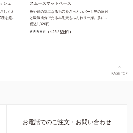
グケアを応援します。*1 メラニンの生成を抑
リと透明感
ッシュ
スムースマットベース
え、シミ・ソバカスを防ぐ（ウォッシュ除く）
のエイジン
さしくオ
鼻や頬の気になる毛穴をさっとカバーし光の反射
*2 オルビス内スキンケアシリーズの保湿力*3 年
の生成を抑
0種を超え
と吸湿成分でたるみ毛穴もふんわり一掃。肌にな
齢に応じたお手入れのこと*4 うるおいによる*5
ュを除く）
1)」に着目
じむクリーム状の部分用化粧下地。小鼻や頬の気
税込1,320円
乾燥、ハリ・ツヤのなさ*6 乾燥による*7 保湿成
の保湿力
ズオルビスユ
になる毛穴にさっと塗るだけで、毛穴が隠せる部
分*8 ロニセラカエルレア果汁、ノバラエキス配
（4.25 /
894
件）
 剥がれず
アプローチ
分用化粧下地。光を操るパウダーの働きで光を強
合＝うるおいを与えハリと透明感に満ちた肌へ導
る*6 洗
。「うるお
力に乱反射させ、毛穴をふんわりぼかします。さ
く保湿成分*9 メマツヨイグサ抽出液、スイカズ
る*8 乾
がらうるお
らに乾燥を感じたら水分を吸湿して補う成分によ
ラエキス配合＝角層のすみずみまで水分・油分を
10 ロニセ
ーラ・オル
り、乾燥によって目立ちやすい頬のたるみ毛穴も
保ち、ハリ・ツヤを与える保湿成分*10 気持ちの
＝うるおい
分として、
ふんわり一掃。するんとハリ感のある肌に整えま
こと各商品の詳しい情報は商品ページをご覧くだ
保湿成分
*4)、高濃
す。絶妙ベージュ色で、黒ずみもカバー。肌をキ
さい。・BEAUTY夏祭りは、こちら
カズラエキス
ーチして肌
ュッとひきしめる植物性ひきしめ成分配合で、テ
を保ち、ハ
叶えます。
カリや化粧くずれも防ぎます。クリームをなじま
ちのこと
チ成分
せると、さらさらの感触のパウダーに変化。まる
うるおいを
でベルベットのようななめらか肌に整えるので、
へと導きま
その後のファンデーションのノリが格段にアップ
ご体感いた
します。
いつも力強
ます。*1
お電話でのご注文・お問い合わせ
る状態*2
クスパンテ