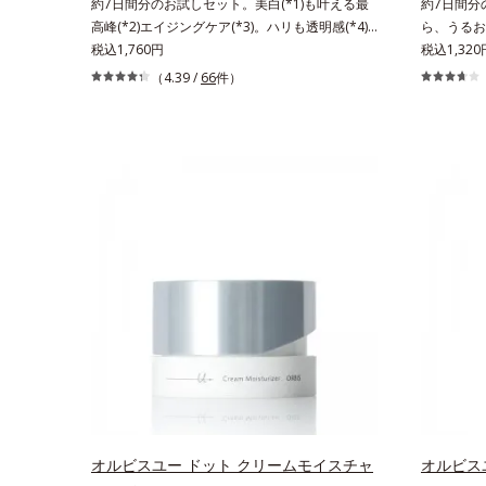
約7日間分のお試しセット。美白(*1)も叶える最
約7日間分
高峰(*2)エイジングケア(*3)。ハリも透明感(*4)
ら、うるお
も結果主義。年齢サイン(*5)の因子に着目した肌
税込1,760円
える成分か
税込1,320
科学エイジングケア(*3)シリーズ。オルビスユー
目した初期
（4.39 /
66
件）
ドットシリーズは、年齢による肌悩み一つ一つを
ユーは肌本
対処するのではなく、肌で起きていることの根本
チする初期
原因に着目。加齢とともに現れる年齢サイン(*5)
おいの質」
について研究を進めたところ、弾力感のない状態
おいに満ち
である「ハリのなさ」や、くすみ(*6)などが現れ
ルビスグル
ている状態である「透明感のなさ」が現れること
て、「DF-
で大人の肌印象に大きな影響を与えていることが
高濃度で配
分かりました。そこでオルビスユー ドットシリ
て肌荒れを
ーズは美容成分(*7)として「G.D.F.アクティベー
す。そして
ター(*8)」を配合。そして、従来から配合してい
「MCアク
る美白有効成分「トラネキサム酸」を配合しまし
引き出し・
た。さらに、シリーズ共通の美容成分(*7)「GLル
す。うるお
ートブースター(*9)」を配合することで、肌のふ
だくために
っくら感や透明感を叶えます。美白ケアしながら
く美しく
多角的なエイジングケアが叶うシリーズに。3ス
肌にうる
テップで上向き(*10)のハリと透明感を。効果的
年齢に応じ
なシナジー設計で、あなたのエイジングケアを応
ノールW*4
オルビスユー ドット クリームモイスチャ
オルビス
援します。*1 メラニンの生成を抑え、シミ・
及び先行技