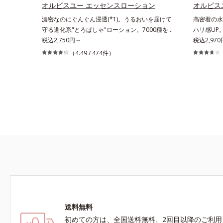
リと透明感を。効果的なシナジー設計で、あなた
感を。効果
オルビスユー エッセンスローション
オルビス
のエイジングケアを応援します。*1 メラニン
ングケアを
濃密なのにぐんぐん浸透(*1)。うるおいを届けて
高密着の水
の生成を抑え、シミ・ソバカスを防ぐ（ウォッシ
抑え、シミ
守る進化系"とろぱしゃ"ローション。7000種を
ハリ感UP
ュを除く）*2 オルビス内スキンケアシリーズ
く）*2 
超える成分から厳選し、「うるおいの質(*1)」に
税込2,750円～
「うるおい
税込2,97
の保湿力*3 年齢に応じたお手入れのこと*4
力*3 年
着目した初期エイジングケア(*2)シリーズオルビ
ケア(*2
（4.49 /
474
件）
うるおいによる*5 乾燥、ハリ・ツヤのなさ
で*5 う
スユーは肌本来のうるおいやバリア機能にアプロ
いやバリア
*6 乾燥による*7 保湿成分*8 ロニセラカエ
なさ*7 
ーチする初期エイジングケアシリーズです。「う
ケアシリー
ルレア果汁、ノバラエキス配合＝うるおいを与え
カエルレア
るおいの質」に着目し、肌荒れを予防しながらう
肌荒れを予
ハリと透明感に満ちた肌へ導く保湿成分*9 メ
与えハリと
るおいに満ちた美しい肌へと導きます。ポーラ・
へと導きま
マツヨイグサ抽出液、スイカズラエキス配合＝角
*10 メ
オルビスグループ独自の肌荒れ防止有効成分とし
肌荒れ防止
層のすみずみまで水分・油分を保ち、ハリ・ツヤ
配合＝角層
て、「DF-パンテノール(*3)」を国内唯一(*4)、
(*3)」を
を与える保湿成分*10 気持ちのこと
リ・ツヤを
高濃度で配合。角層のバリア機能にアプローチし
リア機能に
て肌荒れを防ぎ、肌不調にゆらがない肌を叶えま
にゆらがな
す。そして、独自研究に基づいたアプローチ成分
基づいたア
「MCアクティベーター(*5)」。肌のうるおいを
(*5)」
引き出し・高めて、ハリ感あふれる肌へと導きま
感あふれる
す。うるおいに満ちたゆらがない肌をご体感いた
らがない肌
だくために設計された3ステップで、いつも力強
ステップで
く美しくあり続けるあなたを応援します。*1
たを応援し
送料無料
肌にうるおいが満ち、維持されている状態*2
持されてい
年齢に応じたお手入れのこと*3 デクスパンテ
こと*3 
初めての方は、全国送料無料、2回目以降のご利用