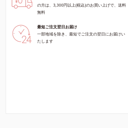
ノールW*4 2022年5月 Mintel社データベース
Minte
の方は、3,300円以上(税込)のお買い上げで、送料
及び先行技術調査による当社調べ*5 オトギリ
社調べ*5
無料
ソウエキス配合＝肌にうるおいを与え、うるおい
おいを与え
に満ちたハリツヤ肌へ導く保湿成分
保湿成分
最短ご注文翌日お届け
一部地域を除き、最短でご注文の翌日にお届けい
たします