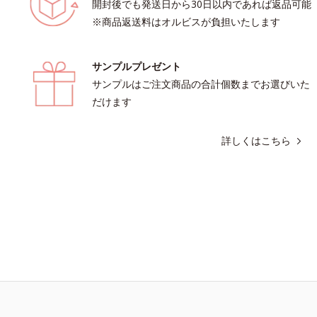
開封後でも発送日から30日以内であれば返品可能
l社データベース及び先行技術調査による当
ノールW*4 2022年5月 Mintel社
※商品返送料はオルビスが負担いたします
 オトギリソウエキス配合＝肌にうる
及び先行技術調査による当社調べ*5
、うるおいに満ちたハリツヤ肌へ導く
ソウエキス配合＝肌にうるおいを与え
に満ちたハリツヤ肌へ導く保湿成分各
サンプルプレゼント
い情報は商品ページをご覧ください。・
夏祭りは、こちら
サンプルはご注文商品の合計個数までお選びいた
だけます
詳しくはこちら