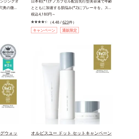
ンジングオ
日本初(*1)ナノカプセル配合先行型美容液で年齢
毛穴奥の微細
とともに加速する肌悩み(*2)にブレーキを。スキ
と毛穴悩み
ンケアの打ち止め感に。年齢とともに加速する肌
税込4,180円～
日本初・超
悩み(*2)にブレーキをかけ、化粧水前の土台(*3)
（4.48 /
623
件）
るだけで濃い
づくりで、うるおいに満ち満ちた内側から弾むよ
キャンペーン
通販限定
、一瞬で気
うなハリ肌へ。化粧水は二度塗りしないと不
に、かつて
安…。いろいろケアしているのに、あと一歩肌悩
した。ポーラ
みが晴れない…。そんな大人の肌悩みにアプロー
ブルよりも
チする先行型美容液です。日本初(*1)、毛穴約
に搭載するこ
1/1000ナノサイズの極小カプセルの表面は肌に
微粒子とオ
なじみやすい構造(*4)。内包した美容成分(*5)の
くばらけて
浸透をサポートし、角層すみずみをうるおいで満
により、洗
たします。さらに“うるおいの通り道”を作って化
ことを防止
粧水のなじみ感をUP。化粧水前に使うことで、
！角栓溶解
普段の化粧水の手ごたえをより実感できる、しっ
して、毛穴の
とり整った肌状態へ。化粧水前に2プッシュ使う
す。大人肌
だけで、うるおいのすき間にぐんぐん入り込み、
ーチによって
うるおいで満ち満ちたハリのある美肌へと整えま
ち(*6)や
す。*1 クチナシ果実エキス、ハトムギ種子エ
イクが楽し
キス、ユズ果実エキス、水添レシチン、フィトス
ポーラ化成
テロールズ、（Ｃ１２－２０）アルキルグルコシ
ングウォッ
オルビスユー ドット セットキャンペーン
コシド（保
ドの組み合わせが初（2023年4月 Mintel社データ