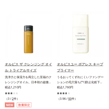
オルビス ザ クレンジング オイ
オルビスユー ポアレス キープ
ル トライアルサイズ
プライマー
洗浄力と保湿力を両立した至福のク
うるおってくずれにくいファンデー
レンジングオイル。日本初の超微粒
ションの毛穴落ち(*1)防止化粧下
子技術(*1)が毛穴奥の微細な汚れに
税込1,210円
地。ファンデーションの毛穴落ち
税込1,760円
アプローチ。圧倒的な洗浄力と毛穴
(*1)防止化粧下地です。毛穴
悩みに着目したクレンジングオイル
1/10000サイズのマイクロカバー成
（3 /
2
件）
（3.96 /
93
件）
のトライアルサイズです。日本初・
分(*2)が毛穴をカバー。毛穴をフラ
NEW
数量限定
超微粒子技術(*1)で、さっと塗り広
ットに整えてつるんとなめらかに。