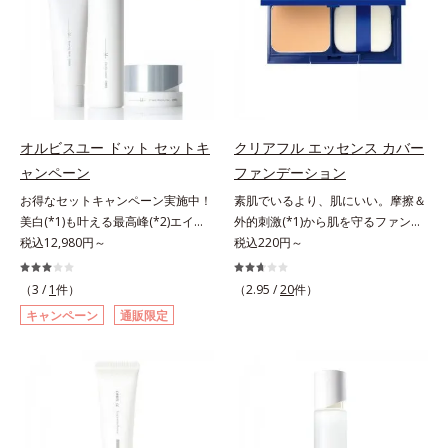
くる技術が日本初（2024年12月時
除く）*2 オルビス内スキンケアシ
ころ、弾力感のない状態である「ハ
齢サインについて研究を進めたとこ
点、J－GLOBALによる自社調べ）
リーズの保湿力*3 年齢に応じたお
リのなさ」や、くすみ(*7)などが現
ろ、弾力感のない状態である「ハリ
*2 オルビス内でかつてないオイル
手入れのこと*4 うるおいによる
れている状態である「透明感のな
のなさ」や、くすみ(*5)などが現れ
クレンジングのこと*3 ポーラ化成
*5 乾燥、ハリ・ツヤのなさ*6
さ」が、大人の肌印象に大きな影響
ている状態である「透明感のなさ」
独自の（Ｃ１２－２０）アルキルグ
乾燥による*7 保湿成分*8 ロニ
を与えていることがわかりました。
が、大人の肌印象に大きな影響を与
ルコシド（保湿）で形成するミセル
セラカエルレア果汁、ノバラエキス
そこでオルビスユー ドットシリー
えていることがわかりました。そこ
*4 炭酸ジカプリリル*5 乾燥や汚れ
配合＝うるおいを与えハリと透明感
ズは美容成分(*8)として「G.D.F.ア
でオルビスユー ドットシリーズは
オルビスユー ドット セットキ
クリアフル エッセンス カバー
による*6 キメの乱れによる＜使用
に満ちた肌へ導く保湿成分*9 メマ
クティベーター(*9)」を配合。そし
美容成分(*9)として「G.D.F.アクテ
ャンペーン
ファンデーション
量目安＞適量＜使用ステップ＞オル
ツヨイグサ抽出液、スイカズラエキ
て、従来から配合している美白(*1)
ィベーター(*10)」を配合。そし
ビス ザ クレンジング オイル ⇒
ス配合＝角層のすみずみまで水分・
お得なセットキャンペーン実施中！
素肌でいるより、肌にいい。摩擦＆
有効成分「トラネキサム酸」を配合
て、従来から配合している美白(*1)
洗顔料 ⇒ 化粧水 ⇒ 保湿液
油分を保ち、ハリ・ツヤを与える保
美白(*1)も叶える最高峰(*2)エイジ
外的刺激(*1)から肌を守るファンデ
しました。さらに、シリーズ共通の
有効成分「トラネキサム酸」を配合
※W洗顔が必要です＜使用方法＞1.
湿成分*10 気持ちのこと
ングケア(*3)。ハリも透明感(*4)も
税込12,980円～
ーション。肌荒れやニキビがある
税込220円～
美容成分「GLルートブースター
しました。さらに、シリーズ共通の
適量（2プッシュ程度）をとり、手
結果主義。年齢サイン(*5)の因子に
と、ファンデーションを塗っていい
(*10)」を配合することで、肌のふ
美容成分「GLルートブースター
のひら全体にさっと広げます。2.肌
着目した肌科学エイジングケア(*3)
か悩むもの。とはいえ、素肌のまま
っくら感や透明感を叶えます。美白
(*11)」を配合することで、肌のふ
（3 /
1
件）
（2.95 /
20
件）
の上で軽くらせんを描くように、メ
シリーズ。オルビスユー ドットシ
では紫外線など外的刺激(*1)をダイ
ケアしながら多角的なエイジングケ
っくら感や透明感を叶えます。美白
キャンペーン
通販限定
イクとよくなじませます。※落ちに
リーズは、年齢による肌悩み一つ一
レクトに受けやすい状態です。肌荒
アが叶うシリーズに。3ステップで
ケアしながら多角的なエイジングケ
くいメイクを落とす際は、乾いた手
つを対処するのではなく、肌で起き
れしやすい、ニキビができやすい人
上向き(*11)のハリと透明感を。効
アが叶うシリーズに。3ステップで
にとり、メイクとしっかりなじませ
ていることの根本原因に着目。加齢
こそ、肌負担が少ない低刺激設計の
果的なシナジー設計で、あなたのエ
上向き(*12)のハリと透明感を。効
てください。3.メイクとなじんだ
とともに現れる年齢サイン(*5)につ
ファンデーションで守るのがベス
イジングケアを応援します。*1 メ
果的なシナジー設計で、あなたのエ
ら、水またはぬるま湯でよく洗い流
いて研究を進めたところ、弾力感の
ト。「クリアフル エッセンス カバ
ラニンの生成を抑え、シミ・ソバカ
イジングケアを応援します。*1 メ
します。4.その後、洗顔料で洗顔し
ない状態である「ハリのなさ」や、
ー ファンデーション」は紫外線吸
スを防ぐ（ウォッシュを除く）*2
ラニンの生成を抑え、シミ・ソバカ