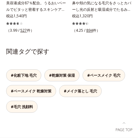
美容液成分87％配合。うるおいベー
鼻や頬の気になる毛穴をさっとカバ
ング成分(*2)」、うるおいが逃げ出
を配合。夕方までベタつき＆乾燥知
ルでピタッと密着するスキンケア発
ーし光の反射と吸湿成分でたるみ毛
しにくいネットを形成して肌を守る
らずの、清潔感のある肌が続きま
想のメイク下地。化粧ノリ＆もち
税込1,540円
穴もふんわり一掃。肌になじむクリ
税込1,320円
「セラミドネットワーク成分
す。さらにSPF20・PA++の紫外線カ
UP！ファンデーションの仕上がり
ーム状の部分用化粧下地。小鼻や頬
(*3)」、植物由来の保湿成分「ブレ
ット効果で、日常シーンの紫外線を
を格上げする、スキンケア発想の化
の気になる毛穴にさっと塗るだけ
ンドハーブ成分(*4)」を配合。汚れ
カット。洗顔料で簡単に落とすこと
（3.99 /
527
件）
（4.25 /
894
件）
粧下地です。うるおいベールがファ
で、毛穴が隠せる部分用化粧下地。
だけを落としながら日中ダメージ
ができ、スキンケアの延長で使いや
ンデーションの粉体をぴたっと“均
光を操るパウダーの働きで光を強力
(*5)をケアして、うるおいに満ちた
すい、みずみずしいクリームタイプ
一に密着”させることで、仕上がり
に乱反射させ、毛穴をふんわりぼか
やわらか肌へ整えます。1日の終わ
です。【ご使用方法】スキンケアの
関連タグで探す
の美しさと化粧もちが格段にUP。
します。さらに乾燥を感じたら水分
りのメイクオフが楽しみになる使い
後、適量（パール1～2粒大程度）を
さらにヒアルロン酸、ローヤルゼリ
を吸湿して補う成分により、乾燥に
ごこちで、ありふれた毎日のお手入
とり、顔全体に少量ずつムラなくの
ーエキスなどの保湿成分を含む美容
よって目立ちやすい頬のたるみ毛穴
れが、肌も心も喜ぶひとときに変わ
ばします。
液成分を87％配合。大気汚染物質バ
もふんわり一掃。するんとハリ感の
ります。*1 こわばった肌にうるお
#化粧下地 毛穴
#乾燥対策 保湿
#ベースメイク 毛穴
リア成分(*)もプラスして、乾燥やダ
ある肌に整えます。絶妙ベージュ色
いを与え、やわらかくすること。そ
メージから肌を守ります。くすみが
で、黒ずみもカバー。肌をキュッと
のここちよさを感じること*2 シク
#ベースメイク 乾燥対策
#メイク落とし 毛穴
ちな大人の肌を、血色感のある肌に
ひきしめる植物性ひきしめ成分配合
ロペンタシロキサン、ジフェニルシ
補整する、ピンクベージュカラーで
で、テカリや化粧くずれも防ぎま
ロキシフェニルトリメチコン*3
す。※オルビスのすべてのファンデ
す。クリームをなじませると、さら
#毛穴 洗顔料
（メタクリル酸グリセリルアミドエ
ーションの下地としてご使用いただ
さらの感触のパウダーに変化。まる
チル/メタクリル酸ステアリル）コ
けます。* ホウケイ酸(Ca、Na)、酸
でベルベットのようななめらか肌に
ポリマー*4 ローマカミツレ花エキ
化銀
整えるので、その後のファンデーシ
ス、ローズマリー葉エキス、ラベン
ョンのノリが格段にアップします。
ダー花水*5 メイク汚れ・乾燥