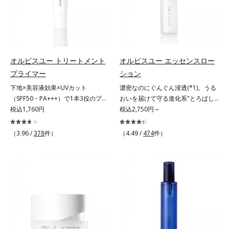
てください。各商品の詳しい情報は
くすみ(*6)などが現れている状態で
収剤不使用のうえ、敏感肌対象パッ
オルビス内スキンケアシリーズの保
スを防ぐ（ウォッシュを除く）*2
商品ページをご覧ください。・
ある「透明感のなさ」が現れること
チテスト済(*2)、ノンコメドジェニ
湿力*3 年齢に応じたお手入れのこ
オルビス内スキンケアシリーズの保
BEAUTY夏祭りは、こちら
で大人の肌印象に大きな影響を与え
ックテスト済(*3)で、とことん肌の
と*4 角層まで*5 うるおいによ
湿力*3 年齢に応じたお手入れのこ
ていることが分かりました。そこで
ことを考えた設計。さらに美容成分
る*6 乾燥、ハリ・ツヤのなさ
と*4 剥がれずに肌に蓄積した古い
オルビスユー ドットシリーズは美
に包まれた水分保持力の高い粉体や
*7 乾燥による*8 保湿成分*9
角層*5 乾燥による*6 洗浄によ
容成分(*7)として「G.D.F.アクティ
和漢植物由来成分をはじめとした、
ロニセラカエルレア果汁、ノバラエ
る物理的効果*7 うるおいによる
オルビスユー トリートメント
オルビスユー エッセンスロー
ベーター(*8)」を配合。そして、従
肌をいたわる保湿成分をたっぷり配
キス配合＝うるおいを与えハリと透
*8 乾燥、ハリ・ツヤのなさ*9
プライマー
ション
来から配合している美白有効成分
合しました。肌にやさしいだけでな
明感に満ちた肌へ導く保湿成分
保湿成分*10 ロニセラカエルレア
下地×美容液効果×UVカット
濃密なのにぐんぐん浸透(*1)。うる
「トラネキサム酸」を配合しまし
く、毛穴や凸凹、赤みをカバーし
*10 メマツヨイグサ抽出液、スイ
果汁、ノバラエキス配合＝うるおい
（SPF50・PA+++）で1本3役のプラ
おいを届けて守る進化系"とろぱし
た。さらに、シリーズ共通の美容成
て、自然な陶器肌を叶えます。*1
カズラエキス配合＝角層のすみずみ
を与えハリと透明感に満ちた肌へ導
イマー。凹凸をつるんとなめらかに
税込1,760円
ゃ"ローション。7000種を超える成
税込2,750円～
分(*7)「GLルートブースター(*9)」
乾燥など*2 すべての人に皮膚刺激
まで水分・油分を保ち、ハリ・ツヤ
く保湿成分*11 メマツヨイグサ抽
(*1)整え、化粧ノリUPの高機能化粧
分から厳選し、「うるおいの質
を配合することで、肌のふっくら感
がおきないというわけではありませ
を与える保湿成分*11 気持ちのこ
出液、スイカズラエキス配合＝角層
下地。“塗るたび高まる、素肌の美
(*1)」に着目した初期エイジングケ
や透明感を叶えます。美白ケアしな
ん*3 すべての人にコメド（ニキビ
と
のすみずみまで水分・油分を保ち、
（3.96 /
378
件）
（4.49 /
474
件）
しさ” 肌本来の美しさを引き出す
ア(*2)シリーズオルビスユーは肌本
がら多角的なエイジングケアが叶う
のもと）ができないというわけでは
ハリ・ツヤを与える保湿成分*12
『オルビスユー』発想で、乾燥によ
来のうるおいやバリア機能にアプロ
シリーズに。3ステップで上向き
ありません。
気持ちのこと
る小ジワをカバーしてハリ肌に整え
ーチする初期エイジングケアシリー
(*10)のハリと透明感を。効果的な
る高機能化粧下地毛穴や小ジワの凹
ズです。「うるおいの質」に着目
シナジー設計で、あなたのエイジン
凸をつるんとなめらかに(*1)。スキ
し、肌荒れを予防しながらうるおい
グケアを応援します。*1 メラニン
ンケア発想の化粧下地です。保湿成
に満ちた美しい肌へと導きます。ポ
の生成を抑え、シミ・ソバカスを防
分が肌全層(*2)に働きかけて、肌の
ーラ・オルビスグループ独自の肌荒
ぐ（ウォッシュ除く）*2 オルビス
うるおいをグンとアップ＆リッチな
れ防止有効成分として、「DF-パン
内スキンケアシリーズの保湿力*3
クリームのようにぴたっと密着。乾
テノール(*3)」を国内唯一(*4)、高
年齢に応じたお手入れのこと*4 う