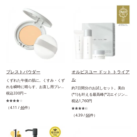
げるだけで濃いメイクはもちろん毛
ファンデが毛穴に落ちる隙をつくら
穴悩みも取り去り、一瞬で気持ちの
ず、メイクのりがUPします。水分
いい素肌へ。スキンケア0番目に、
と皮脂のバランスを整え、乾燥＆ベ
かつてないクレンジング(*2)をご用
タつきレスに。さらに毛穴周りの肌
意しました。ポーラ化成は独自の先
にうるおいを与え、キュッと引き締
端研究により、ナノバブルよりも小
め＆ハリ感をUPさせます。また皮
さい超微粒子(*3)をクレンジングに
脂を感知するとギュッと固まる膜を
搭載することに成功。毛穴よりはる
採用。ファンデーションのくずれや
かに小さい超微粒子とオイルが肌と
毛穴落ちを防ぎ、キレイが長持ちし
汚れの間に入り込み、小さくばらけ
ます。軽やかにのびるリキッドが肌
て肌表面にうるおいベールを形成。
にほわっとべールをかけて、肌キメ
プレストパウダー
オルビスユー ドット トライア
これにより、洗い流した瞬間に汚れ
がふっくら整うかのよう(*3)。つっ
ル
くずれた午後の肌に。くすみ・くず
が肌に再付着することを防止し、細
ぱらないここちよい密着感で、さま
れを瞬時に晴らす、お直し用プレス
約7日間分のお試しセット。美白
かい毛穴汚れをごっそりするん！角
ざまなタイプのファンデと併用でき
トパウダー。くすみ・くずれを瞬時
税込330円～
(*1)も叶える最高峰(*2)エイジング
栓溶解オイル(*4)が詰まりや黒ずみ
ます。毛穴が気になる箇所への部分
に晴らす、お直し用のプレストパウ
ケア(*3)。ハリも透明感(*4)も結果
税込1,760円
も溶かして、毛穴の目立ちにくいす
使いもOK。*1 ファンデーションが
ダーです。朝のメイクから時間が経
主義。年齢サイン(*5)の因子に着目
べすべ肌に洗い上げます。大人肌の
（4.11 /
46
件）
くずれて毛穴に落ちること*2 酸化
った肌は、どんよりくすんだ肌曇り
した肌科学エイジングケア(*3)シリ
ためのくすみ(*5)を晴らすアプロー
チタン配合＝カバー力向上成分*3
（4.39 /
66
件）
状態。そんな朝と午後の肌状態の違
ーズ。オルビスユー ドットシリー
チによって圧巻の洗浄力と保湿力を
メイク効果による
いに着目しました。乾燥や皮脂分泌
ズは、年齢による肌悩み一つ一つを
叶え、毛穴目立ち(*6)や乾燥による
でくずれて毛穴に落ちたファンデー
対処するのではなく、肌で起きてい
くすみをケアし、毎日のメイクが楽