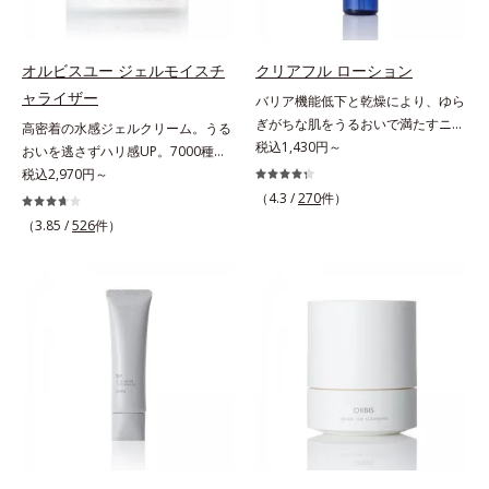
燥による小ジワを目立たなく(*1)
濃度で配合。角層のバリア機能にア
るおいによる*5 乾燥、ハリ・ツヤ
し、つるんとしたハリ肌に仕上げま
プローチして肌荒れを防ぎ、肌不調
のなさ*6 乾燥による*7 保湿成分*8
す。むやみに隠すのではなくふわり
にゆらがない肌を叶えます。そし
ロニセラカエルレア果汁、ノバラエ
オルビスユー ジェルモイスチ
クリアフル ローション
と光を拡散させ、メイク×スキンケ
て、独自研究に基づいたアプローチ
キス配合＝うるおいを与えハリと透
ャライザー
バリア機能低下と乾燥により、ゆら
アのW効果で軽やかな美肌を印象づ
成分「MCアクティベーター
明感に満ちた肌へ導く保湿成分*9
ぎがちな肌をうるおいで満たすニキ
高密着の水感ジェルクリーム。うる
けます。紫外線吸収剤フリーなのに
(*5)」。肌のうるおいを引き出し・
メマツヨイグサ抽出液、スイカズラ
ビ対策化粧水。「ニキビをくり返し
税込1,430円～
おいを逃さずハリ感UP。7000種を
高SPF値、さらにスキンプロテクト
高めて、ハリ感あふれる肌へと導き
エキス配合＝角層のすみずみまで水
てしまう」「毛穴目立ちが気にな
超える成分から厳選し、「うるおい
税込2,970円～
複合成分(*3)が、ブルーライト、紫
ます。うるおいに満ちたゆらがない
分・油分を保ち、ハリ・ツヤを与え
る」「マスク生活であごや口まわり
の質(*1)」に着目した初期エイジン
（4.3 /
270
件）
外線、大気中の微粒子汚れなどの外
肌をご体感いただくために設計され
る保湿成分*10 気持ちのこと各商品
のニキビが気になる」というお悩み
グケア(*2)シリーズオルビスユーは
的ダメージから肌表面をガードしま
（3.85 /
526
件）
た3ステップで、いつも力強く美し
の詳しい情報は商品ページをご覧く
に。くり返しニキビの根本原因「肌
肌本来のうるおいやバリア機能にア
す。【カバー効果】保湿性凹凸カバ
くあり続けるあなたを応援します。
ださい。・BEAUTY夏祭りは、こち
のバリア機能の低下」と、肌悩み
プローチする初期エイジングケアシ
ー複合成分(*4)肌悩みが気になる時
*1 肌にうるおいが満ち、維持され
ら
「毛穴の目立ち」の両方にWでアプ
リーズです。「うるおいの質」に着
でも、ただ隠すだけでなく、乾きや
ている状態*2 年齢に応じたお手入
ローチする、薬用ニキビ対策スキン
目し、肌荒れを予防しながらうるお
すい肌にうるおいを届けながら、光
れのこと*3 デクスパンテノール
ケアシリーズです。5種の和漢植物
いに満ちた美しい肌へと導きます。
拡散効果で乾燥小ジワや毛穴もカバ
W*4 2022年5月 Mintel社データベ
由来成分とコラーゲンが肌をいたわ
ポーラ・オルビスグループ独自の肌
ーします。【ラスティング効果】皮
ース及び先行技術調査による当社調
りながらうるおいを与え、バリア機
荒れ防止有効成分として、「DF-パ
脂選択テカリ防止成分(*5)テカリの
べ*5 オトギリソウエキス配合＝肌
能を維持。ニキビができにくい肌を
ンテノール(*3)」を国内唯一(*4)、
主成分を選択的に吸収し、うるおい
にうるおいを与え、うるおいに満ち
目指します。さらにビタミンC誘導
高濃度で配合。角層のバリア機能に
はしっかり残すことでカバー力を保
たハリツヤ肌へ導く保湿成分
体をはじめとした5種の整肌成分
アプローチして肌荒れを防ぎ、肌不
ちます。*1 メイク効果による*2 角
(*1)から成る「ナノVCショットカプ
調にゆらがない肌を叶えます。そし
層の範囲内*3 スキンプロテクト※