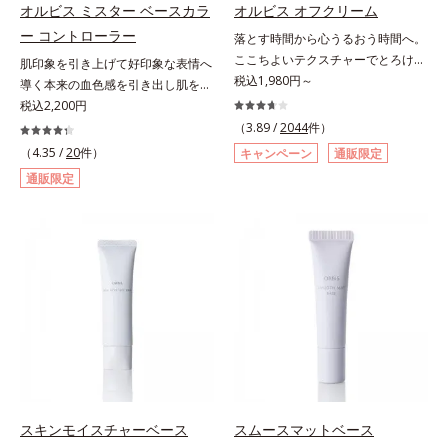
セル」を配合。カプセルが浸透して
て、独自研究に基づいたアプローチ
オルビス ミスター ベースカラ
オルビス オフクリーム
複合成分配合＝肌を保護し、乾燥を
から成分を放出する特殊技術によっ
成分「MCアクティベーター
防ぐ複合成分 ※ ビルベリー葉エ
ー コントローラー
落とす時間から心うるおう時間へ。
て、高い浸透力(*2)と安定性を実
(*5)」。肌のうるおいを引き出し・
キス、タベブイアインペチギノサ樹
ここちよいテクスチャーでとろける
肌印象を引き上げて好印象な表情へ
現。毛穴の目立ちをしっかりケア
高めて、ハリ感あふれる肌へと導き
皮エキス*4 グリセリルグルコシド
クレンジング。“落とすだけ”の時間
税込1,980円～
導く本来の血色感を引き出し肌を均
(*3)して、ゆらぎやすいニキビ肌
ます。うるおいに満ちたゆらがない
（保湿成分）、（ジメチコン／ビニ
から、かけがえのないリラックスタ
一に整えるベースカラー。スキンケ
税込2,200円
を、みずみずしい清潔な垢抜け肌
肌をご体感いただくために設計され
ルジメチコン）クロスポリマー、ジ
イムへ―。忙しい日々を送る現代女
ア感覚で絶好調な肌へ整えるベース
(*4)へと導きます。たっぷりの保湿
（3.89 /
2044
件）
た3ステップで、いつも力強く美し
メチコン（カバー成分）*5 アクリ
性にとって、クレンジングは“落と
コントロールカラーです。肌トラブ
成分で低刺激。敏感肌の方にもお使
くあり続けるあなたを応援します。
（4.35 /
20
件）
キャンペーン
通販限定
レーツコポリマー
すだけ”の作業になりがち。オルビ
ルを“覆い隠す”のではなく、“光で整
いいただけます(*5)。*1 テトラ2-ヘ
*1 肌にうるおいが満ち、維持され
通販限定
スが思い描いたのは、オフモードに
える”オレンジフィルター理論に着
キシルデカン酸アスコルビル、天然
ている状態*2 年齢に応じたお手入
切り替える大切なステップとなるク
目。疲れた印象を与える青クマや青
ビタミンE、イノシット、フィチン
れのこと*3 デクスパンテノール
レンジング。人が本能的にここちよ
ヒゲ、毛穴の影などの「青」を引い
酸、ユズセラミド、スフィンゴ糖脂
W*4 2022年5月 Mintel社データベ
さを感じる“秒速5cm”の動きに着目
て、血色のよいイキイキとした印象
質*2 角層内*3 うるおいによりキメ
ース及び先行技術調査による当社調
し、顔全体にやさしく円を描くよう
の「赤」を肌にプラス。毛穴のデコ
を整えて毛穴を目立たなくする*4
べ*5 オトギリソウエキス配合＝肌
になじませると、自然とその動きに
ボコやザラつき、肌色のムラを光で
洗浄による汚れの除去*5 すべての
にうるおいを与え、うるおいに満ち
導くこだわりのテクスチャーを採用
整え、肌本来の魅力を引き出し、印
方に皮膚刺激がおきないというわけ
たハリツヤ肌へ導く保湿成分
しました。厚みとコクのあるリッチ
象をランクアップさせます。日本人
ではありません※敏感肌対象パッチ
なテクスチャーがとろけるように肌
男性の肌色に合わせた色設計で、ど
テスト済（すべての人に皮膚刺激が
をつつみこみ、安らぎのリラックス
んな肌色でも自然な仕上がりを叶え
おきないというわけではありませ
タイムをもたらします。さらにうる
ます。ベタつくのに乾燥する男性の
ん）※弱酸性
おいを守りながらメイク汚れだけを
肌に、うるおいを与えつつ皮脂分泌
スキンモイスチャーベース
スムースマットベース
見極めて落とす「セレクトクレンジ
をコントロールするスキンケア成分