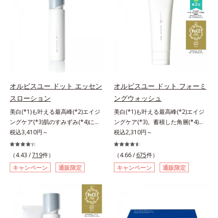
援します。*1 メラニンの生成を抑
とり、メイクとしっかりなじませて
ーラ化成は独自の先端研究により、
進めたところ、弾力感のない状態で
え、シミ・ソバカスを防ぐ（ウォッ
ください。3.メイクとなじんだら、
ナノバブルよりも小さい超微粒子
ある「ハリのなさ」や、くすみ(*6)
シュ除く）*2 オルビス内スキンケ
水またはぬるま湯でよく洗い流しま
(*3)をクレンジングに搭載すること
などが現れている状態である「透明
アシリーズの保湿力*3 年齢に応じ
す。4.その後、洗顔料で洗顔してく
に成功。毛穴よりはるかに小さい超
感のなさ」が、大人の肌印象に大き
たお手入れのこと*4 うるおいによ
ださい。
微粒子とオイルが肌と汚れの間に入
な影響を与えていることがわかりま
る*5 乾燥、ハリ・ツヤのなさ
り込み、小さくばらけて肌表面にう
した。そこでオルビスユー ドット
*6 乾燥による*7 保湿成分*8
るおいベールを形成。これにより、
シリーズは美容成分(*7)として
ロニセラカエルレア果汁、ノバラエ
洗い流した瞬間に汚れが肌に再付着
「G.D.F.アクティベーター(*8)」を
キス配合＝うるおいを与えハリと透
オルビスユー ドット エッセン
オルビスユー ドット フォーミ
することを防止し、細かい毛穴汚れ
配合。そして、従来から配合してい
明感に満ちた肌へ導く保湿成分*9
スローション
ングウォッシュ
をごっそりするん！角栓溶解オイル
る美白(*1)有効成分「トラネキサム
メマツヨイグサ抽出液、スイカズラ
(*4)が詰まりや黒ずみも溶かして、
酸」を配合しました。さらに、シリ
美白(*1)も叶える最高峰(*2)エイジ
美白(*1)も叶える最高峰(*2)エイジ
エキス配合＝角層のすみずみまで水
毛穴の目立ちにくいすべすべ肌に洗
ーズ共通の美容成分「GLルートブ
ングケア(*3)肌のすみずみ(*4)にし
ングケア(*3)。蓄積した角層(*4)を
分・油分を保ち、ハリ・ツヤを与え
い上げます。大人肌のためのくすみ
ースター(*9)」を配合することで、
みわたるうるおい充満ローション。
税込3,410円～
絡めとりくすみ(*5)を晴らす高密着
税込2,310円～
る保湿成分*10 気持ちのことアレ
(*5)を晴らすアプローチによって圧
肌のふっくら感や透明感を叶えま
ハリも透明感(*5)も結果主義。年齢
マイルドピーリング(*6)洗顔料。ハ
ルギーテスト済＝全ての方にアレル
巻の洗浄力と保湿力を叶え、毛穴目
す。美白ケアしながら多角的なエイ
サイン(*6)の因子に着目した肌科学
リも透明感(*7)も結果主義。年齢サ
ギーが起こらないということではあ
（4.43 /
719
件）
（4.66 /
675
件）
立ち(*6)や乾燥によるくすみをケア
ジングケアが叶うシリーズに。3ス
エイジングケア(*3)シリーズ。オル
イン(*8)の因子に着目した肌科学エ
りません。
キャンペーン
通販限定
キャンペーン
通販限定
し、毎日のメイクが楽しくなる晴れ
テップで上向き(*10)のハリと透明
ビスユー ドットシリーズは、年齢
イジングケア(*3)シリーズ。オルビ
やかな肌に導きます。*1 ポーラ化
感を。効果的なシナジー設計で、あ
による肌悩み一つ一つを対処するの
スユー ドットシリーズは、年齢に
成独自の（Ｃ１２－２０）アルキル
なたのエイジングケアを応援しま
ではなく、肌で起きていることの根
よる肌悩み一つ一つを対処するので
グルコシド（保湿）で形成するミセ
す。*1 メラニンの生成を抑え、シ
本原因に着目。加齢とともに現れる
はなく、肌で起きていることの根本
ルから、汚れをはね返す水の膜をつ
ミ・ソバカスを防ぐ（ウォッシュを
年齢サインについて研究を進めたと
原因に着目。加齢とともに現れる年