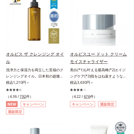
ションのすき間にフィットし、凹凸
ることの根本原因に着目。加齢とと
しくなる晴れやかな肌に導きます。
や毛穴をフラットに整えます。また
もに現れる年齢サイン(*5)について
*1 ポーラ化成独自の（Ｃ１２－２
お直しと同時にうるおいを補給。さ
研究を進めたところ、弾力感のない
０）アルキルグルコシド（保湿）で
らに余分な皮脂を吸着して、水分と
状態である「ハリのなさ」や、くす
形成するミセルから、汚れをはね返
皮脂のバランスをコントロールし、
み(*6)などが現れている状態である
す水の膜をつくる技術が日本初
メイクがくずれにくい肌へ。“立て
「透明感のなさ」が現れることで大
（2024年12月時点、J－GLOBALに
直す”ことにこだわった設計で、メ
人の肌印象に大きな影響を与えてい
よる自社調べ）*2 オルビス内でか
イクがくずれた肌にすんなりなじ
ることが分かりました。そこでオル
つてないオイルクレンジングのこと
み、ポンポンするだけでキレイが復
ビスユー ドットシリーズは美容成
*3 ポーラ化成独自の（Ｃ１２－２
オルビス ザ クレンジング オイ
オルビスユー ドット クリーム
活します。リキッド、クッション、
分(*7)として「G.D.F.アクティベー
０）アルキルグルコシド（保湿）で
ル
モイスチャライザー
パウダー、どんなファンデーション
ター(*8)」を配合。そして、従来か
形成するミセル*4 炭酸ジカプリリ
洗浄力と保湿力を両立した至福のク
美白(*1)も叶える最高峰(*2)エイジ
の上に重ねてもOK。携帯に便利な
ら配合している美白有効成分「トラ
ル*5 乾燥や汚れによる*6 キメの乱
レンジングオイル。日本初の超微粒
ングケア(*3)指をはね返すような弾
コンパクトタイプです。
ネキサム酸」を配合しました。さら
れによる＜使用量目安＞適量＜使用
子技術(*1)が毛穴奥の微細な汚れに
税込1,210円～
力感が宿るハリ感 濃密フィットク
税込3,630円～
に、シリーズ共通の美容成分(*7)
ステップ＞オルビス ザ クレンジン
アプローチ。圧倒的な洗浄力と毛穴
リーム。ハリも透明感(*4)も結果主
「GLルートブースター(*9)」を配合
グ オイル ⇒ 洗顔料 ⇒ 化粧
悩みに着目したクレンジングオイル
義。年齢サイン(*5)の因子に着目し
（4.36 /
792
件）
することで、肌のふっくら感や透明
（4.22 /
676
件）
水 ⇒ 保湿液 ※W洗顔が必要で
です。日本初・超微粒子技術(*1)
た肌科学エイジングケア(*3)シリー
感を叶えます。美白ケアしながら多
す＜使用方法＞1.適量をとり、手の
NEW
キャンペーン
キャンペーン
通販限定
で、さっと塗り広げるだけで濃いメ
ズ。オルビスユー ドットシリーズ
角的なエイジングケアが叶うシリー
ひら全体にさっと広げます。2.肌の
通販限定
イクはもちろん毛穴悩みも取り去
は、年齢による肌悩み一つ一つを対
ズに。3ステップで上向き(*10)のハ
上で軽くらせんを描くように、メイ
り、一瞬で気持ちのいい素肌へ。ス
処するのではなく、肌で起きている
リと透明感を。効果的なシナジー設
クとよくなじませます。※落ちにく
キンケア0番目に、かつてないクレ
ことの根本原因に着目。加齢ととも
計で、あなたのエイジングケアを応
いメイクを落とす際は、乾いた手に
ンジング(*2)をご用意しました。ポ
に現れる年齢サインについて研究を