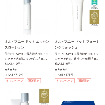
援します。*1 メラニンの生成を抑
とり、メイクとしっかりなじませて
ーラ化成は独自の先端研究により、
進めたところ、弾力感のない状態で
え、シミ・ソバカスを防ぐ（ウォッ
ください。3.メイクとなじんだら、
ナノバブルよりも小さい超微粒子
ある「ハリのなさ」や、くすみ(*6)
シュ除く）*2 オルビス内スキンケ
水またはぬるま湯でよく洗い流しま
(*3)をクレンジングに搭載すること
などが現れている状態である「透明
アシリーズの保湿力*3 年齢に応じ
す。4.その後、洗顔料で洗顔してく
に成功。毛穴よりはるかに小さい超
感のなさ」が、大人の肌印象に大き
たお手入れのこと*4 うるおいによ
ださい。
微粒子とオイルが肌と汚れの間に入
な影響を与えていることがわかりま
る*5 乾燥、ハリ・ツヤのなさ
り込み、小さくばらけて肌表面にう
した。そこでオルビスユー ドット
*6 乾燥による*7 保湿成分*8
るおいベールを形成。これにより、
シリーズは美容成分(*7)として
ロニセラカエルレア果汁、ノバラエ
洗い流した瞬間に汚れが肌に再付着
「G.D.F.アクティベーター(*8)」を
キス配合＝うるおいを与えハリと透
オルビスユー ドット エッセン
オルビスユー ドット フォーミ
することを防止し、細かい毛穴汚れ
配合。そして、従来から配合してい
明感に満ちた肌へ導く保湿成分*9
スローション
ングウォッシュ
をごっそりするん！角栓溶解オイル
る美白(*1)有効成分「トラネキサム
メマツヨイグサ抽出液、スイカズラ
(*4)が詰まりや黒ずみも溶かして、
酸」を配合しました。さらに、シリ
美白(*1)も叶える最高峰(*2)エイジ
美白(*1)も叶える最高峰(*2)エイジ
エキス配合＝角層のすみずみまで水
毛穴の目立ちにくいすべすべ肌に洗
ーズ共通の美容成分「GLルートブ
ングケア(*3)肌のすみずみ(*4)にし
ングケア(*3)。蓄積した角層(*4)を
分・油分を保ち、ハリ・ツヤを与え
い上げます。大人肌のためのくすみ
ースター(*9)」を配合することで、
みわたるうるおい充満ローション。
税込3,410円～
絡めとりくすみ(*5)を晴らす高密着
税込2,310円～
る保湿成分*10 気持ちのことアレ
(*5)を晴らすアプローチによって圧
肌のふっくら感や透明感を叶えま
ハリも透明感(*5)も結果主義。年齢
マイルドピーリング(*6)洗顔料。ハ
ルギーテスト済＝全ての方にアレル
巻の洗浄力と保湿力を叶え、毛穴目
す。美白ケアしながら多角的なエイ
サイン(*6)の因子に着目した肌科学
リも透明感(*7)も結果主義。年齢サ
ギーが起こらないということではあ
（4.43 /
719
件）
（4.66 /
675
件）
立ち(*6)や乾燥によるくすみをケア
ジングケアが叶うシリーズに。3ス
エイジングケア(*3)シリーズ。オル
イン(*8)の因子に着目した肌科学エ
りません。
キャンペーン
通販限定
キャンペーン
通販限定
し、毎日のメイクが楽しくなる晴れ
テップで上向き(*10)のハリと透明
ビスユー ドットシリーズは、年齢
イジングケア(*3)シリーズ。オルビ
やかな肌に導きます。*1 ポーラ化
感を。効果的なシナジー設計で、あ
による肌悩み一つ一つを対処するの
スユー ドットシリーズは、年齢に
成独自の（Ｃ１２－２０）アルキル
なたのエイジングケアを応援しま
ではなく、肌で起きていることの根
よる肌悩み一つ一つを対処するので
グルコシド（保湿）で形成するミセ
す。*1 メラニンの生成を抑え、シ
本原因に着目。加齢とともに現れる
はなく、肌で起きていることの根本
ルから、汚れをはね返す水の膜をつ
ミ・ソバカスを防ぐ（ウォッシュを
年齢サインについて研究を進めたと
原因に着目。加齢とともに現れる年