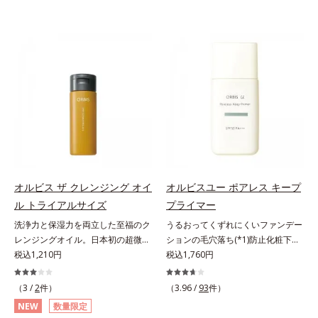
オルビス ザ クレンジング オイ
オルビスユー ポアレス キープ
ル トライアルサイズ
プライマー
洗浄力と保湿力を両立した至福のク
うるおってくずれにくいファンデー
レンジングオイル。日本初の超微粒
ションの毛穴落ち(*1)防止化粧下
子技術(*1)が毛穴奥の微細な汚れに
税込1,210円
地。ファンデーションの毛穴落ち
税込1,760円
アプローチ。圧倒的な洗浄力と毛穴
(*1)防止化粧下地です。毛穴
悩みに着目したクレンジングオイル
1/10000サイズのマイクロカバー成
（3 /
2
件）
（3.96 /
93
件）
のトライアルサイズです。日本初・
分(*2)が毛穴をカバー。毛穴をフラ
NEW
数量限定
超微粒子技術(*1)で、さっと塗り広
ットに整えてつるんとなめらかに。