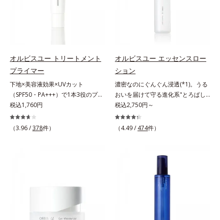
てください。各商品の詳しい情報は
くすみ(*6)などが現れている状態で
収剤不使用のうえ、敏感肌対象パッ
オルビス内スキンケアシリーズの保
スを防ぐ（ウォッシュを除く）*2
商品ページをご覧ください。・
ある「透明感のなさ」が現れること
チテスト済(*2)、ノンコメドジェニ
湿力*3 年齢に応じたお手入れのこ
オルビス内スキンケアシリーズの保
BEAUTY夏祭りは、こちら
で大人の肌印象に大きな影響を与え
ックテスト済(*3)で、とことん肌の
と*4 角層まで*5 うるおいによ
湿力*3 年齢に応じたお手入れのこ
ていることが分かりました。そこで
ことを考えた設計。さらに美容成分
る*6 乾燥、ハリ・ツヤのなさ
と*4 剥がれずに肌に蓄積した古い
オルビスユー ドットシリーズは美
に包まれた水分保持力の高い粉体や
*7 乾燥による*8 保湿成分*9
角層*5 乾燥による*6 洗浄によ
容成分(*7)として「G.D.F.アクティ
和漢植物由来成分をはじめとした、
ロニセラカエルレア果汁、ノバラエ
る物理的効果*7 うるおいによる
オルビスユー トリートメント
オルビスユー エッセンスロー
ベーター(*8)」を配合。そして、従
肌をいたわる保湿成分をたっぷり配
キス配合＝うるおいを与えハリと透
*8 乾燥、ハリ・ツヤのなさ*9
プライマー
ション
来から配合している美白有効成分
合しました。肌にやさしいだけでな
明感に満ちた肌へ導く保湿成分
保湿成分*10 ロニセラカエルレア
下地×美容液効果×UVカット
濃密なのにぐんぐん浸透(*1)。うる
「トラネキサム酸」を配合しまし
く、毛穴や凸凹、赤みをカバーし
*10 メマツヨイグサ抽出液、スイ
果汁、ノバラエキス配合＝うるおい
（SPF50・PA+++）で1本3役のプラ
おいを届けて守る進化系"とろぱし
た。さらに、シリーズ共通の美容成
て、自然な陶器肌を叶えます。*1
カズラエキス配合＝角層のすみずみ
を与えハリと透明感に満ちた肌へ導
イマー。凹凸をつるんとなめらかに
税込1,760円
ゃ"ローション。7000種を超える成
税込2,750円～
分(*7)「GLルートブースター(*9)」
乾燥など*2 すべての人に皮膚刺激
まで水分・油分を保ち、ハリ・ツヤ
く保湿成分*11 メマツヨイグサ抽
(*1)整え、化粧ノリUPの高機能化粧
分から厳選し、「うるおいの質
を配合することで、肌のふっくら感
がおきないというわけではありませ
を与える保湿成分*11 気持ちのこ
出液、スイカズラエキス配合＝角層
下地。“塗るたび高まる、素肌の美
(*1)」に着目した初期エイジングケ
や透明感を叶えます。美白ケアしな
ん*3 すべての人にコメド（ニキビ
と
のすみずみまで水分・油分を保ち、
（3.96 /
378
件）
（4.49 /
474
件）
しさ” 肌本来の美しさを引き出す
ア(*2)シリーズオルビスユーは肌本
がら多角的なエイジングケアが叶う
のもと）ができないというわけでは
ハリ・ツヤを与える保湿成分*12
『オルビスユー』発想で、乾燥によ
来のうるおいやバリア機能にアプロ
シリーズに。3ステップで上向き
ありません。
気持ちのこと
る小ジワをカバーしてハリ肌に整え
ーチする初期エイジングケアシリー
(*10)のハリと透明感を。効果的な
る高機能化粧下地毛穴や小ジワの凹
ズです。「うるおいの質」に着目
シナジー設計で、あなたのエイジン
凸をつるんとなめらかに(*1)。スキ
し、肌荒れを予防しながらうるおい
グケアを応援します。*1 メラニン
ンケア発想の化粧下地です。保湿成
に満ちた美しい肌へと導きます。ポ
の生成を抑え、シミ・ソバカスを防
分が肌全層(*2)に働きかけて、肌の
ーラ・オルビスグループ独自の肌荒
ぐ（ウォッシュ除く）*2 オルビス
うるおいをグンとアップ＆リッチな
れ防止有効成分として、「DF-パン
内スキンケアシリーズの保湿力*3
クリームのようにぴたっと密着。乾
テノール(*3)」を国内唯一(*4)、高
年齢に応じたお手入れのこと*4 う