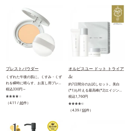
げるだけで濃いメイクはもちろん毛
ファンデが毛穴に落ちる隙をつくら
穴悩みも取り去り、一瞬で気持ちの
ず、メイクのりがUPします。水分
いい素肌へ。スキンケア0番目に、
と皮脂のバランスを整え、乾燥＆ベ
かつてないクレンジング(*2)をご用
タつきレスに。さらに毛穴周りの肌
意しました。ポーラ化成は独自の先
にうるおいを与え、キュッと引き締
端研究により、ナノバブルよりも小
め＆ハリ感をUPさせます。また皮
さい超微粒子(*3)をクレンジングに
脂を感知するとギュッと固まる膜を
搭載することに成功。毛穴よりはる
採用。ファンデーションのくずれや
かに小さい超微粒子とオイルが肌と
毛穴落ちを防ぎ、キレイが長持ちし
汚れの間に入り込み、小さくばらけ
ます。軽やかにのびるリキッドが肌
て肌表面にうるおいベールを形成。
にほわっとべールをかけて、肌キメ
プレストパウダー
オルビスユー ドット トライア
これにより、洗い流した瞬間に汚れ
がふっくら整うかのよう(*3)。つっ
ル
くずれた午後の肌に。くすみ・くず
が肌に再付着することを防止し、細
ぱらないここちよい密着感で、さま
れを瞬時に晴らす、お直し用プレス
約7日間分のお試しセット。美白
かい毛穴汚れをごっそりするん！角
ざまなタイプのファンデと併用でき
トパウダー。くすみ・くずれを瞬時
税込330円～
(*1)も叶える最高峰(*2)エイジング
栓溶解オイル(*4)が詰まりや黒ずみ
ます。毛穴が気になる箇所への部分
に晴らす、お直し用のプレストパウ
ケア(*3)。ハリも透明感(*4)も結果
税込1,760円
も溶かして、毛穴の目立ちにくいす
使いもOK。*1 ファンデーションが
ダーです。朝のメイクから時間が経
主義。年齢サイン(*5)の因子に着目
べすべ肌に洗い上げます。大人肌の
（4.11 /
46
件）
くずれて毛穴に落ちること*2 酸化
った肌は、どんよりくすんだ肌曇り
した肌科学エイジングケア(*3)シリ
ためのくすみ(*5)を晴らすアプロー
チタン配合＝カバー力向上成分*3
（4.39 /
66
件）
状態。そんな朝と午後の肌状態の違
ーズ。オルビスユー ドットシリー
チによって圧巻の洗浄力と保湿力を
メイク効果による
いに着目しました。乾燥や皮脂分泌
ズは、年齢による肌悩み一つ一つを
叶え、毛穴目立ち(*6)や乾燥による
でくずれて毛穴に落ちたファンデー
対処するのではなく、肌で起きてい
くすみをケアし、毎日のメイクが楽