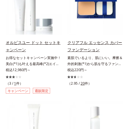
くる技術が日本初（2024年12月時
除く）*2 オルビス内スキンケアシ
ころ、弾力感のない状態である「ハ
齢サインについて研究を進めたとこ
点、J－GLOBALによる自社調べ）
リーズの保湿力*3 年齢に応じたお
リのなさ」や、くすみ(*7)などが現
ろ、弾力感のない状態である「ハリ
*2 オルビス内でかつてないオイル
手入れのこと*4 うるおいによる
れている状態である「透明感のな
のなさ」や、くすみ(*5)などが現れ
クレンジングのこと*3 ポーラ化成
*5 乾燥、ハリ・ツヤのなさ*6
さ」が、大人の肌印象に大きな影響
ている状態である「透明感のなさ」
独自の（Ｃ１２－２０）アルキルグ
乾燥による*7 保湿成分*8 ロニ
を与えていることがわかりました。
が、大人の肌印象に大きな影響を与
ルコシド（保湿）で形成するミセル
セラカエルレア果汁、ノバラエキス
そこでオルビスユー ドットシリー
えていることがわかりました。そこ
*4 炭酸ジカプリリル*5 乾燥や汚れ
配合＝うるおいを与えハリと透明感
ズは美容成分(*8)として「G.D.F.ア
でオルビスユー ドットシリーズは
オルビスユー ドット セットキ
クリアフル エッセンス カバー
による*6 キメの乱れによる＜使用
に満ちた肌へ導く保湿成分*9 メマ
クティベーター(*9)」を配合。そし
美容成分(*9)として「G.D.F.アクテ
ャンペーン
ファンデーション
量目安＞適量＜使用ステップ＞オル
ツヨイグサ抽出液、スイカズラエキ
て、従来から配合している美白(*1)
ィベーター(*10)」を配合。そし
ビス ザ クレンジング オイル ⇒
ス配合＝角層のすみずみまで水分・
お得なセットキャンペーン実施中！
素肌でいるより、肌にいい。摩擦＆
有効成分「トラネキサム酸」を配合
て、従来から配合している美白(*1)
洗顔料 ⇒ 化粧水 ⇒ 保湿液
油分を保ち、ハリ・ツヤを与える保
美白(*1)も叶える最高峰(*2)エイジ
外的刺激(*1)から肌を守るファンデ
しました。さらに、シリーズ共通の
有効成分「トラネキサム酸」を配合
※W洗顔が必要です＜使用方法＞1.
湿成分*10 気持ちのこと
ングケア(*3)。ハリも透明感(*4)も
税込12,980円～
ーション。肌荒れやニキビがある
税込220円～
美容成分「GLルートブースター
しました。さらに、シリーズ共通の
適量（2プッシュ程度）をとり、手
結果主義。年齢サイン(*5)の因子に
と、ファンデーションを塗っていい
(*10)」を配合することで、肌のふ
美容成分「GLルートブースター
のひら全体にさっと広げます。2.肌
着目した肌科学エイジングケア(*3)
か悩むもの。とはいえ、素肌のまま
っくら感や透明感を叶えます。美白
(*11)」を配合することで、肌のふ
（3 /
1
件）
（2.95 /
20
件）
の上で軽くらせんを描くように、メ
シリーズ。オルビスユー ドットシ
では紫外線など外的刺激(*1)をダイ
ケアしながら多角的なエイジングケ
っくら感や透明感を叶えます。美白
キャンペーン
通販限定
イクとよくなじませます。※落ちに
リーズは、年齢による肌悩み一つ一
レクトに受けやすい状態です。肌荒
アが叶うシリーズに。3ステップで
ケアしながら多角的なエイジングケ
くいメイクを落とす際は、乾いた手
つを対処するのではなく、肌で起き
れしやすい、ニキビができやすい人
上向き(*11)のハリと透明感を。効
アが叶うシリーズに。3ステップで
にとり、メイクとしっかりなじませ
ていることの根本原因に着目。加齢
こそ、肌負担が少ない低刺激設計の
果的なシナジー設計で、あなたのエ
上向き(*12)のハリと透明感を。効
てください。3.メイクとなじんだ
とともに現れる年齢サイン(*5)につ
ファンデーションで守るのがベス
イジングケアを応援します。*1 メ
果的なシナジー設計で、あなたのエ
ら、水またはぬるま湯でよく洗い流
いて研究を進めたところ、弾力感の
ト。「クリアフル エッセンス カバ
ラニンの生成を抑え、シミ・ソバカ
イジングケアを応援します。*1 メ
します。4.その後、洗顔料で洗顔し
ない状態である「ハリのなさ」や、
ー ファンデーション」は紫外線吸
スを防ぐ（ウォッシュを除く）*2
ラニンの生成を抑え、シミ・ソバカ