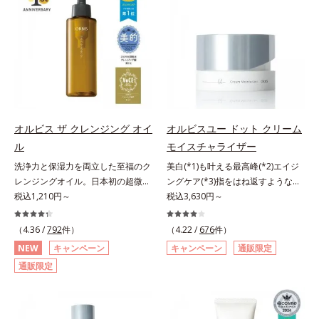
ションのすき間にフィットし、凹凸
ることの根本原因に着目。加齢とと
しくなる晴れやかな肌に導きます。
や毛穴をフラットに整えます。また
もに現れる年齢サイン(*5)について
*1 ポーラ化成独自の（Ｃ１２－２
お直しと同時にうるおいを補給。さ
研究を進めたところ、弾力感のない
０）アルキルグルコシド（保湿）で
らに余分な皮脂を吸着して、水分と
状態である「ハリのなさ」や、くす
形成するミセルから、汚れをはね返
皮脂のバランスをコントロールし、
み(*6)などが現れている状態である
す水の膜をつくる技術が日本初
メイクがくずれにくい肌へ。“立て
「透明感のなさ」が現れることで大
（2024年12月時点、J－GLOBALに
直す”ことにこだわった設計で、メ
人の肌印象に大きな影響を与えてい
よる自社調べ）*2 オルビス内でか
イクがくずれた肌にすんなりなじ
ることが分かりました。そこでオル
つてないオイルクレンジングのこと
み、ポンポンするだけでキレイが復
ビスユー ドットシリーズは美容成
*3 ポーラ化成独自の（Ｃ１２－２
オルビス ザ クレンジング オイ
オルビスユー ドット クリーム
活します。リキッド、クッション、
分(*7)として「G.D.F.アクティベー
０）アルキルグルコシド（保湿）で
ル
モイスチャライザー
パウダー、どんなファンデーション
ター(*8)」を配合。そして、従来か
形成するミセル*4 炭酸ジカプリリ
洗浄力と保湿力を両立した至福のク
美白(*1)も叶える最高峰(*2)エイジ
の上に重ねてもOK。携帯に便利な
ら配合している美白有効成分「トラ
ル*5 乾燥や汚れによる*6 キメの乱
レンジングオイル。日本初の超微粒
ングケア(*3)指をはね返すような弾
コンパクトタイプです。
ネキサム酸」を配合しました。さら
れによる＜使用量目安＞適量＜使用
子技術(*1)が毛穴奥の微細な汚れに
税込1,210円～
力感が宿るハリ感 濃密フィットク
税込3,630円～
に、シリーズ共通の美容成分(*7)
ステップ＞オルビス ザ クレンジン
アプローチ。圧倒的な洗浄力と毛穴
リーム。ハリも透明感(*4)も結果主
「GLルートブースター(*9)」を配合
グ オイル ⇒ 洗顔料 ⇒ 化粧
悩みに着目したクレンジングオイル
義。年齢サイン(*5)の因子に着目し
（4.36 /
792
件）
することで、肌のふっくら感や透明
（4.22 /
676
件）
水 ⇒ 保湿液 ※W洗顔が必要で
です。日本初・超微粒子技術(*1)
た肌科学エイジングケア(*3)シリー
感を叶えます。美白ケアしながら多
す＜使用方法＞1.適量をとり、手の
NEW
キャンペーン
キャンペーン
通販限定
で、さっと塗り広げるだけで濃いメ
ズ。オルビスユー ドットシリーズ
角的なエイジングケアが叶うシリー
ひら全体にさっと広げます。2.肌の
通販限定
イクはもちろん毛穴悩みも取り去
は、年齢による肌悩み一つ一つを対
ズに。3ステップで上向き(*10)のハ
上で軽くらせんを描くように、メイ
り、一瞬で気持ちのいい素肌へ。ス
処するのではなく、肌で起きている
リと透明感を。効果的なシナジー設
クとよくなじませます。※落ちにく
キンケア0番目に、かつてないクレ
ことの根本原因に着目。加齢ととも
計で、あなたのエイジングケアを応
いメイクを落とす際は、乾いた手に
ンジング(*2)をご用意しました。ポ
に現れる年齢サインについて研究を