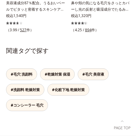
美容液成分87％配合。うるおいベー
鼻や頬の気になる毛穴をさっとカバ
ング成分(*2)」、うるおいが逃げ出
を配合。夕方までベタつき＆乾燥知
ルでピタッと密着するスキンケア発
ーし光の反射と吸湿成分でたるみ毛
しにくいネットを形成して肌を守る
らずの、清潔感のある肌が続きま
想のメイク下地。化粧ノリ＆もち
税込1,540円
穴もふんわり一掃。肌になじむクリ
税込1,320円
「セラミドネットワーク成分
す。さらにSPF20・PA++の紫外線カ
UP！ファンデーションの仕上がり
ーム状の部分用化粧下地。小鼻や頬
(*3)」、植物由来の保湿成分「ブレ
ット効果で、日常シーンの紫外線を
を格上げする、スキンケア発想の化
の気になる毛穴にさっと塗るだけ
ンドハーブ成分(*4)」を配合。汚れ
カット。洗顔料で簡単に落とすこと
（3.99 /
527
件）
（4.25 /
894
件）
粧下地です。うるおいベールがファ
で、毛穴が隠せる部分用化粧下地。
だけを落としながら日中ダメージ
ができ、スキンケアの延長で使いや
ンデーションの粉体をぴたっと“均
光を操るパウダーの働きで光を強力
(*5)をケアして、うるおいに満ちた
すい、みずみずしいクリームタイプ
一に密着”させることで、仕上がり
に乱反射させ、毛穴をふんわりぼか
やわらか肌へ整えます。1日の終わ
です。【ご使用方法】スキンケアの
関連タグで探す
の美しさと化粧もちが格段にUP。
します。さらに乾燥を感じたら水分
りのメイクオフが楽しみになる使い
後、適量（パール1～2粒大程度）を
さらにヒアルロン酸、ローヤルゼリ
を吸湿して補う成分により、乾燥に
ごこちで、ありふれた毎日のお手入
とり、顔全体に少量ずつムラなくの
ーエキスなどの保湿成分を含む美容
よって目立ちやすい頬のたるみ毛穴
れが、肌も心も喜ぶひとときに変わ
ばします。
液成分を87％配合。大気汚染物質バ
もふんわり一掃。するんとハリ感の
ります。*1 こわばった肌にうるお
#毛穴 洗顔料
#乾燥対策 保湿
#毛穴 美容液
リア成分(*)もプラスして、乾燥やダ
ある肌に整えます。絶妙ベージュ色
いを与え、やわらかくすること。そ
メージから肌を守ります。くすみが
で、黒ずみもカバー。肌をキュッと
のここちよさを感じること*2 シク
#洗顔料 乾燥対策
#化粧下地 乾燥対策
ちな大人の肌を、血色感のある肌に
ひきしめる植物性ひきしめ成分配合
ロペンタシロキサン、ジフェニルシ
補整する、ピンクベージュカラーで
で、テカリや化粧くずれも防ぎま
ロキシフェニルトリメチコン*3
す。※オルビスのすべてのファンデ
す。クリームをなじませると、さら
#コンシーラー 毛穴
（メタクリル酸グリセリルアミドエ
ーションの下地としてご使用いただ
さらの感触のパウダーに変化。まる
チル/メタクリル酸ステアリル）コ
けます。* ホウケイ酸(Ca、Na)、酸
でベルベットのようななめらか肌に
ポリマー*4 ローマカミツレ花エキ
化銀
整えるので、その後のファンデーシ
ス、ローズマリー葉エキス、ラベン
ョンのノリが格段にアップします。
ダー花水*5 メイク汚れ・乾燥