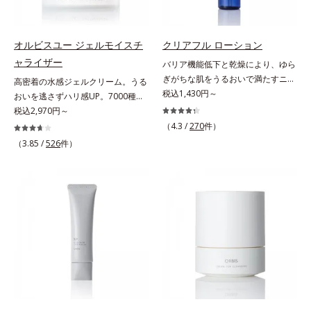
燥による小ジワを目立たなく(*1)
濃度で配合。角層のバリア機能にア
るおいによる*5 乾燥、ハリ・ツヤ
し、つるんとしたハリ肌に仕上げま
プローチして肌荒れを防ぎ、肌不調
のなさ*6 乾燥による*7 保湿成分*8
す。むやみに隠すのではなくふわり
にゆらがない肌を叶えます。そし
ロニセラカエルレア果汁、ノバラエ
オルビスユー ジェルモイスチ
クリアフル ローション
と光を拡散させ、メイク×スキンケ
て、独自研究に基づいたアプローチ
キス配合＝うるおいを与えハリと透
ャライザー
バリア機能低下と乾燥により、ゆら
アのW効果で軽やかな美肌を印象づ
成分「MCアクティベーター
明感に満ちた肌へ導く保湿成分*9
ぎがちな肌をうるおいで満たすニキ
高密着の水感ジェルクリーム。うる
けます。紫外線吸収剤フリーなのに
(*5)」。肌のうるおいを引き出し・
メマツヨイグサ抽出液、スイカズラ
ビ対策化粧水。「ニキビをくり返し
税込1,430円～
おいを逃さずハリ感UP。7000種を
高SPF値、さらにスキンプロテクト
高めて、ハリ感あふれる肌へと導き
エキス配合＝角層のすみずみまで水
てしまう」「毛穴目立ちが気にな
超える成分から厳選し、「うるおい
税込2,970円～
複合成分(*3)が、ブルーライト、紫
ます。うるおいに満ちたゆらがない
分・油分を保ち、ハリ・ツヤを与え
る」「マスク生活であごや口まわり
の質(*1)」に着目した初期エイジン
（4.3 /
270
件）
外線、大気中の微粒子汚れなどの外
肌をご体感いただくために設計され
る保湿成分*10 気持ちのこと各商品
のニキビが気になる」というお悩み
グケア(*2)シリーズオルビスユーは
的ダメージから肌表面をガードしま
（3.85 /
526
件）
た3ステップで、いつも力強く美し
の詳しい情報は商品ページをご覧く
に。くり返しニキビの根本原因「肌
肌本来のうるおいやバリア機能にア
す。【カバー効果】保湿性凹凸カバ
くあり続けるあなたを応援します。
ださい。・BEAUTY夏祭りは、こち
のバリア機能の低下」と、肌悩み
プローチする初期エイジングケアシ
ー複合成分(*4)肌悩みが気になる時
*1 肌にうるおいが満ち、維持され
ら
「毛穴の目立ち」の両方にWでアプ
リーズです。「うるおいの質」に着
でも、ただ隠すだけでなく、乾きや
ている状態*2 年齢に応じたお手入
ローチする、薬用ニキビ対策スキン
目し、肌荒れを予防しながらうるお
すい肌にうるおいを届けながら、光
れのこと*3 デクスパンテノール
ケアシリーズです。5種の和漢植物
いに満ちた美しい肌へと導きます。
拡散効果で乾燥小ジワや毛穴もカバ
W*4 2022年5月 Mintel社データベ
由来成分とコラーゲンが肌をいたわ
ポーラ・オルビスグループ独自の肌
ーします。【ラスティング効果】皮
ース及び先行技術調査による当社調
りながらうるおいを与え、バリア機
荒れ防止有効成分として、「DF-パ
脂選択テカリ防止成分(*5)テカリの
べ*5 オトギリソウエキス配合＝肌
能を維持。ニキビができにくい肌を
ンテノール(*3)」を国内唯一(*4)、
主成分を選択的に吸収し、うるおい
にうるおいを与え、うるおいに満ち
目指します。さらにビタミンC誘導
高濃度で配合。角層のバリア機能に
はしっかり残すことでカバー力を保
たハリツヤ肌へ導く保湿成分
体をはじめとした5種の整肌成分
アプローチして肌荒れを防ぎ、肌不
ちます。*1 メイク効果による*2 角
(*1)から成る「ナノVCショットカプ
調にゆらがない肌を叶えます。そし
層の範囲内*3 スキンプロテクト※