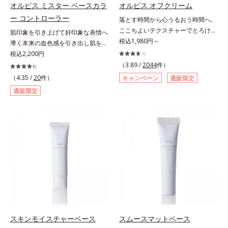
セル」を配合。カプセルが浸透して
て、独自研究に基づいたアプローチ
オルビス ミスター ベースカラ
オルビス オフクリーム
複合成分配合＝肌を保護し、乾燥を
から成分を放出する特殊技術によっ
成分「MCアクティベーター
防ぐ複合成分 ※ ビルベリー葉エ
ー コントローラー
落とす時間から心うるおう時間へ。
て、高い浸透力(*2)と安定性を実
(*5)」。肌のうるおいを引き出し・
キス、タベブイアインペチギノサ樹
ここちよいテクスチャーでとろける
肌印象を引き上げて好印象な表情へ
現。毛穴の目立ちをしっかりケア
高めて、ハリ感あふれる肌へと導き
皮エキス*4 グリセリルグルコシド
クレンジング。“落とすだけ”の時間
税込1,980円～
導く本来の血色感を引き出し肌を均
(*3)して、ゆらぎやすいニキビ肌
ます。うるおいに満ちたゆらがない
（保湿成分）、（ジメチコン／ビニ
から、かけがえのないリラックスタ
一に整えるベースカラー。スキンケ
税込2,200円
を、みずみずしい清潔な垢抜け肌
肌をご体感いただくために設計され
ルジメチコン）クロスポリマー、ジ
イムへ―。忙しい日々を送る現代女
ア感覚で絶好調な肌へ整えるベース
(*4)へと導きます。たっぷりの保湿
（3.89 /
2044
件）
た3ステップで、いつも力強く美し
メチコン（カバー成分）*5 アクリ
性にとって、クレンジングは“落と
コントロールカラーです。肌トラブ
成分で低刺激。敏感肌の方にもお使
くあり続けるあなたを応援します。
（4.35 /
20
件）
キャンペーン
通販限定
レーツコポリマー
すだけ”の作業になりがち。オルビ
ルを“覆い隠す”のではなく、“光で整
いいただけます(*5)。*1 テトラ2-ヘ
*1 肌にうるおいが満ち、維持され
通販限定
スが思い描いたのは、オフモードに
える”オレンジフィルター理論に着
キシルデカン酸アスコルビル、天然
ている状態*2 年齢に応じたお手入
切り替える大切なステップとなるク
目。疲れた印象を与える青クマや青
ビタミンE、イノシット、フィチン
れのこと*3 デクスパンテノール
レンジング。人が本能的にここちよ
ヒゲ、毛穴の影などの「青」を引い
酸、ユズセラミド、スフィンゴ糖脂
W*4 2022年5月 Mintel社データベ
さを感じる“秒速5cm”の動きに着目
て、血色のよいイキイキとした印象
質*2 角層内*3 うるおいによりキメ
ース及び先行技術調査による当社調
し、顔全体にやさしく円を描くよう
の「赤」を肌にプラス。毛穴のデコ
を整えて毛穴を目立たなくする*4
べ*5 オトギリソウエキス配合＝肌
になじませると、自然とその動きに
ボコやザラつき、肌色のムラを光で
洗浄による汚れの除去*5 すべての
にうるおいを与え、うるおいに満ち
導くこだわりのテクスチャーを採用
整え、肌本来の魅力を引き出し、印
方に皮膚刺激がおきないというわけ
たハリツヤ肌へ導く保湿成分
しました。厚みとコクのあるリッチ
象をランクアップさせます。日本人
ではありません※敏感肌対象パッチ
なテクスチャーがとろけるように肌
男性の肌色に合わせた色設計で、ど
テスト済（すべての人に皮膚刺激が
をつつみこみ、安らぎのリラックス
んな肌色でも自然な仕上がりを叶え
おきないというわけではありませ
タイムをもたらします。さらにうる
ます。ベタつくのに乾燥する男性の
ん）※弱酸性
おいを守りながらメイク汚れだけを
肌に、うるおいを与えつつ皮脂分泌
スキンモイスチャーベース
スムースマットベース
見極めて落とす「セレクトクレンジ
をコントロールするスキンケア成分