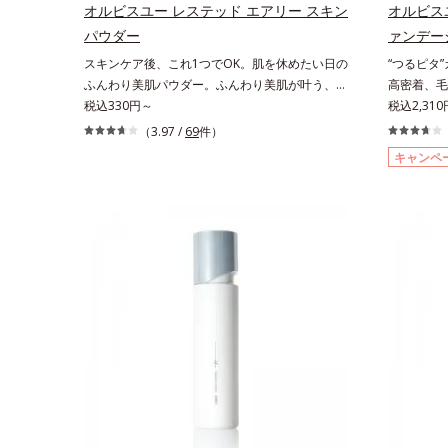
プ（ニキビのできやすい肌・普通肌～乾性肌）
なシナジー
オルビスユー レステッド エアリー スキン
オルビス
*1 洗浄による汚れの除去*2 テトラ2-ヘキシルデ
援します。
パウダー
ァンデー
カン酸アスコルビル、天然ビタミンE、イノシッ
ソバカスを
スキンケア後、これ1つでOK。肌を休めたい日の
“つるピタ
ト、フィチン酸、ユズセラミド、スフィンゴ糖脂
ス内スキン
ふんわり美肌パウダー。ふんわり美肌が叶う、う
高密着、毛
質*3 角層内*4 うるおいによりキメを整えて毛穴
じたお手入
るおいパウダーです。3色の光を操るパウダーが
税込330円～
く、とけ込
税込2,31
を目立たなくする*5 すべての方に皮膚刺激がお
燥、ハリ・
ツヤと透明感を演出。ソフトフォーカス効果で肌
かな質感美
きないというわけではありません※敏感肌対象パ
（3.97 /
69
件）
成分*8 
のアラや影をぼかし、毛穴やくすみもサラッとカ
「カバーは
ッチテスト済（すべての人に皮膚刺激がおきない
ス配合＝う
キャンペ
バー。ふんわり軽いつけごこちながら美肌質感を
もともとキ
というわけではありません）※弱酸性（ローショ
へ導く保湿
叶えます。さらに花粉やちり・ホコリ、紫外線な
様の声から
ン・モイスチャーのみ）アレルギーテスト済＝全
イカズラエ
どの外的刺激から肌をガードします。スキンケア
し、肌悩み
ての方にアレルギーが起こらないということでは
油分を保ち
後にこれひとつでライトメイク効果。クレンジン
ションです
ありません。ノンコメドジェニックテスト済＝す
気持ちのこ
グ不要で、紫外線吸収剤やグリセリン、パラベン
然に隠しつ
べての人にコメド（ニキビのもと）ができないと
レルギーが
もフリー処方。肌を休ませたい日、リモートワー
がりを叶え
いうわけではありません。
ん。
クの時、近所へちょこっとお出かけする時など、
が大きさの
しっかりメイクは負担に感じる日におすすめで
ら。粉体の
す。
施すことで
ィット。毛
上がりを叶
けている間
コンディシ
触れた瞬間