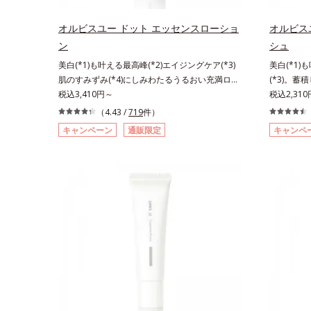
す。キメを
生み出すこ
オルビスユー ドット エッセンスローショ
オルビス
まとったよ
ン
シュ
カラー成分
美白(*1)も叶える最高峰(*2)エイジングケア(*3)
美白(*1)
グルタミン
肌のすみずみ(*4)にしみわたるうるおい充満ロー
(*3)。蓄
みをカバー
ション。ハリも透明感(*5)も結果主義。年齢サイ
税込3,410円～
晴らす高密
税込2,31
え、粉体を
ン(*6)の因子に着目した肌科学エイジングケア
リも透明感(
（4.43 /
719
件）
(*3)シリーズ。オルビスユー ドットシリーズは、
子に着目し
キャンペーン
通販限定
キャンペ
年齢による肌悩み一つ一つを対処するのではな
ズ。オルビ
く、肌で起きていることの根本原因に着目。加齢
る肌悩み一
とともに現れる年齢サインについて研究を進めた
きているこ
ところ、弾力感のない状態である「ハリのなさ」
れる年齢サ
や、くすみ(*7)などが現れている状態である「透
力感のない
明感のなさ」が、大人の肌印象に大きな影響を与
(*5)な
えていることがわかりました。そこでオルビスユ
さ」が、大
ー ドットシリーズは美容成分(*8)として「G.D.F.
ことがわか
アクティベーター(*9)」を配合。そして、従来か
トシリーズは
ら配合している美白(*1)有効成分「トラネキサム
ィベーター
酸」を配合しました。さらに、シリーズ共通の美
合している
容成分「GLルートブースター(*10)」を配合する
を配合しま