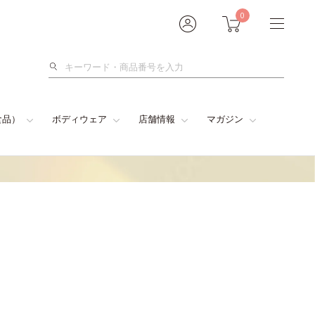
0
検
索
食品）
ボディウェア
店舗情報
マガジン