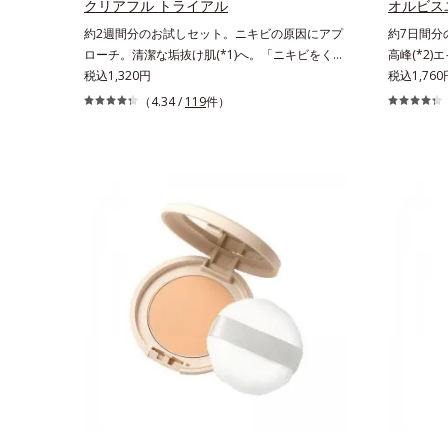
し、毎日のメイクが楽しくなる晴れやかな肌に導
クリアフル トライアル
オルビス
きます。*1 ポーラ化成独自の（Ｃ１２－２０）
約2週間分のお試しセット。ニキビの原因にアプ
約7日間分
アルキルグルコシド（保湿）で形成するミセルか
ローチ。清潔な垢抜け肌(*1)へ。「ニキビをくり
高峰(*2)
ら、汚れをはね返す水の膜をつくる技術が日本初
返してしまう」「毛穴目立ちが気になる」「マス
税込1,320円
も結果主義
税込1,760
（2024年12月時点、J－GLOBALによる自社調
ク生活であごや口まわりのニキビが気になる」と
科学エイジ
（4.34 /
119
件）
べ）*2 オルビス内でかつてないオイルクレンジ
いうお悩みに。くり返しニキビの根本原因「肌の
ドットシリ
ングのこと*3 ポーラ化成独自の（Ｃ１２－２
バリア機能の低下」と、肌悩み「毛穴の目立ち」
対処するの
０）アルキルグルコシド（保湿）で形成するミセ
の両方にWでアプローチする、薬用ニキビ対策ス
原因に着目
ル*4 炭酸ジカプリリル*5 乾燥や汚れによる*6
キンケアシリーズです。5種の和漢植物由来成分
について研
キメの乱れによる＜使用量目安＞適量＜使用ステ
とコラーゲンが肌をいたわりながらうるおいを与
である「ハ
ップ＞オルビス ザ クレンジング オイル ⇒ 洗
え、バリア機能を維持。ニキビができにくい肌を
ている状態
顔料 ⇒ 化粧水 ⇒ 保湿液 ※W洗顔が必
目指します。さらにビタミンC誘導体をはじめと
で大人の肌
要です＜使用方法＞1.適量をとり、手のひら全体
した5種の整肌成分(*2)から成る「ナノVCショッ
分かりまし
にさっと広げます。2.肌の上で軽くらせんを描く
トカプセル」を配合。カプセルが浸透してから成
ーズは美容成
ように、メイクとよくなじませます。※落ちにく
分を放出する特殊技術によって、高い浸透力(*3)
ター(*8
いメイクを落とす際は、乾いた手にとり、メイク
と安定性を実現。毛穴の目立ちをしっかりケア
る美白有効
としっかりなじませてください。3.メイクとなじ
(*4)して、ゆらぎやすいニキビ肌を、みずみずし
た。さらに
んだら、水またはぬるま湯でよく洗い流します。
い清潔な垢抜け肌(*1)へと導きます。たっぷりの
ートブース
4.その後、洗顔料で洗顔してください。
保湿成分で低刺激。敏感肌の方にもお使いいただ
っくら感や
けます(*5)。L＝さっぱりタイプ（ニキビのでき
多角的なエ
やすい肌・超脂性肌～普通肌）M＝しっとりタイ
テップで上