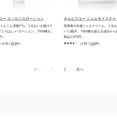
ートブースター(*11)」を配合すること
ズに。3ステップで上向き(*10)のハ
っくら感や透明感を叶えます。美白ケ
を。効果的なシナジー設計で、あなた
多角的なエイジングケアが叶うシリー
グケアを応援します。*1 メラニンの
テップで上向き(*12)のハリと透明感
ユー エッセンスローション
オルビスユー ジェルモイスチャ
え、シミ・ソバカスを防ぐ（ウォッシ
なシナジー設計で、あなたのエイジン
ぐんぐん浸透(*1)。うるおいを届けて
高密着の水感ジェルクリーム。うるお
*2 オルビス内スキンケアシリーズの保
援します。*1 メラニンの生成を抑
"とろぱしゃ"ローション。7000種を
ハリ感UP。7000種を超える成分か
齢に応じたお手入れのこと*4 うるお
ソバカスを防ぐ（ウォッシュを除く）
から厳選し、「うるおいの質(*1)」に
0円～
「うるおいの質(*1)」に着目した初
税込2,970円～
乾燥、ハリ・ツヤのなさ*6 乾燥による
ビス内スキンケアシリーズの保湿力
期エイジングケア(*2)シリーズオルビ
ケア(*2)シリーズオルビスユーは肌
（4.49 /
474
件）
分*8 ロニセラカエルレア果汁、ノバ
（3.85 /
526
件）
に応じたお手入れのこと*4 剥がれず
本来のうるおいやバリア機能にアプロ
いやバリア機能にアプローチする初期
合＝うるおいを与えハリと透明感に満
した古い角層*5 乾燥による*6 洗
期エイジングケアシリーズです。「う
ケアシリーズです。「うるおいの質」
く保湿成分*9 メマツヨイグサ抽出液
理的効果*7 うるおいによる*8 乾
」に着目し、肌荒れを予防しながらう
肌荒れを予防しながらうるおいに満ち
ラエキス配合＝角層のすみずみまで水
ツヤのなさ*9 保湿成分*10 ロニセ
ちた美しい肌へと導きます。ポーラ・
へと導きます。ポーラ・オルビスグル
保ち、ハリ・ツヤを与える保湿成分*1
ア果汁、ノバラエキス配合＝うるおい
前へ
1
2
次へ
ループ独自の肌荒れ防止有効成分とし
肌荒れ防止有効成分として、「DF-パ
こと各商品の詳しい情報は商品ページ
と透明感に満ちた肌へ導く保湿成分
パンテノール(*3)」を国内唯一(*4)、
(*3)」を国内唯一(*4)、高濃度で配
さい。・BEAUTY夏祭りは、こちら
マツヨイグサ抽出液、スイカズラエキス
合。角層のバリア機能にアプローチし
リア機能にアプローチして肌荒れを防
のすみずみまで水分・油分を保ち、ハ
防ぎ、肌不調にゆらがない肌を叶えま
にゆらがない肌を叶えます。そして、
与える保湿成分*12 気持ちのこと
、独自研究に基づいたアプローチ成分
基づいたアプローチ成分「MCアクテ
ティベーター(*5)」。肌のうるおいを
(*5)」。肌のうるおいを引き出し・
高めて、ハリ感あふれる肌へと導きま
感あふれる肌へと導きます。うるおい
いに満ちたゆらがない肌をご体感いた
らがない肌をご体感いただくために設
設計された3ステップで、いつも力強
ステップで、いつも力強く美しくあり