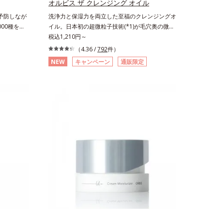
オルビス ザ クレンジング オイル
予防しなが
洗浄力と保湿力を両立した至福のクレンジングオ
00種を超
イル。日本初の超微粒子技術(*1)が毛穴奥の微細
*1)」に着
な汚れにアプローチ。圧倒的な洗浄力と毛穴悩み
税込1,210円～
ーズオルビス
に着目したクレンジングオイルです。日本初・超
（4.36 /
792
件）
にアプロー
微粒子技術(*1)で、さっと塗り広げるだけで濃い
NEW
キャンペーン
通販限定
す。「うる
メイクはもちろん毛穴悩みも取り去り、一瞬で気
ながらうる
持ちのいい素肌へ。スキンケア0番目に、かつて
ポーラ・オ
ないクレンジング(*2)をご用意しました。ポーラ
成分とし
化成は独自の先端研究により、ナノバブルよりも
一(*4)、
小さい超微粒子(*3)をクレンジングに搭載するこ
プローチし
とに成功。毛穴よりはるかに小さい超微粒子とオ
肌を叶えま
イルが肌と汚れの間に入り込み、小さくばらけて
ローチ成分
肌表面にうるおいベールを形成。これにより、洗
うるおいを
い流した瞬間に汚れが肌に再付着することを防止
へと導きま
し、細かい毛穴汚れをごっそりするん！角栓溶解
ご体感いた
オイル(*4)が詰まりや黒ずみも溶かして、毛穴の
いつも力強
目立ちにくいすべすべ肌に洗い上げます。大人肌
ます。*1
のためのくすみ(*5)を晴らすアプローチによって
る状態*2
圧巻の洗浄力と保湿力を叶え、毛穴目立ち(*6)や
クスパンテ
乾燥によるくすみをケアし、毎日のメイクが楽し