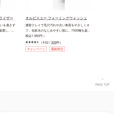
ではありません*3 すべての人にコメド（ニキビ
リと透明感
のもと）ができないというわけではありません。
のエイジン
生成を抑
ライザー
オルビスユー フォーミングウォッシュ
ュ除く）
いを逃さず
濃密クレイで毛穴汚れや古い角質をやさしくオ
湿力*3 年
ら厳選し、
フ。化粧水のなじみやすい肌に。7000種を超え
いによる*5
期エイジング
る成分から厳選し、「うるおいの質(*1)」に着目
税込1,980円～
*7 保湿成
本来のうるお
した初期エイジングケア(*2)シリーズオルビスユ
ラエキス配
（4.62 /
309
件）
エイジング
ーは肌本来のうるおいやバリア機能にアプローチ
ちた肌へ導
キャンペーン
通販限定
に着目し、
する初期エイジングケアシリーズです。「うるお
、スイカズ
た美しい肌
いの質」に着目し、肌荒れを予防しながらうるお
分・油分を
ープ独自の
いに満ちた美しい肌へと導きます。ポーラ・オル
0 気持ちの
ンテノール
ビスグループ独自の肌荒れ防止有効成分として、
をご覧くだ
合。角層のバ
「DF-パンテノール(*3)」を国内唯一(*4)、高濃
ぎ、肌不調
度で配合。角層のバリア機能にアプローチして肌
独自研究に
荒れを防ぎ、肌不調にゆらがない肌を叶えます。
ィベーター
そして、独自研究に基づいたアプローチ成分
高めて、ハリ
「MCアクティベーター(*5)」。肌のうるおいを
に満ちたゆ
引き出し・高めて、ハリ感あふれる肌へと導きま
計された3
す。うるおいに満ちたゆらがない肌をご体感いた
続けるあな
だくために設計された3ステップで、いつも力強