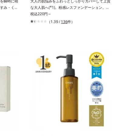
を瞬時に晴
大人の肌悩みをふわっとしっかりカバーして上質
すみ・くず
な大人肌へ(*1)。粉感レスファンデーション。大
トパウダー
人の肌悩みをふわっとしっかりカバーして、上質
税込220円～
は、どんよ
な肌(*1)を演出するパウダーファンデーションで
（1.39 /
136
件）
後の肌状態
す。毛穴もシミもくすみも“光”で飛ばし、なめら
泌でくずれ
かに仕上げる3種のパウダー（高いカバー力と艶
き間にフィ
を実現するパウダー・ムラのないなめらかな肌に
ます。また
整えるパウダー・自然な血色感をプラスする(*1)
に余分な皮
パウダー）を配合。さらに体温でとろける保湿成
をコントロ
分で粉体をコーティング、スフレ状にする製法と
“立て直
美容液成分(*2)により、重ねてもふんわり軽やか
がくずれた
に密着してうるおいが続きます。粉浮きや厚塗り
けでキレイ
感の少ない、リキッド派にもおすすめのパウダー
、パウダ
ファンデーションです。*1 メイク効果による
ねても
*2 保湿成分
です。