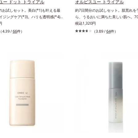
ユー ドット トライアル
オルビスユー トライアル
のお試しセット。美白(*1)も叶える最
約7日間分のお試しセット。肌荒れを
エイジングケア(*3)。ハリも透明感(*4)
ら、うるおいに満ちた美しい肌へ。70
。年齢サイン(*5)の因子に着目した肌
円
える成分から厳選し、「うるおいの質(
税込1,320円
ングケア(*3)シリーズ。オルビスユー
目した初期エイジングケア(*2)シリ
（4.39 /
66
件）
（3.89 /
64
件）
ーズは、年齢による肌悩み一つ一つを
ユーは肌本来のうるおいやバリア機能
ではなく、肌で起きていることの根本
チする初期エイジングケアシリーズで
。加齢とともに現れる年齢サイン(*5)
おいの質」に着目し、肌荒れを予防し
究を進めたところ、弾力感のない状態
おいに満ちた美しい肌へと導きます。
リのなさ」や、くすみ(*6)などが現れ
ルビスグループ独自の肌荒れ防止有効
である「透明感のなさ」が現れること
て、「DF-パンテノール(*3)」を国内唯
印象に大きな影響を与えていることが
高濃度で配合。角層のバリア機能にア
た。そこでオルビスユー ドットシリ
て肌荒れを防ぎ、肌不調にゆらがない
分(*7)として「G.D.F.アクティベー
す。そして、独自研究に基づいたアプ
)」を配合。そして、従来から配合してい
「MCアクティベーター(*5)」。肌の
成分「トラネキサム酸」を配合しまし
引き出し・高めて、ハリ感あふれる肌
、シリーズ共通の美容成分(*7)「GLル
す。うるおいに満ちたゆらがない肌を
ター(*9)」を配合することで、肌のふ
だくために設計された3ステップで、
透明感を叶えます。美白ケアしながら
く美しくあり続けるあなたを応援し
イジングケアが叶うシリーズに。3ス
肌にうるおいが満ち、維持されてい
向き(*10)のハリと透明感を。効果的
年齢に応じたお手入れのこと*3 デ