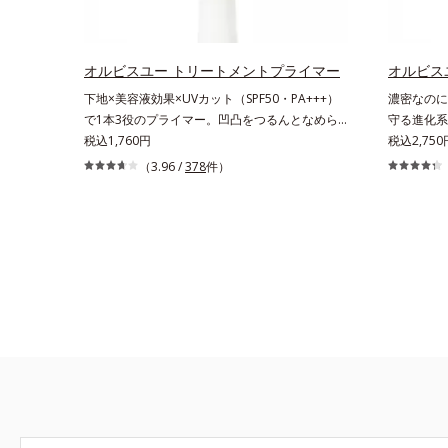
ことで、肌のふっくら感や透明感を叶えます。美
分「GLル
白ケアしながら多角的なエイジングケアが叶うシ
で、肌のふ
リーズに。3ステップで上向き(*11)のハリと透明
アしながら
感を。効果的なシナジー設計で、あなたのエイジ
ズに。3ス
オルビスユー トリートメントプライマー
オルビス
ングケアを応援します。*1 メラニンの生成を
を。効果的
下地×美容液効果×UVカット（SPF50・PA+++）
濃密なのに
抑え、シミ・ソバカスを防ぐ（ウォッシュを除
グケアを応
で1本3役のプライマー。凹凸をつるんとなめら
守る進化系
く）*2 オルビス内スキンケアシリーズの保湿
え、シミ・
かに(*1)整え、化粧ノリUPの高機能化粧下
税込1,760円
超える成分
税込2,75
力*3 年齢に応じたお手入れのこと*4 角層ま
*2 オル
地。“塗るたび高まる、素肌の美しさ” 肌本来の美
着目した初
（3.96 /
378
件）
で*5 うるおいによる*6 乾燥、ハリ・ツヤの
*3 年齢
しさを引き出す『オルビスユー』発想で、乾燥に
スユーは肌
なさ*7 乾燥による*8 保湿成分*9 ロニセラ
に肌に蓄積
よる小ジワをカバーしてハリ肌に整える高機能化
ーチする初
カエルレア果汁、ノバラエキス配合＝うるおいを
浄による物
粧下地毛穴や小ジワの凹凸をつるんとなめらかに
るおいの質
与えハリと透明感に満ちた肌へ導く保湿成分
燥、ハリ・
(*1)。スキンケア発想の化粧下地です。保湿成分
るおいに満
*10 メマツヨイグサ抽出液、スイカズラエキス
ラカエルレ
が肌全層(*2)に働きかけて、肌のうるおいをグン
オルビスグ
配合＝角層のすみずみまで水分・油分を保ち、ハ
を与えハリ
とアップ＆リッチなクリームのようにぴたっと密
て、「DF-
リ・ツヤを与える保湿成分*11 気持ちのこと
*11 メ
着。乾燥による小ジワを目立たなく(*1)し、つる
高濃度で配
配合＝角層
んとしたハリ肌に仕上げます。むやみに隠すので
て肌荒れを
リ・ツヤを
はなくふわりと光を拡散させ、メイク×スキンケ
す。そして
アのW効果で軽やかな美肌を印象づけます。紫外
「MCアク
線吸収剤フリーなのに高SPF値、さらにスキンプ
引き出し・
ロテクト複合成分(*3)が、ブルーライト、紫外
す。うるお
線、大気中の微粒子汚れなどの外的ダメージから
だくために