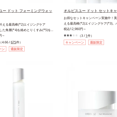
テロールズ、（Ｃ１２－２０）アルキ
整え、磨かれたような透明感とツヤを
ドの組み合わせが初（2023年4月 Min
とで、“つるん”とした光のヴェールを
ユー ドット フォーミングウォッ
オルビスユー ドット セットキ
ベースによる当社調べ）*2 うるお
うな仕上がりに。*1 スキンフィット
お得なセットキャンペーン実施中！美白
*3 お手入れのファーストステップ
（酸化チタン、酸化鉄、ステアロイル
える最高峰(*2)エイジングケア(*3)
も叶える最高峰(*2)エイジングケア
細胞間脂質に類似した構造*5 保湿
酸2Na）配合＝自然な仕上がりで肌悩
感(*4)も結果主義。年齢サイン(*5)
税込12,980円～
積した角層(*4)を絡めとりくすみ(*5)を
する粉体*2 角層まで*3 肌のキメを整
した肌科学エイジングケア(*3)シリ
着マイルドピーリング(*6)洗顔料。ハ
0円～
（3 /
1
件）
密着させる設計のこと
スユー ドットシリーズは、年齢によ
*7)も結果主義。年齢サイン(*8)の因
（4.66 /
675
件）
キャンペーン
通販限定
つ一つを対処するのではなく、肌で起
た肌科学エイジングケア(*3)シリー
ーン
通販限定
との根本原因に着目。加齢とともに現
スユー ドットシリーズは、年齢によ
イン(*5)について研究を進めたとこ
つ一つを対処するのではなく、肌で起
ない状態である「ハリのなさ」や、くす
との根本原因に着目。加齢とともに現
どが現れている状態である「透明感の
インについて研究を進めたところ、弾
れることで大人の肌印象に大きな影響
状態である「ハリのなさ」や、くすみ
ることが分かりました。そこでオルビ
どが現れている状態である「透明感のな
ットシリーズは美容成分(*7)として「G.
人の肌印象に大きな影響を与えている
ティベーター(*8)」を配合。そして
りました。そこでオルビスユー ドッ
合している美白有効成分「トラネキサ
美容成分(*9)として「G.D.F.アクテ
合しました。さらに、シリーズ共通の
(*10)」を配合。そして、従来から配
(*7)「GLルートブースター(*9)」を
美白(*1)有効成分「トラネキサム酸」
で、肌のふっくら感や透明感を叶えま
した。さらに、シリーズ共通の美容成
アしながら多角的なエイジングケアが