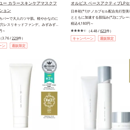
設計で、あなたのエイジングケアを応
ノールW*4 2022年5月 Mintel社
ユー カラースキンケアマスクフ
オルビス ベースアクティブLP
*1 メラニンの生成を抑え、シミ・
及び先行技術調査による当社調べ*5
ション
日本初(*1)ナノカプセル配合先行型
防ぐ（ウォッシュ除く）*2 オルビ
ソウエキス配合＝肌にうるおいを与え
とともに加速する肌悩み(*2)にブレ
”カバーで大人のツヤ肌。軽やかなのに
ケアシリーズの保湿力*3 年齢に応
に満ちたハリツヤ肌へ導く保湿成分ア
ンケアの打ち止め感に。年齢とともに
税込4,180円～
穴レスリキッドファンデ。みずみずし
れのこと*4 うるおいによる*5 乾
スト済＝全ての方にアレルギーが起こ
悩み(*2)にブレーキをかけ、化粧水前の
むように密着カバー毛穴レスでなめら
0円～
（4.48 /
623
件）
ツヤのなさ*6 乾燥による*7 保湿
うことではありません。
づくりで、うるおいに満ち満ちた内側
へ導く、リキッドファンデーション
ロニセラカエルレア果汁、ノバラエキ
（3.76 /
229
件）
キャンペーン
通販限定
うなハリ肌へ。化粧水は二度塗りしな
したいけど厚塗り感はイヤ」「素肌が
るおいを与えハリと透明感に満ちた肌
ーン
通販限定
安…。いろいろケアしているのに、あ
レイな人だと思われたい」そんなお客
成分*9 メマツヨイグサ抽出液、ス
みが晴れない…。そんな大人の肌悩み
誕生した、軽やかなのにピタッと密着
キス配合＝角層のすみずみまで水分・
チする先行型美容液です。日本初(*1
を“つるん”と隠すリキッドファンデー
、ハリ・ツヤを与える保湿成分*10
1/1000ナノサイズの極小カプセルの
。年齢とともに増えていくお悩みを自
とアレルギーテスト済＝全ての方にア
なじみやすい構造(*4)。内包した美容成
つも、まるで“素肌美人”に見える仕上
起こらないということではありませ
浸透をサポートし、角層すみずみをう
るのは、微細で均一なカバー粉体(*1)
たします。さらに“うるおいの通り道”
異なる毛穴にも隙なくフィットするか
粧水のなじみ感をUP。化粧水前に使
表面にダマ防止の特殊コーティングを
普段の化粧水の手ごたえをより実感で
、カバー粉体は薄く・均一に凹凸へフ
とり整った肌状態へ。化粧水前に2プ
穴や色ムラをカバーしながら自然な仕
だけで、うるおいのすき間にぐんぐん
えます。また、ファンデーションをつ
うるおいで満ち満ちたハリのある美肌
に保湿成分が肌へ浸透(*2)するスキン
す。*1 クチナシ果実エキス、ハト
ョニングセラム設計(*3)を採用。肌に
キス、ユズ果実エキス、水添レシチン
、保湿成分が浸透しうるおいを与えま