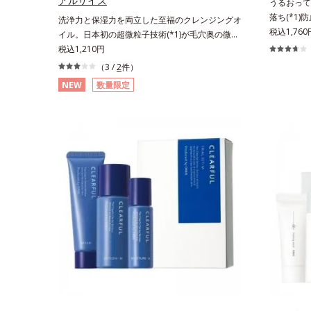
アルサイズ
うるおって
落ち(*1
洗浄力と保湿力を両立した至福のクレンジングオ
落ち(*1)
税込1,760
イル。日本初の超微粒子技術(*1)が毛穴奥の微細
のマイクロ
な汚れにアプローチ。圧倒的な洗浄力と毛穴悩み
税込1,210円
をフラット
に着目したクレンジングオイルのトライアルサイ
（3 /
2
件）
デが毛穴に
ズです。日本初・超微粒子技術(*1)で、さっと塗
NEW
数量限定
UPします
り広げるだけで濃いメイクはもちろん毛穴悩みも
＆ベタつき
取り去り、一瞬で気持ちのいい素肌へ。スキンケ
いを与え、
ア0番目に、かつてないクレンジング(*2)をご用
ます。また
意しました。ポーラ化成は独自の先端研究によ
採用。ファ
り、ナノバブルよりも小さい超微粒子(*3)をクレ
ぎ、キレイ
ンジングに搭載することに成功。毛穴よりはるか
ッドが肌に
に小さい超微粒子とオイルが肌と汚れの間に入り
っくら整う
込み、小さくばらけて肌表面にうるおいベールを
い密着感で
形成。これにより、洗い流した瞬間に汚れが肌に
できます。
再付着することを防止し、細かい毛穴汚れをごっ
OK。*1
そりするん！角栓溶解オイル(*4)が詰まりや黒ず
ること*2
みも溶かして、毛穴の目立ちにくいすべすべ肌に
メイク効果
洗い上げます。大人肌のためのくすみ(*5)を晴ら
すアプローチによって圧巻の洗浄力と保湿力を叶
え、毛穴目立ち(*6)や乾燥によるくすみをケア