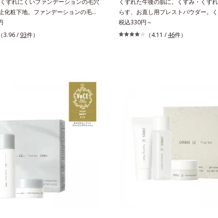
くずれにくいファンデーションの毛穴
くずれた午後の肌に。くすみ・くずれ
)防止化粧下地。ファンデーションの毛穴
らす、お直し用プレストパウダー。く
防止化粧下地です。毛穴1/10000サイズ
円
れを瞬時に晴らす、お直し用のプレス
税込330円～
カバー成分(*2)が毛穴をカバー。毛穴
です。朝のメイクから時間が経った肌
（3.96 /
93
件）
（4.11 /
46
件）
に整えてつるんとなめらかに。ファン
りくすんだ肌曇り状態。そんな朝と午
落ちる隙をつくらず、メイクのりが
の違いに着目しました。乾燥や皮脂分
。水分と皮脂のバランスを整え、乾燥
て毛穴に落ちたファンデーションのす
レスに。さらに毛穴周りの肌にうるお
ットし、凹凸や毛穴をフラットに整え
キュッと引き締め＆ハリ感をUPさせ
お直しと同時にうるおいを補給。さら
皮脂を感知するとギュッと固まる膜を
脂を吸着して、水分と皮脂のバランス
ンデーションのくずれや毛穴落ちを防
ールし、メイクがくずれにくい肌へ。
が長持ちします。軽やかにのびるリキ
す”ことにこだわった設計で、メイク
ほわっとべールをかけて、肌キメがふ
肌にすんなりなじみ、ポンポンするだ
かのよう(*3)。つっぱらないここちよ
が復活します。リキッド、クッション
、さまざまなタイプのファンデと併用
ー、どんなファンデーションの上に重
毛穴が気になる箇所への部分使いも
OK。携帯に便利なコンパクトタイプ
 ファンデーションがくずれて毛穴に落ち
 酸化チタン配合＝カバー力向上成分*3
による