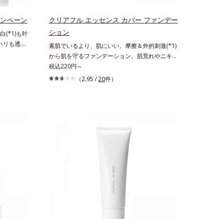
ルグルコシ
が叶うシリーズに。3ステップで上向き(*10)のハ
tel社データ
リと透明感を。効果的なシナジー設計で、あなた
ャンペーン
クリアフル エッセンス カバー ファンデー
い不足など
のエイジングケアを応援します。*1 メラニン
ション
(*1)も叶
のこと*4
の生成を抑え、シミ・ソバカスを防ぐ（ウォッシ
。ハリも透明
素肌でいるより、肌にいい。摩擦＆外的刺激(*1)
成分
ュを除く）*2 オルビス内スキンケアシリーズ
の因子に着目
から肌を守るファンデーション。肌荒れやニキビ
の保湿力*3 年齢に応じたお手入れのこと*4
ーズ。オルビ
があると、ファンデーションを塗っていいか悩む
税込220円～
うるおいによる*5 乾燥、ハリ・ツヤのなさ
る肌悩み一
もの。とはいえ、素肌のままでは紫外線など外的
*6 乾燥による*7 保湿成分*8 ロニセラカエ
（2.95 /
20
件）
きているこ
刺激(*1)をダイレクトに受けやすい状態です。肌
ルレア果汁、ノバラエキス配合＝うるおいを与え
れる年齢サ
荒れしやすい、ニキビができやすい人こそ、肌負
ハリと透明感に満ちた肌へ導く保湿成分*9 メ
ろ、弾力感の
担が少ない低刺激設計のファンデーションで守る
マツヨイグサ抽出液、スイカズラエキス配合＝角
み(*6)な
のがベスト。「クリアフル エッセンス カバー フ
層のすみずみまで水分・油分を保ち、ハリ・ツヤ
なさ」が現
ァンデーション」は紫外線吸収剤不使用のうえ、
を与える保湿成分*10 気持ちのこと
を与えてい
敏感肌対象パッチテスト済(*2)、ノンコメドジェ
スユー ド
ニックテスト済(*3)で、とことん肌のことを考え
D.F.アク
た設計。さらに美容成分に包まれた水分保持力の
、従来から配
高い粉体や和漢植物由来成分をはじめとした、肌
ム酸」を配
をいたわる保湿成分をたっぷり配合しました。肌
美容成分
にやさしいだけでなく、毛穴や凸凹、赤みをカバ
配合すること
ーして、自然な陶器肌を叶えます。*1 乾燥など
す。美白ケ
*2 すべての人に皮膚刺激がおきないというわけ
叶うシリー