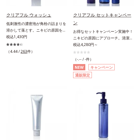
きにくい肌を目指します。さらにビ
目指します。さらにビタミンC誘導
タミンC誘導体をはじめとした5種
体をはじめとした5種の整肌成分
の整肌成分(*1)から成る「ナノVCシ
(*1)から成る「ナノVCショットカプ
クリアフル ウォッシュ
クリアフル セットキャンペー
ョットカプセル」を配合。カプセル
セル」を配合。カプセルが浸透して
ン
低刺激性の濃密泡が角栓の詰まりを
が浸透してから成分を放出する特殊
から成分を放出する特殊技術によっ
溶かして落とす。ニキビの原因を残
お得なセットキャンペーン実施中！
技術によって、高い浸透力(*2)と安
て、高い浸透力(*2)と安定性を実
さないクリアな肌に洗い上げる洗顔
税込1,430円
ニキビの原因にアプローチ。清潔な
定性を実現。毛穴の目立ちをしっか
現。毛穴の目立ちをしっかりケア
料。「ニキビをくり返してしまう」
垢抜け肌(*1)へ。「ニキビをくり返
税込4,280円～
りケア(*3)して、ゆらぎやすいニキ
(*3)して、ゆらぎやすいニキビ肌
「毛穴目立ちが気になる」「マスク
してしまう」「毛穴目立ち(*2)が気
（4.44 /
263
件）
ビ肌を、みずみずしい清潔な垢抜け
を、みずみずしい清潔な垢抜け肌
生活であごや口まわりのニキビが気
になる」「マスク生活であごや口ま
肌(*4)へと導きます。たっぷりの保
(*4)へと導きます。たっぷりの保湿
（-.-- / -件）
になる」というお悩みに。くり返し
わりのニキビが気になる」というお
湿成分で低刺激。敏感肌の方にもお
成分で低刺激。敏感肌の方にもお使
NEW
キャンペーン
ニキビの根本原因「肌のバリア機能
悩みに。くり返しニキビの根本原因
使いいただけます(*5)。*1 テトラ2-
いいただけます(*5)。*1 テトラ2-ヘ
通販限定
の低下」と、肌悩み「毛穴の目立
「肌のバリア機能の低下」と、肌悩
ヘキシルデカン酸アスコルビル、天
キシルデカン酸アスコルビル、天然
ち」の両方にWでアプローチする、
み「毛穴の目立ち」の両方にWでア
然ビタミンE、イノシット、フィチ
ビタミンE、イノシット、フィチン
薬用ニキビ対策スキンケアシリーズ
プローチする、薬用ニキビ対策スキ
ン酸、ユズセラミド、スフィンゴ糖
酸、ユズセラミド、スフィンゴ糖脂
です。5種の和漢植物由来成分とコ
ンケアシリーズです。5種の和漢植
脂質*2 角層内*3 うるおいによりキ
質*2 角層内*3 うるおいによりキメ
ラーゲンが肌をいたわりながらうる
物由来成分とコラーゲンが肌をいた
メを整えて毛穴を目立たなくする*4
を整えて毛穴を目立たなくする*4
おいを与え、バリア機能を維持。ニ
わりながらうるおいを与え、バリア
洗浄による汚れの除去*5 すべての
洗浄による汚れの除去*5 すべての
キビができにくい肌を目指します。
機能を維持。ニキビができにくい肌
方に皮膚刺激がおきないというわけ
方に皮膚刺激がおきないというわけ
さらにビタミンC誘導体をはじめと
を目指します。さらにビタミンC誘
ではありません※敏感肌対象パッチ
ではありません※敏感肌対象パッチ
した5種の整肌成分(*1)から成る
導体(*3)と5種の整肌成分(*4)から成
テスト済（すべての人に皮膚刺激が
テスト済（すべての人に皮膚刺激が
「ナノVCショットカプセル」を配
る「ナノVCショットカプセル(*5)」
おきないというわけではありませ
おきないというわけではありませ