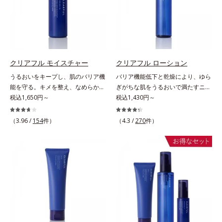
れ防止有効成分として、「DF-パン
植物由来成分や「ナノVCショット
粉体*4 化粧持ち性能
テノール(*3)」を国内唯一(*4)、高
カプセル」を採用。化粧水前に塗る
濃度で配合。角層のバリア機能にア
だけの簡単ケアで、ゴワつきや肌荒
プローチして肌荒れを防ぎ、肌不調
れ、ニキビを予防します。【ご使用
にゆらがない肌を叶えます。そし
ステップ】洗顔の後、化粧水の前に
て、独自研究に基づいたアプローチ
お使いいただく先行型美容液です。
クリアフル モイスチャー
クリアフル ローション
成分「MCアクティベーター
※敏感肌対象パッチテスト済（すべ
うるおいをキープし、肌のバリア機
バリア機能低下と乾燥により、ゆら
(*5)」。肌のうるおいを引き出し・
ての人に皮膚刺激がおきないという
能を守る。キメを整え、なめらかな
ぎがちな肌をうるおいで満たすニキ
高めて、ハリ感あふれる肌へと導き
わけではありません）※アレルギー
肌にするニキビ対策保湿液。「ニキ
税込1,650円～
ビ対策化粧水。「ニキビをくり返し
税込1,430円～
ます。うるおいに満ちたゆらがない
テスト済＝全ての方にアレルギーが
ビをくり返してしまう」「毛穴目立
てしまう」「毛穴目立ちが気にな
肌をご体感いただくために設計され
おきないということではありません
ちが気になる」「マスク生活であご
る」「マスク生活であごや口まわり
た3ステップで、いつも力強く美し
（3.96 /
154
件）
※ノンコメドジェニックテスト済＝
（4.3 /
270
件）
や口まわりのニキビが気になる」と
のニキビが気になる」というお悩み
くあり続けるあなたを応援します。
すべての人にコメド（ニキビのも
いうお悩みに。くり返しニキビの根
に。くり返しニキビの根本原因「肌
*1 肌にうるおいが満ち、維持され
と）ができないというわけではあり
本原因「肌のバリア機能の低下」
のバリア機能の低下」と、肌悩み
ている状態*2 年齢に応じたお手入
ません
と、肌悩み「毛穴の目立ち」の両方
「毛穴の目立ち」の両方にWでアプ
れのこと*3 デクスパンテノール
にWでアプローチする、薬用ニキビ
ローチする、薬用ニキビ対策スキン
W*4 2022年5月 Mintel社データベ
対策スキンケアシリーズです。5種
ケアシリーズです。5種の和漢植物
ース及び先行技術調査による当社調
の和漢植物由来成分とコラーゲンが
由来成分とコラーゲンが肌をいたわ
べ*5 オトギリソウエキス配合＝肌
肌をいたわりながらうるおいを与
りながらうるおいを与え、バリア機
にうるおいを与え、うるおいに満ち
え、バリア機能を維持。ニキビがで
能を維持。ニキビができにくい肌を
たハリツヤ肌へ導く保湿成分