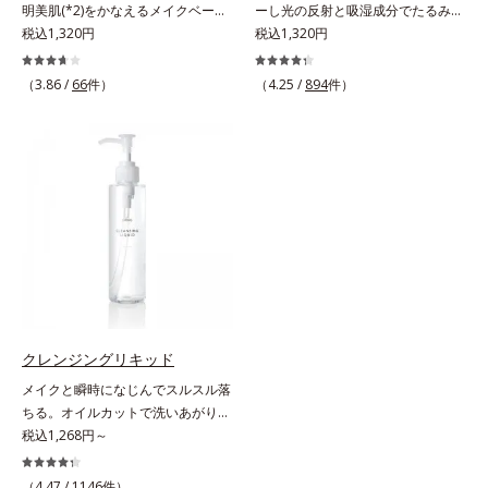
明美肌(*2)をかなえるメイクベー
ーし光の反射と吸湿成分でたるみ毛
ス。ニキビがあると、メイクはニキ
税込1,320円
穴もふんわり一掃。肌になじむクリ
税込1,320円
ビに良くないのではないかと心配に
ーム状の部分用化粧下地。小鼻や頬
なりがち。しかし何も塗らないと、
の気になる毛穴にさっと塗るだけ
（3.86 /
66
件）
（4.25 /
894
件）
刺激に弱いニキビ肌を紫外線にさら
で、毛穴が隠せる部分用化粧下地。
してしまうことに……。クリアフル
光を操るパウダーの働きで光を強力
デイケアベースは、ニキビケア(*1)
に乱反射させ、毛穴をふんわりぼか
できる新発想のメイク下地。スキン
します。さらに乾燥を感じたら水分
ケアシリーズと同様のニキビケア成
を吸湿して補う成分により、乾燥に
分を配合した肌にやさしい処方なの
よって目立ちやすい頬のたるみ毛穴
で、“ニキビをケアしたい”と“肌をキ
もふんわり一掃。するんとハリ感の
レイに見せたい”が同時に叶えられ
ある肌に整えます。絶妙ベージュ色
ます。ピンク味のあるベージュ色
で、黒ずみもカバー。肌をキュッと
で、塗るとくすみがさっと払われ、
ひきしめる植物性ひきしめ成分配合
肌が自然とトーンアップ。しっとり
で、テカリや化粧くずれも防ぎま
とした美しい仕上がりが続きます。
す。クリームをなじませると、さら
クレンジングリキッド
SPF28・PA+++で、ニキビ肌を紫外
さらの感触のパウダーに変化。まる
メイクと瞬時になじんでスルスル落
線ダメージからもしっかりガードし
でベルベットのようななめらか肌に
ちる。オイルカットで洗いあがりス
ます。※敏感肌対象パッチテスト済
整えるので、その後のファンデーシ
ッキリなのに保湿成分30％以上で後
税込1,268円～
（すべての人に皮膚刺激がおきない
ョンのノリが格段にアップします。
肌のうるおい感も抜群。「メイク落
というわけではありません）*1 ニ
ち」と「快適な洗い上がり」を叶え
（4.47 /
1146
件）