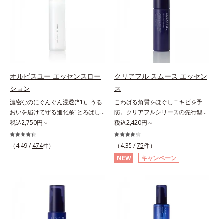
ファンデーションで守るのがベス
パイン、リパーゼ配合＝洗浄成分*2
も、素肌のような透明美肌を叶える
ト。「クリアフル エッセンス カバ
皮脂吸収成分*3 自社品*4 パルミチ
秘密は「スムースヴェールパウダー
ー ファンデーション」は紫外線吸
ン酸アスコルビルリン酸3Na配合＝
(*1)」にあります。7種の球状粉体
収剤不使用のうえ、敏感肌対象パッ
肌を引き締め、キメを整える成分*5
(*2)が凹凸を埋めて、肌に薄いヴェ
チテスト済(*2)、ノンコメドジェニ
皮脂・汚れの除去による
ールをかけるようにカバー。さらに
ックテスト済(*3)で、とことん肌の
板状粉体が光を反射して、すっぴん
ことを考えた設計。さらに美容成分
肌のようなナチュラルなツヤ感を演
に包まれた水分保持力の高い粉体や
オルビスユー エッセンスロー
クリアフル スムース エッセン
出します。また、皮脂を吸着する
和漢植物由来成分をはじめとした、
ション
ス
「あぶらとりパウダー(*3)」を配合
肌をいたわる保湿成分をたっぷり配
濃密なのにぐんぐん浸透(*1)。うる
こわばる角質をほぐしニキビを予
し、くずれ＆テカリを防いでサラサ
合しました。肌にやさしいだけでな
おいを届けて守る進化系"とろぱし
防。クリアフルシリーズの先行型美
ラ肌が長時間続きます。パウダータ
く、毛穴や凸凹、赤みをカバーし
ゃ"ローション。7000種を超える成
税込2,750円～
容液。くり返しニキビの根本原因と
税込2,420円～
イプながら、SPF50+・PA++++。パ
て、自然な陶器肌を叶えます。*1
分から厳選し、「うるおいの質
毛穴の両方にアプローチする、薬用
ウダーならではの軽いつけごこち
乾燥など*2 すべての人に皮膚刺激
(*1)」に着目した初期エイジングケ
ニキビスキンケア「クリアフルシリ
で、日焼け止めが苦手な方にもおす
（4.49 /
474
件）
がおきないというわけではありませ
（4.35 /
75
件）
ア(*2)シリーズオルビスユーは肌本
ーズ」の先行型美容液です。こわば
すめです。水や汗に強いスーパーウ
ん*3 すべての人にコメド（ニキビ
NEW
キャンペーン
来のうるおいやバリア機能にアプロ
った角質をやわらかくほぐし、毛穴
ォータープルーフ(*4)だから、レジ
のもと）ができないというわけでは
ーチする初期エイジングケアシリー
詰まりの起こりにくいなめらかな肌
ャーにも大活躍してくれます。*1
ありません。
ズです。「うるおいの質」に着目
へ。化粧水の肌なじみをサポート
シリカ、セルロース、窒化ホウ素配
し、肌荒れを予防しながらうるおい
し、すっとなじむ素直な肌を目指し
合＝セミマット肌を叶える球状と板
に満ちた美しい肌へと導きます。ポ
ます。またクリアフルシリーズに配
状の粉体*2 シリカ6種類、セルロー
ーラ・オルビスグループ独自の肌荒
合されているのと同じ、5種の和漢
ス*3 シリカ配合＝皮脂を吸着する