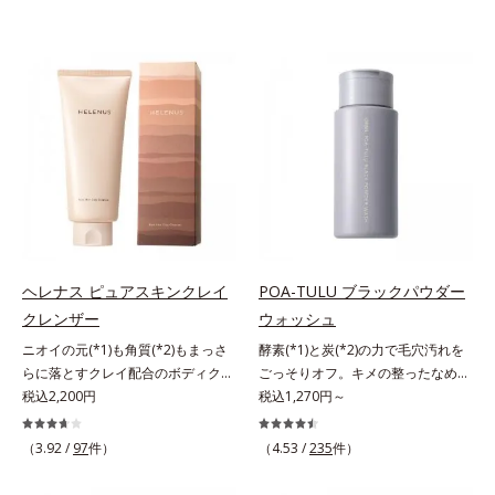
ヘレナス ピュアスキンクレイ
POA-TULU ブラックパウダー
クレンザー
ウォッシュ
ニオイの元(*1)も角質(*2)もまっさ
酵素(*1)と炭(*2)の力で毛穴汚れを
らに落とすクレイ配合のボディクレ
ごっそりオフ。キメの整ったなめら
ンザー。「へレナス」は、スキンケ
税込2,200円
か肌へ。酵素(*1)と炭(*2)の力で毛
税込1,270円～
アに強みのあるオルビスとフレグラ
穴汚れをしっかり落とす、パウダー
ンスを愛するセントピアによる共同
タイプの酵素洗顔料です。皮脂やた
（3.92 /
97
件）
（4.53 /
235
件）
ブランド。ピュアスキンクレイクレ
んぱく質と汚れが溜まって角栓にな
ンザーは、ニオイの元(*1)も角質
ると、毛穴に詰まって毛穴の開き＆