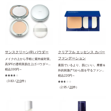
(*2)もまっさらにオフするボディク
目立ちの原因に。普段の洗顔(*3)で
レンザーです。気になるニオイ、ご
は落としにくい汚れは、酵素洗顔料
わつきの元となるのは、皮脂と古い
で落としましょう。3種の酵素がた
角質。汚れの吸着力が強い3種のク
んぱく質や皮脂を溶かして分解。炭
レイ配合(*3)で、皮脂や古い角質、
が無数の毛穴に入り込み、溶けた汚
毛穴汚れまでスッキリ落として、ず
れをパワフルに吸着してすっきり落
っと触れていたくなるような、しっ
とします。さらに浸透型ビタミンC
とりうるおったなめらかな素肌に整
誘導体(*4)が汚れを取り去った毛穴
えます。脇や胸元、膝、かかとなど
を引きしめ、キメの整ったなめらか
のニオイや角質が気になる部位に、
な肌に洗い上げます。ツブツブ入り
サンスクリーン(R) パウダー
クリアフル エッセンス カバー
週2～3回を目安にお使いいただけ
のパウダーが泡立てネットのように
ファンデーション
メイクの上から手軽に紫外線対策。
る、スペシャルボディケアアイテム
空気を含ませるので、簡単に泡立て
高SPFの透明美肌仕上げパウダー。
素肌でいるより、肌にいい。摩擦＆
です。落ち着きと深みを感じさせ
られます。濃密うるおい泡を洗い流
メイクの上から手を汚さずに紫外線
税込330円～
外的刺激(*1)から肌を守るファンデ
る、ウッディの香り。*1 ニオイの
したあとは大人の肌もつっぱりにく
対策ができるUVカットパウダーで
ーション。肌荒れやニキビがある
税込220円～
元となる汚れ *2 古い角質 *3 レ
く、使うたびに毛穴の目立ちにくい
す。“素肌のようななめらかな軽
と、ファンデーションを塗っていい
（3.83 /
210
件）
ッドクレイ（イライト、カオリン）
肌(*5)を目指せます。性別問わずお
さ”と“高いUVカット効果”の両立を
か悩むもの。とはいえ、素肌のまま
配合＝古い角質をからめとる洗浄成
使いいただけるので、ご夫婦やカッ
（2.95 /
20
件）
叶えました。持ち運びしやすいプレ
では紫外線など外的刺激(*1)をダイ
分、モロッコ溶岩クレイ配合＝古い
プルでシェアするのもおすすめ。デ
ストタイプ。外出先でも、メイクの
レクトに受けやすい状態です。肌荒
角質をからめとる洗浄成分、ベント
コルテやヒップなど、ボディのザラ
上からササッとUVカットとお直し
れしやすい、ニキビができやすい人
ナイト配合＝洗浄成分
つきが気になるところにもお使いい
が同時にできるお役立ちアイテムで
こそ、肌負担が少ない低刺激設計の
ただけます。*1 プロテアーゼ、パ
す。毛穴や色ムラをカバーしながら