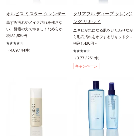
合。カプセルが浸透してから成分を
を配合。カプセルが浸透(*6)してか
ん）※弱酸性
ん）※弱酸性
放出する特殊技術によって、高い浸
ら成分を放出する特殊技術によっ
オルビス ミスター クレンザー
クリアフル ディープ クレンジ
透力(*2)と安定性を実現。毛穴の目
て、高い浸透力(*6)と安定性を実
ング リキッド
立ちをしっかりケア(*3)して、ゆら
黒ずみ汚れやメイク汚れを残さな
現。毛穴の目立ちをしっかりケア
ぎやすいニキビ肌を、みずみずしい
い、酵素の力でやさしくなめらかに
(*7)して、ゆらぎやすいニキビ肌
ニキビが気になる肌をいたわりなが
清潔な垢抜け肌(*4)へと導きます。
洗い上げるW洗顔不要のスペシャル
税込1,980円
を、みずみずしい清潔な垢抜け肌
ら毛穴汚れをオフするリキッドクレ
たっぷりの保湿成分で低刺激。敏感
クレンザー。過剰な皮脂とその皮脂
(*1)へと導きます。たっぷりの保湿
ンジング。ニキビにお悩みの肌をい
税込1,430円～
肌の方にもお使いいただけます
汚れが詰まって発生する黒ずみ汚れ
成分で低刺激。敏感肌の方にもお使
たわりながら、メイクをしっかりオ
（4.09 /
44
件）
(*5)。*1 テトラ2-ヘキシルデカン酸
に着目。古い角層を洗い流す洗浄成
いいただけます(*8)。L＝さっぱり
フするリキッドクレンジングです。
（3.77 /
251
件）
アスコルビル、天然ビタミンE、イ
分「リンゴ酸」と過剰な皮脂を溶か
タイプ（ニキビのできやすい肌・超
ファンデーション、ポイントメイク
キャンペーン
ノシット、フィチン酸、ユズセラミ
し出す脂質分解酵素「リパーゼ」を
脂性肌～普通肌）M＝しっとりタイ
などの個々の汚れに対応する洗浄成
ド、スフィンゴ糖脂質*2 角層内*3
組み合わせた複合洗浄成分「リンゴ
プ（ニキビのできやすい肌・普通肌
分が、何度も肌をこすらなくてもメ
うるおいによりキメを整えて毛穴を
酸 LP(*1)」を配合し、毛穴の黒ずみ
～乾性肌）*1 洗浄による汚れの除
イク汚れをするんと落とします。ニ
目立たなくする*4 洗浄による汚れ
汚れを繰り返しません。さらに、
去*2 キメの乱れによる*3 テトラ2-
キビの原因となる毛穴の詰まりとメ
の除去*5 すべての方に皮膚刺激が
「CISブースター(*2)」配合で、あな
ヘキシルデカン酸アスコルビル配合
イク汚れにピタッと密着して落とす
おきないというわけではありません
た本来の清潔透明肌へと導きます。
＝整肌成分*4 天然ビタミンE、イノ
「毛穴クリア処方(*)」を採用。さら
※敏感肌対象パッチテスト済（すべ
毛穴の汚れをしっかり洗い流す期待
シット、フィチン酸、ユズセラミ
にオルビスのニキビ対策スキンケア
ての人に皮膚刺激がおきないという
感が高まる黒と、優しく肌に吸い付
ド、スフィンゴ糖脂質*5 テトラ2-
「クリアフルシリーズ」と共通の成
わけではありません）
くようなとろけ感のジェル状テクス
ヘキシルデカン酸アスコルビル、天
分も配合し、クリアな肌へ。肌への
チャー。毛穴の黒ずみもメイクもし
然ビタミンE、イノシット、フィチ
摩擦を軽減させるための厚みのある
っかり洗い流し、洗いあがりはつる
ン酸、ユズセラミド、スフィンゴ糖
テクスチャーと、たっぷり40％のう