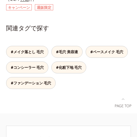
キビ・肌荒れを防ぐ*2 うるおいに
る、アクアクレンジング成分を採
よる透明感のある肌
キャンペーン
通販限定
用。ファンデーションやポイントメ
イクなど、それぞれの汚れに的を絞
って効率的に洗浄するので、あっと
関連タグで探す
いう間にメイクオフ。美容液のよう
にとろみのあるテクスチャーで肌に
スーッと伸び広がります。さらに、
成分の30％以上が素肌のうるおいバ
#メイク落とし 毛穴
#毛穴 美容液
#ベースメイク 毛穴
ランスを保つ保湿成分なので、ヌル
つきのないみずみずしい快適な洗い
#コンシーラー 毛穴
#化粧下地 毛穴
上がりです。もちろん濡れた手OK
です。また、プッシュ部分が押しや
すいボトルを採用しており、浴室で
#ファンデーション 毛穴
使ってもすべりにくく、濡れた手で
も快適にお使いいただけます。