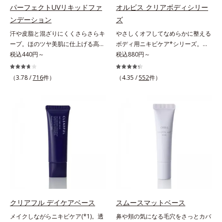
んとした肌に。泡立て不要であわた
脂質配合＝肌をなめらかに整える整
るおい成分、植物由来の洗浄成分も
パーフェクトUVリキッドファ
オルビス クリアボディシリー
だしい朝も疲れて帰ってきた夜も手
肌成分*6 角層まで*7 うるおいによ
配合し、繊細な肌をやさしく洗い上
ンデーション
ズ
軽にご使用いただけます。*1 リパ
りキメを整えて毛穴を目立たなくす
げます。* 皮脂やメイクの油となじ
ーゼ、リンゴ酸*2 イソステアリル
る*8 すべての方に皮膚刺激がおき
汗や皮脂と混ざりにくくさらさらキ
やさしくオフしてなめらかに整える
み、毛穴の汚れを落とす処方
アスコルビルリン酸２Na、プラン
ないというわけではありません※敏
ープ。ほのツヤ美肌に仕上げる高
ボディ用ニキビケア*シリーズ。背
クトンエキス、ハス花エキス、乳酸
感肌対象パッチテスト済（すべての
SPFファンデ。SPF50・PA++++で紫
税込440円～
中や胸元は皮脂が多く、意外とニキ
税込880円～
桿菌/セイヨウナシ果汁発酵液、ア
人に皮膚刺激がおきないというわけ
外線を強力カットしながら、さらさ
ビのできやすい部分です。顔と背中
ルギニン【ご使用ステップ】オルビ
ではありません）※弱酸性（ローシ
ら美肌が10時間(*)続くリキッドフ
では皮膚の厚みが違うから、すべす
（3.78 /
716
件）
（4.35 /
552
件）
ス ミスター クレンザー ⇒ 化粧水
ョン・モイスチャーのみ）
ァンデーションです。汗・皮脂がフ
べボディのためにはボディ用のアイ
⇒ 保湿液※洗顔料と置き換えてご
ァンデと混ざらず放出されること
テムでお手入れしましょう。オルビ
使用いただけます。※週2～3回のス
で、時間が経ってもくすみにくく、
スではボディのニキビケア(*)のため
ペシャル洗顔としてのご使用をおす
くずれにくく、軽やかにピタッとフ
に、たっぷりの泡でやさしく洗う洗
すめいたしますが、クレンジング料
ィット。まるでつけたてのような美
浄料と、手軽にシュッとひと吹きで
としてお使いいただく場合や、お肌
肌をキープします。またドーナツ型
きるスプレータイプのローションの
の状態に合わせて毎日お使いいただ
の粉体を採用したことで、より多く
2ステップをご用意しています。洗
いても問題ありません。【ご使用方
均一に光を拡散することを実現。毛
浄料もローションも、肌へのやさし
法】①適量(さくらんぼ 1粒程度)を
穴やシミの目立ちにくい“ほのツヤ
さに配慮した無油分・無香料・無着
とり、乾いた肌の上で優しくらせん
美肌”に仕上げます。ウォータープ
色。清涼成分のメントール配合で、
を描くように、よくなじませます。
ルーフテスト済で、アウトドアにも
すっきり気持ちの良い使用感です。
②指先の感触が軽くなったら、水ま
おすすめです。* 10時間化粧持ちデ
* ニキビ・肌荒れを防ぐ
クリアフル デイケアベース
スムースマットベース
たはぬるま湯でよく洗い流します。
ータ取得済（当社調べ）効果には個
メイクしながらニキビケア(*1)。透
鼻や頬の気になる毛穴をさっとカバ
※W洗顔は不要です。
人差があります。