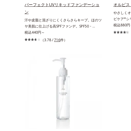
ド、スフィンゴ糖脂質*2 角層内*3 うるおいによ
性肌）*1
パーフェクトUVリキッドファンデーショ
オルビス
りキメを整えて毛穴を目立たなくする*4 洗浄に
よる*3 
ン
やさしくオ
よる汚れの除去*5 すべての方に皮膚刺激がおき
配合＝整肌
ビケア*シ
汗や皮脂と混ざりにくくさらさらキープ。ほのツ
ないというわけではありません※敏感肌対象パッ
フィチン酸
外とニキビ
税込880円
ヤ美肌に仕上げる高SPFファンデ。SPF50・
チテスト済（すべての人に皮膚刺激がおきないと
*5 テト
皮膚の厚み
PA++++で紫外線を強力カットしながら、さらさ
税込440円～
いうわけではありません）
然ビタミン
はボディ用
ら美肌が10時間(*)続くリキッドファンデーショ
ラミド、ス
（3.78 /
716
件）
ルビスでは
ンです。汗・皮脂がファンデと混ざらず放出され
整える整肌
っぷりの泡
ることで、時間が経ってもくすみにくく、くずれ
メを整えて
ッとひと吹
にくく、軽やかにピタッとフィット。まるでつけ
に皮膚刺激
の2ステッ
たてのような美肌をキープします。またドーナツ
※敏感肌対
ションも、
型の粉体を採用したことで、より多く均一に光を
刺激がおき
香料・無着
拡散することを実現。毛穴やシミの目立ちにく
酸性（ロー
っきり気持
い“ほのツヤ美肌”に仕上げます。ウォータープル
れを防ぐ
ーフテスト済で、アウトドアにもおすすめです。
* 10時間化粧持ちデータ取得済（当社調べ）効果
には個人差があります。