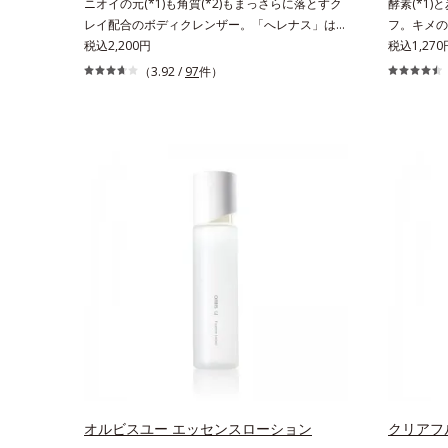
ニオイの元(*1)も角質(*2)もまっさらに落とすク
酵素(*1)
レイ配合のボディクレンザー。「へレナス」は、
フ。キメの
スキンケアに強みのあるオルビスとフレグランス
税込2,200円
(*2)の
税込1,27
を愛するセントピアによる共同ブランド。ピュア
タイプの酵
（3.92 /
97
件）
スキンクレイクレンザーは、ニオイの元(*1)も角
れが溜まっ
質(*2)もまっさらにオフするボディクレンザーで
の開き＆目
す。気になるニオイ、ごわつきの元となるのは、
としにくい
皮脂と古い角質。汚れの吸着力が強い3種のクレ
う。3種の
イ配合(*3)で、皮脂や古い角質、毛穴汚れまでス
解。炭が無
ッキリ落として、ずっと触れていたくなるよう
ワフルに吸
な、しっとりうるおったなめらかな素肌に整えま
透型ビタミ
す。脇や胸元、膝、かかとなどのニオイや角質が
穴を引きし
気になる部位に、週2～3回を目安にお使いいた
上げます。
だける、スペシャルボディケアアイテムです。落
トのように
ち着きと深みを感じさせる、ウッディの香り。
れます。濃
*1 ニオイの元となる汚れ *2 古い角質 *3 レ
の肌もつっ
ッドクレイ（イライト、カオリン）配合＝古い角
にくい肌(
質をからめとる洗浄成分、モロッコ溶岩クレイ配
ただけるの
合＝古い角質をからめとる洗浄成分、ベントナイ
もおすすめ
ト配合＝洗浄成分
ラつきが気
す。*1 
オルビスユー エッセンスローション
クリアフ
＝洗浄成分*