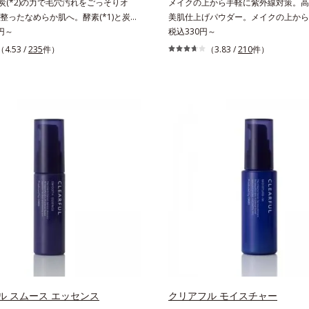
と炭(*2)の力で毛穴汚れをごっそりオ
メイクの上から手軽に紫外線対策。高S
整ったなめらか肌へ。酵素(*1)と炭
美肌仕上げパウダー。メイクの上から
力で毛穴汚れをしっかり落とす、パウダー
0円～
に紫外線対策ができるUVカットパウ
税込330円～
素洗顔料です。皮脂やたんぱく質と汚
す。“素肌のようななめらかな軽さ”と“
（4.53 /
235
件）
（3.83 /
210
件）
て角栓になると、毛穴に詰まって毛穴
ット効果”の両立を叶えました。持ち
立ちの原因に。普段の洗顔(*3)では落
いプレストタイプ。外出先でも、メイ
汚れは、酵素洗顔料で落としましょ
ササッとUVカットとお直しが同時に
酵素がたんぱく質や皮脂を溶かして分
立ちアイテムです。毛穴や色ムラをカ
数の毛穴に入り込み、溶けた汚れをパ
らも、素肌のような透明美肌を叶える
着してすっきり落とします。さらに浸
ムースヴェールパウダー(*1)」にあり
ンC誘導体(*4)が汚れを取り去った毛
の球状粉体(*2)が凹凸を埋めて、肌
め、キメの整ったなめらかな肌に洗い
ルをかけるようにカバー。さらに板状
ツブツブ入りのパウダーが泡立てネッ
反射して、すっぴん肌のようなナチュ
空気を含ませるので、簡単に泡立てら
感を演出します。また、皮脂を吸着す
密うるおい泡を洗い流したあとは大人
とりパウダー(*3)」を配合し、くず
ぱりにくく、使うたびに毛穴の目立ち
防いでサラサラ肌が長時間続きます。
*5)を目指せます。性別問わずお使いい
イプながら、SPF50+・PA++++。
で、ご夫婦やカップルでシェアするの
はの軽いつけごこちで、日焼け止めが
。デコルテやヒップなど、ボディのザ
もおすすめです。水や汗に強いスーパ
になるところにもお使いいただけま
ープルーフ(*4)だから、レジャーに
プロテアーゼ、パパイン、リパーゼ配合
くれます。*1 シリカ、セルロース、
ル スムース エッセンス
クリアフル モイスチャー
2 皮脂吸収成分*3 自社品*4 パルミ
配合＝セミマット肌を叶える球状と板