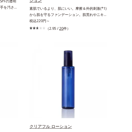
ション
PFの透明
手を汚さず
素肌でいるより、肌にいい。摩擦＆外的刺激(*1)
ダーで
から肌を守るファンデーション。肌荒れやニキビ
高いUVカ
があると、ファンデーションを塗っていいか悩む
税込220円～
運びしやす
もの。とはいえ、素肌のままでは紫外線など外的
（2.95 /
20
件）
クの上から
刺激(*1)をダイレクトに受けやすい状態です。肌
できるお役
荒れしやすい、ニキビができやすい人こそ、肌負
バーしなが
担が少ない低刺激設計のファンデーションで守る
秘密は「ス
のがベスト。「クリアフル エッセンス カバー フ
ます。7種
ァンデーション」は紫外線吸収剤不使用のうえ、
に薄いヴェー
敏感肌対象パッチテスト済(*2)、ノンコメドジェ
粉体が光を
ニックテスト済(*3)で、とことん肌のことを考え
ラルなツヤ
た設計。さらに美容成分に包まれた水分保持力の
る「あぶら
高い粉体や和漢植物由来成分をはじめとした、肌
れ＆テカリを
をいたわる保湿成分をたっぷり配合しました。肌
パウダータ
にやさしいだけでなく、毛穴や凸凹、赤みをカバ
パウダーならで
ーして、自然な陶器肌を叶えます。*1 乾燥など
苦手な方に
*2 すべての人に皮膚刺激がおきないというわけ
ーウォータ
ではありません*3 すべての人にコメド（ニキビ
も大活躍して
のもと）ができないというわけではありません。
窒化ホウ素
クリアフル ローション
状の粉体