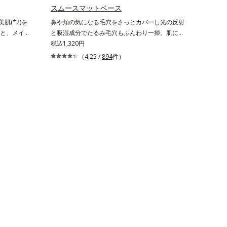
おすすめい
スムースマットベース
使いいただ
肌(*2)を
鼻や頬の気になる毛穴をさっとカバーし光の反射
お使いいた
と、メイク
と吸湿成分でたるみ毛穴もふんわり一掃。肌にな
法】①適量
配になりが
じむクリーム状の部分用化粧下地。小鼻や頬の気
税込1,320円
肌の上で優
いニキビ肌
になる毛穴にさっと塗るだけで、毛穴が隠せる部
せます。②
（4.25 /
894
件）
。クリアフ
分用化粧下地。光を操るパウダーの働きで光を強
ぬるま湯で
)できる新発
力に乱反射させ、毛穴をふんわりぼかします。さ
す。
と同様のニ
らに乾燥を感じたら水分を吸湿して補う成分によ
処方なの
り、乾燥によって目立ちやすい頬のたるみ毛穴も
レイに見せた
ふんわり一掃。するんとハリ感のある肌に整えま
のあるベー
す。絶妙ベージュ色で、黒ずみもカバー。肌をキ
れ、肌が自
ュッとひきしめる植物性ひきしめ成分配合で、テ
しい仕上が
カリや化粧くずれも防ぎます。クリームをなじま
ニキビ肌を紫
せると、さらさらの感触のパウダーに変化。まる
ます。※敏
でベルベットのようななめらか肌に整えるので、
に皮膚刺激
その後のファンデーションのノリが格段にアップ
*1 ニキ
します。
透明感のあ