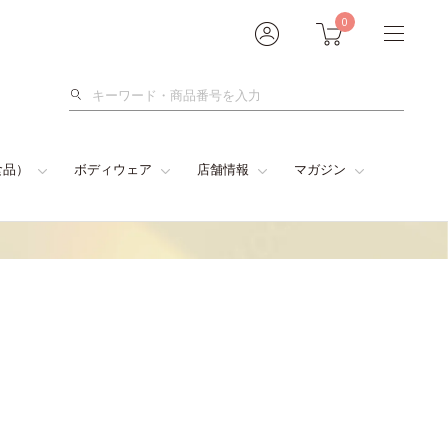
0
検
索
食品）
ボディウェア
店舗情報
マガジン