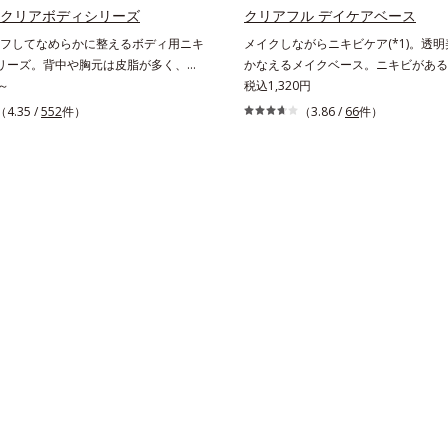
 洗浄による汚れの除去*2 キメの乱れに
回のスペシャル洗顔としてのご使用を
 クリアボディシリーズ
クリアフル デイケアベース
テトラ2-ヘキシルデカン酸アスコルビル
たしますが、クレンジング料としてお
フしてなめらかに整えるボディ用ニキ
メイクしながらニキビケア(*1)。透明美
成分*4 天然ビタミンE、イノシット、
く場合や、お肌の状態に合わせて毎日
リーズ。背中や胸元は皮脂が多く、意
かなえるメイクベース。ニキビがある
、ユズセラミド、スフィンゴ糖脂質
だいても問題ありません。【ご使用方
のできやすい部分です。顔と背中では
～
はニキビに良くないのではないかと心
税込1,320円
ラ2-ヘキシルデカン酸アスコルビル、天
(さくらんぼ 1粒程度)をとり、乾いた
が違うから、すべすべボディのために
ち。しかし何も塗らないと、刺激に弱
E、イノシット、フィチン酸、ユズセ
（4.35 /
552
件）
しくらせんを描くように、よくなじま
（3.86 /
66
件）
のアイテムでお手入れしましょう。オ
を紫外線にさらしてしまうことに……
フィンゴ糖脂質配合＝肌をなめらかに
指先の感触が軽くなったら、水または
ボディのニキビケア(*)のために、た
ル デイケアベースは、ニキビケア(*1
成分*6 角層まで*7 うるおいによりキ
よく洗い流します。※W洗顔は不要で
でやさしく洗う洗浄料と、手軽にシュ
想のメイク下地。スキンケアシリーズ
毛穴を目立たなくする*8 すべての方
きできるスプレータイプのローション
キビケア成分を配合した肌にやさしい
がおきないというわけではありません
プをご用意しています。洗浄料もロー
で、“ニキビをケアしたい”と“肌をキ
象パッチテスト済（すべての人に皮膚
肌へのやさしさに配慮した無油分・無
い”が同時に叶えられます。ピンク味
ないというわけではありません）※弱
色。清涼成分のメントール配合で、す
ジュ色で、塗るとくすみがさっと払わ
ション・モイスチャーのみ）
ちの良い使用感です。* ニキビ・肌荒
然とトーンアップ。しっとりとした美
りが続きます。SPF28・PA+++で、
外線ダメージからもしっかりガードし
感肌対象パッチテスト済（すべての人
がおきないというわけではありません）
ビ・肌荒れを防ぐ*2 うるおいによる
る肌