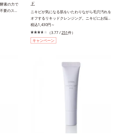
よりキメを整
角層内*3 うるおいによりキメを整えて毛穴を目
ド
酵素の力で
よる汚れの
立たなくする*4 洗浄による汚れの除去*5 すべて
不要のスペ
ニキビが気になる肌をいたわりながら毛穴汚れを
ないという
の方に皮膚刺激がおきないというわけではありま
皮脂汚れが
オフするリキッドクレンジング。ニキビにお悩み
チテスト済
せん※敏感肌対象パッチテスト済（すべての人に
古い角層を
の肌をいたわりながら、メイクをしっかりオフす
税込1,430円～
いうわけで
皮膚刺激がおきないというわけではありません）
な皮脂を溶
るリキッドクレンジングです。ファンデーショ
※弱酸性
（3.77 /
251
件）
組み合わせ
ン、ポイントメイクなどの個々の汚れに対応する
キャンペーン
を配合し、
洗浄成分が、何度も肌をこすらなくてもメイク汚
さらに、
れをするんと落とします。ニキビの原因となる毛
た本来の清
穴の詰まりとメイク汚れにピタッと密着して落と
しっかり洗
す「毛穴クリア処方(*)」を採用。さらにオルビ
に吸い付く
スのニキビ対策スキンケア「クリアフルシリー
ー。毛穴の
ズ」と共通の成分も配合し、クリアな肌へ。肌へ
洗いあがり
の摩擦を軽減させるための厚みのあるテクスチャ
わただしい
ーと、たっぷり40％のうるおい成分、植物由来
用いただけ
の洗浄成分も配合し、繊細な肌をやさしく洗い上
ソステアリル
げます。* 皮脂やメイクの油となじみ、毛穴の汚
トンエキ
れを落とす処方
ウナシ果汁
】オルビス
湿液※洗顔
※週2～3