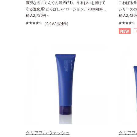
濃密なのにぐんぐん浸透(*1)。うるおいを届けて
こわばる角
チン酸アス
守る進化系"とろぱしゃ"ローション。7000種を
シリーズの
め、キメを
超える成分から厳選し、「うるおいの質(*1)」に
税込2,750円～
原因と毛穴
税込2,42
る
着目した初期エイジングケア(*2)シリーズオルビ
スキンケア
（4.49 /
474
件）
スユーは肌本来のうるおいやバリア機能にアプロ
液です。こ
NEW
ーチする初期エイジングケアシリーズです。「う
穴詰まりの
るおいの質」に着目し、肌荒れを予防しながらう
の肌なじみ
るおいに満ちた美しい肌へと導きます。ポーラ・
を目指しま
オルビスグループ独自の肌荒れ防止有効成分とし
れているの
て、「DF-パンテノール(*3)」を国内唯一(*4)、
「ナノVC
高濃度で配合。角層のバリア機能にアプローチし
に塗るだけ
て肌荒れを防ぎ、肌不調にゆらがない肌を叶えま
キビを予防
す。そして、独自研究に基づいたアプローチ成分
後、化粧水
「MCアクティベーター(*5)」。肌のうるおいを
す。※敏感
引き出し・高めて、ハリ感あふれる肌へと導きま
皮膚刺激が
す。うるおいに満ちたゆらがない肌をご体感いた
※アレルギ
だくために設計された3ステップで、いつも力強
おきないと
く美しくあり続けるあなたを応援します。*1
ジェニック
肌にうるおいが満ち、維持されている状態*2
ビのもと）
年齢に応じたお手入れのこと*3 デクスパンテ
ノールW*4 2022年5月 Mintel社データベース
クリアフル ウォッシュ
クリアフ