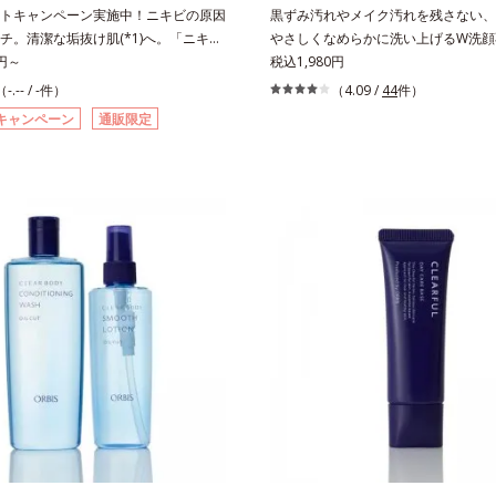
ンゴ糖脂質*2 角層内*3 うるおいに
トキャンペーン実施中！ニキビの原因
黒ずみ汚れやメイク汚れを残さない、
えて毛穴を目立たなくする*4 洗浄に
チ。清潔な垢抜け肌(*1)へ。「ニキビ
やさしくなめらかに洗い上げるW洗顔
除去*5 すべての方に皮膚刺激がおき
てしまう」「毛穴目立ち(*2)が気にな
0円～
シャルクレンザー。過剰な皮脂とその
税込1,980円
わけではありません※敏感肌対象パッ
ク生活であごや口まわりのニキビが気
詰まって発生する黒ずみ汚れに着目。
（-.-- / -件）
（4.09 /
44
件）
（すべての人に皮膚刺激がおきないと
いうお悩みに。くり返しニキビの根本
洗い流す洗浄成分「リンゴ酸」と過剰
はありません）※弱酸性
キャンペーン
通販限定
バリア機能の低下」と、肌悩み「毛穴
かし出す脂質分解酵素「リパーゼ」を
の両方にWでアプローチする、薬用ニ
た複合洗浄成分「リンゴ酸 LP(*1)」
キンケアシリーズです。5種の和漢植
毛穴の黒ずみ汚れを繰り返しません。
とコラーゲンが肌をいたわりながらう
「CISブースター(*2)」配合で、あな
え、バリア機能を維持。ニキビができ
潔透明肌へと導きます。毛穴の汚れを
目指します。さらにビタミンC誘導体
い流す期待感が高まる黒と、優しく肌
種の整肌成分(*4)から成る「ナノVCショ
ようなとろけ感のジェル状テクスチャ
(*5)」を配合。カプセルが浸透(*6)
黒ずみもメイクもしっかり洗い流し、
分を放出する特殊技術によって、高い
はつるんとした肌に。泡立て不要であ
6)と安定性を実現。毛穴の目立ちをしっ
朝も疲れて帰ってきた夜も手軽にご使
*7)して、ゆらぎやすいニキビ肌を、み
ます。*1 リパーゼ、リンゴ酸*2 イ
清潔な垢抜け肌(*1)へと導きます。た
アスコルビルリン酸２Na、プランク
湿成分で低刺激。敏感肌の方にもお使
ス、ハス花エキス、乳酸桿菌/セイヨ
ます(*8)。L＝さっぱりタイプ（ニキ
発酵液、アルギニン【ご使用ステップ
すい肌・超脂性肌～普通肌）M＝しっ
ミスター クレンザー ⇒ 化粧水 ⇒ 保
（ニキビのできやすい肌・普通肌～乾
料と置き換えてご使用いただけます。