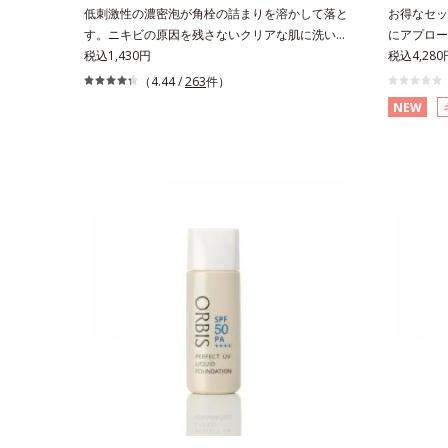
及び先行技術調査による当社調べ*5 オトギリ
低刺激性の濃密泡が角栓の詰まりを溶かして落と
お得なセッ
ソウエキス配合＝肌にうるおいを与え、うるおい
す。ニキビの原因を残さないクリアな肌に洗い上
にアプロー
に満ちたハリツヤ肌へ導く保湿成分
げる洗顔料。「ニキビをくり返してしまう」「毛
税込1,430円
をくり返し
税込4,28
穴目立ちが気になる」「マスク生活であごや口ま
る」「マス
（4.44 /
263
件）
わりのニキビが気になる」というお悩みに。くり
になる」と
NEW
返しニキビの根本原因「肌のバリア機能の低下」
原因「肌の
と、肌悩み「毛穴の目立ち」の両方にWでアプロ
の目立ち」
ーチする、薬用ニキビ対策スキンケアシリーズで
キビ対策ス
す。5種の和漢植物由来成分とコラーゲンが肌を
物由来成分
いたわりながらうるおいを与え、バリア機能を維
るおいを与
持。ニキビができにくい肌を目指します。さらに
にくい肌を
ビタミンC誘導体をはじめとした5種の整肌成分
(*3)と5
(*1)から成る「ナノVCショットカプセル」を配
ットカプセル
合。カプセルが浸透してから成分を放出する特殊
してから成
技術によって、高い浸透力(*2)と安定性を実現。
浸透力(*
毛穴の目立ちをしっかりケア(*3)して、ゆらぎや
かりケア(
すいニキビ肌を、みずみずしい清潔な垢抜け肌
ずみずしい
(*4)へと導きます。たっぷりの保湿成分で低刺
っぷりの保
激。敏感肌の方にもお使いいただけます(*5)。*1
いいただけ
テトラ2-ヘキシルデカン酸アスコルビル、天然ビ
ビのできや
タミンE、イノシット、フィチン酸、ユズセラミ
とりタイプ