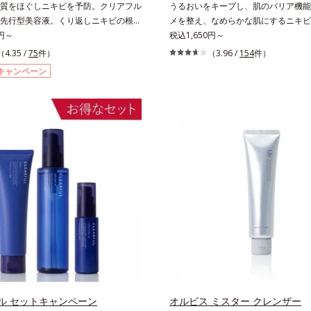
質をほぐしニキビを予防。クリアフル
うるおいをキープし、肌のバリア機能
コルビルリン酸3Na配合＝肌を引き締
*2 シリカ6種類、セルロース*3 シ
先行型美容液。くり返しニキビの根本
メを整え、なめらかな肌にするニキビ
整える成分*5 皮脂・汚れの除去によ
脂を吸着する粉体*4 化粧持ち性能
の両方にアプローチする、薬用ニキビ
0円～
液。「ニキビをくり返してしまう」「
税込1,650円～
「クリアフルシリーズ」の先行型美容
が気になる」「マスク生活であごや口
（4.35 /
75
件）
（3.96 /
154
件）
わばった角質をやわらかくほぐし、毛
キビが気になる」というお悩みに。く
キャンペーン
起こりにくいなめらかな肌へ。化粧水
ビの根本原因「肌のバリア機能の低下
をサポートし、すっとなじむ素直な肌
み「毛穴の目立ち」の両方にWでアプ
す。またクリアフルシリーズに配合さ
る、薬用ニキビ対策スキンケアシリー
と同じ、5種の和漢植物由来成分や
種の和漢植物由来成分とコラーゲンが
ショットカプセル」を採用。化粧水前
りながらうるおいを与え、バリア機能
の簡単ケアで、ゴワつきや肌荒れ、ニ
キビができにくい肌を目指します。さ
します。【ご使用ステップ】洗顔の
ンC誘導体をはじめとした5種の整肌成分
の前にお使いいただく先行型美容液で
成る「ナノVCショットカプセル」を
肌対象パッチテスト済（すべての人に
セルが浸透してから成分を放出する特
おきないというわけではありません）
って、高い浸透力(*2)と安定性を実
ーテスト済＝全ての方にアレルギーが
立ちをしっかりケア(*3)して、ゆら
いうことではありません※ノンコメド
ビ肌を、みずみずしい清潔な垢抜け肌(
テスト済＝すべての人にコメド（ニキ
きます。たっぷりの保湿成分で低刺激
ができないというわけではありません
方にもお使いいただけます(*5)。*1 
キシルデカン酸アスコルビル、天然ビ
イノシット、フィチン酸、ユズセラミ
ル セットキャンペーン
オルビス ミスター クレンザー