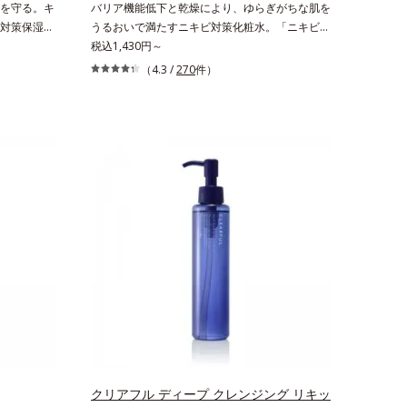
を守る。キ
バリア機能低下と乾燥により、ゆらぎがちな肌を
リカ配合＝皮
対策保湿
うるおいで満たすニキビ対策化粧水。「ニキビを
毛穴目立ち
くり返してしまう」「毛穴目立ちが気になる」
税込1,430円～
まわりのニ
「マスク生活であごや口まわりのニキビが気にな
（4.3 /
270
件）
り返しニキ
る」というお悩みに。くり返しニキビの根本原因
」と、肌悩
「肌のバリア機能の低下」と、肌悩み「毛穴の目
ローチす
立ち」の両方にWでアプローチする、薬用ニキビ
ズです。5
対策スキンケアシリーズです。5種の和漢植物由
肌をいたわ
来成分とコラーゲンが肌をいたわりながらうるお
を維持。ニ
いを与え、バリア機能を維持。ニキビができにく
らにビタミ
い肌を目指します。さらにビタミンC誘導体をは
(*1)から
じめとした5種の整肌成分(*1)から成る「ナノVC
配合。カプ
ショットカプセル」を配合。カプセルが浸透して
殊技術によ
から成分を放出する特殊技術によって、高い浸透
現。毛穴の目
力(*2)と安定性を実現。毛穴の目立ちをしっかり
ぎやすいニキ
ケア(*3)して、ゆらぎやすいニキビ肌を、みずみ
*4)へと導
ずしい清潔な垢抜け肌(*4)へと導きます。たっぷ
。敏感肌の
りの保湿成分で低刺激。敏感肌の方にもお使いい
テトラ2-ヘ
ただけます(*5)。*1 テトラ2-ヘキシルデカン酸
タミンE、
アスコルビル、天然ビタミンE、イノシット、フ
ド、スフィ
ィチン酸、ユズセラミド、スフィンゴ糖脂質*2
クリアフル ディープ クレンジング リキッ