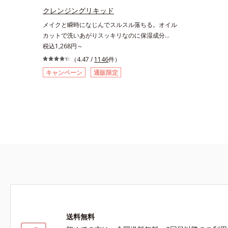
クレンジングリキッド
メイクと瞬時になじんでスルスル落ちる。オイル
カットで洗いあがりスッキリなのに保湿成分
30％以上で後肌のうるおい感も抜群。「メイク
税込1,268円～
落ち」と「快適な洗い上がり」を叶える、アクア
（4.47 /
1146
件）
クレンジング成分を採用。ファンデーションやポ
キャンペーン
通販限定
イントメイクなど、それぞれの汚れに的を絞って
効率的に洗浄するので、あっという間にメイクオ
フ。美容液のようにとろみのあるテクスチャーで
肌にスーッと伸び広がります。さらに、成分の
30％以上が素肌のうるおいバランスを保つ保湿
成分なので、ヌルつきのないみずみずしい快適な
洗い上がりです。もちろん濡れた手OKです。ま
た、プッシュ部分が押しやすいボトルを採用して
おり、浴室で使ってもすべりにくく、濡れた手で
も快適にお使いいただけます。
送料無料