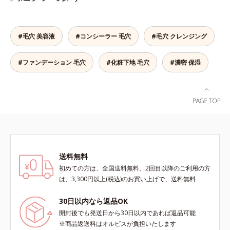
果的なシナジー設計で、あなたのエ
ース及び先行技術調査による当社調
です。5種の和漢植物由来成分とコ
しい肌へと導きます。ポーラ・オル
イジングケアを応援します。*1 メ
べ*5 オトギリソウエキス配合＝肌
ラーゲンが肌をいたわりながらうる
ビスグループ独自の肌荒れ防止有効
ラニンの生成を抑え、シミ・ソバカ
にうるおいを与え、うるおいに満ち
おいを与え、バリア機能を維持。ニ
成分として、「DF-パンテノール
スを防ぐ（ウォッシュを除く）*2
たハリツヤ肌へ導く保湿成分
#毛穴 美容液
#コンシーラー 毛穴
#毛穴 クレンジング
キビができにくい肌を目指します。
(*3)」を国内唯一(*4)、高濃度で配
オルビス内スキンケアシリーズの保
さらにビタミンC誘導体をはじめと
合。角層のバリア機能にアプローチ
湿力*3 年齢に応じたお手入れのこ
#ファンデーション 毛穴
#化粧下地 毛穴
した5種の整肌成分(*1)から成る
#濃密 保湿
して肌荒れを防ぎ、肌不調にゆらが
と*4 剥がれずに肌に蓄積した古い
「ナノVCショットカプセル」を配
ない肌を叶えます。そして、独自研
角層*5 乾燥による*6 洗浄によ
合。カプセルが浸透してから成分を
究に基づいたアプローチ成分「MC
る物理的効果*7 うるおいによる
放出する特殊技術によって、高い浸
アクティベーター(*5)」。肌のうる
*8 乾燥、ハリ・ツヤのなさ*9
透力(*2)と安定性を実現。毛穴の目
おいを引き出し・高めて、ハリ感あ
保湿成分*10 ロニセラカエルレア
立ちをしっかりケア(*3)して、ゆら
ふれる肌へと導きます。うるおいに
果汁、ノバラエキス配合＝うるおい
ぎやすいニキビ肌を、みずみずしい
満ちたゆらがない肌をご体感いただ
を与えハリと透明感に満ちた肌へ導
清潔な垢抜け肌(*4)へと導きます。
くために設計された3ステップで、
く保湿成分*11 メマツヨイグサ抽
たっぷりの保湿成分で低刺激。敏感
いつも力強く美しくあり続けるあな
出液、スイカズラエキス配合＝角層
送料無料
肌の方にもお使いいただけます
たを応援します。*1 肌にうるおい
のすみずみまで水分・油分を保ち、
初めての方は、全国送料無料、2回目以降のご利用の方
(*5)。*1 テトラ2-ヘキシルデカン酸
が満ち、維持されている状態*2 年
ハリ・ツヤを与える保湿成分*12
は、3,300円以上(税込)のお買い上げで、送料無料
アスコルビル、天然ビタミンE、イ
齢に応じたお手入れのこと*3 デク
気持ちのこと
ノシット、フィチン酸、ユズセラミ
スパンテノールW*4 2022年5月
30日以内なら返品OK
ド、スフィンゴ糖脂質*2 角層内*3
Mintel社データベース及び先行技術
開封後でも発送日から30日以内であれば返品可能
うるおいによりキメを整えて毛穴を
調査による当社調べ*5 オトギリソ
※商品返送料はオルビスが負担いたします
目立たなくする*4 洗浄による汚れ
ウエキス配合＝肌にうるおいを与