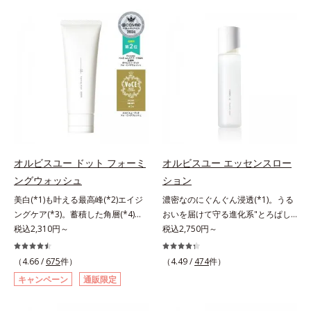
目立ちの原因に。普段の洗顔(*3)で
は、年齢による肌悩み一つ一つを対
は落としにくい汚れは、酵素洗顔料
処するのではなく、肌で起きている
で落としましょう。3種の酵素がた
ことの根本原因に着目。加齢ととも
んぱく質や皮脂を溶かして分解。炭
に現れる年齢サインについて研究を
が無数の毛穴に入り込み、溶けた汚
進めたところ、弾力感のない状態で
れをパワフルに吸着してすっきり落
ある「ハリのなさ」や、くすみ(*6)
とします。さらに浸透型ビタミンC
などが現れている状態である「透明
誘導体(*4)が汚れを取り去った毛穴
感のなさ」が、大人の肌印象に大き
を引きしめ、キメの整ったなめらか
な影響を与えていることがわかりま
な肌に洗い上げます。ツブツブ入り
した。そこでオルビスユー ドット
のパウダーが泡立てネットのように
シリーズは美容成分(*7)として
オルビスユー ドット フォーミ
オルビスユー エッセンスロー
空気を含ませるので、簡単に泡立て
「G.D.F.アクティベーター(*8)」を
ングウォッシュ
ション
られます。濃密うるおい泡を洗い流
配合。そして、従来から配合してい
美白(*1)も叶える最高峰(*2)エイジ
濃密なのにぐんぐん浸透(*1)。うる
したあとは大人の肌もつっぱりにく
る美白(*1)有効成分「トラネキサム
ングケア(*3)。蓄積した角層(*4)を
おいを届けて守る進化系"とろぱし
く、使うたびに毛穴の目立ちにくい
酸」を配合しました。さらに、シリ
絡めとりくすみ(*5)を晴らす高密着
税込2,310円～
ゃ"ローション。7000種を超える成
税込2,750円～
肌(*5)を目指せます。性別問わずお
ーズ共通の美容成分「GLルートブ
マイルドピーリング(*6)洗顔料。ハ
分から厳選し、「うるおいの質
使いいただけるので、ご夫婦やカッ
ースター(*9)」を配合することで、
リも透明感(*7)も結果主義。年齢サ
(*1)」に着目した初期エイジングケ
プルでシェアするのもおすすめ。デ
肌のふっくら感や透明感を叶えま
（4.66 /
675
件）
（4.49 /
474
件）
イン(*8)の因子に着目した肌科学エ
ア(*2)シリーズオルビスユーは肌本
コルテやヒップなど、ボディのザラ
す。美白ケアしながら多角的なエイ
キャンペーン
通販限定
イジングケア(*3)シリーズ。オルビ
来のうるおいやバリア機能にアプロ
つきが気になるところにもお使いい
ジングケアが叶うシリーズに。3ス
スユー ドットシリーズは、年齢に
ーチする初期エイジングケアシリー
ただけます。*1 プロテアーゼ、パ
テップで上向き(*10)のハリと透明