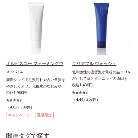
よる肌悩み一つ一つを対処するので
ズです。「うるおいの質」に着目
パイン、リパーゼ配合＝洗浄成分*2
感を。効果的なシナジー設計で、あ
はなく、肌で起きていることの根本
し、肌荒れを予防しながらうるおい
皮脂吸収成分*3 自社品*4 パルミチ
なたのエイジングケアを応援しま
原因に着目。加齢とともに現れる年
に満ちた美しい肌へと導きます。ポ
ン酸アスコルビルリン酸3Na配合＝
す。*1 メラニンの生成を抑え、シ
齢サインについて研究を進めたとこ
ーラ・オルビスグループ独自の肌荒
肌を引き締め、キメを整える成分*5
ミ・ソバカスを防ぐ（ウォッシュを
ろ、弾力感のない状態である「ハリ
れ防止有効成分として、「DF-パン
皮脂・汚れの除去による
除く）*2 オルビス内スキンケアシ
のなさ」や、くすみ(*5)などが現れ
テノール(*3)」を国内唯一(*4)、高
リーズの保湿力*3 年齢に応じたお
ている状態である「透明感のなさ」
濃度で配合。角層のバリア機能にア
手入れのこと*4 うるおいによる
が、大人の肌印象に大きな影響を与
プローチして肌荒れを防ぎ、肌不調
*5 乾燥、ハリ・ツヤのなさ*6
えていることがわかりました。そこ
にゆらがない肌を叶えます。そし
乾燥による*7 保湿成分*8 ロニ
でオルビスユー ドットシリーズは
て、独自研究に基づいたアプローチ
セラカエルレア果汁、ノバラエキス
オルビスユー フォーミングウ
クリアフル ウォッシュ
美容成分(*9)として「G.D.F.アクテ
成分「MCアクティベーター
配合＝うるおいを与えハリと透明感
ォッシュ
低刺激性の濃密泡が角栓の詰まりを
ィベーター(*10)」を配合。そし
(*5)」。肌のうるおいを引き出し・
に満ちた肌へ導く保湿成分*9 メマ
溶かして落とす。ニキビの原因を残
濃密クレイで毛穴汚れや古い角質を
て、従来から配合している美白(*1)
高めて、ハリ感あふれる肌へと導き
ツヨイグサ抽出液、スイカズラエキ
さないクリアな肌に洗い上げる洗顔
税込1,430円
やさしくオフ。化粧水のなじみやす
有効成分「トラネキサム酸」を配合
ます。うるおいに満ちたゆらがない
ス配合＝角層のすみずみまで水分・
料。「ニキビをくり返してしまう」
い肌に。7000種を超える成分から
税込1,980円～
しました。さらに、シリーズ共通の
肌をご体感いただくために設計され
油分を保ち、ハリ・ツヤを与える保
「毛穴目立ちが気になる」「マスク
厳選し、「うるおいの質(*1)」に着
美容成分「GLルートブースター
た3ステップで、いつも力強く美し
（4.44 /
263
件）
湿成分*10 気持ちのこと
生活であごや口まわりのニキビが気
目した初期エイジングケア(*2)シリ
(*11)」を配合することで、肌のふ
くあり続けるあなたを応援します。
（4.62 /
309
件）
になる」というお悩みに。くり返し
ーズオルビスユーは肌本来のうるお
っくら感や透明感を叶えます。美白
*1 肌にうるおいが満ち、維持され
キャンペーン
通販限定
ニキビの根本原因「肌のバリア機能
いやバリア機能にアプローチする初
ケアしながら多角的なエイジングケ
ている状態*2 年齢に応じたお手入
の低下」と、肌悩み「毛穴の目立
期エイジングケアシリーズです。
アが叶うシリーズに。3ステップで
れのこと*3 デクスパンテノール
ち」の両方にWでアプローチする、
「うるおいの質」に着目し、肌荒れ
上向き(*12)のハリと透明感を。効
W*4 2022年5月 Mintel社データベ
関連タグで探す
薬用ニキビ対策スキンケアシリーズ
を予防しながらうるおいに満ちた美