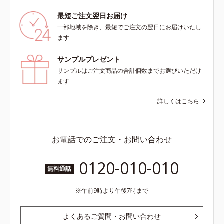
の除去*5 すべての方に皮膚刺激が
え、うるおいに満ちたハリツヤ肌へ
最短ご注文翌日お届け
おきないというわけではありません
導く保湿成分各商品の詳しい情報は
※敏感肌対象パッチテスト済（すべ
一部地域を除き、最短でご注文の翌日にお届けいたし
商品ページをご覧ください。・
ての人に皮膚刺激がおきないという
ます
BEAUTY夏祭りは、こちら
わけではありません）
サンプルプレゼント
サンプルはご注文商品の合計個数までお選びいただけ
ます
詳しくはこちら
お電話でのご注文・お問い合わせ
0120-010-010
無料通話
午前9時より午後7時まで
よくあるご質問・お問い合わせ