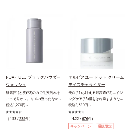
POA-TULU ブラックパウダー
オルビスユー ドット クリーム
ウォッシュ
モイスチャライザー
酵素(*1)と炭(*2)の力で毛穴汚れを
美白(*1)も叶える最高峰(*2)エイジ
ごっそりオフ。キメの整ったなめら
ングケア(*3)指をはね返すような弾
か肌へ。酵素(*1)と炭(*2)の力で毛
税込1,270円～
力感が宿るハリ感 濃密フィットク
税込3,630円～
穴汚れをしっかり落とす、パウダー
リーム。ハリも透明感(*4)も結果主
タイプの酵素洗顔料です。皮脂やた
義。年齢サイン(*5)の因子に着目し
（4.53 /
235
件）
（4.22 /
676
件）
んぱく質と汚れが溜まって角栓にな
た肌科学エイジングケア(*3)シリー
キャンペーン
通販限定
ると、毛穴に詰まって毛穴の開き＆
ズ。オルビスユー ドットシリーズ