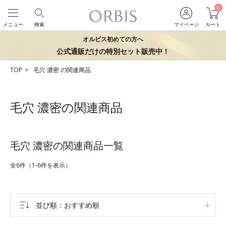
0
メニュー
検索
マイページ
カート
オルビス初めての方へ
公式通販だけの特別セット販売中！
TOP
毛穴
濃密
の関連商品
毛穴 濃密の関連商品
毛穴 濃密の関連商品一覧
全6件（1-6件を表示）
並び順
おすすめ順