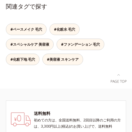
へ。化粧水の肌なじみをサポート
－２０）アルキルグルコシドの組み
関連タグで探す
し、すっとなじむ素直な肌を目指し
合わせが初（2023年4月 Mintel社デ
ます。またクリアフルシリーズに配
ータベースによる当社調べ）*2 う
合されているのと同じ、5種の和漢
るおい不足など*3 お手入れのファ
植物由来成分や「ナノVCショット
ーストステップのこと*4 細胞間脂
#ベースメイク 毛穴
#化粧水 毛穴
カプセル」を採用。化粧水前に塗る
質に類似した構造*5 保湿成分
だけの簡単ケアで、ゴワつきや肌荒
#スペシャルケア 美容液
#ファンデーション 毛穴
れ、ニキビを予防します。【ご使用
ステップ】洗顔の後、化粧水の前に
お使いいただく先行型美容液です。
#化粧下地 毛穴
#美容液 スキンケア
※敏感肌対象パッチテスト済（すべ
ての人に皮膚刺激がおきないという
わけではありません）※アレルギー
テスト済＝全ての方にアレルギーが
おきないということではありません
※ノンコメドジェニックテスト済＝
すべての人にコメド（ニキビのも
と）ができないというわけではあり
送料無料
ません
初めての方は、全国送料無料、2回目以降のご利用の方
は、3,300円以上(税込)のお買い上げで、送料無料