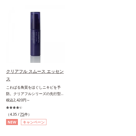
する半透明ジェルタイプです。ま
ハリ肌へ。化粧水は二度塗りしない
た、メイクの上からでもご使用いた
と不安…。いろいろケアしているの
だけます。
に、あと一歩肌悩みが晴れない…。
そんな大人の肌悩みにアプローチす
る先行型美容液です。日本初(*1)、
毛穴約1/1000ナノサイズの極小カ
プセルの表面は肌になじみやすい構
造(*4)。内包した美容成分(*5)の浸
透をサポートし、角層すみずみをう
るおいで満たします。さらに“うる
おいの通り道”を作って化粧水のな
クリアフル スムース エッセン
じみ感をUP。化粧水前に使うこと
ス
で、普段の化粧水の手ごたえをより
こわばる角質をほぐしニキビを予
実感できる、しっとり整った肌状態
防。クリアフルシリーズの先行型美
へ。化粧水前に2プッシュ使うだけ
容液。くり返しニキビの根本原因と
税込2,420円～
で、うるおいのすき間にぐんぐん入
毛穴の両方にアプローチする、薬用
り込み、うるおいで満ち満ちたハリ
ニキビスキンケア「クリアフルシリ
のある美肌へと整えます。*1 クチ
（4.35 /
75
件）
ーズ」の先行型美容液です。こわば
ナシ果実エキス、ハトムギ種子エキ
NEW
キャンペーン
った角質をやわらかくほぐし、毛穴
ス、ユズ果実エキス、水添レシチ
詰まりの起こりにくいなめらかな肌
ン、フィトステロールズ、（Ｃ１２