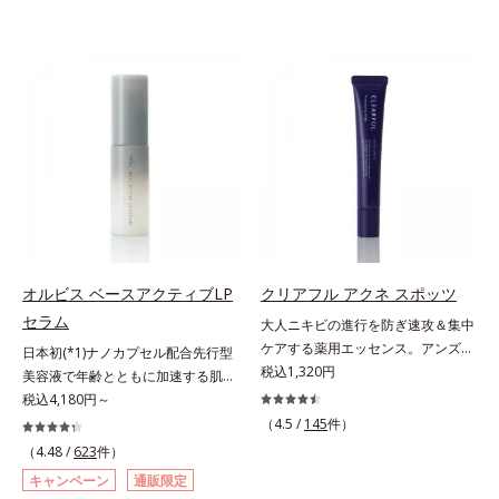
オルビス ベースアクティブLP
クリアフル アクネ スポッツ
セラム
大人ニキビの進行を防ぎ速攻＆集中
ケアする薬用エッセンス。アンズ果
日本初(*1)ナノカプセル配合先行型
汁が角層をやわらかくほぐして、毛
税込1,320円
美容液で年齢とともに加速する肌悩
穴づまりを防ぎ、薬用成分を素早く
み(*2)にブレーキを。スキンケアの
税込4,180円～
浸透させます。さらにイオウ、グリ
打ち止め感に。年齢とともに加速す
（4.5 /
145
件）
チルリチン酸ジカリウムがニキビ、
る肌悩み(*2)にブレーキをかけ、化
（4.48 /
623
件）
肌荒れを防ぎ、すこやかな肌に整え
粧水前の土台(*3)づくりで、うるお
キャンペーン
通販限定
ます。気になる部分にピタッと密着
いに満ち満ちた内側から弾むような