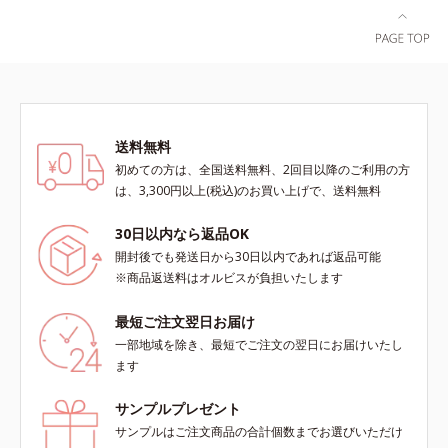
とした美しい仕上がりが続きます。
然ビタミンE、イノシット、フィチ
SPF28・PA+++で、ニキビ肌を紫外
ン酸、ユズセラミド、スフィンゴ糖
線ダメージからもしっかりガードし
脂質配合＝肌をなめらかに整える整
ます。※敏感肌対象パッチテスト済
肌成分*6 角層まで*7 うるおいによ
（すべての人に皮膚刺激がおきない
りキメを整えて毛穴を目立たなくす
というわけではありません）*1 ニ
る*8 すべての方に皮膚刺激がおき
キビ・肌荒れを防ぐ*2 うるおいに
ないというわけではありません※敏
送料無料
よる透明感のある肌
感肌対象パッチテスト済（すべての
初めての方は、全国送料無料、2回目以降のご利用の方
人に皮膚刺激がおきないというわけ
は、3,300円以上(税込)のお買い上げで、送料無料
ではありません）※弱酸性（ローシ
ョン・モイスチャーのみ）
30日以内なら返品OK
開封後でも発送日から30日以内であれば返品可能
※商品返送料はオルビスが負担いたします
最短ご注文翌日お届け
一部地域を除き、最短でご注文の翌日にお届けいたし
ます
サンプルプレゼント
サンプルはご注文商品の合計個数までお選びいただけ