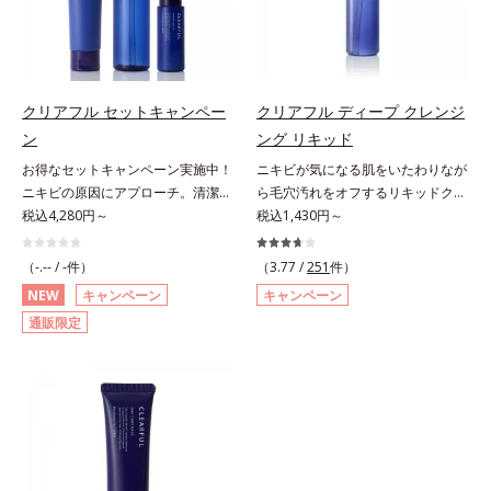
りながらうるおいを与え、バリア機
ラーゲンが肌をいたわりながらうる
方に皮膚刺激がおきないというわけ
能を維持。ニキビができにくい肌を
おいを与え、バリア機能を維持。ニ
ではありません※敏感肌対象パッチ
目指します。さらにビタミンC誘導
キビができにくい肌を目指します。
テスト済（すべての人に皮膚刺激が
体をはじめとした5種の整肌成分
さらにビタミンC誘導体をはじめと
おきないというわけではありませ
(*1)から成る「ナノVCショットカプ
した5種の整肌成分(*1)から成る
ん）※弱酸性
クリアフル セットキャンペー
クリアフル ディープ クレンジ
セル」を配合。カプセルが浸透して
「ナノVCショットカプセル」を配
ン
ング リキッド
から成分を放出する特殊技術によっ
合。カプセルが浸透してから成分を
お得なセットキャンペーン実施中！
ニキビが気になる肌をいたわりなが
て、高い浸透力(*2)と安定性を実
放出する特殊技術によって、高い浸
ニキビの原因にアプローチ。清潔な
ら毛穴汚れをオフするリキッドクレ
現。毛穴の目立ちをしっかりケア
透力(*2)と安定性を実現。毛穴の目
垢抜け肌(*1)へ。「ニキビをくり返
税込4,280円～
ンジング。ニキビにお悩みの肌をい
税込1,430円～
(*3)して、ゆらぎやすいニキビ肌
立ちをしっかりケア(*3)して、ゆら
してしまう」「毛穴目立ち(*2)が気
たわりながら、メイクをしっかりオ
を、みずみずしい清潔な垢抜け肌
ぎやすいニキビ肌を、みずみずしい
になる」「マスク生活であごや口ま
フするリキッドクレンジングです。
(*4)へと導きます。たっぷりの保湿
（-.-- / -件）
清潔な垢抜け肌(*4)へと導きます。
（3.77 /
251
件）
わりのニキビが気になる」というお
ファンデーション、ポイントメイク
成分で低刺激。敏感肌の方にもお使
たっぷりの保湿成分で低刺激。敏感
NEW
キャンペーン
キャンペーン
悩みに。くり返しニキビの根本原因
などの個々の汚れに対応する洗浄成
いいただけます(*5)。*1 テトラ2-ヘ
肌の方にもお使いいただけます
通販限定
「肌のバリア機能の低下」と、肌悩
分が、何度も肌をこすらなくてもメ
キシルデカン酸アスコルビル、天然
(*5)。*1 テトラ2-ヘキシルデカン酸
み「毛穴の目立ち」の両方にWでア
イク汚れをするんと落とします。ニ
ビタミンE、イノシット、フィチン
アスコルビル、天然ビタミンE、イ
プローチする、薬用ニキビ対策スキ
キビの原因となる毛穴の詰まりとメ
酸、ユズセラミド、スフィンゴ糖脂
ノシット、フィチン酸、ユズセラミ
ンケアシリーズです。5種の和漢植
イク汚れにピタッと密着して落とす
質*2 角層内*3 うるおいによりキメ
ド、スフィンゴ糖脂質*2 角層内*3
物由来成分とコラーゲンが肌をいた
「毛穴クリア処方(*)」を採用。さら
を整えて毛穴を目立たなくする*4
うるおいによりキメを整えて毛穴を
わりながらうるおいを与え、バリア
にオルビスのニキビ対策スキンケア
洗浄による汚れの除去*5 すべての
目立たなくする*4 洗浄による汚れ
機能を維持。ニキビができにくい肌
「クリアフルシリーズ」と共通の成
方に皮膚刺激がおきないというわけ
の除去*5 すべての方に皮膚刺激が