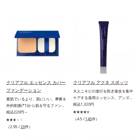
クリアフル エッセンス カバー
クリアフル アクネ スポッツ
ファンデーション
大人ニキビの進行を防ぎ速攻＆集中
ケアする薬用エッセンス。アンズ果
素肌でいるより、肌にいい。摩擦＆
汁が角層をやわらかくほぐして、毛
税込1,320円
外的刺激(*1)から肌を守るファンデ
穴づまりを防ぎ、薬用成分を素早く
ーション。肌荒れやニキビがある
税込220円～
浸透させます。さらにイオウ、グリ
と、ファンデーションを塗っていい
（4.5 /
145
件）
チルリチン酸ジカリウムがニキビ、
か悩むもの。とはいえ、素肌のまま
（2.95 /
20
件）
肌荒れを防ぎ、すこやかな肌に整え
では紫外線など外的刺激(*1)をダイ
ます。気になる部分にピタッと密着
レクトに受けやすい状態です。肌荒