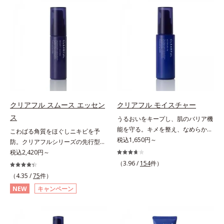
する半透明ジェルタイプです。ま
れしやすい、ニキビができやすい人
た、メイクの上からでもご使用いた
こそ、肌負担が少ない低刺激設計の
だけます。
ファンデーションで守るのがベス
ト。「クリアフル エッセンス カバ
ー ファンデーション」は紫外線吸
収剤不使用のうえ、敏感肌対象パッ
チテスト済(*2)、ノンコメドジェニ
ックテスト済(*3)で、とことん肌の
ことを考えた設計。さらに美容成分
に包まれた水分保持力の高い粉体や
クリアフル スムース エッセン
クリアフル モイスチャー
和漢植物由来成分をはじめとした、
ス
うるおいをキープし、肌のバリア機
肌をいたわる保湿成分をたっぷり配
能を守る。キメを整え、なめらかな
こわばる角質をほぐしニキビを予
合しました。肌にやさしいだけでな
肌にするニキビ対策保湿液。「ニキ
税込1,650円～
防。クリアフルシリーズの先行型美
く、毛穴や凸凹、赤みをカバーし
ビをくり返してしまう」「毛穴目立
容液。くり返しニキビの根本原因と
税込2,420円～
て、自然な陶器肌を叶えます。*1
ちが気になる」「マスク生活であご
毛穴の両方にアプローチする、薬用
（3.96 /
154
件）
乾燥など*2 すべての人に皮膚刺激
や口まわりのニキビが気になる」と
ニキビスキンケア「クリアフルシリ
がおきないというわけではありませ
（4.35 /
75
件）
いうお悩みに。くり返しニキビの根
ーズ」の先行型美容液です。こわば
ん*3 すべての人にコメド（ニキビ
NEW
キャンペーン
本原因「肌のバリア機能の低下」
った角質をやわらかくほぐし、毛穴
のもと）ができないというわけでは
と、肌悩み「毛穴の目立ち」の両方
詰まりの起こりにくいなめらかな肌
ありません。
にWでアプローチする、薬用ニキビ
へ。化粧水の肌なじみをサポート
対策スキンケアシリーズです。5種