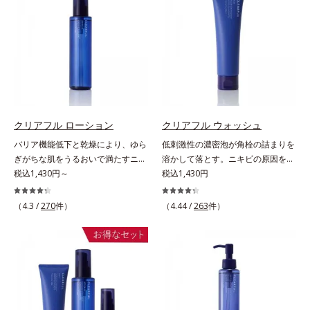
し、すっとなじむ素直な肌を目指し
の和漢植物由来成分とコラーゲンが
ます。またクリアフルシリーズに配
肌をいたわりながらうるおいを与
合されているのと同じ、5種の和漢
え、バリア機能を維持。ニキビがで
植物由来成分や「ナノVCショット
きにくい肌を目指します。さらにビ
カプセル」を採用。化粧水前に塗る
タミンC誘導体をはじめとした5種
だけの簡単ケアで、ゴワつきや肌荒
の整肌成分(*1)から成る「ナノVCシ
れ、ニキビを予防します。【ご使用
ョットカプセル」を配合。カプセル
ステップ】洗顔の後、化粧水の前に
が浸透してから成分を放出する特殊
お使いいただく先行型美容液です。
クリアフル ローション
クリアフル ウォッシュ
技術によって、高い浸透力(*2)と安
※敏感肌対象パッチテスト済（すべ
バリア機能低下と乾燥により、ゆら
低刺激性の濃密泡が角栓の詰まりを
定性を実現。毛穴の目立ちをしっか
ての人に皮膚刺激がおきないという
ぎがちな肌をうるおいで満たすニキ
溶かして落とす。ニキビの原因を残
りケア(*3)して、ゆらぎやすいニキ
わけではありません）※アレルギー
ビ対策化粧水。「ニキビをくり返し
税込1,430円～
さないクリアな肌に洗い上げる洗顔
税込1,430円
ビ肌を、みずみずしい清潔な垢抜け
テスト済＝全ての方にアレルギーが
てしまう」「毛穴目立ちが気にな
料。「ニキビをくり返してしまう」
肌(*4)へと導きます。たっぷりの保
おきないということではありません
る」「マスク生活であごや口まわり
「毛穴目立ちが気になる」「マスク
湿成分で低刺激。敏感肌の方にもお
※ノンコメドジェニックテスト済＝
（4.3 /
270
件）
（4.44 /
263
件）
のニキビが気になる」というお悩み
生活であごや口まわりのニキビが気
使いいただけます(*5)。*1 テトラ2-
すべての人にコメド（ニキビのも
に。くり返しニキビの根本原因「肌
になる」というお悩みに。くり返し
ヘキシルデカン酸アスコルビル、天
と）ができないというわけではあり
のバリア機能の低下」と、肌悩み
ニキビの根本原因「肌のバリア機能
然ビタミンE、イノシット、フィチ
ません
「毛穴の目立ち」の両方にWでアプ
の低下」と、肌悩み「毛穴の目立
ン酸、ユズセラミド、スフィンゴ糖
ローチする、薬用ニキビ対策スキン
ち」の両方にWでアプローチする、
脂質*2 角層内*3 うるおいによりキ
ケアシリーズです。5種の和漢植物
薬用ニキビ対策スキンケアシリーズ
メを整えて毛穴を目立たなくする*4
由来成分とコラーゲンが肌をいたわ
です。5種の和漢植物由来成分とコ
洗浄による汚れの除去*5 すべての