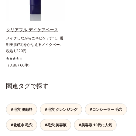
を目指します。さらにビタミンC誘
分も配合し、クリアな肌へ。肌への
ではありません※敏感肌対象パッチ
おきないというわけではありません
導体(*3)と5種の整肌成分(*4)から成
摩擦を軽減させるための厚みのある
テスト済（すべての人に皮膚刺激が
※敏感肌対象パッチテスト済（すべ
る「ナノVCショットカプセル(*5)」
テクスチャーと、たっぷり40％のう
おきないというわけではありませ
ての人に皮膚刺激がおきないという
を配合。カプセルが浸透(*6)してか
るおい成分、植物由来の洗浄成分も
ん）※弱酸性
わけではありません）
ら成分を放出する特殊技術によっ
配合し、繊細な肌をやさしく洗い上
クリアフル デイケアベース
て、高い浸透力(*6)と安定性を実
げます。* 皮脂やメイクの油となじ
メイクしながらニキビケア(*1)。透
現。毛穴の目立ちをしっかりケア
み、毛穴の汚れを落とす処方
明美肌(*2)をかなえるメイクベー
(*7)して、ゆらぎやすいニキビ肌
ス。ニキビがあると、メイクはニキ
税込1,320円
を、みずみずしい清潔な垢抜け肌
ビに良くないのではないかと心配に
(*1)へと導きます。たっぷりの保湿
なりがち。しかし何も塗らないと、
成分で低刺激。敏感肌の方にもお使
（3.86 /
66
件）
刺激に弱いニキビ肌を紫外線にさら
いいただけます(*8)。L＝さっぱり
してしまうことに……。クリアフル
タイプ（ニキビのできやすい肌・超
デイケアベースは、ニキビケア(*1)
脂性肌～普通肌）M＝しっとりタイ
関連タグで探す
できる新発想のメイク下地。スキン
プ（ニキビのできやすい肌・普通肌
ケアシリーズと同様のニキビケア成
～乾性肌）*1 洗浄による汚れの除
分を配合した肌にやさしい処方なの
去*2 キメの乱れによる*3 テトラ2-
で、“ニキビをケアしたい”と“肌をキ
ヘキシルデカン酸アスコルビル配合
#毛穴 洗顔料
#毛穴 クレンジング
#コンシーラー 毛穴
レイに見せたい”が同時に叶えられ
＝整肌成分*4 天然ビタミンE、イノ
ます。ピンク味のあるベージュ色
シット、フィチン酸、ユズセラミ
#化粧水 毛穴
#毛穴 美容液
#美容液 10代に人気
で、塗るとくすみがさっと払われ、
ド、スフィンゴ糖脂質*5 テトラ2-
肌が自然とトーンアップ。しっとり
ヘキシルデカン酸アスコルビル、天