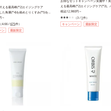
お得なセットキャンペーン実施中！美白
える最高峰(*2)エイジングケア(*3)
も叶える最高峰(*2)エイジングケア
感(*4)も結果主義。年齢サイン(*5)
税込12,980円～
積した角層(*4)を絡めとりくすみ(*5)を
した肌科学エイジングケア(*3)シリ
着マイルドピーリング(*6)洗顔料。ハ
0円～
（3 /
1
件）
スユー ドットシリーズは、年齢によ
*7)も結果主義。年齢サイン(*8)の因
（4.66 /
675
件）
キャンペーン
通販限定
つ一つを対処するのではなく、肌で起
た肌科学エイジングケア(*3)シリー
ーン
通販限定
との根本原因に着目。加齢とともに現
スユー ドットシリーズは、年齢によ
イン(*5)について研究を進めたとこ
つ一つを対処するのではなく、肌で起
ない状態である「ハリのなさ」や、くす
との根本原因に着目。加齢とともに現
どが現れている状態である「透明感の
インについて研究を進めたところ、弾
れることで大人の肌印象に大きな影響
状態である「ハリのなさ」や、くすみ
ることが分かりました。そこでオルビ
どが現れている状態である「透明感のな
ットシリーズは美容成分(*7)として「G.
人の肌印象に大きな影響を与えている
ティベーター(*8)」を配合。そして
りました。そこでオルビスユー ドッ
合している美白有効成分「トラネキサ
美容成分(*9)として「G.D.F.アクテ
合しました。さらに、シリーズ共通の
(*10)」を配合。そして、従来から配
(*7)「GLルートブースター(*9)」を
美白(*1)有効成分「トラネキサム酸」
で、肌のふっくら感や透明感を叶えま
した。さらに、シリーズ共通の美容成
アしながら多角的なエイジングケアが
ートブースター(*11)」を配合すること
ズに。3ステップで上向き(*10)のハ
っくら感や透明感を叶えます。美白ケ
を。効果的なシナジー設計で、あなた
多角的なエイジングケアが叶うシリー
グケアを応援します。*1 メラニンの