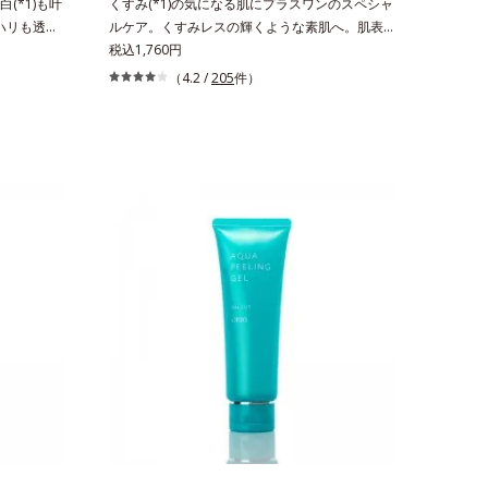
(*1)も叶
くすみ(*1)の気になる肌にプラスワンのスペシャ
。ハリも透明
ルケア。くすみレスの輝くような素肌へ。肌表面
の因子に着目
の余分な角層を落として、くすみ(*1)レスな輝く
税込1,760円
ーズ。オルビ
ような素肌へ整える(*2)スペシャル洗顔料です。
（4.2 /
205
件）
る肌悩み一
いつもの洗顔料の代わりに、10秒ほどくるくる
きているこ
となじませてから洗い流すだけ。ぷるんとしたジ
れる年齢サ
ェルが肌表面の角層をやわらかくして絡めとり、
ろ、弾力感の
スクラブがやさしく取り去ります。さらに注目し
み(*6)な
たいのはクリアな肌に整えるクリアコンディショ
なさ」が現
ニング処方と、贅沢に配合された保湿成分。一瞬
を与えてい
取り去るだけのケアに留まらず、洗うたびにくす
スユー ド
みをため込まないすこやかな肌に整え、パールエ
D.F.アク
キス(*3)とヒアルロン酸(*4)がうるおって透き通
、従来から配
るような透明感を叶えます。顔色がどんよりして
ム酸」を配
いる、ファンデのノリがイマイチ、肌のざらつき
美容成分
やくすみが気になる、化粧水が肌になじまな
配合すること
い……。こんなお悩みが気になるときに。週に1
す。美白ケ
～4回、いつもの洗顔料と置き換えてお使いくだ
叶うシリー
さい。*1 角層肥厚や乾燥などによる*2 汚れを除
リと透明感
去することで健やかな肌を保ち、うるおいを保つ
のエイジン
ことで肌を整えること*3 加水分解コンキオリン
生成を抑
*4 ヒアルロン酸Na