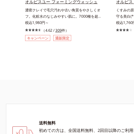
ズに。3ス
オルビスユー フォーミングウォッシュ
オルビス
ソバカスを防ぐ（ウォッシュ除く）*2 オルビ
を。効果的
濃密クレイで毛穴汚れや古い角質をやさしくオ
くすみの原
ス内スキンケアシリーズの保湿力*3 年齢に応
グケアを応
フ。化粧水のなじみやすい肌に。7000種を超え
守る美白(*
じたお手入れのこと*4 うるおいによる*5 乾
え、シミ・
る成分から厳選し、「うるおいの質(*1)」に着目
税込1,980円～
知見「メラ
税込1,760
燥、ハリ・ツヤのなさ*6 乾燥による*7 保湿
*2 オル
した初期エイジングケア(*2)シリーズオルビスユ
ろがり」に
成分*8 ロニセラカエルレア果汁、ノバラエキ
（4.62 /
309
件）
*3 年齢
ーは肌本来のうるおいやバリア機能にアプローチ
指すブライ
ス配合＝うるおいを与えハリと透明感に満ちた肌
に肌に蓄積
キャンペーン
通販限定
する初期エイジングケアシリーズです。「うるお
てしまった
へ導く保湿成分*9 メマツヨイグサ抽出液、ス
浄による物
いの質」に着目し、肌荒れを予防しながらうるお
(*5)では
イカズラエキス配合＝角層のすみずみまで水分・
燥、ハリ・
いに満ちた美しい肌へと導きます。ポーラ・オル
そばかすと
油分を保ち、ハリ・ツヤを与える保湿成分*10
ラカエルレ
ビスグループ独自の肌荒れ防止有効成分として、
などの「面
気持ちのことアレルギーテスト済＝全ての方にア
を与えハリ
「DF-パンテノール(*3)」を国内唯一(*4)、高濃
こしている
レルギーが起こらないということではありませ
*11 メ
度で配合。角層のバリア機能にアプローチして肌
ブライト 
ん。
配合＝角層
荒れを防ぎ、肌不調にゆらがない肌を叶えます。
して「高圧
リ・ツヤを
そして、独自研究に基づいたアプローチ成分
(*5)ま
「MCアクティベーター(*5)」。肌のうるおいを
ラニンの生
引き出し・高めて、ハリ感あふれる肌へと導きま
成分の「ブ
す。うるおいに満ちたゆらがない肌をご体感いた
明感を阻害
だくために設計された3ステップで、いつも力強
らに肌表面
く美しくあり続けるあなたを応援します。*1
トするため
送料無料
肌にうるおいが満ち、維持されている状態*2
続性、2種
年齢に応じたお手入れのこと*3 デクスパンテ
にサポート
初めての方は、全国送料無料、2回目以降のご利用