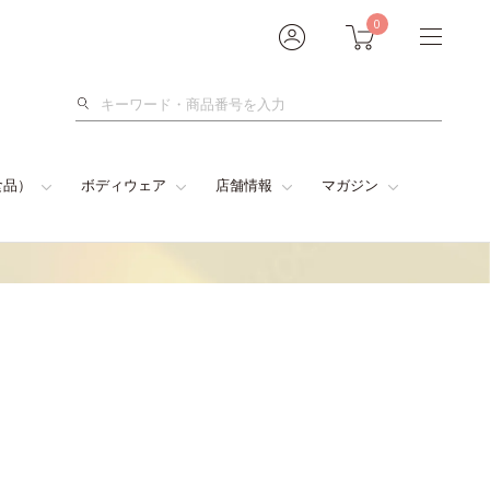
0
検
索
食品）
ボディウェア
店舗情報
マガジン