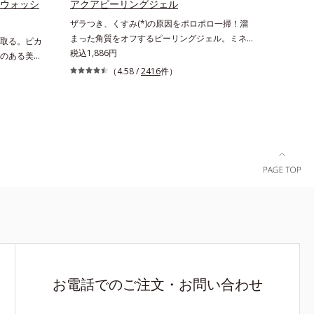
ーウォッシ
アクアピーリングジェル
ュ除く）
ザラつき、くすみ(*)の原因をポロポロ一掃！溜
湿力*3 年
まった角質をオフするピーリングジェル。ミネラ
取る。ピカ
いによる*5
ル豊富な水80％とアンズ果汁で保湿効果も。化
税込1,886円
のある美肌
*7 保湿成
粧のりの悪さやくすみなどを、一気にケアできる
ラニン生成に
ラエキス配
（4.58 /
2416
件）
お手入れが“角質ピーリング”。「アクアピーリン
へ導くスキ
ちた肌へ導
グジェル」は毎日の洗顔では落とせない溜まった
」の理論を
、スイカズ
角質を、くるくるなじませるだけで肌に負担をか
ます。さら
分・油分を
けずに取り除きます。海洋深層水配合の水ベース
るシミだけ
0 気持ちの
とアンズ果汁で、角質を自然にはがれやすく浮か
肌の“メラ
をご覧くだ
せてから、「消しゴム」のようにポロポロに巻き
澄みわたる
込んで取り除きます。水を利用して取り除く仕組
*2 メラニ
みなので、強い酸を使った科学的なピーリングや
ゴシゴシこする方法と違い、必要以上に角質を取
り過ぎる心配もありません。「ピーリングは初め
て」「刺激が心配…」という方にもおすすめで
す。ピーリング後の肌は、しっとりツルツルの触
りごこち。表面の角質を一枚脱いだ状態だから、
化粧水の浸透力もいつもと手応えが変わります。
お電話でのご注文・お問い合わせ
お肌の状態に合わせて週1～2回の美肌ケア。な
めらかで透明感あふれる素肌へ導きます。* 乾燥