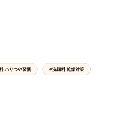
。
料 ハリつや習慣
#洗顔料 乾燥対策