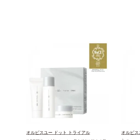
オルビスユー ドット トライアル
オルビス