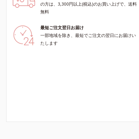
ノールW*4 2022年5月 Mintel社データベース
肌本来の輝
の方は、3,300円以上(税込)のお買い上げで、送料
及び先行技術調査による当社調べ*5 オトギリ
叶えます。
無料
ソウエキス配合＝肌にうるおいを与え、うるおい
肌）M＝し
に満ちたハリツヤ肌へ導く保湿成分各商品の詳し
メラニンの
最短ご注文翌日お届け
い情報は商品ページをご覧ください。・BEAUTY
*2 日本
夏祭りは、こちら
ートに着目
一部地域を除き、最短でご注文の翌日にお届けい
で2010
たします
により透明
ノサイトま
われること*
L-アスコ
エキス、油
ッシュには
プレックス