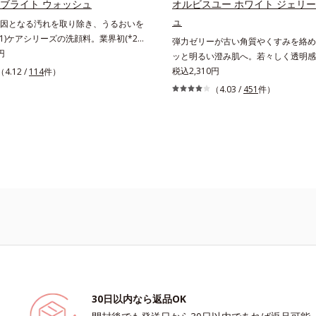
テップで上向き(*12)のハリと透明感
 ブライト ウォッシュ
オルビスユー ホワイト ジェリ
え、シミ・ソバカスを防ぐ（ウォッシ
なシナジー設計で、あなたのエイジン
ュ
因となる汚れを取り除き、うるおいを
*2 オルビス内スキンケアシリーズの保
援します。*1 メラニンの生成を抑
1)ケアシリーズの洗顔料。業界初(*2)
弾力ゼリーが古い角質やくすみを絡め
齢に応じたお手入れのこと*4 うるお
ソバカスを防ぐ（ウォッシュを除く）
ニンの第三のルート」である「横のひ
円
ッと明るい澄み肌へ。若々しく透明感
乾燥、ハリ・ツヤのなさ*6 乾燥による
ビス内スキンケアシリーズの保湿力
着目して、全方位から透明肌(*3)を目
を構成する要素と、年齢肌(*1)のメ
税込2,310円
（4.12 /
114
件）
分*8 ロニセラカエルレア果汁、ノバ
に応じたお手入れのこと*4 剥がれず
トニングケア(*4)シリーズです。受け
アプローチして、明るくなめらかな肌
合＝うるおいを与えハリと透明感に満
した古い角層*5 乾燥による*6 洗
（4.03 /
451
件）
紫外線ダメージをきっかけに、肌深く
ンケアシリーズです。「オルビスユー
く保湿成分*9 メマツヨイグサ抽出液
理的効果*7 うるおいによる*8 乾
「メラニンにじみ(*6)」が発現。シミや
応用し、全方位的に肌の底上げを図り
ラエキス配合＝角層のすみずみまで水
ツヤのなさ*9 保湿成分*10 ロニセ
いう「点」だけでなく、透明感のなさ
に、シミと年齢の関係に着目。点在す
保ち、ハリ・ツヤを与える保湿成分*1
ア果汁、ノバラエキス配合＝うるおい
」での透明感を阻害する原因を引き起
でなく、メラニンが蓄積しがちな年齢
こと各商品の詳しい情報は商品ページ
と透明感に満ちた肌へ導く保湿成分
ことがわかりました。そこでオルビス
ニンメタボ(*2)”にアプローチして、
さい。・BEAUTY夏祭りは、こちら
マツヨイグサ抽出液、スイカズラエキス
シリーズは「メラニンにじみ」に着目
美肌を目指します。*1 年齢を重ねた肌
のすみずみまで水分・油分を保ち、ハ
処理ビタミンC(*7)」を採用。肌奥
ンが過剰に生成する状態
与える保湿成分*12 気持ちのこと
で浸透し、シミやソバカスの原因となるメ
成を食い止めます。またオルビス独自
ライトVCコンプレックス(*8)」が、透
する原因(*9)にアプローチします。さ
のなめらかさやみずみずしさをサポー
に、肌荒れ防止有効成分と速効性と持
の保湿成分も配合し、透明感を包括的
30日以内なら返品OK
。全方位ケアのアプローチによって、