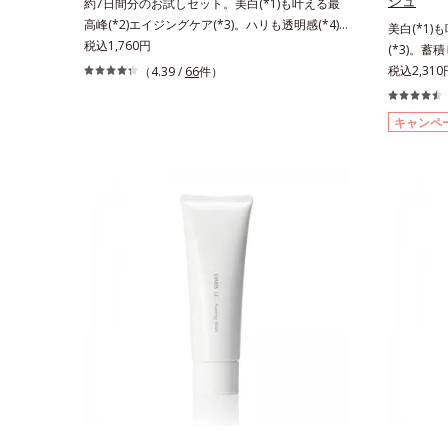
シュ
約7日間分のお試しセット。美白(*1)も叶える最
高峰(*2)エイジングケア(*3)。ハリも透明感(*4)
美白(*1)
も結果主義。年齢サイン(*5)の因子に着目した肌
税込1,760円
(*3)。蓄
科学エイジングケア(*3)シリーズ。オルビスユー
晴らす高密
税込2,31
（4.39 /
66
件）
ドットシリーズは、年齢による肌悩み一つ一つを
リも透明感(
対処するのではなく、肌で起きていることの根本
子に着目し
キャンペ
原因に着目。加齢とともに現れる年齢サイン(*5)
ズ。オルビ
について研究を進めたところ、弾力感のない状態
る肌悩み一
である「ハリのなさ」や、くすみ(*6)などが現れ
きているこ
ている状態である「透明感のなさ」が現れること
れる年齢サ
で大人の肌印象に大きな影響を与えていることが
力感のない
分かりました。そこでオルビスユー ドットシリ
(*5)な
ーズは美容成分(*7)として「G.D.F.アクティベー
さ」が、大
ター(*8)」を配合。そして、従来から配合してい
ことがわか
る美白有効成分「トラネキサム酸」を配合しまし
トシリーズは
た。さらに、シリーズ共通の美容成分(*7)「GLル
ィベーター
ートブースター(*9)」を配合することで、肌のふ
合している
っくら感や透明感を叶えます。美白ケアしながら
を配合しま
多角的なエイジングケアが叶うシリーズに。3ス
分「GLル
テップで上向き(*10)のハリと透明感を。効果的
で、肌のふ
なシナジー設計で、あなたのエイジングケアを応
アしながら
援します。*1 メラニンの生成を抑え、シミ・