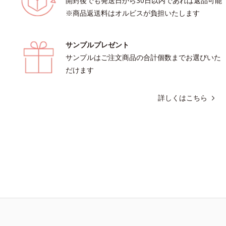
開封後でも発送日から30日以内であれば返品可能
きを生かして澄み渡る、輝き透明肌を
※商品返送料はオルビスが負担いたします
L＝さっぱりタイプ（脂性肌～普通
っとりタイプ（普通肌～乾性肌）*1
生成を抑え、シミ・ソバカスを防ぐ
サンプルプレゼント
化粧品業界で初めてメラニンの第三のル
し、日本放射線影響学会第53回大会
サンプルはご注文商品の合計個数までお選びいた
年10月に初めて発表したこと*3 うるおい
だけます
感のある肌*4 うるおいによる*5 メラ
で*6 シミ・ソバカスが肌表面にあら
詳しくはこちら
7 L-アスコルビン酸 2-グルコシド*8
ルビン酸 2-グルコシド、パウダルコ樹皮
溶性甘草エキス(2)*9 乾燥など※ウォ
高圧処理ビタミンCとブライトVCコン
は配合されていません。