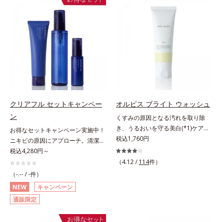
の低下」と、肌悩み「毛穴の目立
目立ちの原因に。普段の洗顔(*3)で
ち」の両方にWでアプローチする、
は落としにくい汚れは、酵素洗顔料
薬用ニキビ対策スキンケアシリーズ
で落としましょう。3種の酵素がた
です。5種の和漢植物由来成分とコ
んぱく質や皮脂を溶かして分解。炭
ラーゲンが肌をいたわりながらうる
が無数の毛穴に入り込み、溶けた汚
おいを与え、バリア機能を維持。ニ
れをパワフルに吸着してすっきり落
キビができにくい肌を目指します。
とします。さらに浸透型ビタミンC
さらにビタミンC誘導体をはじめと
誘導体(*4)が汚れを取り去った毛穴
した5種の整肌成分(*1)から成る
を引きしめ、キメの整ったなめらか
「ナノVCショットカプセル」を配
な肌に洗い上げます。ツブツブ入り
クリアフル セットキャンペー
オルビス ブライト ウォッシュ
合。カプセルが浸透してから成分を
のパウダーが泡立てネットのように
ン
くすみの原因となる汚れを取り除
放出する特殊技術によって、高い浸
空気を含ませるので、簡単に泡立て
き、うるおいを守る美白(*1)ケアシ
お得なセットキャンペーン実施中！
透力(*2)と安定性を実現。毛穴の目
られます。濃密うるおい泡を洗い流
リーズの洗顔料。業界初(*2)知見
税込1,760円
ニキビの原因にアプローチ。清潔な
立ちをしっかりケア(*3)して、ゆら
したあとは大人の肌もつっぱりにく
「メラニンの第三のルート」である
垢抜け肌(*1)へ。「ニキビをくり返
税込4,280円～
ぎやすいニキビ肌を、みずみずしい
く、使うたびに毛穴の目立ちにくい
「横のひろがり」に着目して、全方
してしまう」「毛穴目立ち(*2)が気
清潔な垢抜け肌(*4)へと導きます。
（4.12 /
114
件）
肌(*5)を目指せます。性別問わずお
位から透明肌(*3)を目指すブライト
になる」「マスク生活であごや口ま
たっぷりの保湿成分で低刺激。敏感
使いいただけるので、ご夫婦やカッ
（-.-- / -件）
ニングケア(*4)シリーズです。受け
わりのニキビが気になる」というお
肌の方にもお使いいただけます
プルでシェアするのもおすすめ。デ
NEW
キャンペーン
てしまった紫外線ダメージをきっか
悩みに。くり返しニキビの根本原因
(*5)。*1 テトラ2-ヘキシルデカン酸
コルテやヒップなど、ボディのザラ
通販限定
けに、肌深く(*5)では「メラニンに
「肌のバリア機能の低下」と、肌悩
アスコルビル、天然ビタミンE、イ
つきが気になるところにもお使いい
じみ(*6)」が発現。シミやそばかす
み「毛穴の目立ち」の両方にWでア
ノシット、フィチン酸、ユズセラミ
ただけます。*1 プロテアーゼ、パ
という「点」だけでなく、透明感の