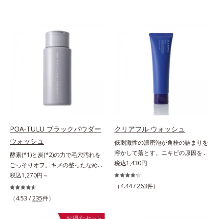
POA-TULU ブラックパウダー
クリアフル ウォッシュ
ウォッシュ
低刺激性の濃密泡が角栓の詰まりを
溶かして落とす。ニキビの原因を残
酵素(*1)と炭(*2)の力で毛穴汚れを
さないクリアな肌に洗い上げる洗顔
税込1,430円
ごっそりオフ。キメの整ったなめら
料。「ニキビをくり返してしまう」
か肌へ。酵素(*1)と炭(*2)の力で毛
税込1,270円～
「毛穴目立ちが気になる」「マスク
穴汚れをしっかり落とす、パウダー
（4.44 /
263
件）
生活であごや口まわりのニキビが気
タイプの酵素洗顔料です。皮脂やた
（4.53 /
235
件）
になる」というお悩みに。くり返し
んぱく質と汚れが溜まって角栓にな
ニキビの根本原因「肌のバリア機能
ると、毛穴に詰まって毛穴の開き＆