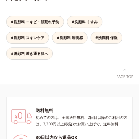
ンの生成を抑え、シミ・ソバカスを
アンズ果汁で、角質を自然にはがれ
ヘキシルデカン酸アスコルビル配合
ラニンにじみ(*1)」が発現。シミや
防ぐ*2 日本化粧品業界で初めてメ
やすく浮かせてから、「消しゴム」
＝整肌成分*4 天然ビタミンE、イノ
ソバカスという「点」だけでなく、
ラニンの第三のルートに着目し、日
のようにポロポロに巻き込んで取り
シット、フィチン酸、ユズセラミ
透明感のなさなどの「面」での透明
#洗顔料 ニキビ・肌荒れ予防
#洗顔料 くすみ
本放射線影響学会第53回大会で
除きます。水を利用して取り除く仕
ド、スフィンゴ糖脂質*5 テトラ2-
感を阻害する原因を引き起こしてい
2010年10月に初めて発表したこと
組みなので、強い酸を使った科学的
ヘキシルデカン酸アスコルビル、天
ることがわかりました。そこでオル
*3 うるおいにより透明感のある肌
#洗顔料 スキンケア
#洗顔料 透明感
なピーリングやゴシゴシこする方法
#洗顔料 保湿
然ビタミンE、イノシット、フィチ
ビス ブライト シリーズは「メラニ
*4 うるおいによる*5 メラノサイト
と違い、必要以上に角質を取り過ぎ
ン酸、ユズセラミド、スフィンゴ糖
ンにじみ」に着目して「高圧処理ビ
まで*6 シミ・ソバカスが肌表面に
る心配もありません。「ピーリング
脂質配合＝肌をなめらかに整える整
タミンC(*7)」を採用。肌奥(*6)まで
#洗顔料 透き通る肌へ
あらわれること*7 L-アスコルビン
は初めて」「刺激が心配…」という
肌成分*6 角層まで*7 うるおいによ
浸透し、シミやソバカスの原因とな
酸 2-グルコシド*8 L-アスコルビン
方にもおすすめです。ピーリング後
りキメを整えて毛穴を目立たなくす
るメラニンの生成を食い止めます。
酸 2-グルコシド、パウダルコ樹皮エ
の肌は、しっとりツルツルの触りご
る*8 すべての方に皮膚刺激がおき
またオルビス独自成分の「ブライト
キス、油溶性甘草エキス(2)*9 乾燥
こち。表面の角質を一枚脱いだ状態
ないというわけではありません※敏
VCコンプレックス(*8)」が、透明感
など※ウォッシュには高圧処理ビタ
だから、化粧水の浸透力もいつもと
感肌対象パッチテスト済（すべての
を阻害する原因(*9)にアプローチし
ミンCとブライトVCコンプレックス
手応えが変わります。お肌の状態に
人に皮膚刺激がおきないというわけ
ます。さらに肌表面のなめらかさや
は配合されていません。
合わせて週1～2回の美肌ケア。なめ
ではありません）※弱酸性（ローシ
みずみずしさをサポートするため
らかで透明感あふれる素肌へ導きま
ョン・モイスチャーのみ）
に、肌荒れ防止有効成分と速効性と
す。* 乾燥や角質肥厚、キメの乱れ
送料無料
持続性、2種の保湿成分も配合し、
によるくすみ
透明感を包括的にサポート。全方位
初めての方は、全国送料無料、2回目以降のご利用の方
ケアのアプローチによって、肌本来
は、3,300円以上(税込)のお買い上げで、送料無料
の輝きを生かして澄み渡る、輝き透
明肌を叶えます。L＝さっぱりタイ
30日以内なら返品OK