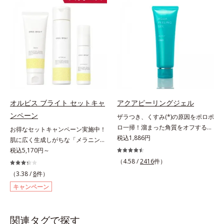
プローチする、薬用ニキビ対策スキ
ド、スフィンゴ糖脂質*2 角層内*3
パイン、リパーゼ配合＝洗浄成分*2
なさなどの「面」での透明感を阻害
ンケアシリーズです。5種の和漢植
うるおいによりキメを整えて毛穴を
皮脂吸収成分*3 自社品*4 パルミチ
する原因を引き起こしていることが
物由来成分とコラーゲンが肌をいた
目立たなくする*4 洗浄による汚れ
ン酸アスコルビルリン酸3Na配合＝
わかりました。そこでオルビス ブ
わりながらうるおいを与え、バリア
の除去*5 すべての方に皮膚刺激が
肌を引き締め、キメを整える成分*5
ライト シリーズは「メラニンにじ
機能を維持。ニキビができにくい肌
おきないというわけではありません
皮脂・汚れの除去による
み」に着目して「高圧処理ビタミン
を目指します。さらにビタミンC誘
※敏感肌対象パッチテスト済（すべ
C(*7)」を採用。肌奥(*5)まで浸透
導体(*3)と5種の整肌成分(*4)から成
ての人に皮膚刺激がおきないという
し、シミやソバカスの原因となるメ
る「ナノVCショットカプセル(*5)」
わけではありません）
ラニンの生成を食い止めます。また
を配合。カプセルが浸透(*6)してか
オルビス独自成分の「ブライトVC
ら成分を放出する特殊技術によっ
オルビス ブライト セットキャ
アクアピーリングジェル
コンプレックス(*8)」が、透明感を
て、高い浸透力(*6)と安定性を実
ンペーン
阻害する原因(*9)にアプローチしま
ザラつき、くすみ(*)の原因をポロポ
現。毛穴の目立ちをしっかりケア
す。さらに肌表面のなめらかさやみ
ロ一掃！溜まった角質をオフするピ
(*7)して、ゆらぎやすいニキビ肌
お得なセットキャンペーン実施中！
ずみずしさをサポートするために、
ーリングジェル。ミネラル豊富な水
税込1,886円
を、みずみずしい清潔な垢抜け肌
肌に広く生成しがちな「メラニンに
肌荒れ防止有効成分と速効性と持続
80％とアンズ果汁で保湿効果も。化
(*1)へと導きます。たっぷりの保湿
じみ(*1)」の原因をブロック(*2)！
税込5,170円～
性、2種の保湿成分も配合し、透明
粧のりの悪さやくすみなどを、一気
成分で低刺激。敏感肌の方にもお使
澄み渡る輝き透明肌(*3)へ。業界初
（4.58 /
2416
件）
感を包括的にサポート。全方位ケア
にケアできるお手入れが“角質ピー
いいただけます(*8)。L＝さっぱり
(*4)知見「メラニンの第三のルー
（3.38 /
8
件）
のアプローチによって、肌本来の輝
リング”。「アクアピーリングジェ
タイプ（ニキビのできやすい肌・超
ト」である「横のひろがり」に着目
キャンペーン
きを生かして澄み渡る、輝き透明肌
ル」は毎日の洗顔では落とせない溜
脂性肌～普通肌）M＝しっとりタイ
して、全方位から透明肌を目指すブ
を叶えます。L＝さっぱりタイプ
まった角質を、くるくるなじませる
プ（ニキビのできやすい肌・普通肌
ライトニングケア(*5)シリーズで
（脂性肌～普通肌）M＝しっとりタ
だけで肌に負担をかけずに取り除き
～乾性肌）*1 洗浄による汚れの除
す。受けてしまった紫外線ダメージ
関連タグで探す
イプ（普通肌～乾性肌）*1 メラニ
ます。海洋深層水配合の水ベースと
去*2 キメの乱れによる*3 テトラ2-
をきっかけに、肌深く(*6)では「メ