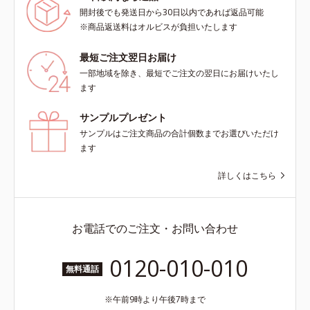
プ（脂性肌～普通肌）M＝しっとり
開封後でも発送日から30日以内であれば返品可能
タイプ（普通肌～乾性肌）*1 シ
※商品返送料はオルビスが負担いたします
ミ・ソバカスが肌表面にあらわれる
こと*2 メラニンの生成を抑え、シ
最短ご注文翌日お届け
ミ・ソバカスを防ぐ*3 うるおいに
一部地域を除き、最短でご注文の翌日にお届けいたし
よる透明感のある肌*4 日本化粧品
ます
業界で初めてメラニンの第三のルー
トに着目し、日本放射線影響学会第
サンプルプレゼント
53回大会で2010年10月に初めて発
サンプルはご注文商品の合計個数までお選びいただけ
表したこと*5 うるおいによる*6 メ
ます
ラノサイトまで*7 L-アスコルビン
酸 2-グルコシド*8 L-アスコルビン
詳しくはこちら
酸 2-グルコシド、パウダルコ樹皮エ
キス、油溶性甘草エキス（2）*9 乾
燥など
お電話でのご注文・お問い合わせ
0120-010-010
無料通話
午前9時より午後7時まで