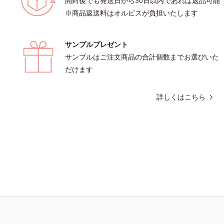
開封後でも発送日から30日以内であれば返品可能
 2022年5月 Mintel社データベース
※商品返送料はオルビスが負担いたします
術調査による当社調べ*5 オトギリ
配合＝肌にうるおいを与え、うるおい
リツヤ肌へ導く保湿成分各商品の詳し
サンプルプレゼント
品ページをご覧ください。・BEAUTY
こちら
サンプルはご注文商品の合計個数までお選びいた
だけます
詳しくはこちら