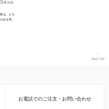
リと透明感
ーウォッシ
え、シミ・ソバカスを防ぐ（ウォッシュ除く）
のエイジン
*2 オルビス内スキンケアシリーズの保湿力*3 年
の生成を抑
取る。ピカ
齢に応じたお手入れのこと*4 うるおいによる*5
ュを除く）
のある美肌
乾燥、ハリ・ツヤのなさ*6 乾燥による*7 保湿成
の保湿力
ラニン生成に
分*8 ロニセラカエルレア果汁、ノバラエキス配
 剥がれず
へ導くスキ
合＝うるおいを与えハリと透明感に満ちた肌へ導
る*6 洗
」の理論を
く保湿成分*9 メマツヨイグサ抽出液、スイカズ
る*8 乾
ます。さら
ラエキス配合＝角層のすみずみまで水分・油分を
10 ロニセ
るシミだけ
保ち、ハリ・ツヤを与える保湿成分*10 気持ちの
＝うるおい
肌の“メラ
こと各商品の詳しい情報は商品ページをご覧くだ
保湿成分
澄みわたる
さい。・BEAUTY夏祭りは、こちら
カズラエキス
*2 メラニ
を保ち、ハ
ちのこと
お電話でのご注文・お問い合わせ