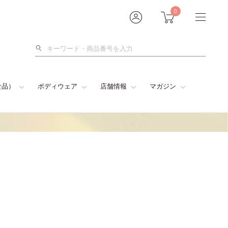
0
検
索
食品）
ボディウェア
店舗情報
マガジン