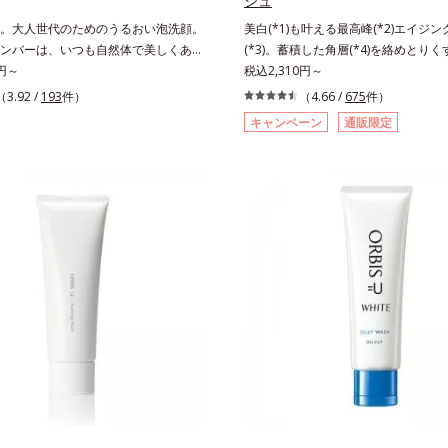
シュ
。大人世代のためのうるおい泡洗顔。
美白(*1)も叶える最高峰(*2)エイジ
ンバーは、いつも⾃然体で美しくあり
(*3)。蓄積した角層(*4)を絡めとりくす
⼤⼈世代に寄り添うブランドです。年
0円～
晴らす高密着マイルドピーリング(*6
税込2,310円～
に基づいた肌サイエンスで、複合的な
リも透明感(*7)も結果主義。年齢サイン
（3.92 /
193
件）
（4.66 /
675
件）
プローチ。大人世代の肌に向き合い、
子に着目した肌科学エイジングケア(*
キャンペーン
通販限定
入れで賢いケアを。ライフスタイルに
ズ。オルビスユー ドットシリーズは
々しい印象(*)作りのサポートをしま
る肌悩み一つ一つを対処するのではな
にハリを与え若々しい印象
きていることの根本原因に着目。加齢
れる年齢サインについて研究を進めた
力感のない状態である「ハリのなさ」
(*5)などが現れている状態である「
さ」が、大人の肌印象に大きな影響を
ことがわかりました。そこでオルビス
トシリーズは美容成分(*9)として「G.D
ィベーター(*10)」を配合。そして、
合している美白(*1)有効成分「トラ
を配合しました。さらに、シリーズ共
分「GLルートブースター(*11)」を
で、肌のふっくら感や透明感を叶えま
アしながら多角的なエイジングケアが