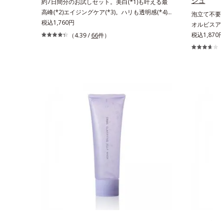
シュ
約7日間分のお試しセット。美白(*1)も叶える最
高峰(*2)エイジングケア(*3)。ハリも透明感(*4)
泡立て不要
も結果主義。年齢サイン(*5)の因子に着目した肌
税込1,760円
オルビスア
科学エイジングケア(*3)シリーズ。オルビスユー
たいと願う
税込1,87
（4.39 /
66
件）
ドットシリーズは、年齢による肌悩み一つ一つを
齢印象研究
対処するのではなく、肌で起きていることの根本
お悩みにア
原因に着目。加齢とともに現れる年齢サイン(*5)
手軽なお手
について研究を進めたところ、弾力感のない状態
なじむ、若
である「ハリのなさ」や、くすみ(*6)などが現れ
す。* 肌
ている状態である「透明感のなさ」が現れること
で大人の肌印象に大きな影響を与えていることが
分かりました。そこでオルビスユー ドットシリ
ーズは美容成分(*7)として「G.D.F.アクティベー
ター(*8)」を配合。そして、従来から配合してい
る美白有効成分「トラネキサム酸」を配合しまし
た。さらに、シリーズ共通の美容成分(*7)「GLル
ートブースター(*9)」を配合することで、肌のふ
っくら感や透明感を叶えます。美白ケアしながら
多角的なエイジングケアが叶うシリーズに。3ス
テップで上向き(*10)のハリと透明感を。効果的
なシナジー設計で、あなたのエイジングケアを応
援します。*1 メラニンの生成を抑え、シミ・