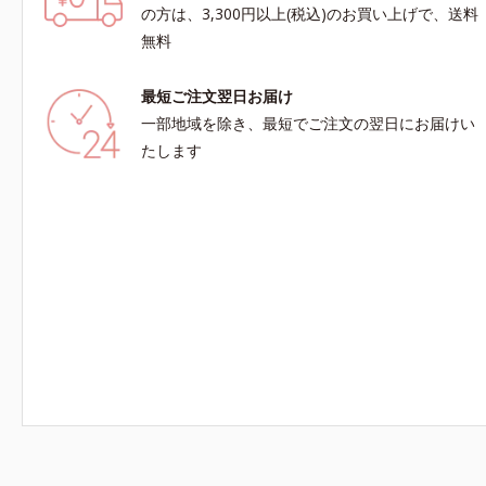
ことで肌を整えること*3 加水分解コンキオリン
ノールW*4
の方は、3,300円以上(税込)のお買い上げで、送料
*4 ヒアルロン酸Na
及び先行技
無料
ソウエキス
に満ちたハ
最短ご注文翌日お届け
い情報は商
夏祭りは、
一部地域を除き、最短でご注文の翌日にお届けい
たします