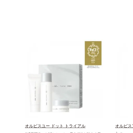
オルビスユー ドット トライアル
オルビス