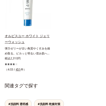
いのはクリアな肌に整えるクリアコ
ビスグループ独自の肌荒れ防止有効
ラニンの生成を抑え、シミ・ソバカ
ぐ（ウォッシュ除く）*2 オルビス
ンディショニング処方と、贅沢に配
成分として、「DF-パンテノール
スを防ぐ（ウォッシュを除く）*2
内スキンケアシリーズの保湿力*3
合された保湿成分。一瞬取り去るだ
(*3)」を国内唯一(*4)、高濃度で配
オルビス内スキンケアシリーズの保
年齢に応じたお手入れのこと*4 う
けのケアに留まらず、洗うたびにく
合。角層のバリア機能にアプローチ
湿力*3 年齢に応じたお手入れのこ
るおいによる*5 乾燥、ハリ・ツヤ
すみをため込まないすこやかな肌に
して肌荒れを防ぎ、肌不調にゆらが
と*4 剥がれずに肌に蓄積した古い
のなさ*6 乾燥による*7 保湿成分*8
整え、パールエキス(*3)とヒアルロ
ない肌を叶えます。そして、独自研
角層*5 乾燥による*6 洗浄によ
ロニセラカエルレア果汁、ノバラエ
ン酸(*4)がうるおって透き通るよう
究に基づいたアプローチ成分「MC
る物理的効果*7 うるおいによる
キス配合＝うるおいを与えハリと透
オルビスユー ホワイト ジェリ
な透明感を叶えます。顔色がどんよ
アクティベーター(*5)」。肌のうる
*8 乾燥、ハリ・ツヤのなさ*9
明感に満ちた肌へ導く保湿成分*9
ーウォッシュ
りしている、ファンデのノリがイマ
おいを引き出し・高めて、ハリ感あ
保湿成分*10 ロニセラカエルレア
メマツヨイグサ抽出液、スイカズラ
弾力ゼリーが古い角質やくすみを絡
イチ、肌のざらつきやくすみが気に
ふれる肌へと導きます。うるおいに
果汁、ノバラエキス配合＝うるおい
エキス配合＝角層のすみずみまで水
め取る。ピカッと明るい澄み肌へ。
なる、化粧水が肌になじまな
満ちたゆらがない肌をご体感いただ
を与えハリと透明感に満ちた肌へ導
分・油分を保ち、ハリ・ツヤを与え
若々しく透明感のある美肌を構成す
税込2,310円
い……。こんなお悩みが気になると
くために設計された3ステップで、
く保湿成分*11 メマツヨイグサ抽
る保湿成分*10 気持ちのこと各商品
る要素と、年齢肌(*1)のメラニン生
きに。週に1～4回、いつもの洗顔料
いつも力強く美しくあり続けるあな
出液、スイカズラエキス配合＝角層
の詳しい情報は商品ページをご覧く
成にアプローチして、明るくなめら
と置き換えてお使いください。*1
たを応援します。*1 肌にうるおい
のすみずみまで水分・油分を保ち、
ださい。・BEAUTY夏祭りは、こち
（4.03 /
451
件）
かな肌へ導くスキンケアシリーズで
角層肥厚や乾燥などによる*2 汚れ
が満ち、維持されている状態*2 年
ハリ・ツヤを与える保湿成分*12
ら
す。「オルビスユー」の理論を応用
を除去することで健やかな肌を保
齢に応じたお手入れのこと*3 デク
気持ちのこと
し、全方位的に肌の底上げを図りま
ち、うるおいを保つことで肌を整え
スパンテノールW*4 2022年5月
関連タグで探す
す。さらに、シミと年齢の関係に着
ること*3 加水分解コンキオリン*4
Mintel社データベース及び先行技術
目。点在するシミだけでなく、メラ
ヒアルロン酸Na
調査による当社調べ*5 オトギリソ
ニンが蓄積しがちな年齢肌の“メラ
ウエキス配合＝肌にうるおいを与
ニンメタボ(*2)”にアプローチして、
え、うるおいに満ちたハリツヤ肌へ
#洗顔料 透明感
#洗顔料 乾燥対策