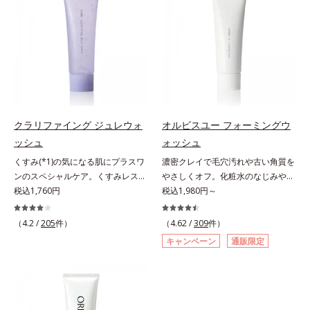
はなく、肌で起きていることの根本
とともに現れる年齢サイン(*5)につ
計で、あなたのエイジングケアを応
原因に着目。加齢とともに現れる年
いて研究を進めたところ、弾力感の
援します。*1 メラニンの生成を抑
齢サインについて研究を進めたとこ
ない状態である「ハリのなさ」や、
え、シミ・ソバカスを防ぐ（ウォッ
ろ、弾力感のない状態である「ハリ
くすみ(*6)などが現れている状態で
シュ除く）*2 オルビス内スキンケ
のなさ」や、くすみ(*5)などが現れ
ある「透明感のなさ」が現れること
アシリーズの保湿力*3 年齢に応じ
ている状態である「透明感のなさ」
で大人の肌印象に大きな影響を与え
たお手入れのこと*4 うるおいによ
が、大人の肌印象に大きな影響を与
ていることが分かりました。そこで
る*5 乾燥、ハリ・ツヤのなさ
えていることがわかりました。そこ
オルビスユー ドットシリーズは美
*6 乾燥による*7 保湿成分*8
でオルビスユー ドットシリーズは
容成分(*7)として「G.D.F.アクティ
ロニセラカエルレア果汁、ノバラエ
クラリファイング ジュレウォ
オルビスユー フォーミングウ
美容成分(*9)として「G.D.F.アクテ
ベーター(*8)」を配合。そして、従
キス配合＝うるおいを与えハリと透
ッシュ
ォッシュ
ィベーター(*10)」を配合。そし
来から配合している美白有効成分
明感に満ちた肌へ導く保湿成分*9
くすみ(*1)の気になる肌にプラスワ
濃密クレイで毛穴汚れや古い角質を
て、従来から配合している美白(*1)
「トラネキサム酸」を配合しまし
メマツヨイグサ抽出液、スイカズラ
ンのスペシャルケア。くすみレスの
やさしくオフ。化粧水のなじみやす
有効成分「トラネキサム酸」を配合
た。さらに、シリーズ共通の美容成
エキス配合＝角層のすみずみまで水
輝くような素肌へ。肌表面の余分な
税込1,760円
い肌に。7000種を超える成分から
税込1,980円～
しました。さらに、シリーズ共通の
分(*7)「GLルートブースター(*9)」
分・油分を保ち、ハリ・ツヤを与え
角層を落として、くすみ(*1)レスな
厳選し、「うるおいの質(*1)」に着
美容成分「GLルートブースター
を配合することで、肌のふっくら感
る保湿成分*10 気持ちのことアレ
輝くような素肌へ整える(*2)スペシ
目した初期エイジングケア(*2)シリ
(*11)」を配合することで、肌のふ
や透明感を叶えます。美白ケアしな
（4.2 /
205
件）
（4.62 /
309
件）
ルギーテスト済＝全ての方にアレル
ャル洗顔料です。いつもの洗顔料の
ーズオルビスユーは肌本来のうるお
っくら感や透明感を叶えます。美白
がら多角的なエイジングケアが叶う
ギーが起こらないということではあ
キャンペーン
通販限定
代わりに、10秒ほどくるくるとなじ
いやバリア機能にアプローチする初
ケアしながら多角的なエイジングケ
シリーズに。3ステップで上向き
りません。
ませてから洗い流すだけ。ぷるんと
期エイジングケアシリーズです。
アが叶うシリーズに。3ステップで
(*10)のハリと透明感を。効果的な
したジェルが肌表面の角層をやわら
「うるおいの質」に着目し、肌荒れ
上向き(*12)のハリと透明感を。効
シナジー設計で、あなたのエイジン
かくして絡めとり、スクラブがやさ
を予防しながらうるおいに満ちた美
果的なシナジー設計で、あなたのエ
グケアを応援します。*1 メラニン
しく取り去ります。さらに注目した
しい肌へと導きます。ポーラ・オル
イジングケアを応援します。*1 メ
の生成を抑え、シミ・ソバカスを防