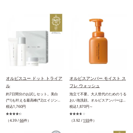
オルビスユー ドット トライア
オルビスアンバー モイスト ス
ル
フレ ウォッシュ
約7日間分のお試しセット。美白
泡立て不要。大人世代のためのうる
(*1)も叶える最高峰(*2)エイジング
おい泡洗顔。オルビスアンバーは、
ケア(*3)。ハリも透明感(*4)も結果
税込1,760円
いつも⾃然体で美しくありたいと願
税込1,870円～
主義。年齢サイン(*5)の因子に着目
う⼤⼈世代に寄り添うブランドで
した肌科学エイジングケア(*3)シリ
す。年齢印象研究に基づいた肌サイ
（4.39 /
66
件）
（3.92 /
193
件）
ーズ。オルビスユー ドットシリー
エンスで、複合的なお悩みにアプロ
ズは、年齢による肌悩み一つ一つを
ーチ。大人世代の肌に向き合い、手