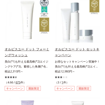
対処するのではなく、肌で起きてい
軽なお手入れで賢いケアを。ライフ
ることの根本原因に着目。加齢とと
スタイルになじむ、若々しい印象(*)
もに現れる年齢サイン(*5)について
作りのサポートをします。* 肌にハ
研究を進めたところ、弾力感のない
リを与え若々しい印象
状態である「ハリのなさ」や、くす
み(*6)などが現れている状態である
「透明感のなさ」が現れることで大
人の肌印象に大きな影響を与えてい
ることが分かりました。そこでオル
ビスユー ドットシリーズは美容成
オルビスユー ドット フォーミ
オルビスユー ドット セットキ
分(*7)として「G.D.F.アクティベー
ングウォッシュ
ャンペーン
ター(*8)」を配合。そして、従来か
美白(*1)も叶える最高峰(*2)エイジ
お得なセットキャンペーン実施中！
ら配合している美白有効成分「トラ
ングケア(*3)。蓄積した角層(*4)を
美白(*1)も叶える最高峰(*2)エイジ
ネキサム酸」を配合しました。さら
絡めとりくすみ(*5)を晴らす高密着
税込2,310円～
ングケア(*3)。ハリも透明感(*4)も
税込12,980円～
に、シリーズ共通の美容成分(*7)
マイルドピーリング(*6)洗顔料。ハ
結果主義。年齢サイン(*5)の因子に
「GLルートブースター(*9)」を配合
リも透明感(*7)も結果主義。年齢サ
着目した肌科学エイジングケア(*3)
することで、肌のふっくら感や透明
（4.66 /
675
件）
（3 /
1
件）
イン(*8)の因子に着目した肌科学エ
シリーズ。オルビスユー ドットシ
感を叶えます。美白ケアしながら多
キャンペーン
通販限定
キャンペーン
通販限定
イジングケア(*3)シリーズ。オルビ
リーズは、年齢による肌悩み一つ一
角的なエイジングケアが叶うシリー
スユー ドットシリーズは、年齢に
つを対処するのではなく、肌で起き
ズに。3ステップで上向き(*10)のハ
よる肌悩み一つ一つを対処するので
ていることの根本原因に着目。加齢
リと透明感を。効果的なシナジー設