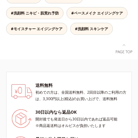
澄みわたる美肌を目指します。*1
導く保湿成分各商品の詳しい情報は
年齢を重ねた肌*2 メラニンが過剰
商品ページをご覧ください。・
#洗顔料 ニキビ・肌荒れ予防
#ベースメイク エイジングケア
に生成する状態
BEAUTY夏祭りは、こちら
#モイスチャー エイジングケア
#洗顔料 スキンケア
送料無料
初めての方は、全国送料無料、2回目以降のご利用の方
は、3,300円以上(税込)のお買い上げで、送料無料
30日以内なら返品OK
開封後でも発送日から30日以内であれば返品可能
※商品返送料はオルビスが負担いたします