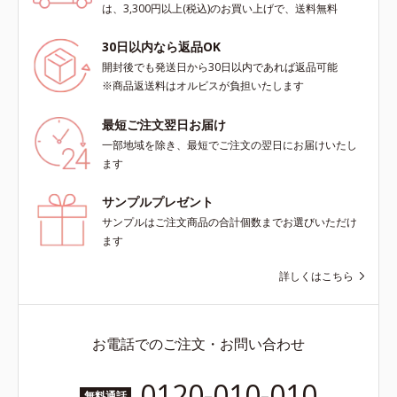
上向き(*12)のハリと透明感を。効
は、3,300円以上(税込)のお買い上げで、送料無料
果的なシナジー設計で、あなたのエ
イジングケアを応援します。*1 メ
30日以内なら返品OK
ラニンの生成を抑え、シミ・ソバカ
開封後でも発送日から30日以内であれば返品可能
スを防ぐ（ウォッシュを除く）*2
※商品返送料はオルビスが負担いたします
オルビス内スキンケアシリーズの保
湿力*3 年齢に応じたお手入れのこ
最短ご注文翌日お届け
と*4 剥がれずに肌に蓄積した古い
一部地域を除き、最短でご注文の翌日にお届けいたし
角層*5 乾燥による*6 洗浄によ
ます
る物理的効果*7 うるおいによる
*8 乾燥、ハリ・ツヤのなさ*9
サンプルプレゼント
保湿成分*10 ロニセラカエルレア
サンプルはご注文商品の合計個数までお選びいただけ
果汁、ノバラエキス配合＝うるおい
ます
を与えハリと透明感に満ちた肌へ導
く保湿成分*11 メマツヨイグサ抽
詳しくはこちら
出液、スイカズラエキス配合＝角層
のすみずみまで水分・油分を保ち、
ハリ・ツヤを与える保湿成分*12
お電話でのご注文・お問い合わせ
気持ちのこと
0120-010-010
無料通話