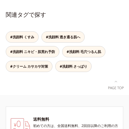
スユー ドットシリーズは、年齢に
よる肌悩み一つ一つを対処するので
関連タグで探す
はなく、肌で起きていることの根本
原因に着目。加齢とともに現れる年
齢サインについて研究を進めたとこ
ろ、弾力感のない状態である「ハリ
#洗顔料 くすみ
#洗顔料 透き通る肌へ
のなさ」や、くすみ(*5)などが現れ
ている状態である「透明感のなさ」
#洗顔料 ニキビ・肌荒れ予防
#洗顔料 毛穴つるん肌
が、大人の肌印象に大きな影響を与
えていることがわかりました。そこ
でオルビスユー ドットシリーズは
#クリーム カサカサ対策
#洗顔料 さっぱり
美容成分(*9)として「G.D.F.アクテ
ィベーター(*10)」を配合。そし
て、従来から配合している美白(*1)
有効成分「トラネキサム酸」を配合
しました。さらに、シリーズ共通の
美容成分「GLルートブースター
(*11)」を配合することで、肌のふ
っくら感や透明感を叶えます。美白
送料無料
ケアしながら多角的なエイジングケ
アが叶うシリーズに。3ステップで
初めての方は、全国送料無料、2回目以降のご利用の方