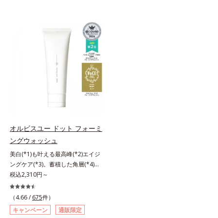
オルビスユー ドット フォーミ
ングウォッシュ
美白(*1)も叶える最高峰(*2)エイジ
ングケア(*3)。蓄積した角層(*4)を
絡めとりくすみ(*5)を晴らす高密着
税込2,310円～
マイルドピーリング(*6)洗顔料。ハ
リも透明感(*7)も結果主義。年齢サ
（4.66 /
675
件）
イン(*8)の因子に着目した肌科学エ
キャンペーン
通販限定
イジングケア(*3)シリーズ。オルビ