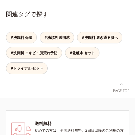
み「毛穴の目立ち」の両方にWでア
す。受けてしまった紫外線ダメージ
計で、あなたのエイジングケアを応
シナジー設計で、あなたのエイジン
プローチする、薬用ニキビ対策スキ
をきっかけに、肌深く(*6)では「メ
援します。*1 メラニンの生成を抑
グケアを応援します。*1 メラニン
関連タグで探す
ンケアシリーズです。5種の和漢植
ラニンにじみ(*1)」が発現。シミや
え、シミ・ソバカスを防ぐ（ウォッ
の生成を抑え、シミ・ソバカスを防
物由来成分とコラーゲンが肌をいた
ソバカスという「点」だけでなく、
シュ除く）*2 オルビス内スキンケ
ぐ（ウォッシュ除く）*2 オルビス
わりながらうるおいを与え、バリア
透明感のなさなどの「面」での透明
アシリーズの保湿力*3 年齢に応じ
内スキンケアシリーズの保湿力*3
機能を維持。ニキビができにくい肌
感を阻害する原因を引き起こしてい
たお手入れのこと*4 うるおいによ
年齢に応じたお手入れのこと*4 う
#洗顔料 保湿
#洗顔料 透明感
#洗顔料 透き通る肌へ
を目指します。さらにビタミンC誘
ることがわかりました。そこでオル
る*5 乾燥、ハリ・ツヤのなさ
るおいによる*5 乾燥、ハリ・ツヤ
導体(*3)と5種の整肌成分(*4)から成
ビス ブライト シリーズは「メラニ
*6 乾燥による*7 保湿成分*8
のなさ*6 乾燥による*7 保湿成分*8
る「ナノVCショットカプセル(*5)」
#洗顔料 ニキビ・肌荒れ予防
#化粧水 セット
ンにじみ」に着目して「高圧処理ビ
ロニセラカエルレア果汁、ノバラエ
ロニセラカエルレア果汁、ノバラエ
を配合。カプセルが浸透(*6)してか
タミンC(*7)」を採用。肌奥(*6)まで
キス配合＝うるおいを与えハリと透
キス配合＝うるおいを与えハリと透
ら成分を放出する特殊技術によっ
浸透し、シミやソバカスの原因とな
明感に満ちた肌へ導く保湿成分*9
明感に満ちた肌へ導く保湿成分*9
#トライアル セット
て、高い浸透力(*6)と安定性を実
るメラニンの生成を食い止めます。
メマツヨイグサ抽出液、スイカズラ
メマツヨイグサ抽出液、スイカズラ
現。毛穴の目立ちをしっかりケア
またオルビス独自成分の「ブライト
エキス配合＝角層のすみずみまで水
エキス配合＝角層のすみずみまで水
(*7)して、ゆらぎやすいニキビ肌
VCコンプレックス(*8)」が、透明感
分・油分を保ち、ハリ・ツヤを与え
分・油分を保ち、ハリ・ツヤを与え
を、みずみずしい清潔な垢抜け肌
を阻害する原因(*9)にアプローチし
る保湿成分*10 気持ちのことアレ
る保湿成分*10 気持ちのこと各商品
(*1)へと導きます。たっぷりの保湿
ます。さらに肌表面のなめらかさや
ルギーテスト済＝全ての方にアレル
の詳しい情報は商品ページをご覧く
成分で低刺激。敏感肌の方にもお使
みずみずしさをサポートするため
ギーが起こらないということではあ
ださい。・BEAUTY夏祭りは、こち
いいただけます(*8)。L＝さっぱり
に、肌荒れ防止有効成分と速効性と
りません。
ら
タイプ（ニキビのできやすい肌・超
持続性、2種の保湿成分も配合し、
脂性肌～普通肌）M＝しっとりタイ
透明感を包括的にサポート。全方位
送料無料
プ（ニキビのできやすい肌・普通肌
ケアのアプローチによって、肌本来
初めての方は、全国送料無料、2回目以降のご利用の方