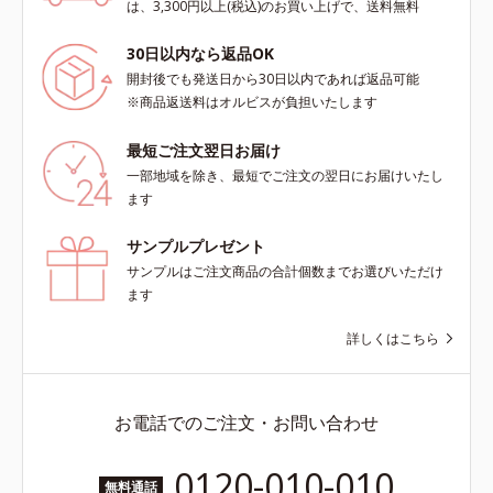
～乾性肌）*1 洗浄による汚れの除
の輝きを生かして澄み渡る、輝き透
は、3,300円以上(税込)のお買い上げで、送料無料
去*2 キメの乱れによる*3 テトラ2-
明肌を叶えます。L＝さっぱりタイ
ヘキシルデカン酸アスコルビル配合
プ（脂性肌～普通肌）M＝しっとり
30日以内なら返品OK
＝整肌成分*4 天然ビタミンE、イノ
タイプ（普通肌～乾性肌）*1 シ
開封後でも発送日から30日以内であれば返品可能
シット、フィチン酸、ユズセラミ
ミ・ソバカスが肌表面にあらわれる
※商品返送料はオルビスが負担いたします
ド、スフィンゴ糖脂質*5 テトラ2-
こと*2 メラニンの生成を抑え、シ
ヘキシルデカン酸アスコルビル、天
ミ・ソバカスを防ぐ*3 うるおいに
最短ご注文翌日お届け
然ビタミンE、イノシット、フィチ
よる透明感のある肌*4 日本化粧品
一部地域を除き、最短でご注文の翌日にお届けいたし
ン酸、ユズセラミド、スフィンゴ糖
業界で初めてメラニンの第三のルー
ます
脂質配合＝肌をなめらかに整える整
トに着目し、日本放射線影響学会第
肌成分*6 角層まで*7 うるおいによ
53回大会で2010年10月に初めて発
サンプルプレゼント
りキメを整えて毛穴を目立たなくす
表したこと*5 うるおいによる*6 メ
サンプルはご注文商品の合計個数までお選びいただけ
る*8 すべての方に皮膚刺激がおき
ラノサイトまで*7 L-アスコルビン
ます
ないというわけではありません※敏
酸 2-グルコシド*8 L-アスコルビン
感肌対象パッチテスト済（すべての
酸 2-グルコシド、パウダルコ樹皮エ
詳しくはこちら
人に皮膚刺激がおきないというわけ
キス、油溶性甘草エキス（2）*9 乾
ではありません）※弱酸性（ローシ
燥など
ョン・モイスチャーのみ）
お電話でのご注文・お問い合わせ
0120-010-010
無料通話