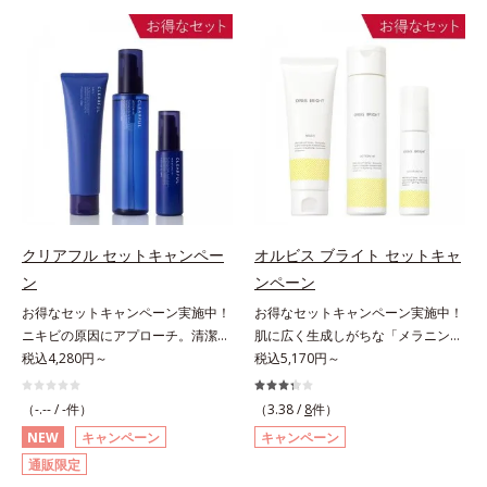
対処するのではなく、肌で起きてい
つを対処するのではなく、肌で起き
ることの根本原因に着目。加齢とと
ていることの根本原因に着目。加齢
もに現れる年齢サイン(*5)について
とともに現れる年齢サイン(*5)につ
研究を進めたところ、弾力感のない
いて研究を進めたところ、弾力感の
状態である「ハリのなさ」や、くす
ない状態である「ハリのなさ」や、
み(*6)などが現れている状態である
くすみ(*6)などが現れている状態で
「透明感のなさ」が現れることで大
ある「透明感のなさ」が現れること
人の肌印象に大きな影響を与えてい
で大人の肌印象に大きな影響を与え
ることが分かりました。そこでオル
ていることが分かりました。そこで
ビスユー ドットシリーズは美容成
オルビスユー ドットシリーズは美
分(*7)として「G.D.F.アクティベー
容成分(*7)として「G.D.F.アクティ
クリアフル セットキャンペー
オルビス ブライト セットキャ
ター(*8)」を配合。そして、従来か
ベーター(*8)」を配合。そして、従
ン
ンペーン
ら配合している美白有効成分「トラ
来から配合している美白有効成分
お得なセットキャンペーン実施中！
お得なセットキャンペーン実施中！
ネキサム酸」を配合しました。さら
「トラネキサム酸」を配合しまし
ニキビの原因にアプローチ。清潔な
肌に広く生成しがちな「メラニンに
に、シリーズ共通の美容成分(*7)
た。さらに、シリーズ共通の美容成
垢抜け肌(*1)へ。「ニキビをくり返
税込4,280円～
じみ(*1)」の原因をブロック(*2)！
税込5,170円～
「GLルートブースター(*9)」を配合
分(*7)「GLルートブースター(*9)」
してしまう」「毛穴目立ち(*2)が気
澄み渡る輝き透明肌(*3)へ。業界初
することで、肌のふっくら感や透明
を配合することで、肌のふっくら感
になる」「マスク生活であごや口ま
(*4)知見「メラニンの第三のルー
感を叶えます。美白ケアしながら多
や透明感を叶えます。美白ケアしな
（-.-- / -件）
（3.38 /
8
件）
わりのニキビが気になる」というお
ト」である「横のひろがり」に着目
角的なエイジングケアが叶うシリー
がら多角的なエイジングケアが叶う
NEW
キャンペーン
キャンペーン
悩みに。くり返しニキビの根本原因
して、全方位から透明肌を目指すブ
ズに。3ステップで上向き(*10)のハ
シリーズに。3ステップで上向き
通販限定
「肌のバリア機能の低下」と、肌悩
ライトニングケア(*5)シリーズで
リと透明感を。効果的なシナジー設
(*10)のハリと透明感を。効果的な