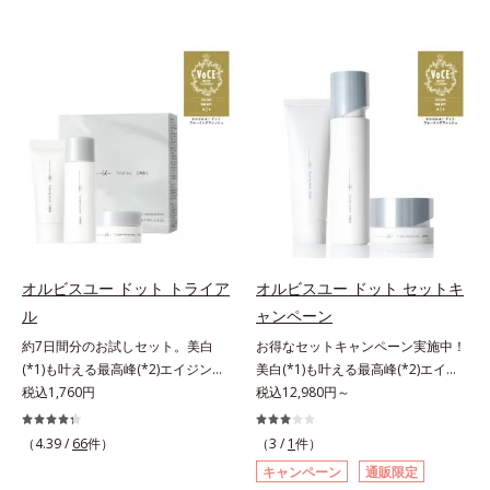
オルビスユー ドット トライア
オルビスユー ドット セットキ
ル
ャンペーン
約7日間分のお試しセット。美白
お得なセットキャンペーン実施中！
(*1)も叶える最高峰(*2)エイジング
美白(*1)も叶える最高峰(*2)エイジ
ケア(*3)。ハリも透明感(*4)も結果
税込1,760円
ングケア(*3)。ハリも透明感(*4)も
税込12,980円～
主義。年齢サイン(*5)の因子に着目
結果主義。年齢サイン(*5)の因子に
した肌科学エイジングケア(*3)シリ
着目した肌科学エイジングケア(*3)
（4.39 /
66
件）
（3 /
1
件）
ーズ。オルビスユー ドットシリー
シリーズ。オルビスユー ドットシ
キャンペーン
通販限定
ズは、年齢による肌悩み一つ一つを
リーズは、年齢による肌悩み一つ一