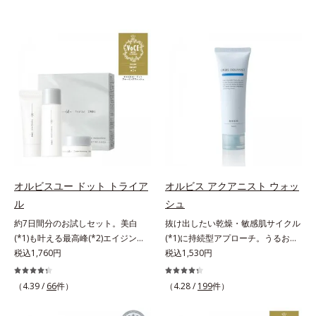
オルビスユー ドット トライア
オルビス アクアニスト ウォッ
ル
シュ
約7日間分のお試しセット。美白
抜け出したい乾燥・敏感肌サイクル
(*1)も叶える最高峰(*2)エイジング
(*1)に持続型アプローチ。うるおい
ケア(*3)。ハリも透明感(*4)も結果
税込1,760円
を追求した敏感肌用保湿スキンケア
税込1,530円
主義。年齢サイン(*5)の因子に着目
(*2)。うるおいを逃し、刺激を受け
した肌科学エイジングケア(*3)シリ
やすい角層の“乾燥敏感スランプ
（4.39 /
66
件）
（4.28 /
199
件）
ーズ。オルビスユー ドットシリー
(*3)”に悩む敏感な肌へ。創業時から
ズは、年齢による肌悩み一つ一つを
のうるおい研究により完成した、待