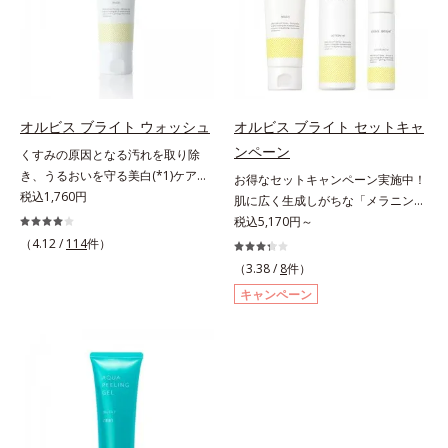
に、肌荒れ・ニキビ予防など“今”の
いのはクリアな肌に整えるクリアコ
ラニンの生成を抑え、シミ・ソバカ
ぐ（ウォッシュ除く）*2 オルビス
肌悩みに応え、“未来”を見据えて好
ンディショニング処方と、贅沢に配
スを防ぐ（ウォッシュを除く）*2
内スキンケアシリーズの保湿力*3
印象の鍵となるハリ・ツヤへもアプ
合された保湿成分。一瞬取り去るだ
オルビス内スキンケアシリーズの保
年齢に応じたお手入れのこと*4 う
ローチする進化を遂げました。うる
けのケアに留まらず、洗うたびにく
湿力*3 年齢に応じたお手入れのこ
るおいによる*5 乾燥、ハリ・ツヤ
おいを逃しやすい男性肌に着目し、
すみをため込まないすこやかな肌に
と*4 剥がれずに肌に蓄積した古い
のなさ*6 乾燥による*7 保湿成分*8
アイテム同士をなじみやすくする
整え、パールエキス(*3)とヒアルロ
角層*5 乾燥による*6 洗浄によ
ロニセラカエルレア果汁、ノバラエ
オルビス ブライト ウォッシュ
オルビス ブライト セットキャ
「うるおいコネクト設計」を採用。
ン酸(*4)がうるおって透き通るよう
る物理的効果*7 うるおいによる
キス配合＝うるおいを与えハリと透
ンペーン
くすみの原因となる汚れを取り除
8アイテム分の機能を3ステップに集
な透明感を叶えます。顔色がどんよ
*8 乾燥、ハリ・ツヤのなさ*9
明感に満ちた肌へ導く保湿成分*9
き、うるおいを守る美白(*1)ケアシ
お得なセットキャンペーン実施中！
約し、よりシンプルなお手入れで、
りしている、ファンデのノリがイマ
保湿成分*10 ロニセラカエルレア
メマツヨイグサ抽出液、スイカズラ
リーズの洗顔料。業界初(*2)知見
税込1,760円
肌に広く生成しがちな「メラニンに
ハリ・ツヤのある好印象な清潔透明
イチ、肌のざらつきやくすみが気に
果汁、ノバラエキス配合＝うるおい
エキス配合＝角層のすみずみまで水
「メラニンの第三のルート」である
じみ(*1)」の原因をブロック(*2)！
税込5,170円～
肌(*1)へ導きます。*1 うるおいによ
なる、化粧水が肌になじまな
を与えハリと透明感に満ちた肌へ導
分・油分を保ち、ハリ・ツヤを与え
「横のひろがり」に着目して、全方
澄み渡る輝き透明肌(*3)へ。業界初
（4.12 /
114
件）
る透明感のある肌*2 男性の顔画像
い……。こんなお悩みが気になると
く保湿成分*11 メマツヨイグサ抽
る保湿成分*10 気持ちのこと各商品
位から透明肌(*3)を目指すブライト
(*4)知見「メラニンの第三のルー
を用いた印象評価において、基準画
きに。週に1～4回、いつもの洗顔料
（3.38 /
8
件）
出液、スイカズラエキス配合＝角層
の詳しい情報は商品ページをご覧く
ニングケア(*4)シリーズです。受け
ト」である「横のひろがり」に着目
像に対して、頬全体に輝度分布がな
と置き換えてお使いください。*1
のすみずみまで水分・油分を保ち、
ださい。・BEAUTY夏祭りは、こち
キャンペーン
てしまった紫外線ダメージをきっか
して、全方位から透明肌を目指すブ
だらかな光（ツヤ）があると、爽や
角層肥厚や乾燥などによる*2 汚れ
ハリ・ツヤを与える保湿成分*12
ら
けに、肌深く(*5)では「メラニンに
ライトニングケア(*5)シリーズで
かさ印象が高く評価されたこと*3
を除去することで健やかな肌を保
気持ちのこと
じみ(*6)」が発現。シミやそばかす
す。受けてしまった紫外線ダメージ
2022年12月22日時点で、科学文献
ち、うるおいを保つことで肌を整え
という「点」だけでなく、透明感の
をきっかけに、肌深く(*6)では「メ
データベースPubMed及びGoogle
ること*3 加水分解コンキオリン*4
なさなどの「面」での透明感を阻害
ラニンにじみ(*1)」が発現。シミや
scholarにより国内化粧品業界にお
ヒアルロン酸Na
する原因を引き起こしていることが
ソバカスという「点」だけでなく、
いて該当文献がないことを確認（ポ
わかりました。そこでオルビス ブ
透明感のなさなどの「面」での透明
ーラ化成研究所調べ）