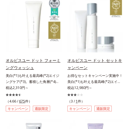
対処するのではなく、肌で起きてい
望の敏感肌用保湿スキンケアライン
ることの根本原因に着目。加齢とと
「オルビス アクアニスト」。乾燥
もに現れる年齢サイン(*5)について
敏感スランプの原因にアプローチす
研究を進めたところ、弾力感のない
る持続型トリプルアミノ酸(*4)を配
状態である「ハリのなさ」や、くす
合。もともと体内にあるアミノ酸は
み(*6)などが現れている状態である
異物として排出されにくく、肌にと
「透明感のなさ」が現れることで大
どまってうるおいを蓄えてくれま
人の肌印象に大きな影響を与えてい
す。刺激を受けやすくなった角層を
ることが分かりました。そこでオル
うるおいで満たし、脱・敏感肌を目
ビスユー ドットシリーズは美容成
指します。無油分・無着色・無香
オルビスユー ドット フォーミ
オルビスユー ドット セットキ
分(*7)として「G.D.F.アクティベー
料・アルコールフリー・パラベンフ
ングウォッシュ
ャンペーン
ター(*8)」を配合。そして、従来か
リーで、徹底的に肌に寄り添いま
美白(*1)も叶える最高峰(*2)エイジ
お得なセットキャンペーン実施中！
ら配合している美白有効成分「トラ
す。*1 乾燥と敏感をくり返すこと
ングケア(*3)。蓄積した角層(*4)を
美白(*1)も叶える最高峰(*2)エイジ
ネキサム酸」を配合しました。さら
*2 敏感肌対象連用テスト済（すべ
絡めとりくすみ(*5)を晴らす高密着
税込2,310円～
ングケア(*3)。ハリも透明感(*4)も
税込12,980円～
に、シリーズ共通の美容成分(*7)
ての方のお肌に合うということでは
マイルドピーリング(*6)洗顔料。ハ
結果主義。年齢サイン(*5)の因子に
「GLルートブースター(*9)」を配合
ありません）*3 乾燥して敏感に感
リも透明感(*7)も結果主義。年齢サ
着目した肌科学エイジングケア(*3)
することで、肌のふっくら感や透明
（4.66 /
675
件）
じやすい状態のこと*4 発酵アミノ
（3 /
1
件）
イン(*8)の因子に着目した肌科学エ
シリーズ。オルビスユー ドットシ
感を叶えます。美白ケアしながら多
酸（ポリグルタミン酸）配合＝乾燥
キャンペーン
通販限定
キャンペーン
通販限定
イジングケア(*3)シリーズ。オルビ
リーズは、年齢による肌悩み一つ一
角的なエイジングケアが叶うシリー
を防ぎ、うるおいに満ちた肌へ導く
スユー ドットシリーズは、年齢に
つを対処するのではなく、肌で起き
ズに。3ステップで上向き(*10)のハ
保湿成分、植物由来アミノ酸（エル
よる肌悩み一つ一つを対処するので
ていることの根本原因に着目。加齢
リと透明感を。効果的なシナジー設
ゴチオネイン）配合＝肌を整え、す