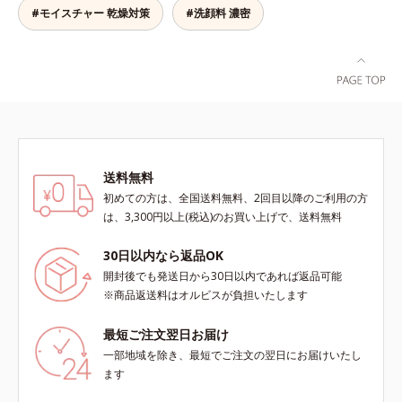
なピーリングやゴシゴシこする方法
2010年10月に初めて発表したこと
#モイスチャー 乾燥対策
#洗顔料 濃密
ミ・ソバカスを防ぐ*3 うるおいに
と違い、必要以上に角質を取り過ぎ
*3 うるおいにより透明感のある肌
よる透明感のある肌*4 日本化粧品
る心配もありません。「ピーリング
*4 うるおいによる*5 メラノサイト
業界で初めてメラニンの第三のルー
は初めて」「刺激が心配…」という
まで*6 シミ・ソバカスが肌表面に
トに着目し、日本放射線影響学会第
方にもおすすめです。ピーリング後
あらわれること*7 L-アスコルビン
53回大会で2010年10月に初めて発
の肌は、しっとりツルツルの触りご
酸 2-グルコシド*8 L-アスコルビン
表したこと*5 うるおいによる*6 メ
こち。表面の角質を一枚脱いだ状態
酸 2-グルコシド、パウダルコ樹皮エ
ラノサイトまで*7 L-アスコルビン
だから、化粧水の浸透力もいつもと
キス、油溶性甘草エキス(2)*9 乾燥
酸 2-グルコシド*8 L-アスコルビン
手応えが変わります。お肌の状態に
など※ウォッシュには高圧処理ビタ
酸 2-グルコシド、パウダルコ樹皮エ
送料無料
合わせて週1～2回の美肌ケア。なめ
ミンCとブライトVCコンプレックス
キス、油溶性甘草エキス（2）*9 乾
初めての方は、全国送料無料、2回目以降のご利用の方
らかで透明感あふれる素肌へ導きま
は配合されていません。
燥など
は、3,300円以上(税込)のお買い上げで、送料無料
す。* 乾燥や角質肥厚、キメの乱れ
によるくすみ
30日以内なら返品OK
開封後でも発送日から30日以内であれば返品可能
※商品返送料はオルビスが負担いたします
最短ご注文翌日お届け
一部地域を除き、最短でご注文の翌日にお届けいたし
ます