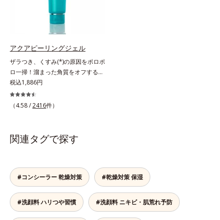
ライト シリーズは「メラニンにじ
感を阻害する原因を引き起こしてい
み」に着目して「高圧処理ビタミン
ることがわかりました。そこでオル
C(*7)」を採用。肌奥(*5)まで浸透
ビス ブライト シリーズは「メラニ
し、シミやソバカスの原因となるメ
ンにじみ」に着目して「高圧処理ビ
ラニンの生成を食い止めます。また
タミンC(*7)」を採用。肌奥(*6)まで
アクアピーリングジェル
オルビス独自成分の「ブライトVC
浸透し、シミやソバカスの原因とな
ザラつき、くすみ(*)の原因をポロポ
コンプレックス(*8)」が、透明感を
るメラニンの生成を食い止めます。
ロ一掃！溜まった角質をオフするピ
阻害する原因(*9)にアプローチしま
またオルビス独自成分の「ブライト
ーリングジェル。ミネラル豊富な水
税込1,886円
す。さらに肌表面のなめらかさやみ
VCコンプレックス(*8)」が、透明感
80％とアンズ果汁で保湿効果も。化
ずみずしさをサポートするために、
を阻害する原因(*9)にアプローチし
粧のりの悪さやくすみなどを、一気
肌荒れ防止有効成分と速効性と持続
（4.58 /
2416
件）
ます。さらに肌表面のなめらかさや
にケアできるお手入れが“角質ピー
性、2種の保湿成分も配合し、透明
みずみずしさをサポートするため
リング”。「アクアピーリングジェ
感を包括的にサポート。全方位ケア
に、肌荒れ防止有効成分と速効性と
ル」は毎日の洗顔では落とせない溜
のアプローチによって、肌本来の輝
関連タグで探す
持続性、2種の保湿成分も配合し、
まった角質を、くるくるなじませる
きを生かして澄み渡る、輝き透明肌
透明感を包括的にサポート。全方位
だけで肌に負担をかけずに取り除き
を叶えます。L＝さっぱりタイプ
ケアのアプローチによって、肌本来
ます。海洋深層水配合の水ベースと
（脂性肌～普通肌）M＝しっとりタ
の輝きを生かして澄み渡る、輝き透
アンズ果汁で、角質を自然にはがれ
イプ（普通肌～乾性肌）*1 メラニ
#コンシーラー 乾燥対策
#乾燥対策 保湿
明肌を叶えます。L＝さっぱりタイ
やすく浮かせてから、「消しゴム」
ンの生成を抑え、シミ・ソバカスを
プ（脂性肌～普通肌）M＝しっとり
のようにポロポロに巻き込んで取り
防ぐ*2 日本化粧品業界で初めてメ
タイプ（普通肌～乾性肌）*1 シ
#洗顔料 ハリつや習慣
#洗顔料 ニキビ・肌荒れ予防
除きます。水を利用して取り除く仕
ラニンの第三のルートに着目し、日
ミ・ソバカスが肌表面にあらわれる
組みなので、強い酸を使った科学的
本放射線影響学会第53回大会で
こと*2 メラニンの生成を抑え、シ