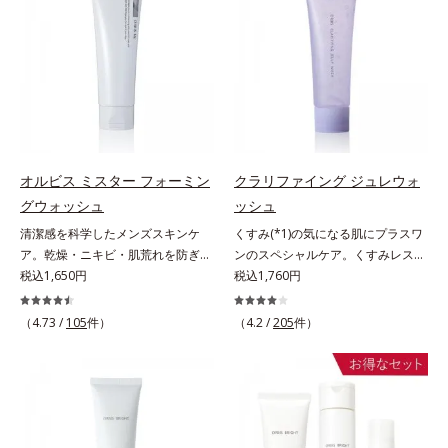
はなく、肌で起きていることの根本
とともに現れる年齢サイン(*5)につ
計で、あなたのエイジングケアを応
こやかに保つ保湿成分、微生物由来
原因に着目。加齢とともに現れる年
いて研究を進めたところ、弾力感の
援します。*1 メラニンの生成を抑
アミノ酸（エクトイン）配合＝乱れ
齢サインについて研究を進めたとこ
ない状態である「ハリのなさ」や、
え、シミ・ソバカスを防ぐ（ウォッ
た角層にうるおいを与え、肌荒れを
ろ、弾力感のない状態である「ハリ
くすみ(*6)などが現れている状態で
シュ除く）*2 オルビス内スキンケ
防ぐ保湿成分
のなさ」や、くすみ(*5)などが現れ
ある「透明感のなさ」が現れること
アシリーズの保湿力*3 年齢に応じ
ている状態である「透明感のなさ」
で大人の肌印象に大きな影響を与え
たお手入れのこと*4 うるおいによ
が、大人の肌印象に大きな影響を与
ていることが分かりました。そこで
る*5 乾燥、ハリ・ツヤのなさ
えていることがわかりました。そこ
オルビスユー ドットシリーズは美
*6 乾燥による*7 保湿成分*8
でオルビスユー ドットシリーズは
容成分(*7)として「G.D.F.アクティ
ロニセラカエルレア果汁、ノバラエ
オルビス ミスター フォーミン
クラリファイング ジュレウォ
美容成分(*9)として「G.D.F.アクテ
ベーター(*8)」を配合。そして、従
キス配合＝うるおいを与えハリと透
グウォッシュ
ッシュ
ィベーター(*10)」を配合。そし
来から配合している美白有効成分
明感に満ちた肌へ導く保湿成分*9
清潔感を科学したメンズスキンケ
くすみ(*1)の気になる肌にプラスワ
て、従来から配合している美白(*1)
「トラネキサム酸」を配合しまし
メマツヨイグサ抽出液、スイカズラ
ア。乾燥・ニキビ・肌荒れを防ぎハ
ンのスペシャルケア。くすみレスの
有効成分「トラネキサム酸」を配合
た。さらに、シリーズ共通の美容成
エキス配合＝角層のすみずみまで水
リ・ツヤのある、好印象な清潔透明
税込1,650円
輝くような素肌へ。肌表面の余分な
税込1,760円
しました。さらに、シリーズ共通の
分(*7)「GLルートブースター(*9)」
分・油分を保ち、ハリ・ツヤを与え
肌(*1)へ。オルビス ミスターは、男
角層を落として、くすみ(*1)レスな
美容成分「GLルートブースター
を配合することで、肌のふっくら感
る保湿成分*10 気持ちのことアレ
性の清潔感、爽やかさ、若々しさの
輝くような素肌へ整える(*2)スペシ
(*11)」を配合することで、肌のふ
や透明感を叶えます。美白ケアしな
（4.73 /
105
件）
（4.2 /
205
件）
ルギーテスト済＝全ての方にアレル
印象を科学的に検証し、ポジティブ
ャル洗顔料です。いつもの洗顔料の
っくら感や透明感を叶えます。美白
がら多角的なエイジングケアが叶う
ギーが起こらないということではあ
な光（＝ツヤ）が男性の印象に重要
代わりに、10秒ほどくるくるとなじ
ケアしながら多角的なエイジングケ
シリーズに。3ステップで上向き
りません。
であること(*2)を業界で初めて発見
ませてから洗い流すだけ。ぷるんと
アが叶うシリーズに。3ステップで
(*10)のハリと透明感を。効果的な
(*3)。ニキビ・肌荒れ予防有効成分
したジェルが肌表面の角層をやわら
上向き(*12)のハリと透明感を。効
シナジー設計で、あなたのエイジン
と保湿成分を新たに配合。これまで
かくして絡めとり、スクラブがやさ
果的なシナジー設計で、あなたのエ
グケアを応援します。*1 メラニン
の乾燥・テカリへのケアはそのまま
しく取り去ります。さらに注目した
イジングケアを応援します。*1 メ
の生成を抑え、シミ・ソバカスを防