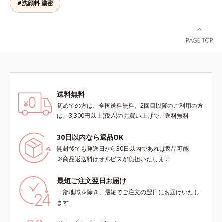
チャー。毛穴の黒ずみもメイクもし
なピーリングやゴシゴシこする方法
2010年10月に初めて発表したこと
#洗顔料 濃密
ミ・ソバカスを防ぐ*3 うるおいに
っかり洗い流し、洗いあがりはつる
と違い、必要以上に角質を取り過ぎ
*3 うるおいにより透明感のある肌
よる透明感のある肌*4 日本化粧品
んとした肌に。泡立て不要であわた
る心配もありません。「ピーリング
*4 うるおいによる*5 メラノサイト
業界で初めてメラニンの第三のルー
だしい朝も疲れて帰ってきた夜も手
は初めて」「刺激が心配…」という
まで*6 シミ・ソバカスが肌表面に
トに着目し、日本放射線影響学会第
軽にご使用いただけます。*1 リパ
方にもおすすめです。ピーリング後
あらわれること*7 L-アスコルビン
53回大会で2010年10月に初めて発
ーゼ、リンゴ酸*2 イソステアリル
の肌は、しっとりツルツルの触りご
酸 2-グルコシド*8 L-アスコルビン
表したこと*5 うるおいによる*6 メ
アスコルビルリン酸２Na、プラン
こち。表面の角質を一枚脱いだ状態
酸 2-グルコシド、パウダルコ樹皮エ
ラノサイトまで*7 L-アスコルビン
クトンエキス、ハス花エキス、乳酸
だから、化粧水の浸透力もいつもと
キス、油溶性甘草エキス(2)*9 乾燥
酸 2-グルコシド*8 L-アスコルビン
桿菌/セイヨウナシ果汁発酵液、ア
手応えが変わります。お肌の状態に
など※ウォッシュには高圧処理ビタ
酸 2-グルコシド、パウダルコ樹皮エ
送料無料
ルギニン【ご使用ステップ】オルビ
合わせて週1～2回の美肌ケア。なめ
ミンCとブライトVCコンプレックス
キス、油溶性甘草エキス（2）*9 乾
初めての方は、全国送料無料、2回目以降のご利用の方
ス ミスター クレンザー ⇒ 化粧水
らかで透明感あふれる素肌へ導きま
は配合されていません。
燥など
は、3,300円以上(税込)のお買い上げで、送料無料
⇒ 保湿液※洗顔料と置き換えてご
す。* 乾燥や角質肥厚、キメの乱れ
使用いただけます。※週2～3回のス
によるくすみ
30日以内なら返品OK
ペシャル洗顔としてのご使用をおす
すめいたしますが、クレンジング料
開封後でも発送日から30日以内であれば返品可能
としてお使いいただく場合や、お肌
※商品返送料はオルビスが負担いたします
の状態に合わせて毎日お使いいただ
いても問題ありません。【ご使用方
最短ご注文翌日お届け
法】①適量(さくらんぼ 1粒程度)を
一部地域を除き、最短でご注文の翌日にお届けいたし
とり、乾いた肌の上で優しくらせん
ます
を描くように、よくなじませます。
②指先の感触が軽くなったら、水ま