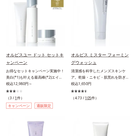
敏感スランプの原因にアプローチす
はなく、肌で起きていることの根本
計で、あなたのエイジングケアを応
る持続型トリプルアミノ酸(*4)を配
原因に着目。加齢とともに現れる年
援します。*1 メラニンの生成を抑
合。もともと体内にあるアミノ酸は
齢サインについて研究を進めたとこ
え、シミ・ソバカスを防ぐ（ウォッ
異物として排出されにくく、肌にと
ろ、弾力感のない状態である「ハリ
シュ除く）*2 オルビス内スキンケ
どまってうるおいを蓄えてくれま
のなさ」や、くすみ(*5)などが現れ
アシリーズの保湿力*3 年齢に応じ
す。刺激を受けやすくなった角層を
ている状態である「透明感のなさ」
たお手入れのこと*4 うるおいによ
うるおいで満たし、脱・敏感肌を目
が、大人の肌印象に大きな影響を与
る*5 乾燥、ハリ・ツヤのなさ
指します。無油分・無着色・無香
えていることがわかりました。そこ
*6 乾燥による*7 保湿成分*8
料・アルコールフリー・パラベンフ
でオルビスユー ドットシリーズは
ロニセラカエルレア果汁、ノバラエ
オルビスユー ドット セットキ
オルビス ミスター フォーミン
リーで、徹底的に肌に寄り添いま
美容成分(*9)として「G.D.F.アクテ
キス配合＝うるおいを与えハリと透
ャンペーン
グウォッシュ
す。*1 乾燥と敏感をくり返すこと
ィベーター(*10)」を配合。そし
明感に満ちた肌へ導く保湿成分*9
お得なセットキャンペーン実施中！
清潔感を科学したメンズスキンケ
*2 敏感肌対象連用テスト済（すべ
て、従来から配合している美白(*1)
メマツヨイグサ抽出液、スイカズラ
美白(*1)も叶える最高峰(*2)エイジ
ア。乾燥・ニキビ・肌荒れを防ぎハ
ての方のお肌に合うということでは
有効成分「トラネキサム酸」を配合
エキス配合＝角層のすみずみまで水
ングケア(*3)。ハリも透明感(*4)も
税込12,980円～
リ・ツヤのある、好印象な清潔透明
税込1,650円
ありません）*3 乾燥して敏感に感
しました。さらに、シリーズ共通の
分・油分を保ち、ハリ・ツヤを与え
結果主義。年齢サイン(*5)の因子に
肌(*1)へ。オルビス ミスターは、男
じやすい状態のこと*4 発酵アミノ
美容成分「GLルートブースター
る保湿成分*10 気持ちのことアレ
着目した肌科学エイジングケア(*3)
性の清潔感、爽やかさ、若々しさの
酸（ポリグルタミン酸）配合＝乾燥
(*11)」を配合することで、肌のふ
（3 /
1
件）
（4.73 /
105
件）
ルギーテスト済＝全ての方にアレル
シリーズ。オルビスユー ドットシ
印象を科学的に検証し、ポジティブ
を防ぎ、うるおいに満ちた肌へ導く
っくら感や透明感を叶えます。美白
ギーが起こらないということではあ
キャンペーン
通販限定
リーズは、年齢による肌悩み一つ一
な光（＝ツヤ）が男性の印象に重要
保湿成分、植物由来アミノ酸（エル
ケアしながら多角的なエイジングケ
りません。
つを対処するのではなく、肌で起き
であること(*2)を業界で初めて発見
ゴチオネイン）配合＝肌を整え、す
アが叶うシリーズに。3ステップで
ていることの根本原因に着目。加齢
(*3)。ニキビ・肌荒れ予防有効成分
こやかに保つ保湿成分、微生物由来
上向き(*12)のハリと透明感を。効
とともに現れる年齢サイン(*5)につ
と保湿成分を新たに配合。これまで
アミノ酸（エクトイン）配合＝乱れ
果的なシナジー設計で、あなたのエ
いて研究を進めたところ、弾力感の
の乾燥・テカリへのケアはそのまま
た角層にうるおいを与え、肌荒れを
イジングケアを応援します。*1 メ