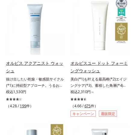
対処するのではなく、肌で起きてい
軽なお手入れで賢いケアを。ライフ
ることの根本原因に着目。加齢とと
スタイルになじむ、若々しい印象(*)
もに現れる年齢サイン(*5)について
作りのサポートをします。* 肌にハ
研究を進めたところ、弾力感のない
リを与え若々しい印象
状態である「ハリのなさ」や、くす
み(*6)などが現れている状態である
「透明感のなさ」が現れることで大
人の肌印象に大きな影響を与えてい
ることが分かりました。そこでオル
ビスユー ドットシリーズは美容成
オルビス アクアニスト ウォッ
オルビスユー ドット フォーミ
分(*7)として「G.D.F.アクティベー
シュ
ングウォッシュ
ター(*8)」を配合。そして、従来か
抜け出したい乾燥・敏感肌サイクル
美白(*1)も叶える最高峰(*2)エイジ
ら配合している美白有効成分「トラ
(*1)に持続型アプローチ。うるおい
ングケア(*3)。蓄積した角層(*4)を
ネキサム酸」を配合しました。さら
を追求した敏感肌用保湿スキンケア
税込1,530円
絡めとりくすみ(*5)を晴らす高密着
税込2,310円～
に、シリーズ共通の美容成分(*7)
(*2)。うるおいを逃し、刺激を受け
マイルドピーリング(*6)洗顔料。ハ
「GLルートブースター(*9)」を配合
やすい角層の“乾燥敏感スランプ
リも透明感(*7)も結果主義。年齢サ
することで、肌のふっくら感や透明
（4.28 /
199
件）
（4.66 /
675
件）
(*3)”に悩む敏感な肌へ。創業時から
イン(*8)の因子に着目した肌科学エ
感を叶えます。美白ケアしながら多
キャンペーン
通販限定
のうるおい研究により完成した、待
イジングケア(*3)シリーズ。オルビ
角的なエイジングケアが叶うシリー
望の敏感肌用保湿スキンケアライン
スユー ドットシリーズは、年齢に
ズに。3ステップで上向き(*10)のハ
「オルビス アクアニスト」。乾燥
よる肌悩み一つ一つを対処するので
リと透明感を。効果的なシナジー設