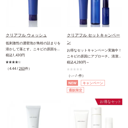
ンディショニング処方と、贅沢に配
成分として、「DF-パンテノール
内スキンケアシリーズの保湿力*3
合された保湿成分。一瞬取り去るだ
(*3)」を国内唯一(*4)、高濃度で配
年齢に応じたお手入れのこと*4 う
けのケアに留まらず、洗うたびにく
合。角層のバリア機能にアプローチ
るおいによる*5 乾燥、ハリ・ツヤ
すみをため込まないすこやかな肌に
して肌荒れを防ぎ、肌不調にゆらが
のなさ*6 乾燥による*7 保湿成分*8
整え、パールエキス(*3)とヒアルロ
ない肌を叶えます。そして、独自研
ロニセラカエルレア果汁、ノバラエ
ン酸(*4)がうるおって透き通るよう
究に基づいたアプローチ成分「MC
キス配合＝うるおいを与えハリと透
クリアフル ウォッシュ
クリアフル セットキャンペー
な透明感を叶えます。顔色がどんよ
アクティベーター(*5)」。肌のうる
明感に満ちた肌へ導く保湿成分*9
ン
低刺激性の濃密泡が角栓の詰まりを
りしている、ファンデのノリがイマ
おいを引き出し・高めて、ハリ感あ
メマツヨイグサ抽出液、スイカズラ
溶かして落とす。ニキビの原因を残
お得なセットキャンペーン実施中！
イチ、肌のざらつきやくすみが気に
ふれる肌へと導きます。うるおいに
エキス配合＝角層のすみずみまで水
さないクリアな肌に洗い上げる洗顔
税込1,430円
ニキビの原因にアプローチ。清潔な
なる、化粧水が肌になじまな
満ちたゆらがない肌をご体感いただ
分・油分を保ち、ハリ・ツヤを与え
料。「ニキビをくり返してしまう」
垢抜け肌(*1)へ。「ニキビをくり返
税込4,280円～
い……。こんなお悩みが気になると
くために設計された3ステップで、
る保湿成分*10 気持ちのこと各商品
「毛穴目立ちが気になる」「マスク
してしまう」「毛穴目立ち(*2)が気
きに。週に1～4回、いつもの洗顔料
（4.44 /
263
件）
いつも力強く美しくあり続けるあな
の詳しい情報は商品ページをご覧く
生活であごや口まわりのニキビが気
になる」「マスク生活であごや口ま
と置き換えてお使いください。*1
たを応援します。*1 肌にうるおい
ださい。・BEAUTY夏祭りは、こち
（-.-- / -件）
になる」というお悩みに。くり返し
わりのニキビが気になる」というお
角層肥厚や乾燥などによる*2 汚れ
が満ち、維持されている状態*2 年
ら
NEW
キャンペーン
ニキビの根本原因「肌のバリア機能
悩みに。くり返しニキビの根本原因
を除去することで健やかな肌を保
齢に応じたお手入れのこと*3 デク
通販限定
の低下」と、肌悩み「毛穴の目立
「肌のバリア機能の低下」と、肌悩
ち、うるおいを保つことで肌を整え
スパンテノールW*4 2022年5月
ち」の両方にWでアプローチする、
み「毛穴の目立ち」の両方にWでア
ること*3 加水分解コンキオリン*4
Mintel社データベース及び先行技術
薬用ニキビ対策スキンケアシリーズ
プローチする、薬用ニキビ対策スキ
ヒアルロン酸Na
調査による当社調べ*5 オトギリソ
です。5種の和漢植物由来成分とコ
ンケアシリーズです。5種の和漢植
ウエキス配合＝肌にうるおいを与
ラーゲンが肌をいたわりながらうる
物由来成分とコラーゲンが肌をいた
え、うるおいに満ちたハリツヤ肌へ
おいを与え、バリア機能を維持。ニ
わりながらうるおいを与え、バリア
導く保湿成分各商品の詳しい情報は
キビができにくい肌を目指します。