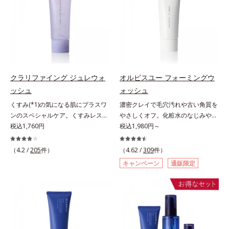
ない状態である「ハリのなさ」や、
に、肌荒れ・ニキビ予防など“今”の
防ぐ保湿成分
ラニンの生成を抑え、シミ・ソバカ
くすみ(*6)などが現れている状態で
肌悩みに応え、“未来”を見据えて好
スを防ぐ（ウォッシュを除く）*2
ある「透明感のなさ」が現れること
印象の鍵となるハリ・ツヤへもアプ
オルビス内スキンケアシリーズの保
で大人の肌印象に大きな影響を与え
ローチする進化を遂げました。うる
湿力*3 年齢に応じたお手入れのこ
ていることが分かりました。そこで
おいを逃しやすい男性肌に着目し、
と*4 剥がれずに肌に蓄積した古い
オルビスユー ドットシリーズは美
アイテム同士をなじみやすくする
角層*5 乾燥による*6 洗浄によ
容成分(*7)として「G.D.F.アクティ
「うるおいコネクト設計」を採用。
る物理的効果*7 うるおいによる
クラリファイング ジュレウォ
オルビスユー フォーミングウ
ベーター(*8)」を配合。そして、従
8アイテム分の機能を3ステップに集
*8 乾燥、ハリ・ツヤのなさ*9
ッシュ
ォッシュ
来から配合している美白有効成分
約し、よりシンプルなお手入れで、
保湿成分*10 ロニセラカエルレア
くすみ(*1)の気になる肌にプラスワ
濃密クレイで毛穴汚れや古い角質を
「トラネキサム酸」を配合しまし
ハリ・ツヤのある好印象な清潔透明
果汁、ノバラエキス配合＝うるおい
ンのスペシャルケア。くすみレスの
やさしくオフ。化粧水のなじみやす
た。さらに、シリーズ共通の美容成
肌(*1)へ導きます。*1 うるおいによ
を与えハリと透明感に満ちた肌へ導
輝くような素肌へ。肌表面の余分な
税込1,760円
い肌に。7000種を超える成分から
税込1,980円～
分(*7)「GLルートブースター(*9)」
る透明感のある肌*2 男性の顔画像
く保湿成分*11 メマツヨイグサ抽
角層を落として、くすみ(*1)レスな
厳選し、「うるおいの質(*1)」に着
を配合することで、肌のふっくら感
を用いた印象評価において、基準画
出液、スイカズラエキス配合＝角層
輝くような素肌へ整える(*2)スペシ
目した初期エイジングケア(*2)シリ
や透明感を叶えます。美白ケアしな
像に対して、頬全体に輝度分布がな
のすみずみまで水分・油分を保ち、
（4.2 /
205
件）
（4.62 /
309
件）
ャル洗顔料です。いつもの洗顔料の
ーズオルビスユーは肌本来のうるお
がら多角的なエイジングケアが叶う
だらかな光（ツヤ）があると、爽や
ハリ・ツヤを与える保湿成分*12
キャンペーン
通販限定
代わりに、10秒ほどくるくるとなじ
いやバリア機能にアプローチする初
シリーズに。3ステップで上向き
かさ印象が高く評価されたこと*3
気持ちのこと
ませてから洗い流すだけ。ぷるんと
期エイジングケアシリーズです。
(*10)のハリと透明感を。効果的な
2022年12月22日時点で、科学文献
したジェルが肌表面の角層をやわら
「うるおいの質」に着目し、肌荒れ
シナジー設計で、あなたのエイジン
データベースPubMed及びGoogle
かくして絡めとり、スクラブがやさ
を予防しながらうるおいに満ちた美
グケアを応援します。*1 メラニン
scholarにより国内化粧品業界にお
しく取り去ります。さらに注目した
しい肌へと導きます。ポーラ・オル
の生成を抑え、シミ・ソバカスを防
いて該当文献がないことを確認（ポ
いのはクリアな肌に整えるクリアコ
ビスグループ独自の肌荒れ防止有効
ぐ（ウォッシュ除く）*2 オルビス
ーラ化成研究所調べ）