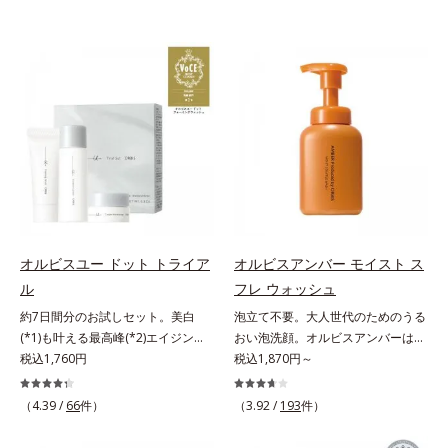
オルビスユー ドット トライア
オルビスアンバー モイスト ス
ル
フレ ウォッシュ
約7日間分のお試しセット。美白
泡立て不要。大人世代のためのうる
(*1)も叶える最高峰(*2)エイジング
おい泡洗顔。オルビスアンバーは、
ケア(*3)。ハリも透明感(*4)も結果
税込1,760円
いつも⾃然体で美しくありたいと願
税込1,870円～
主義。年齢サイン(*5)の因子に着目
う⼤⼈世代に寄り添うブランドで
した肌科学エイジングケア(*3)シリ
す。年齢印象研究に基づいた肌サイ
（4.39 /
66
件）
（3.92 /
193
件）
ーズ。オルビスユー ドットシリー
エンスで、複合的なお悩みにアプロ
ズは、年齢による肌悩み一つ一つを
ーチ。大人世代の肌に向き合い、手