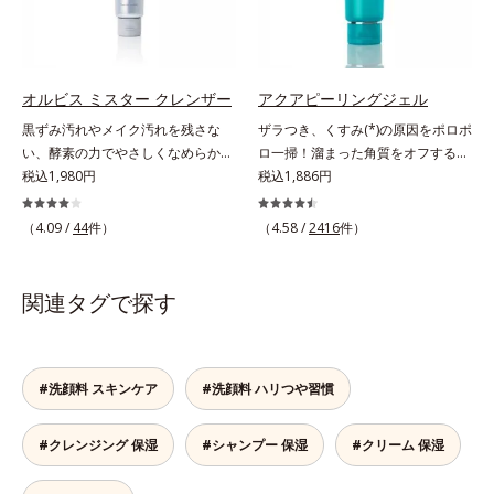
わけではありません）
み」に着目して「高圧処理ビタミン
ヘキシルデカン酸アスコルビル、天
ることがわかりました。そこでオル
C(*7)」を採用。肌奥(*5)まで浸透
然ビタミンE、イノシット、フィチ
ビス ブライト シリーズは「メラニ
し、シミやソバカスの原因となるメ
ン酸、ユズセラミド、スフィンゴ糖
ンにじみ」に着目して「高圧処理ビ
ラニンの生成を食い止めます。また
脂質配合＝肌をなめらかに整える整
タミンC(*7)」を採用。肌奥(*6)まで
オルビス ミスター クレンザー
アクアピーリングジェル
オルビス独自成分の「ブライトVC
肌成分*6 角層まで*7 うるおいによ
浸透し、シミやソバカスの原因とな
黒ずみ汚れやメイク汚れを残さな
ザラつき、くすみ(*)の原因をポロポ
コンプレックス(*8)」が、透明感を
りキメを整えて毛穴を目立たなくす
るメラニンの生成を食い止めます。
い、酵素の力でやさしくなめらかに
ロ一掃！溜まった角質をオフするピ
阻害する原因(*9)にアプローチしま
る*8 すべての方に皮膚刺激がおき
またオルビス独自成分の「ブライト
洗い上げるW洗顔不要のスペシャル
税込1,980円
ーリングジェル。ミネラル豊富な水
税込1,886円
す。さらに肌表面のなめらかさやみ
ないというわけではありません※敏
VCコンプレックス(*8)」が、透明感
クレンザー。過剰な皮脂とその皮脂
80％とアンズ果汁で保湿効果も。化
ずみずしさをサポートするために、
感肌対象パッチテスト済（すべての
を阻害する原因(*9)にアプローチし
汚れが詰まって発生する黒ずみ汚れ
粧のりの悪さやくすみなどを、一気
肌荒れ防止有効成分と速効性と持続
人に皮膚刺激がおきないというわけ
（4.09 /
44
件）
ます。さらに肌表面のなめらかさや
（4.58 /
2416
件）
に着目。古い角層を洗い流す洗浄成
にケアできるお手入れが“角質ピー
性、2種の保湿成分も配合し、透明
ではありません）※弱酸性（ローシ
みずみずしさをサポートするため
分「リンゴ酸」と過剰な皮脂を溶か
リング”。「アクアピーリングジェ
感を包括的にサポート。全方位ケア
ョン・モイスチャーのみ）
に、肌荒れ防止有効成分と速効性と
し出す脂質分解酵素「リパーゼ」を
ル」は毎日の洗顔では落とせない溜
のアプローチによって、肌本来の輝
関連タグで探す
持続性、2種の保湿成分も配合し、
組み合わせた複合洗浄成分「リンゴ
まった角質を、くるくるなじませる
きを生かして澄み渡る、輝き透明肌
透明感を包括的にサポート。全方位
酸 LP(*1)」を配合し、毛穴の黒ずみ
だけで肌に負担をかけずに取り除き
を叶えます。L＝さっぱりタイプ
ケアのアプローチによって、肌本来
汚れを繰り返しません。さらに、
ます。海洋深層水配合の水ベースと
（脂性肌～普通肌）M＝しっとりタ
の輝きを生かして澄み渡る、輝き透
「CISブースター(*2)」配合で、あな
アンズ果汁で、角質を自然にはがれ
イプ（普通肌～乾性肌）*1 メラニ
#洗顔料 スキンケア
#洗顔料 ハリつや習慣
明肌を叶えます。L＝さっぱりタイ
た本来の清潔透明肌へと導きます。
やすく浮かせてから、「消しゴム」
ンの生成を抑え、シミ・ソバカスを
プ（脂性肌～普通肌）M＝しっとり
毛穴の汚れをしっかり洗い流す期待
のようにポロポロに巻き込んで取り
防ぐ*2 日本化粧品業界で初めてメ
タイプ（普通肌～乾性肌）*1 シ
#クレンジング 保湿
#シャンプー 保湿
#クリーム 保湿
感が高まる黒と、優しく肌に吸い付
除きます。水を利用して取り除く仕
ラニンの第三のルートに着目し、日
ミ・ソバカスが肌表面にあらわれる
くようなとろけ感のジェル状テクス
組みなので、強い酸を使った科学的
本放射線影響学会第53回大会で
こと*2 メラニンの生成を抑え、シ