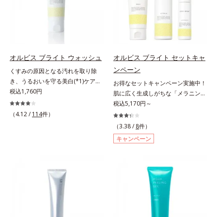
機能を維持。ニキビができにくい肌
商品ページをご覧ください。・
さらにビタミンC誘導体をはじめと
を目指します。さらにビタミンC誘
BEAUTY夏祭りは、こちら
した5種の整肌成分(*1)から成る
導体(*3)と5種の整肌成分(*4)から成
「ナノVCショットカプセル」を配
る「ナノVCショットカプセル(*5)」
合。カプセルが浸透してから成分を
を配合。カプセルが浸透(*6)してか
放出する特殊技術によって、高い浸
ら成分を放出する特殊技術によっ
オルビス ブライト ウォッシュ
オルビス ブライト セットキャ
透力(*2)と安定性を実現。毛穴の目
て、高い浸透力(*6)と安定性を実
ンペーン
立ちをしっかりケア(*3)して、ゆら
くすみの原因となる汚れを取り除
現。毛穴の目立ちをしっかりケア
ぎやすいニキビ肌を、みずみずしい
き、うるおいを守る美白(*1)ケアシ
(*7)して、ゆらぎやすいニキビ肌
お得なセットキャンペーン実施中！
清潔な垢抜け肌(*4)へと導きます。
リーズの洗顔料。業界初(*2)知見
税込1,760円
を、みずみずしい清潔な垢抜け肌
肌に広く生成しがちな「メラニンに
たっぷりの保湿成分で低刺激。敏感
「メラニンの第三のルート」である
(*1)へと導きます。たっぷりの保湿
じみ(*1)」の原因をブロック(*2)！
税込5,170円～
肌の方にもお使いいただけます
「横のひろがり」に着目して、全方
成分で低刺激。敏感肌の方にもお使
澄み渡る輝き透明肌(*3)へ。業界初
（4.12 /
114
件）
(*5)。*1 テトラ2-ヘキシルデカン酸
位から透明肌(*3)を目指すブライト
いいただけます(*8)。L＝さっぱり
(*4)知見「メラニンの第三のルー
（3.38 /
8
件）
アスコルビル、天然ビタミンE、イ
ニングケア(*4)シリーズです。受け
タイプ（ニキビのできやすい肌・超
ト」である「横のひろがり」に着目
キャンペーン
ノシット、フィチン酸、ユズセラミ
てしまった紫外線ダメージをきっか
脂性肌～普通肌）M＝しっとりタイ
して、全方位から透明肌を目指すブ
ド、スフィンゴ糖脂質*2 角層内*3
けに、肌深く(*5)では「メラニンに
プ（ニキビのできやすい肌・普通肌
ライトニングケア(*5)シリーズで
うるおいによりキメを整えて毛穴を
じみ(*6)」が発現。シミやそばかす
～乾性肌）*1 洗浄による汚れの除
す。受けてしまった紫外線ダメージ
目立たなくする*4 洗浄による汚れ
という「点」だけでなく、透明感の
去*2 キメの乱れによる*3 テトラ2-
をきっかけに、肌深く(*6)では「メ
の除去*5 すべての方に皮膚刺激が
なさなどの「面」での透明感を阻害
ヘキシルデカン酸アスコルビル配合
ラニンにじみ(*1)」が発現。シミや
おきないというわけではありません
する原因を引き起こしていることが
＝整肌成分*4 天然ビタミンE、イノ
ソバカスという「点」だけでなく、
※敏感肌対象パッチテスト済（すべ
わかりました。そこでオルビス ブ
シット、フィチン酸、ユズセラミ
透明感のなさなどの「面」での透明
ての人に皮膚刺激がおきないという
ライト シリーズは「メラニンにじ
ド、スフィンゴ糖脂質*5 テトラ2-
感を阻害する原因を引き起こしてい