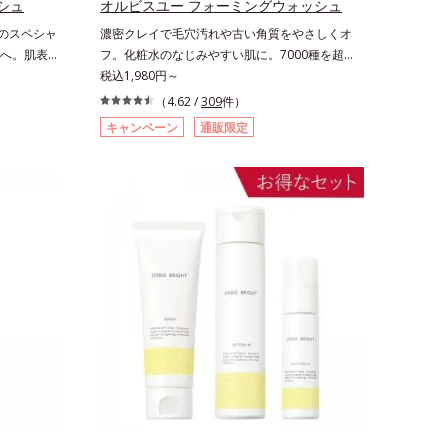
ズに。3ステップで上向き(*12)のハリと透明感
シュ
オルビスユー フォーミングウォッシュ
を。効果的なシナジー設計で、あなたのエイジン
ンのスペシャ
濃密クレイで毛穴汚れや古い角質をやさしくオ
グケアを応援します。*1 メラニンの生成を抑
へ。肌表面
フ。化粧水のなじみやすい肌に。7000種を超え
え、シミ・ソバカスを防ぐ（ウォッシュを除く）
)レスな輝く
る成分から厳選し、「うるおいの質(*1)」に着目
税込1,980円～
*2 オルビス内スキンケアシリーズの保湿力
洗顔料です。
した初期エイジングケア(*2)シリーズオルビスユ
（4.62 /
309
件）
*3 年齢に応じたお手入れのこと*4 剥がれず
どくるくる
ーは肌本来のうるおいやバリア機能にアプローチ
に肌に蓄積した古い角層*5 乾燥による*6 洗
キャンペーン
通販限定
んとしたジ
する初期エイジングケアシリーズです。「うるお
浄による物理的効果*7 うるおいによる*8 乾
絡めとり、
いの質」に着目し、肌荒れを予防しながらうるお
燥、ハリ・ツヤのなさ*9 保湿成分*10 ロニセ
らに注目し
いに満ちた美しい肌へと導きます。ポーラ・オル
ラカエルレア果汁、ノバラエキス配合＝うるおい
ンディショ
ビスグループ独自の肌荒れ防止有効成分として、
を与えハリと透明感に満ちた肌へ導く保湿成分
成分。一瞬
「DF-パンテノール(*3)」を国内唯一(*4)、高濃
*11 メマツヨイグサ抽出液、スイカズラエキス
たびにくす
度で配合。角層のバリア機能にアプローチして肌
配合＝角層のすみずみまで水分・油分を保ち、ハ
、パールエ
荒れを防ぎ、肌不調にゆらがない肌を叶えます。
リ・ツヤを与える保湿成分*12 気持ちのこと
おって透き通
そして、独自研究に基づいたアプローチ成分
んよりして
「MCアクティベーター(*5)」。肌のうるおいを
のざらつき
引き出し・高めて、ハリ感あふれる肌へと導きま
じまな
す。うるおいに満ちたゆらがない肌をご体感いた
に。週に1
だくために設計された3ステップで、いつも力強
お使いくだ
く美しくあり続けるあなたを応援します。*1
2 汚れを除
肌にうるおいが満ち、維持されている状態*2
おいを保つ
年齢に応じたお手入れのこと*3 デクスパンテ