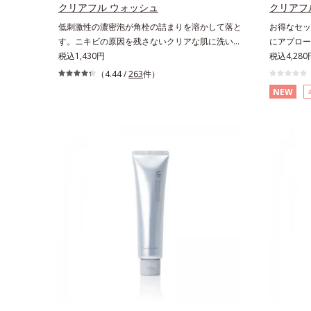
を。効果的なシナジー設計で、あなたのエイジン
クリアフル ウォッシュ
かさ印象が
クリアフ
グケアを応援します。*1 メラニンの生成を抑
22日時点
低刺激性の濃密泡が角栓の詰まりを溶かして落と
お得なセッ
え、シミ・ソバカスを防ぐ（ウォッシュ除く）
びGoogl
す。ニキビの原因を残さないクリアな肌に洗い上
にアプロー
*2 オルビス内スキンケアシリーズの保湿力*3 年
て該当文献
げる洗顔料。「ニキビをくり返してしまう」「毛
税込1,430円
をくり返し
税込4,28
齢に応じたお手入れのこと*4 うるおいによる*5
調べ）
穴目立ちが気になる」「マスク生活であごや口ま
る」「マス
（4.44 /
263
件）
乾燥、ハリ・ツヤのなさ*6 乾燥による*7 保湿成
わりのニキビが気になる」というお悩みに。くり
になる」と
分*8 ロニセラカエルレア果汁、ノバラエキス配
NEW
返しニキビの根本原因「肌のバリア機能の低下」
原因「肌の
合＝うるおいを与えハリと透明感に満ちた肌へ導
と、肌悩み「毛穴の目立ち」の両方にWでアプロ
の目立ち」
く保湿成分*9 メマツヨイグサ抽出液、スイカズ
ーチする、薬用ニキビ対策スキンケアシリーズで
キビ対策ス
ラエキス配合＝角層のすみずみまで水分・油分を
す。5種の和漢植物由来成分とコラーゲンが肌を
物由来成分
保ち、ハリ・ツヤを与える保湿成分*10 気持ちの
いたわりながらうるおいを与え、バリア機能を維
るおいを与
こと各商品の詳しい情報は商品ページをご覧くだ
持。ニキビができにくい肌を目指します。さらに
にくい肌を
さい。・BEAUTY夏祭りは、こちら
ビタミンC誘導体をはじめとした5種の整肌成分
(*3)と5
(*1)から成る「ナノVCショットカプセル」を配
ットカプセル
合。カプセルが浸透してから成分を放出する特殊
してから成
技術によって、高い浸透力(*2)と安定性を実現。
浸透力(*
毛穴の目立ちをしっかりケア(*3)して、ゆらぎや
かりケア(
すいニキビ肌を、みずみずしい清潔な垢抜け肌
ずみずしい
(*4)へと導きます。たっぷりの保湿成分で低刺
っぷりの保
激。敏感肌の方にもお使いいただけます(*5)。*1
いいただけ
テトラ2-ヘキシルデカン酸アスコルビル、天然ビ
ビのできや