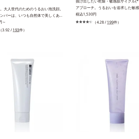
抜け出したい乾燥・敏感肌サイクル(*
アプローチ。うるおいを追求した敏感
。大人世代のためのうるおい泡洗顔。
キンケア(*2)。うるおいを逃し、刺
税込1,530円
ンバーは、いつも⾃然体で美しくあり
い角層の“乾燥敏感スランプ(*3)”に
⼤⼈世代に寄り添うブランドです。年
0円～
（4.28 /
199
件）
へ。創業時からのうるおい研究により
に基づいた肌サイエンスで、複合的な
（3.92 /
193
件）
待望の敏感肌用保湿スキンケアライン
プローチ。大人世代の肌に向き合い、
アクアニスト」。乾燥敏感スランプの
入れで賢いケアを。ライフスタイルに
ローチする持続型トリプルアミノ酸(*
々しい印象(*)作りのサポートをしま
もともと体内にあるアミノ酸は異物と
にハリを与え若々しい印象
れにくく、肌にとどまってうるおいを
ます。刺激を受けやすくなった角層を
満たし、脱・敏感肌を目指します。無
色・無香料・アルコールフリー・パラ
で、徹底的に肌に寄り添います。*1 
をくり返すこと*2 敏感肌対象連用テ
べての方のお肌に合うということでは
ん）*3 乾燥して敏感に感じやすい状
発酵アミノ酸（ポリグルタミン酸）配
防ぎ、うるおいに満ちた肌へ導く保湿
由来アミノ酸（エルゴチオネイン）配
え、すこやかに保つ保湿成分、微生物
酸（エクトイン）配合＝乱れた角層に