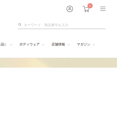
0
検
索
食品）
ボディウェア
店舗情報
マガジン