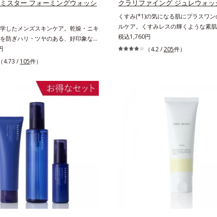
 ミスター フォーミングウォッシ
クラリファイング ジュレウォッ
与え、肌荒れを防ぐ保湿成分
くすみ(*1)の気になる肌にプラスワ
ルケア。くすみレスの輝くような素肌
学したメンズスキンケア。乾燥・ニキ
の余分な角層を落として、くすみ(*1
税込1,760円
を防ぎハリ・ツヤのある、好印象な清
ような素肌へ整える(*2)スペシャル
*1)へ。オルビス ミスターは、男性の清
円
（4.2 /
205
件）
いつもの洗顔料の代わりに、10秒ほ
かさ、若々しさの印象を科学的に検証
（4.73 /
105
件）
となじませてから洗い流すだけ。ぷる
ィブな光（＝ツヤ）が男性の印象に重
ェルが肌表面の角層をやわらかくして
(*2)を業界で初めて発見(*3)。ニキ
スクラブがやさしく取り去ります。さ
予防有効成分と保湿成分を新たに配
たいのはクリアな肌に整えるクリアコ
での乾燥・テカリへのケアはそのまま
ニング処方と、贅沢に配合された保湿
・ニキビ予防など“今”の肌悩みに応
取り去るだけのケアに留まらず、洗う
”を見据えて好印象の鍵となるハリ・ツ
みをため込まないすこやかな肌に整え
ローチする進化を遂げました。うるお
キス(*3)とヒアルロン酸(*4)がうる
すい男性肌に着目し、アイテム同士を
るような透明感を叶えます。顔色がど
くする「うるおいコネクト設計」を採
いる、ファンデのノリがイマイチ、肌
テム分の機能を3ステップに集約し、
やくすみが気になる、化粧水が肌にな
ルなお手入れで、ハリ・ツヤのある好
い……。こんなお悩みが気になるとき
透明肌(*1)へ導きます。*1 うるおい
～4回、いつもの洗顔料と置き換えて
感のある肌*2 男性の顔画像を用いた
さい。*1 角層肥厚や乾燥などによる*
おいて、基準画像に対して、頬全体に
去することで健やかな肌を保ち、うる
なだらかな光（ツヤ）があると、爽や