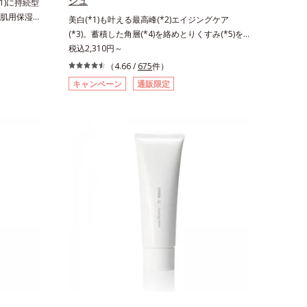
シュ
1)に持続型
肌用保湿ス
美白(*1)も叶える最高峰(*2)エイジングケア
激を受けやす
(*3)。蓄積した角層(*4)を絡めとりくすみ(*5)を
悩む敏感な肌
晴らす高密着マイルドピーリング(*6)洗顔料。ハ
税込2,310円～
完成した、
リも透明感(*7)も結果主義。年齢サイン(*8)の因
（4.66 /
675
件）
「オルビス
子に着目した肌科学エイジングケア(*3)シリー
キャンペーン
通販限定
原因にアプ
ズ。オルビスユー ドットシリーズは、年齢によ
4)を配合。
る肌悩み一つ一つを対処するのではなく、肌で起
して排出さ
きていることの根本原因に着目。加齢とともに現
蓄えてくれ
れる年齢サインについて研究を進めたところ、弾
うるおいで
力感のない状態である「ハリのなさ」や、くすみ
油分・無着
(*5)などが現れている状態である「透明感のな
ベンフリー
さ」が、大人の肌印象に大きな影響を与えている
乾燥と敏感
ことがわかりました。そこでオルビスユー ドッ
スト済（す
トシリーズは美容成分(*9)として「G.D.F.アクテ
ありませ
ィベーター(*10)」を配合。そして、従来から配
態のこと*4
合している美白(*1)有効成分「トラネキサム酸」
合＝乾燥を
を配合しました。さらに、シリーズ共通の美容成
成分、植物
分「GLルートブースター(*11)」を配合すること
合＝肌を整
で、肌のふっくら感や透明感を叶えます。美白ケ
由来アミノ
アしながら多角的なエイジングケアが叶うシリー
うるおいを