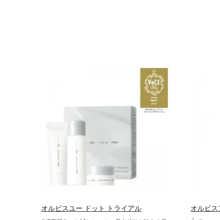
オルビスユー ドット トライアル
オルビス