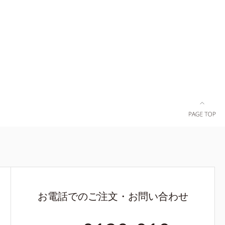
き透明肌を
サポート。全方位ケアのアプローチによって、肌
肌～普通
本来の輝きを生かして澄み渡る、輝き透明肌を叶
性肌）*1
えます。L＝さっぱりタイプ（脂性肌～普通肌）
スを防ぐ
M＝しっとりタイプ（普通肌～乾性肌）*1 シ
の第三のル
ミ・ソバカスが肌表面にあらわれること*2 メラ
53回大会
ニンの生成を抑え、シミ・ソバカスを防ぐ*3 う
3 うるおい
るおいによる透明感のある肌*4 日本化粧品業界
る*5 メラ
で初めてメラニンの第三のルートに着目し、日本
表面にあら
放射線影響学会第53回大会で2010年10月に初め
ルコシド*8
て発表したこと*5 うるおいによる*6 メラノサイ
ウダルコ樹皮
トまで*7 L-アスコルビン酸 2-グルコシド*8 L-ア
燥など※ウォ
スコルビン酸 2-グルコシド、パウダルコ樹皮エ
イトVCコン
キス、油溶性甘草エキス（2）*9 乾燥など
お電話でのご注文・お問い合わせ