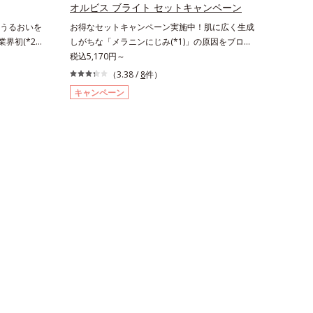
ンキオリン
ノールW*4 2022年5月 Mintel社データベース
オルビス ブライト セットキャンペーン
及び先行技術調査による当社調べ*5 オトギリ
うるおいを
お得なセットキャンペーン実施中！肌に広く生成
ソウエキス配合＝肌にうるおいを与え、うるおい
界初(*2)
しがちな「メラニンにじみ(*1)」の原因をブロッ
に満ちたハリツヤ肌へ導く保湿成分各商品の詳し
る「横のひ
ク(*2)！澄み渡る輝き透明肌(*3)へ。業界初(*4)
税込5,170円～
い情報は商品ページをご覧ください。・BEAUTY
(*3)を目
知見「メラニンの第三のルート」である「横のひ
（3.38 /
8
件）
夏祭りは、こちら
ズです。受け
ろがり」に着目して、全方位から透明肌を目指す
キャンペーン
に、肌深く
ブライトニングケア(*5)シリーズです。受けてし
発現。シミや
まった紫外線ダメージをきっかけに、肌深く(*6)
明感のなさ
では「メラニンにじみ(*1)」が発現。シミやソバ
因を引き起
カスという「点」だけでなく、透明感のなさなど
でオルビス
の「面」での透明感を阻害する原因を引き起こし
み」に着目
ていることがわかりました。そこでオルビス ブ
用。肌奥
ライト シリーズは「メラニンにじみ」に着目し
原因となるメ
て「高圧処理ビタミンC(*7)」を採用。肌奥(*6)
ルビス独自
まで浸透し、シミやソバカスの原因となるメラニ
8)」が、透
ンの生成を食い止めます。またオルビス独自成分
チします。さ
の「ブライトVCコンプレックス(*8)」が、透明感
さをサポー
を阻害する原因(*9)にアプローチします。さらに
速効性と持
肌表面のなめらかさやみずみずしさをサポートす
感を包括的
るために、肌荒れ防止有効成分と速効性と持続
によって、
性、2種の保湿成分も配合し、透明感を包括的に