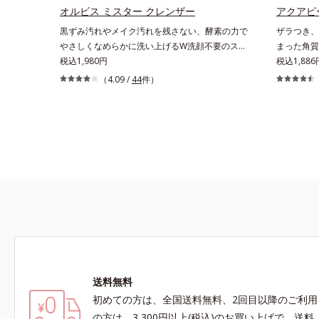
タミンE、イノシット、フィチン酸、ユズセラミ
とりタイプ
オルビス ミスター クレンザー
アクアピ
ド、スフィンゴ糖脂質*2 角層内*3 うるおいによ
性肌）*1
黒ずみ汚れやメイク汚れを残さない、酵素の力で
ザラつき、
りキメを整えて毛穴を目立たなくする*4 洗浄に
よる*3 
やさしくなめらかに洗い上げるW洗顔不要のスペ
まった角質
よる汚れの除去*5 すべての方に皮膚刺激がおき
配合＝整肌
シャルクレンザー。過剰な皮脂とその皮脂汚れが
税込1,980円
ル豊富な水
税込1,886
ないというわけではありません※敏感肌対象パッ
フィチン酸
詰まって発生する黒ずみ汚れに着目。古い角層を
粧のりの悪
（4.09 /
44
件）
チテスト済（すべての人に皮膚刺激がおきないと
*5 テト
洗い流す洗浄成分「リンゴ酸」と過剰な皮脂を溶
お手入れが
いうわけではありません）
然ビタミン
かし出す脂質分解酵素「リパーゼ」を組み合わせ
グジェル」
ラミド、ス
た複合洗浄成分「リンゴ酸 LP(*1)」を配合し、
角質を、く
整える整肌
毛穴の黒ずみ汚れを繰り返しません。さらに、
けずに取り
メを整えて
「CISブースター(*2)」配合で、あなた本来の清
とアンズ果
に皮膚刺激
潔透明肌へと導きます。毛穴の汚れをしっかり洗
せてから、
※敏感肌対
い流す期待感が高まる黒と、優しく肌に吸い付く
込んで取り
刺激がおき
ようなとろけ感のジェル状テクスチャー。毛穴の
みなので、
酸性（ロー
黒ずみもメイクもしっかり洗い流し、洗いあがり
ゴシゴシこ
はつるんとした肌に。泡立て不要であわただしい
り過ぎる心
朝も疲れて帰ってきた夜も手軽にご使用いただけ
て」「刺激
ます。*1 リパーゼ、リンゴ酸*2 イソステアリル
す。ピーリ
アスコルビルリン酸２Na、プランクトンエキ
りごこち。
送料無料
ス、ハス花エキス、乳酸桿菌/セイヨウナシ果汁
化粧水の浸
初めての方は、全国送料無料、2回目以降のご利用
発酵液、アルギニン【ご使用ステップ】オルビス
お肌の状態
ミスター クレンザー ⇒ 化粧水 ⇒ 保湿液※洗顔
めらかで透
の方は、3,300円以上(税込)のお買い上げで、送料