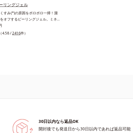
（ニキビのできやすい肌・普通肌～乾
肌本来の輝きを生かして澄み渡る、輝
ーリングジェル
 洗浄による汚れの除去*2 キメの乱れに
叶えます。L＝さっぱりタイプ（脂性
くすみ(*)の原因をポロポロ一掃！溜
テトラ2-ヘキシルデカン酸アスコルビル
肌）M＝しっとりタイプ（普通肌～乾
をオフするピーリングジェル。ミネラ
成分*4 天然ビタミンE、イノシット、
メラニンの生成を抑え、シミ・ソバカ
80％とアンズ果汁で保湿効果も。化
円
、ユズセラミド、スフィンゴ糖脂質
*2 日本化粧品業界で初めてメラニン
さやくすみなどを、一気にケアできる
（4.58 /
2416
件）
ラ2-ヘキシルデカン酸アスコルビル、天
ートに着目し、日本放射線影響学会第
“角質ピーリング”。「アクアピーリン
E、イノシット、フィチン酸、ユズセ
で2010年10月に初めて発表したこと*
は毎日の洗顔では落とせない溜まった
フィンゴ糖脂質配合＝肌をなめらかに
により透明感のある肌*4 うるおいによ
るくるなじませるだけで肌に負担をか
成分*6 角層まで*7 うるおいによりキ
ノサイトまで*6 シミ・ソバカスが肌
除きます。海洋深層水配合の水ベース
毛穴を目立たなくする*8 すべての方
われること*7 L-アスコルビン酸 2-グ
汁で、角質を自然にはがれやすく浮か
がおきないというわけではありません
L-アスコルビン酸 2-グルコシド、パ
「消しゴム」のようにポロポロに巻き
象パッチテスト済（すべての人に皮膚
エキス、油溶性甘草エキス(2)*9 乾
除きます。水を利用して取り除く仕組
ないというわけではありません）※弱
ッシュには高圧処理ビタミンCとブラ
強い酸を使った科学的なピーリングや
ション・モイスチャーのみ）
プレックスは配合されていません。
する方法と違い、必要以上に角質を取
配もありません。「ピーリングは初め
が心配…」という方にもおすすめで
ング後の肌は、しっとりツルツルの触
表面の角質を一枚脱いだ状態だから、
透力もいつもと手応えが変わります。
30日以内なら返品OK
に合わせて週1～2回の美肌ケア。な
開封後でも発送日から30日以内であれば返品可能
明感あふれる素肌へ導きます。* 乾燥