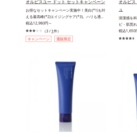
オルビスユー ドット セットキャンペーン
オルビス
ソバカスを防ぐ（ウォッシュ除く）*2 オルビ
ュ
お得なセットキャンペーン実施中！美白(*1)も叶
ス内スキンケアシリーズの保湿力*3 年齢に応
える最高峰(*2)エイジングケア(*3)。ハリも透明
清潔感を科
じたお手入れのこと*4 うるおいによる*5 乾
感(*4)も結果主義。年齢サイン(*5)の因子に着目
税込12,980円～
ビ・肌荒れ
燥、ハリ・ツヤのなさ*6 乾燥による*7 保湿
した肌科学エイジングケア(*3)シリーズ。オルビ
潔透明肌(
税込1,650
成分*8 ロニセラカエルレア果汁、ノバラエキ
（3 /
1
件）
スユー ドットシリーズは、年齢による肌悩み一
潔感、爽や
ス配合＝うるおいを与えハリと透明感に満ちた肌
キャンペーン
通販限定
つ一つを対処するのではなく、肌で起きているこ
し、ポジテ
へ導く保湿成分*9 メマツヨイグサ抽出液、ス
との根本原因に着目。加齢とともに現れる年齢サ
要であること
イカズラエキス配合＝角層のすみずみまで水分・
イン(*5)について研究を進めたところ、弾力感の
ビ・肌荒れ
油分を保ち、ハリ・ツヤを与える保湿成分*10
ない状態である「ハリのなさ」や、くすみ(*6)な
合。これま
気持ちのことアレルギーテスト済＝全ての方にア
どが現れている状態である「透明感のなさ」が現
に、肌荒れ
レルギーが起こらないということではありませ
れることで大人の肌印象に大きな影響を与えてい
え、“未来
ん。
ることが分かりました。そこでオルビスユー ド
ヤへもアプ
ットシリーズは美容成分(*7)として「G.D.F.アク
いを逃しや
ティベーター(*8)」を配合。そして、従来から配
なじみやす
合している美白有効成分「トラネキサム酸」を配
用。8アイ
合しました。さらに、シリーズ共通の美容成分
よりシンプ
(*7)「GLルートブースター(*9)」を配合すること
印象な清潔
で、肌のふっくら感や透明感を叶えます。美白ケ
による透明
アしながら多角的なエイジングケアが叶うシリー
印象評価に
ズに。3ステップで上向き(*10)のハリと透明感
輝度分布が