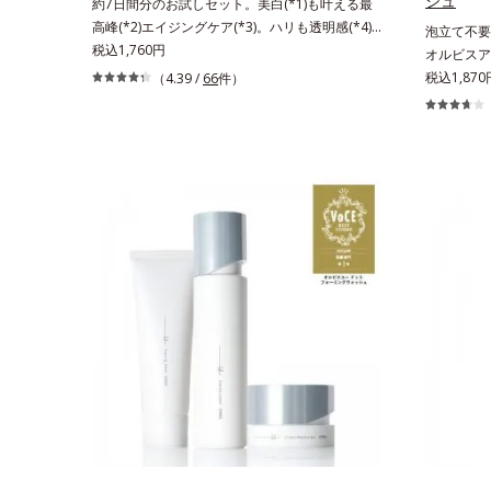
シュ
約7日間分のお試しセット。美白(*1)も叶える最
高峰(*2)エイジングケア(*3)。ハリも透明感(*4)
泡立て不要
も結果主義。年齢サイン(*5)の因子に着目した肌
税込1,760円
オルビスア
科学エイジングケア(*3)シリーズ。オルビスユー
たいと願う
税込1,87
（4.39 /
66
件）
ドットシリーズは、年齢による肌悩み一つ一つを
齢印象研究
対処するのではなく、肌で起きていることの根本
お悩みにア
原因に着目。加齢とともに現れる年齢サイン(*5)
手軽なお手
について研究を進めたところ、弾力感のない状態
なじむ、若
である「ハリのなさ」や、くすみ(*6)などが現れ
す。* 肌
ている状態である「透明感のなさ」が現れること
で大人の肌印象に大きな影響を与えていることが
分かりました。そこでオルビスユー ドットシリ
ーズは美容成分(*7)として「G.D.F.アクティベー
ター(*8)」を配合。そして、従来から配合してい
る美白有効成分「トラネキサム酸」を配合しまし
た。さらに、シリーズ共通の美容成分(*7)「GLル
ートブースター(*9)」を配合することで、肌のふ
っくら感や透明感を叶えます。美白ケアしながら
多角的なエイジングケアが叶うシリーズに。3ス
テップで上向き(*10)のハリと透明感を。効果的
なシナジー設計で、あなたのエイジングケアを応
援します。*1 メラニンの生成を抑え、シミ・