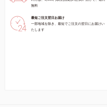
料と置き換えてご使用いただけます。※週2～3
や角質肥厚
無料
回のスペシャル洗顔としてのご使用をおすすめい
たしますが、クレンジング料としてお使いいただ
最短ご注文翌日お届け
く場合や、お肌の状態に合わせて毎日お使いいた
一部地域を除き、最短でご注文の翌日にお届けい
だいても問題ありません。【ご使用方法】①適量
(さくらんぼ 1粒程度)をとり、乾いた肌の上で優
たします
しくらせんを描くように、よくなじませます。②
指先の感触が軽くなったら、水またはぬるま湯で
よく洗い流します。※W洗顔は不要です。