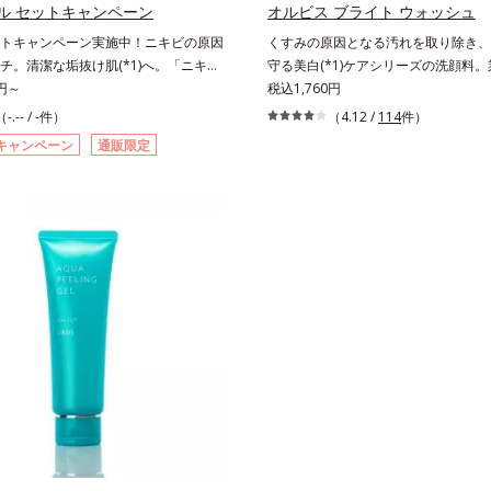
ことで肌を整えること*3 加水分解コ
高く評価されたこと*3 2022年12月
ル セットキャンペーン
オルビス ブライト ウォッシュ
*4 ヒアルロン酸Na
で、科学文献データベースPubMed及
トキャンペーン実施中！ニキビの原因
くすみの原因となる汚れを取り除き、
e scholarにより国内化粧品業界におい
チ。清潔な垢抜け肌(*1)へ。「ニキビ
守る美白(*1)ケアシリーズの洗顔料。業
がないことを確認（ポーラ化成研究所
てしまう」「毛穴目立ち(*2)が気にな
0円～
知見「メラニンの第三のルート」であ
税込1,760円
ク生活であごや口まわりのニキビが気
ろがり」に着目して、全方位から透明肌
（-.-- / -件）
（4.12 /
114
件）
いうお悩みに。くり返しニキビの根本
指すブライトニングケア(*4)シリー
キャンペーン
通販限定
バリア機能の低下」と、肌悩み「毛穴
てしまった紫外線ダメージをきっかけ
の両方にWでアプローチする、薬用ニ
(*5)では「メラニンにじみ(*6)」が
キンケアシリーズです。5種の和漢植
そばかすという「点」だけでなく、透
とコラーゲンが肌をいたわりながらう
などの「面」での透明感を阻害する原
え、バリア機能を維持。ニキビができ
こしていることがわかりました。そこ
目指します。さらにビタミンC誘導体
ブライト シリーズは「メラニンにじ
種の整肌成分(*4)から成る「ナノVCショ
して「高圧処理ビタミンC(*7)」を採
(*5)」を配合。カプセルが浸透(*6)
(*5)まで浸透し、シミやソバカスの
分を放出する特殊技術によって、高い
ラニンの生成を食い止めます。またオ
6)と安定性を実現。毛穴の目立ちをしっ
成分の「ブライトVCコンプレックス(*
*7)して、ゆらぎやすいニキビ肌を、み
明感を阻害する原因(*9)にアプロー
清潔な垢抜け肌(*1)へと導きます。た
らに肌表面のなめらかさやみずみずし
湿成分で低刺激。敏感肌の方にもお使
トするために、肌荒れ防止有効成分と
ます(*8)。L＝さっぱりタイプ（ニキ
続性、2種の保湿成分も配合し、透明
すい肌・超脂性肌～普通肌）M＝しっ
にサポート。全方位ケアのアプローチ