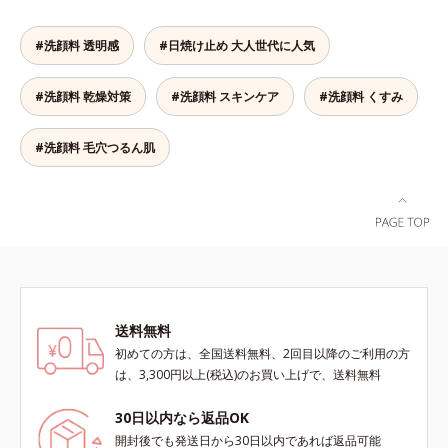
ビスグループ独自の肌荒れ防止有効
ニンメタボ(*2)”にアプローチして、
ラニンの生成を抑え、シミ・ソバカ
ぐ（ウォッシュ除く）*2 オルビス
成分として、「DF-パンテノール
澄みわたる美肌を目指します。*1
スを防ぐ（ウォッシュを除く）*2
内スキンケアシリーズの保湿力*3
#洗顔料 透明感
#日焼け止め 大人世代に人気
(*3)」を国内唯一(*4)、高濃度で配
年齢を重ねた肌*2 メラニンが過剰
オルビス内スキンケアシリーズの保
年齢に応じたお手入れのこと*4 う
合。角層のバリア機能にアプローチ
に生成する状態
湿力*3 年齢に応じたお手入れのこ
るおいによる*5 乾燥、ハリ・ツヤ
#洗顔料 乾燥対策
#洗顔料 スキンケア
#洗顔料 くすみ
して肌荒れを防ぎ、肌不調にゆらが
と*4 剥がれずに肌に蓄積した古い
のなさ*6 乾燥による*7 保湿成分*8
ない肌を叶えます。そして、独自研
角層*5 乾燥による*6 洗浄によ
ロニセラカエルレア果汁、ノバラエ
究に基づいたアプローチ成分「MC
る物理的効果*7 うるおいによる
キス配合＝うるおいを与えハリと透
#洗顔料 毛穴つるん肌
アクティベーター(*5)」。肌のうる
*8 乾燥、ハリ・ツヤのなさ*9
明感に満ちた肌へ導く保湿成分*9
おいを引き出し・高めて、ハリ感あ
保湿成分*10 ロニセラカエルレア
メマツヨイグサ抽出液、スイカズラ
ふれる肌へと導きます。うるおいに
果汁、ノバラエキス配合＝うるおい
エキス配合＝角層のすみずみまで水
満ちたゆらがない肌をご体感いただ
を与えハリと透明感に満ちた肌へ導
分・油分を保ち、ハリ・ツヤを与え
くために設計された3ステップで、
く保湿成分*11 メマツヨイグサ抽
る保湿成分*10 気持ちのこと各商品
いつも力強く美しくあり続けるあな
出液、スイカズラエキス配合＝角層
の詳しい情報は商品ページをご覧く
たを応援します。*1 肌にうるおい
のすみずみまで水分・油分を保ち、
ださい。・BEAUTY夏祭りは、こち
が満ち、維持されている状態*2 年
ハリ・ツヤを与える保湿成分*12
ら
送料無料
齢に応じたお手入れのこと*3 デク
気持ちのこと
スパンテノールW*4 2022年5月
初めての方は、全国送料無料、2回目以降のご利用の方
Mintel社データベース及び先行技術
は、3,300円以上(税込)のお買い上げで、送料無料
調査による当社調べ*5 オトギリソ
ウエキス配合＝肌にうるおいを与
30日以内なら返品OK
え、うるおいに満ちたハリツヤ肌へ
開封後でも発送日から30日以内であれば返品可能