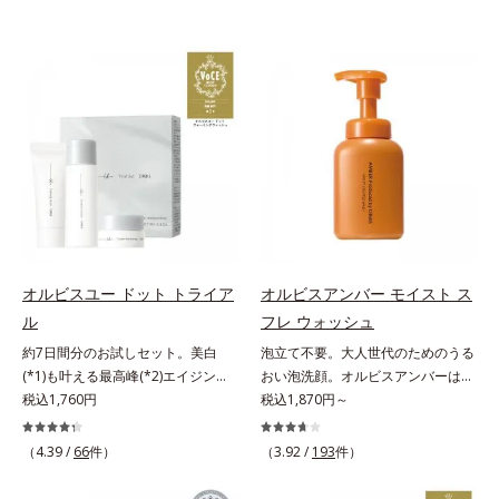
オルビスユー ドット トライア
オルビスアンバー モイスト ス
ル
フレ ウォッシュ
約7日間分のお試しセット。美白
泡立て不要。大人世代のためのうる
(*1)も叶える最高峰(*2)エイジング
おい泡洗顔。オルビスアンバーは、
ケア(*3)。ハリも透明感(*4)も結果
税込1,760円
いつも⾃然体で美しくありたいと願
税込1,870円～
主義。年齢サイン(*5)の因子に着目
う⼤⼈世代に寄り添うブランドで
した肌科学エイジングケア(*3)シリ
す。年齢印象研究に基づいた肌サイ
（4.39 /
66
件）
（3.92 /
193
件）
ーズ。オルビスユー ドットシリー
エンスで、複合的なお悩みにアプロ
ズは、年齢による肌悩み一つ一つを
ーチ。大人世代の肌に向き合い、手