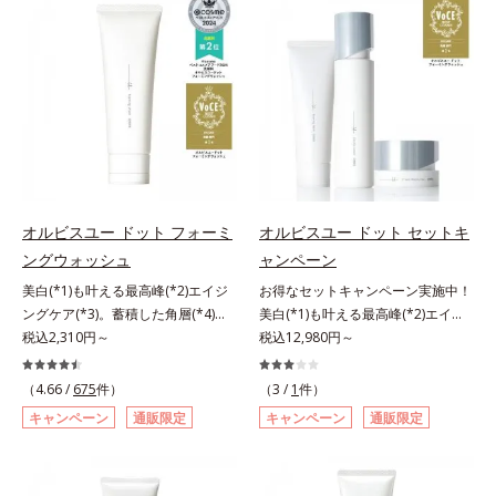
対処するのではなく、肌で起きてい
軽なお手入れで賢いケアを。ライフ
ることの根本原因に着目。加齢とと
スタイルになじむ、若々しい印象(*)
もに現れる年齢サイン(*5)について
作りのサポートをします。* 肌にハ
研究を進めたところ、弾力感のない
リを与え若々しい印象
状態である「ハリのなさ」や、くす
み(*6)などが現れている状態である
「透明感のなさ」が現れることで大
人の肌印象に大きな影響を与えてい
ることが分かりました。そこでオル
ビスユー ドットシリーズは美容成
オルビスユー ドット フォーミ
オルビスユー ドット セットキ
分(*7)として「G.D.F.アクティベー
ングウォッシュ
ャンペーン
ター(*8)」を配合。そして、従来か
美白(*1)も叶える最高峰(*2)エイジ
お得なセットキャンペーン実施中！
ら配合している美白有効成分「トラ
ングケア(*3)。蓄積した角層(*4)を
美白(*1)も叶える最高峰(*2)エイジ
ネキサム酸」を配合しました。さら
絡めとりくすみ(*5)を晴らす高密着
税込2,310円～
ングケア(*3)。ハリも透明感(*4)も
税込12,980円～
に、シリーズ共通の美容成分(*7)
マイルドピーリング(*6)洗顔料。ハ
結果主義。年齢サイン(*5)の因子に
「GLルートブースター(*9)」を配合
リも透明感(*7)も結果主義。年齢サ
着目した肌科学エイジングケア(*3)
することで、肌のふっくら感や透明
（4.66 /
675
件）
（3 /
1
件）
イン(*8)の因子に着目した肌科学エ
シリーズ。オルビスユー ドットシ
感を叶えます。美白ケアしながら多
キャンペーン
通販限定
キャンペーン
通販限定
イジングケア(*3)シリーズ。オルビ
リーズは、年齢による肌悩み一つ一
角的なエイジングケアが叶うシリー
スユー ドットシリーズは、年齢に
つを対処するのではなく、肌で起き
ズに。3ステップで上向き(*10)のハ
よる肌悩み一つ一つを対処するので
ていることの根本原因に着目。加齢
リと透明感を。効果的なシナジー設