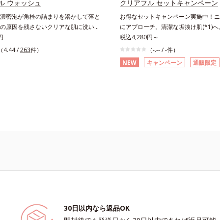
ズに。3ステップで上向き(*12)のハ
ル ウォッシュ
クリアフル セットキャンペーン
コルビルリン酸3Na配合＝肌を引き締
を。効果的なシナジー設計で、あなた
濃密泡が角栓の詰まりを溶かして落と
お得なセットキャンペーン実施中！ニ
整える成分*5 皮脂・汚れの除去によ
グケアを応援します。*1 メラニン
の原因を残さないクリアな肌に洗い上
にアプローチ。清潔な垢抜け肌(*1)
え、シミ・ソバカスを防ぐ（ウォッシ
。「ニキビをくり返してしまう」「毛
円
をくり返してしまう」「毛穴目立ち(*
税込4,280円～
*2 オルビス内スキンケアシリーズ
気になる」「マスク生活であごや口ま
る」「マスク生活であごや口まわりの
（4.44 /
263
件）
（-.-- / -件）
*3 年齢に応じたお手入れのこと*4
ビが気になる」というお悩みに。くり
になる」というお悩みに。くり返しニ
に肌に蓄積した古い角層*5 乾燥によ
NEW
キャンペーン
通販限定
の根本原因「肌のバリア機能の低下」
原因「肌のバリア機能の低下」と、肌
浄による物理的効果*7 うるおいによ
「毛穴の目立ち」の両方にWでアプロ
の目立ち」の両方にWでアプローチす
燥、ハリ・ツヤのなさ*9 保湿成分*
薬用ニキビ対策スキンケアシリーズで
キビ対策スキンケアシリーズです。5
ラカエルレア果汁、ノバラエキス配合
和漢植物由来成分とコラーゲンが肌を
物由来成分とコラーゲンが肌をいたわ
を与えハリと透明感に満ちた肌へ導く
がらうるおいを与え、バリア機能を維
るおいを与え、バリア機能を維持。ニ
*11 メマツヨイグサ抽出液、スイ
ができにくい肌を目指します。さらに
にくい肌を目指します。さらにビタミ
配合＝角層のすみずみまで水分・油分
誘導体をはじめとした5種の整肌成分
(*3)と5種の整肌成分(*4)から成る「
リ・ツヤを与える保湿成分*12 気持
ら成る「ナノVCショットカプセル」を配
ットカプセル(*5)」を配合。カプセルが
ルが浸透してから成分を放出する特殊
してから成分を放出する特殊技術によ
て、高い浸透力(*2)と安定性を実現。
浸透力(*6)と安定性を実現。毛穴の
ちをしっかりケア(*3)して、ゆらぎや
かりケア(*7)して、ゆらぎやすいニ
肌を、みずみずしい清潔な垢抜け肌
ずみずしい清潔な垢抜け肌(*1)へと
と導きます。たっぷりの保湿成分で低刺
っぷりの保湿成分で低刺激。敏感肌の
の方にもお使いいただけます(*5)。*1
いいただけます(*8)。L＝さっぱりタ
30日以内なら返品OK
ヘキシルデカン酸アスコルビル、天然ビ
ビのできやすい肌・超脂性肌～普通肌