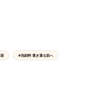
保湿
#洗顔料 透き通る肌へ