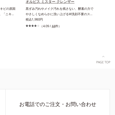
リと透明感
オルビス ミスター クレンザー
え、シミ・ソバカスを防ぐ（ウォッシュ除く）
のエイジン
キビの原因
黒ずみ汚れやメイク汚れを残さない、酵素の力で
*2 オルビス内スキンケアシリーズの保湿力*3 年
の生成を抑
へ。「ニキビ
やさしくなめらかに洗い上げるW洗顔不要のスペ
齢に応じたお手入れのこと*4 うるおいによる*5
ュを除く）
2)が気にな
シャルクレンザー。過剰な皮脂とその皮脂汚れが
税込1,980円
乾燥、ハリ・ツヤのなさ*6 乾燥による*7 保湿成
の保湿力
ニキビが気
詰まって発生する黒ずみ汚れに着目。古い角層を
分*8 ロニセラカエルレア果汁、ノバラエキス配
（4.09 /
44
件）
 剥がれず
キビの根本
洗い流す洗浄成分「リンゴ酸」と過剰な皮脂を溶
合＝うるおいを与えハリと透明感に満ちた肌へ導
る*6 洗
悩み「毛穴
かし出す脂質分解酵素「リパーゼ」を組み合わせ
く保湿成分*9 メマツヨイグサ抽出液、スイカズ
る*8 乾
る、薬用ニ
た複合洗浄成分「リンゴ酸 LP(*1)」を配合し、
ラエキス配合＝角層のすみずみまで水分・油分を
10 ロニセ
種の和漢植
毛穴の黒ずみ汚れを繰り返しません。さらに、
保ち、ハリ・ツヤを与える保湿成分*10 気持ちの
＝うるおい
りながらう
「CISブースター(*2)」配合で、あなた本来の清
こと各商品の詳しい情報は商品ページをご覧くだ
保湿成分
キビができ
潔透明肌へと導きます。毛穴の汚れをしっかり洗
さい。・BEAUTY夏祭りは、こちら
カズラエキス
ンC誘導体
い流す期待感が高まる黒と、優しく肌に吸い付く
を保ち、ハ
ナノVCショ
ようなとろけ感のジェル状テクスチャー。毛穴の
ちのこと
浸透(*6)
黒ずみもメイクもしっかり洗い流し、洗いあがり
って、高い
はつるんとした肌に。泡立て不要であわただしい
目立ちをしっ
朝も疲れて帰ってきた夜も手軽にご使用いただけ
キビ肌を、み
ます。*1 リパーゼ、リンゴ酸*2 イソステアリル
導きます。た
アスコルビルリン酸２Na、プランクトンエキ
方にもお使
ス、ハス花エキス、乳酸桿菌/セイヨウナシ果汁
お電話でのご注文・お問い合わせ
イプ（ニキ
発酵液、アルギニン【ご使用ステップ】オルビス
）M＝しっ
ミスター クレンザー ⇒ 化粧水 ⇒ 保湿液※洗顔