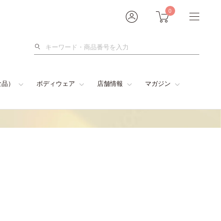
0
検
索
食品）
ボディウェア
店舗情報
マガジン