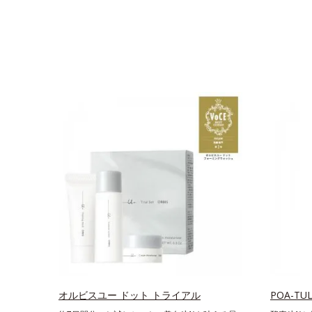
オルビスユー ドット トライアル
POA-T