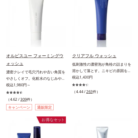
はなく、肌で起きていることの根本
とともに現れる年齢サイン(*5)につ
計で、あなたのエイジングケアを応
パイン、リパーゼ配合＝洗浄成分*2
原因に着目。加齢とともに現れる年
いて研究を進めたところ、弾力感の
援します。*1 メラニンの生成を抑
皮脂吸収成分*3 自社品*4 パルミチ
齢サインについて研究を進めたとこ
ない状態である「ハリのなさ」や、
え、シミ・ソバカスを防ぐ（ウォッ
ン酸アスコルビルリン酸3Na配合＝
ろ、弾力感のない状態である「ハリ
くすみ(*6)などが現れている状態で
シュ除く）*2 オルビス内スキンケ
肌を引き締め、キメを整える成分*5
のなさ」や、くすみ(*5)などが現れ
ある「透明感のなさ」が現れること
アシリーズの保湿力*3 年齢に応じ
皮脂・汚れの除去による
ている状態である「透明感のなさ」
で大人の肌印象に大きな影響を与え
たお手入れのこと*4 うるおいによ
が、大人の肌印象に大きな影響を与
ていることが分かりました。そこで
る*5 乾燥、ハリ・ツヤのなさ
えていることがわかりました。そこ
オルビスユー ドットシリーズは美
*6 乾燥による*7 保湿成分*8
でオルビスユー ドットシリーズは
容成分(*7)として「G.D.F.アクティ
ロニセラカエルレア果汁、ノバラエ
オルビスユー フォーミングウ
クリアフル ウォッシュ
美容成分(*9)として「G.D.F.アクテ
ベーター(*8)」を配合。そして、従
キス配合＝うるおいを与えハリと透
ォッシュ
低刺激性の濃密泡が角栓の詰まりを
ィベーター(*10)」を配合。そし
来から配合している美白有効成分
明感に満ちた肌へ導く保湿成分*9
溶かして落とす。ニキビの原因を残
濃密クレイで毛穴汚れや古い角質を
て、従来から配合している美白(*1)
「トラネキサム酸」を配合しまし
メマツヨイグサ抽出液、スイカズラ
さないクリアな肌に洗い上げる洗顔
税込1,430円
やさしくオフ。化粧水のなじみやす
有効成分「トラネキサム酸」を配合
た。さらに、シリーズ共通の美容成
エキス配合＝角層のすみずみまで水
料。「ニキビをくり返してしまう」
い肌に。7000種を超える成分から
税込1,980円～
しました。さらに、シリーズ共通の
分(*7)「GLルートブースター(*9)」
分・油分を保ち、ハリ・ツヤを与え
「毛穴目立ちが気になる」「マスク
厳選し、「うるおいの質(*1)」に着
美容成分「GLルートブースター
を配合することで、肌のふっくら感
（4.44 /
263
件）
る保湿成分*10 気持ちのことアレ
生活であごや口まわりのニキビが気
目した初期エイジングケア(*2)シリ
(*11)」を配合することで、肌のふ
や透明感を叶えます。美白ケアしな
（4.62 /
309
件）
ルギーテスト済＝全ての方にアレル
になる」というお悩みに。くり返し
ーズオルビスユーは肌本来のうるお
っくら感や透明感を叶えます。美白
がら多角的なエイジングケアが叶う
ギーが起こらないということではあ
キャンペーン
通販限定
ニキビの根本原因「肌のバリア機能
いやバリア機能にアプローチする初
ケアしながら多角的なエイジングケ
シリーズに。3ステップで上向き
りません。
の低下」と、肌悩み「毛穴の目立
期エイジングケアシリーズです。
アが叶うシリーズに。3ステップで
(*10)のハリと透明感を。効果的な
ち」の両方にWでアプローチする、
「うるおいの質」に着目し、肌荒れ
上向き(*12)のハリと透明感を。効
シナジー設計で、あなたのエイジン
薬用ニキビ対策スキンケアシリーズ
を予防しながらうるおいに満ちた美
果的なシナジー設計で、あなたのエ
グケアを応援します。*1 メラニン
です。5種の和漢植物由来成分とコ
しい肌へと導きます。ポーラ・オル
イジングケアを応援します。*1 メ
の生成を抑え、シミ・ソバカスを防