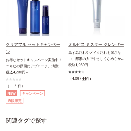
ラーゲンが肌をいたわりながらうる
ビスグループ独自の肌荒れ防止有効
ラニンの生成を抑え、シミ・ソバカ
ぐ（ウォッシュ除く）*2 オルビス
おいを与え、バリア機能を維持。ニ
成分として、「DF-パンテノール
スを防ぐ（ウォッシュを除く）*2
内スキンケアシリーズの保湿力*3
キビができにくい肌を目指します。
(*3)」を国内唯一(*4)、高濃度で配
オルビス内スキンケアシリーズの保
年齢に応じたお手入れのこと*4 う
さらにビタミンC誘導体をはじめと
合。角層のバリア機能にアプローチ
湿力*3 年齢に応じたお手入れのこ
るおいによる*5 乾燥、ハリ・ツヤ
した5種の整肌成分(*1)から成る
して肌荒れを防ぎ、肌不調にゆらが
と*4 剥がれずに肌に蓄積した古い
のなさ*6 乾燥による*7 保湿成分*8
「ナノVCショットカプセル」を配
ない肌を叶えます。そして、独自研
角層*5 乾燥による*6 洗浄によ
ロニセラカエルレア果汁、ノバラエ
合。カプセルが浸透してから成分を
究に基づいたアプローチ成分「MC
る物理的効果*7 うるおいによる
キス配合＝うるおいを与えハリと透
クリアフル セットキャンペー
オルビス ミスター クレンザー
放出する特殊技術によって、高い浸
アクティベーター(*5)」。肌のうる
*8 乾燥、ハリ・ツヤのなさ*9
明感に満ちた肌へ導く保湿成分*9
ン
黒ずみ汚れやメイク汚れを残さな
透力(*2)と安定性を実現。毛穴の目
おいを引き出し・高めて、ハリ感あ
保湿成分*10 ロニセラカエルレア
メマツヨイグサ抽出液、スイカズラ
い、酵素の力でやさしくなめらかに
立ちをしっかりケア(*3)して、ゆら
お得なセットキャンペーン実施中！
ふれる肌へと導きます。うるおいに
果汁、ノバラエキス配合＝うるおい
エキス配合＝角層のすみずみまで水
洗い上げるW洗顔不要のスペシャル
税込1,980円
ぎやすいニキビ肌を、みずみずしい
ニキビの原因にアプローチ。清潔な
満ちたゆらがない肌をご体感いただ
を与えハリと透明感に満ちた肌へ導
分・油分を保ち、ハリ・ツヤを与え
クレンザー。過剰な皮脂とその皮脂
清潔な垢抜け肌(*4)へと導きます。
垢抜け肌(*1)へ。「ニキビをくり返
税込4,280円～
くために設計された3ステップで、
く保湿成分*11 メマツヨイグサ抽
る保湿成分*10 気持ちのこと各商品
汚れが詰まって発生する黒ずみ汚れ
たっぷりの保湿成分で低刺激。敏感
してしまう」「毛穴目立ち(*2)が気
いつも力強く美しくあり続けるあな
（4.09 /
44
件）
出液、スイカズラエキス配合＝角層
の詳しい情報は商品ページをご覧く
に着目。古い角層を洗い流す洗浄成
肌の方にもお使いいただけます
になる」「マスク生活であごや口ま
たを応援します。*1 肌にうるおい
のすみずみまで水分・油分を保ち、
ださい。・BEAUTY夏祭りは、こち
（-.-- / -件）
分「リンゴ酸」と過剰な皮脂を溶か
(*5)。*1 テトラ2-ヘキシルデカン酸
わりのニキビが気になる」というお
が満ち、維持されている状態*2 年
ハリ・ツヤを与える保湿成分*12
ら
NEW
キャンペーン
し出す脂質分解酵素「リパーゼ」を
アスコルビル、天然ビタミンE、イ
悩みに。くり返しニキビの根本原因
齢に応じたお手入れのこと*3 デク
気持ちのこと
通販限定
組み合わせた複合洗浄成分「リンゴ
ノシット、フィチン酸、ユズセラミ
「肌のバリア機能の低下」と、肌悩
スパンテノールW*4 2022年5月
酸 LP(*1)」を配合し、毛穴の黒ずみ
ド、スフィンゴ糖脂質*2 角層内*3
み「毛穴の目立ち」の両方にWでア
Mintel社データベース及び先行技術
汚れを繰り返しません。さらに、
うるおいによりキメを整えて毛穴を
プローチする、薬用ニキビ対策スキ
調査による当社調べ*5 オトギリソ
関連タグで探す
「CISブースター(*2)」配合で、あな
目立たなくする*4 洗浄による汚れ
ンケアシリーズです。5種の和漢植
ウエキス配合＝肌にうるおいを与
た本来の清潔透明肌へと導きます。
の除去*5 すべての方に皮膚刺激が
物由来成分とコラーゲンが肌をいた
え、うるおいに満ちたハリツヤ肌へ