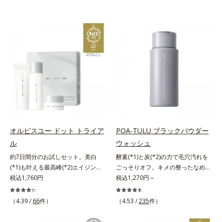
オルビスユー ドット トライア
POA-TULU ブラックパウダー
ル
ウォッシュ
約7日間分のお試しセット。美白
酵素(*1)と炭(*2)の力で毛穴汚れを
(*1)も叶える最高峰(*2)エイジング
ごっそりオフ。キメの整ったなめら
ケア(*3)。ハリも透明感(*4)も結果
税込1,760円
か肌へ。酵素(*1)と炭(*2)の力で毛
税込1,270円～
主義。年齢サイン(*5)の因子に着目
穴汚れをしっかり落とす、パウダー
した肌科学エイジングケア(*3)シリ
タイプの酵素洗顔料です。皮脂やた
（4.39 /
66
件）
（4.53 /
235
件）
ーズ。オルビスユー ドットシリー
んぱく質と汚れが溜まって角栓にな
ズは、年齢による肌悩み一つ一つを
ると、毛穴に詰まって毛穴の開き＆