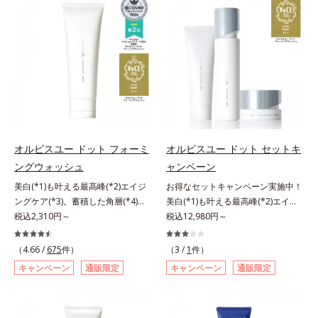
対処するのではなく、肌で起きてい
目立ちの原因に。普段の洗顔(*3)で
ることの根本原因に着目。加齢とと
は落としにくい汚れは、酵素洗顔料
もに現れる年齢サイン(*5)について
で落としましょう。3種の酵素がた
研究を進めたところ、弾力感のない
んぱく質や皮脂を溶かして分解。炭
状態である「ハリのなさ」や、くす
が無数の毛穴に入り込み、溶けた汚
み(*6)などが現れている状態である
れをパワフルに吸着してすっきり落
「透明感のなさ」が現れることで大
とします。さらに浸透型ビタミンC
人の肌印象に大きな影響を与えてい
誘導体(*4)が汚れを取り去った毛穴
ることが分かりました。そこでオル
を引きしめ、キメの整ったなめらか
ビスユー ドットシリーズは美容成
な肌に洗い上げます。ツブツブ入り
オルビスユー ドット フォーミ
オルビスユー ドット セットキ
分(*7)として「G.D.F.アクティベー
のパウダーが泡立てネットのように
ングウォッシュ
ャンペーン
ター(*8)」を配合。そして、従来か
空気を含ませるので、簡単に泡立て
美白(*1)も叶える最高峰(*2)エイジ
お得なセットキャンペーン実施中！
ら配合している美白有効成分「トラ
られます。濃密うるおい泡を洗い流
ングケア(*3)。蓄積した角層(*4)を
美白(*1)も叶える最高峰(*2)エイジ
ネキサム酸」を配合しました。さら
したあとは大人の肌もつっぱりにく
絡めとりくすみ(*5)を晴らす高密着
税込2,310円～
ングケア(*3)。ハリも透明感(*4)も
税込12,980円～
に、シリーズ共通の美容成分(*7)
く、使うたびに毛穴の目立ちにくい
マイルドピーリング(*6)洗顔料。ハ
結果主義。年齢サイン(*5)の因子に
「GLルートブースター(*9)」を配合
肌(*5)を目指せます。性別問わずお
リも透明感(*7)も結果主義。年齢サ
着目した肌科学エイジングケア(*3)
することで、肌のふっくら感や透明
（4.66 /
675
件）
使いいただけるので、ご夫婦やカッ
（3 /
1
件）
イン(*8)の因子に着目した肌科学エ
シリーズ。オルビスユー ドットシ
感を叶えます。美白ケアしながら多
プルでシェアするのもおすすめ。デ
キャンペーン
通販限定
キャンペーン
通販限定
イジングケア(*3)シリーズ。オルビ
リーズは、年齢による肌悩み一つ一
角的なエイジングケアが叶うシリー
コルテやヒップなど、ボディのザラ
スユー ドットシリーズは、年齢に
つを対処するのではなく、肌で起き
ズに。3ステップで上向き(*10)のハ
つきが気になるところにもお使いい
よる肌悩み一つ一つを対処するので
ていることの根本原因に着目。加齢
リと透明感を。効果的なシナジー設
ただけます。*1 プロテアーゼ、パ