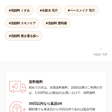
毛穴の汚れをしっかり洗い流す期待
おきないというわけではありません
わりながらうるおいを与え、バリア
導く保湿成分各商品の詳しい情報は
感が高まる黒と、優しく肌に吸い付
※敏感肌対象パッチテスト済（すべ
機能を維持。ニキビができにくい肌
商品ページをご覧ください。・
#洗顔料 くすみ
#化粧水 毛穴
#ベースメイク 毛穴
くようなとろけ感のジェル状テクス
ての人に皮膚刺激がおきないという
を目指します。さらにビタミンC誘
BEAUTY夏祭りは、こちら
チャー。毛穴の黒ずみもメイクもし
わけではありません）
導体(*3)と5種の整肌成分(*4)から成
っかり洗い流し、洗いあがりはつる
る「ナノVCショットカプセル(*5)」
#洗顔料 スキンケア
#洗顔料 透明感
んとした肌に。泡立て不要であわた
を配合。カプセルが浸透(*6)してか
だしい朝も疲れて帰ってきた夜も手
ら成分を放出する特殊技術によっ
#洗顔料 透き通る肌へ
軽にご使用いただけます。*1 リパ
て、高い浸透力(*6)と安定性を実
ーゼ、リンゴ酸*2 イソステアリル
現。毛穴の目立ちをしっかりケア
アスコルビルリン酸２Na、プラン
(*7)して、ゆらぎやすいニキビ肌
クトンエキス、ハス花エキス、乳酸
を、みずみずしい清潔な垢抜け肌
桿菌/セイヨウナシ果汁発酵液、ア
(*1)へと導きます。たっぷりの保湿
ルギニン【ご使用ステップ】オルビ
成分で低刺激。敏感肌の方にもお使
ス ミスター クレンザー ⇒ 化粧水
いいただけます(*8)。L＝さっぱり
⇒ 保湿液※洗顔料と置き換えてご
タイプ（ニキビのできやすい肌・超
使用いただけます。※週2～3回のス
脂性肌～普通肌）M＝しっとりタイ
送料無料
ペシャル洗顔としてのご使用をおす
プ（ニキビのできやすい肌・普通肌
初めての方は、全国送料無料、2回目以降のご利用の方
すめいたしますが、クレンジング料
～乾性肌）*1 洗浄による汚れの除
は、3,300円以上(税込)のお買い上げで、送料無料
としてお使いいただく場合や、お肌
去*2 キメの乱れによる*3 テトラ2-
の状態に合わせて毎日お使いいただ
ヘキシルデカン酸アスコルビル配合
30日以内なら返品OK
いても問題ありません。【ご使用方
＝整肌成分*4 天然ビタミンE、イノ
開封後でも発送日から30日以内であれば返品可能
法】①適量(さくらんぼ 1粒程度)を