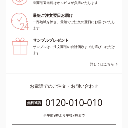
シット、フィチン酸、ユズセラミ
※商品返送料はオルビスが負担いたします
とり、乾いた肌の上で優しくらせん
ド、スフィンゴ糖脂質*5 テトラ2-
を描くように、よくなじませます。
ヘキシルデカン酸アスコルビル、天
最短ご注文翌日お届け
②指先の感触が軽くなったら、水ま
然ビタミンE、イノシット、フィチ
一部地域を除き、最短でご注文の翌日にお届けいたし
たはぬるま湯でよく洗い流します。
ン酸、ユズセラミド、スフィンゴ糖
ます
※W洗顔は不要です。
脂質配合＝肌をなめらかに整える整
肌成分*6 角層まで*7 うるおいによ
サンプルプレゼント
りキメを整えて毛穴を目立たなくす
サンプルはご注文商品の合計個数までお選びいただけ
る*8 すべての方に皮膚刺激がおき
ます
ないというわけではありません※敏
感肌対象パッチテスト済（すべての
詳しくはこちら
人に皮膚刺激がおきないというわけ
ではありません）※弱酸性（ローシ
ョン・モイスチャーのみ）
お電話でのご注文・お問い合わせ
0120-010-010
無料通話
午前9時より午後7時まで