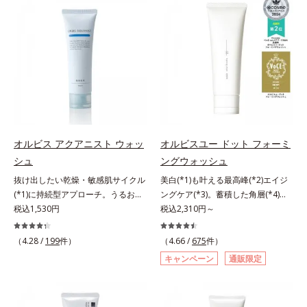
目立ちの原因に。普段の洗顔(*3)で
軽なお手入れで賢いケアを。ライフ
は落としにくい汚れは、酵素洗顔料
スタイルになじむ、若々しい印象(*)
で落としましょう。3種の酵素がた
作りのサポートをします。* 肌にハ
んぱく質や皮脂を溶かして分解。炭
リを与え若々しい印象
が無数の毛穴に入り込み、溶けた汚
れをパワフルに吸着してすっきり落
とします。さらに浸透型ビタミンC
誘導体(*4)が汚れを取り去った毛穴
を引きしめ、キメの整ったなめらか
な肌に洗い上げます。ツブツブ入り
オルビス アクアニスト ウォッ
オルビスユー ドット フォーミ
のパウダーが泡立てネットのように
シュ
ングウォッシュ
空気を含ませるので、簡単に泡立て
抜け出したい乾燥・敏感肌サイクル
美白(*1)も叶える最高峰(*2)エイジ
られます。濃密うるおい泡を洗い流
(*1)に持続型アプローチ。うるおい
ングケア(*3)。蓄積した角層(*4)を
したあとは大人の肌もつっぱりにく
を追求した敏感肌用保湿スキンケア
税込1,530円
絡めとりくすみ(*5)を晴らす高密着
税込2,310円～
く、使うたびに毛穴の目立ちにくい
(*2)。うるおいを逃し、刺激を受け
マイルドピーリング(*6)洗顔料。ハ
肌(*5)を目指せます。性別問わずお
やすい角層の“乾燥敏感スランプ
リも透明感(*7)も結果主義。年齢サ
使いいただけるので、ご夫婦やカッ
（4.28 /
199
件）
（4.66 /
675
件）
(*3)”に悩む敏感な肌へ。創業時から
イン(*8)の因子に着目した肌科学エ
プルでシェアするのもおすすめ。デ
キャンペーン
通販限定
のうるおい研究により完成した、待
イジングケア(*3)シリーズ。オルビ
コルテやヒップなど、ボディのザラ
望の敏感肌用保湿スキンケアライン
スユー ドットシリーズは、年齢に
つきが気になるところにもお使いい
「オルビス アクアニスト」。乾燥
よる肌悩み一つ一つを対処するので
ただけます。*1 プロテアーゼ、パ