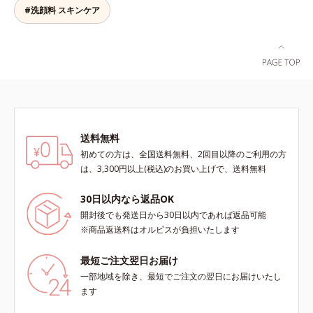
と違い、必要以上に角質を取り過ぎ
#洗顔料 スキンケア
ての人に皮膚刺激がおきないという
本放射線影響学会第53回大会で
る心配もありません。「ピーリング
わけではありません）
2010年10月に初めて発表したこと
は初めて」「刺激が心配…」という
*3 うるおいにより透明感のある肌
方にもおすすめです。ピーリング後
*4 うるおいによる*5 メラノサイト
の肌は、しっとりツルツルの触りご
まで*6 シミ・ソバカスが肌表面に
こち。表面の角質を一枚脱いだ状態
あらわれること*7 L-アスコルビン
だから、化粧水の浸透力もいつもと
酸 2-グルコシド*8 L-アスコルビン
手応えが変わります。お肌の状態に
酸 2-グルコシド、パウダルコ樹皮エ
合わせて週1～2回の美肌ケア。なめ
キス、油溶性甘草エキス(2)*9 乾燥
送料無料
らかで透明感あふれる素肌へ導きま
など※ウォッシュには高圧処理ビタ
す。* 乾燥や角質肥厚、キメの乱れ
初めての方は、全国送料無料、2回目以降のご利用の方
ミンCとブライトVCコンプレックス
によるくすみ
は、3,300円以上(税込)のお買い上げで、送料無料
は配合されていません。
30日以内なら返品OK
開封後でも発送日から30日以内であれば返品可能
※商品返送料はオルビスが負担いたします
最短ご注文翌日お届け
一部地域を除き、最短でご注文の翌日にお届けいたし
ます