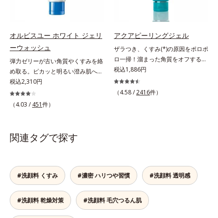
おいを与え、バリア機能を維持。ニ
わかりました。そこでオルビス ブ
導く保湿成分各商品の詳しい情報は
キビができにくい肌を目指します。
ライト シリーズは「メラニンにじ
商品ページをご覧ください。・
さらにビタミンC誘導体をはじめと
み」に着目して「高圧処理ビタミン
BEAUTY夏祭りは、こちら
した5種の整肌成分(*1)から成る
C(*7)」を採用。肌奥(*5)まで浸透
オルビスユー ホワイト ジェリ
アクアピーリングジェル
「ナノVCショットカプセル」を配
し、シミやソバカスの原因となるメ
ーウォッシュ
ザラつき、くすみ(*)の原因をポロポ
合。カプセルが浸透してから成分を
ラニンの生成を食い止めます。また
ロ一掃！溜まった角質をオフするピ
弾力ゼリーが古い角質やくすみを絡
放出する特殊技術によって、高い浸
オルビス独自成分の「ブライトVC
ーリングジェル。ミネラル豊富な水
税込1,886円
め取る。ピカッと明るい澄み肌へ。
透力(*2)と安定性を実現。毛穴の目
コンプレックス(*8)」が、透明感を
80％とアンズ果汁で保湿効果も。化
若々しく透明感のある美肌を構成す
税込2,310円
立ちをしっかりケア(*3)して、ゆら
阻害する原因(*9)にアプローチしま
粧のりの悪さやくすみなどを、一気
る要素と、年齢肌(*1)のメラニン生
（4.58 /
2416
件）
ぎやすいニキビ肌を、みずみずしい
す。さらに肌表面のなめらかさやみ
にケアできるお手入れが“角質ピー
成にアプローチして、明るくなめら
清潔な垢抜け肌(*4)へと導きます。
（4.03 /
451
件）
ずみずしさをサポートするために、
リング”。「アクアピーリングジェ
かな肌へ導くスキンケアシリーズで
たっぷりの保湿成分で低刺激。敏感
肌荒れ防止有効成分と速効性と持続
ル」は毎日の洗顔では落とせない溜
す。「オルビスユー」の理論を応用
肌の方にもお使いいただけます
性、2種の保湿成分も配合し、透明
まった角質を、くるくるなじませる
し、全方位的に肌の底上げを図りま
(*5)。*1 テトラ2-ヘキシルデカン酸
関連タグで探す
感を包括的にサポート。全方位ケア
だけで肌に負担をかけずに取り除き
す。さらに、シミと年齢の関係に着
アスコルビル、天然ビタミンE、イ
のアプローチによって、肌本来の輝
ます。海洋深層水配合の水ベースと
目。点在するシミだけでなく、メラ
ノシット、フィチン酸、ユズセラミ
きを生かして澄み渡る、輝き透明肌
アンズ果汁で、角質を自然にはがれ
ニンが蓄積しがちな年齢肌の“メラ
ド、スフィンゴ糖脂質*2 角層内*3
を叶えます。L＝さっぱりタイプ
やすく浮かせてから、「消しゴム」
ニンメタボ(*2)”にアプローチして、
#洗顔料 くすみ
#濃密 ハリつや習慣
#洗顔料 透明感
うるおいによりキメを整えて毛穴を
（脂性肌～普通肌）M＝しっとりタ
のようにポロポロに巻き込んで取り
澄みわたる美肌を目指します。*1
目立たなくする*4 洗浄による汚れ
イプ（普通肌～乾性肌）*1 メラニ
除きます。水を利用して取り除く仕
年齢を重ねた肌*2 メラニンが過剰
の除去*5 すべての方に皮膚刺激が
ンの生成を抑え、シミ・ソバカスを
#洗顔料 乾燥対策
#洗顔料 毛穴つるん肌
組みなので、強い酸を使った科学的
に生成する状態
おきないというわけではありません
防ぐ*2 日本化粧品業界で初めてメ
なピーリングやゴシゴシこする方法
※敏感肌対象パッチテスト済（すべ
ラニンの第三のルートに着目し、日