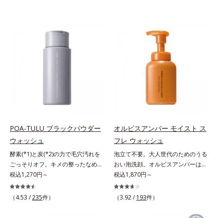
POA-TULU ブラックパウダー
オルビスアンバー モイスト ス
ウォッシュ
フレ ウォッシュ
酵素(*1)と炭(*2)の力で毛穴汚れを
泡立て不要。大人世代のためのうる
ごっそりオフ。キメの整ったなめら
おい泡洗顔。オルビスアンバーは、
か肌へ。酵素(*1)と炭(*2)の力で毛
税込1,270円～
いつも⾃然体で美しくありたいと願
税込1,870円～
穴汚れをしっかり落とす、パウダー
う⼤⼈世代に寄り添うブランドで
タイプの酵素洗顔料です。皮脂やた
す。年齢印象研究に基づいた肌サイ
（4.53 /
235
件）
（3.92 /
193
件）
んぱく質と汚れが溜まって角栓にな
エンスで、複合的なお悩みにアプロ
ると、毛穴に詰まって毛穴の開き＆
ーチ。大人世代の肌に向き合い、手