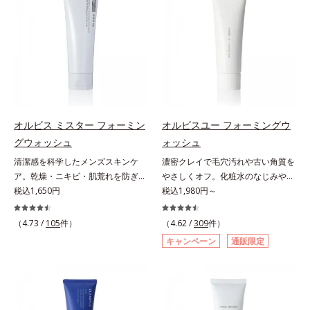
敏感スランプの原因にアプローチす
はなく、肌で起きていることの根本
パイン、リパーゼ配合＝洗浄成分*2
る持続型トリプルアミノ酸(*4)を配
原因に着目。加齢とともに現れる年
皮脂吸収成分*3 自社品*4 パルミチ
合。もともと体内にあるアミノ酸は
齢サインについて研究を進めたとこ
ン酸アスコルビルリン酸3Na配合＝
異物として排出されにくく、肌にと
ろ、弾力感のない状態である「ハリ
肌を引き締め、キメを整える成分*5
どまってうるおいを蓄えてくれま
のなさ」や、くすみ(*5)などが現れ
皮脂・汚れの除去による
す。刺激を受けやすくなった角層を
ている状態である「透明感のなさ」
うるおいで満たし、脱・敏感肌を目
が、大人の肌印象に大きな影響を与
指します。無油分・無着色・無香
えていることがわかりました。そこ
料・アルコールフリー・パラベンフ
でオルビスユー ドットシリーズは
オルビス ミスター フォーミン
オルビスユー フォーミングウ
リーで、徹底的に肌に寄り添いま
美容成分(*9)として「G.D.F.アクテ
グウォッシュ
ォッシュ
す。*1 乾燥と敏感をくり返すこと
ィベーター(*10)」を配合。そし
清潔感を科学したメンズスキンケ
濃密クレイで毛穴汚れや古い角質を
*2 敏感肌対象連用テスト済（すべ
て、従来から配合している美白(*1)
ア。乾燥・ニキビ・肌荒れを防ぎハ
やさしくオフ。化粧水のなじみやす
ての方のお肌に合うということでは
有効成分「トラネキサム酸」を配合
リ・ツヤのある、好印象な清潔透明
税込1,650円
い肌に。7000種を超える成分から
税込1,980円～
ありません）*3 乾燥して敏感に感
しました。さらに、シリーズ共通の
肌(*1)へ。オルビス ミスターは、男
厳選し、「うるおいの質(*1)」に着
じやすい状態のこと*4 発酵アミノ
美容成分「GLルートブースター
性の清潔感、爽やかさ、若々しさの
目した初期エイジングケア(*2)シリ
酸（ポリグルタミン酸）配合＝乾燥
(*11)」を配合することで、肌のふ
（4.73 /
105
件）
（4.62 /
309
件）
印象を科学的に検証し、ポジティブ
ーズオルビスユーは肌本来のうるお
を防ぎ、うるおいに満ちた肌へ導く
っくら感や透明感を叶えます。美白
キャンペーン
通販限定
な光（＝ツヤ）が男性の印象に重要
いやバリア機能にアプローチする初
保湿成分、植物由来アミノ酸（エル
ケアしながら多角的なエイジングケ
であること(*2)を業界で初めて発見
期エイジングケアシリーズです。
ゴチオネイン）配合＝肌を整え、す
アが叶うシリーズに。3ステップで
(*3)。ニキビ・肌荒れ予防有効成分
「うるおいの質」に着目し、肌荒れ
こやかに保つ保湿成分、微生物由来
上向き(*12)のハリと透明感を。効
と保湿成分を新たに配合。これまで
を予防しながらうるおいに満ちた美
アミノ酸（エクトイン）配合＝乱れ
果的なシナジー設計で、あなたのエ
の乾燥・テカリへのケアはそのまま
しい肌へと導きます。ポーラ・オル
た角層にうるおいを与え、肌荒れを
イジングケアを応援します。*1 メ