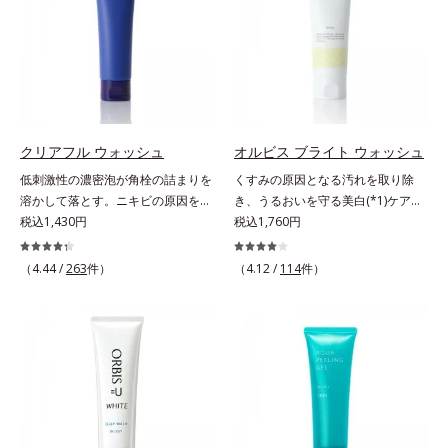
に、肌荒れ・ニキビ予防など“今”の
ビスグループ独自の肌荒れ防止有効
防ぐ保湿成分
ラニンの生成を抑え、シミ・ソバカ
肌悩みに応え、“未来”を見据えて好
成分として、「DF-パンテノール
スを防ぐ（ウォッシュを除く）*2
印象の鍵となるハリ・ツヤへもアプ
(*3)」を国内唯一(*4)、高濃度で配
オルビス内スキンケアシリーズの保
ローチする進化を遂げました。うる
合。角層のバリア機能にアプローチ
湿力*3 年齢に応じたお手入れのこ
おいを逃しやすい男性肌に着目し、
して肌荒れを防ぎ、肌不調にゆらが
と*4 剥がれずに肌に蓄積した古い
アイテム同士をなじみやすくする
ない肌を叶えます。そして、独自研
角層*5 乾燥による*6 洗浄によ
「うるおいコネクト設計」を採用。
究に基づいたアプローチ成分「MC
る物理的効果*7 うるおいによる
クリアフル ウォッシュ
オルビス ブライト ウォッシュ
8アイテム分の機能を3ステップに集
アクティベーター(*5)」。肌のうる
*8 乾燥、ハリ・ツヤのなさ*9
低刺激性の濃密泡が角栓の詰まりを
くすみの原因となる汚れを取り除
約し、よりシンプルなお手入れで、
おいを引き出し・高めて、ハリ感あ
保湿成分*10 ロニセラカエルレア
溶かして落とす。ニキビの原因を残
き、うるおいを守る美白(*1)ケアシ
ハリ・ツヤのある好印象な清潔透明
ふれる肌へと導きます。うるおいに
果汁、ノバラエキス配合＝うるおい
さないクリアな肌に洗い上げる洗顔
税込1,430円
リーズの洗顔料。業界初(*2)知見
税込1,760円
肌(*1)へ導きます。*1 うるおいによ
満ちたゆらがない肌をご体感いただ
を与えハリと透明感に満ちた肌へ導
料。「ニキビをくり返してしまう」
「メラニンの第三のルート」である
る透明感のある肌*2 男性の顔画像
くために設計された3ステップで、
く保湿成分*11 メマツヨイグサ抽
「毛穴目立ちが気になる」「マスク
「横のひろがり」に着目して、全方
を用いた印象評価において、基準画
（4.44 /
263
件）
いつも力強く美しくあり続けるあな
（4.12 /
114
件）
出液、スイカズラエキス配合＝角層
生活であごや口まわりのニキビが気
位から透明肌(*3)を目指すブライト
像に対して、頬全体に輝度分布がな
たを応援します。*1 肌にうるおい
のすみずみまで水分・油分を保ち、
になる」というお悩みに。くり返し
ニングケア(*4)シリーズです。受け
だらかな光（ツヤ）があると、爽や
が満ち、維持されている状態*2 年
ハリ・ツヤを与える保湿成分*12
ニキビの根本原因「肌のバリア機能
てしまった紫外線ダメージをきっか
かさ印象が高く評価されたこと*3
齢に応じたお手入れのこと*3 デク
気持ちのこと
の低下」と、肌悩み「毛穴の目立
けに、肌深く(*5)では「メラニンに
2022年12月22日時点で、科学文献
スパンテノールW*4 2022年5月
ち」の両方にWでアプローチする、
じみ(*6)」が発現。シミやそばかす
データベースPubMed及びGoogle
Mintel社データベース及び先行技術
薬用ニキビ対策スキンケアシリーズ
という「点」だけでなく、透明感の
scholarにより国内化粧品業界にお
調査による当社調べ*5 オトギリソ
です。5種の和漢植物由来成分とコ
なさなどの「面」での透明感を阻害
いて該当文献がないことを確認（ポ
ウエキス配合＝肌にうるおいを与
ラーゲンが肌をいたわりながらうる
する原因を引き起こしていることが
ーラ化成研究所調べ）
え、うるおいに満ちたハリツヤ肌へ