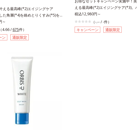
お得なセットキャンペーン実施中！美白
える最高峰(*2)エイジングケア(*3)
も叶える最高峰(*2)エイジングケア
感(*4)も結果主義。年齢サイン(*5)
税込12,980円～
積した角層(*4)を絡めとりくすみ(*5)を
した肌科学エイジングケア(*3)シリ
着マイルドピーリング(*6)洗顔料。ハ
0円～
（-.-- / -件）
スユー ドットシリーズは、年齢によ
*7)も結果主義。年齢サイン(*8)の因
（4.66 /
675
件）
キャンペーン
通販限定
つ一つを対処するのではなく、肌で起
た肌科学エイジングケア(*3)シリー
ーン
通販限定
との根本原因に着目。加齢とともに現
スユー ドットシリーズは、年齢によ
イン(*5)について研究を進めたとこ
つ一つを対処するのではなく、肌で起
ない状態である「ハリのなさ」や、くす
との根本原因に着目。加齢とともに現
どが現れている状態である「透明感の
インについて研究を進めたところ、弾
れることで大人の肌印象に大きな影響
状態である「ハリのなさ」や、くすみ
ることが分かりました。そこでオルビ
どが現れている状態である「透明感のな
ットシリーズは美容成分(*7)として「G.
人の肌印象に大きな影響を与えている
ティベーター(*8)」を配合。そして
りました。そこでオルビスユー ドッ
合している美白有効成分「トラネキサ
美容成分(*9)として「G.D.F.アクテ
合しました。さらに、シリーズ共通の
(*10)」を配合。そして、従来から配
(*7)「GLルートブースター(*9)」を
美白(*1)有効成分「トラネキサム酸」
で、肌のふっくら感や透明感を叶えま
した。さらに、シリーズ共通の美容成
アしながら多角的なエイジングケアが
ートブースター(*11)」を配合すること
ズに。3ステップで上向き(*10)のハ
っくら感や透明感を叶えます。美白ケ
を。効果的なシナジー設計で、あなた
多角的なエイジングケアが叶うシリー
グケアを応援します。*1 メラニンの