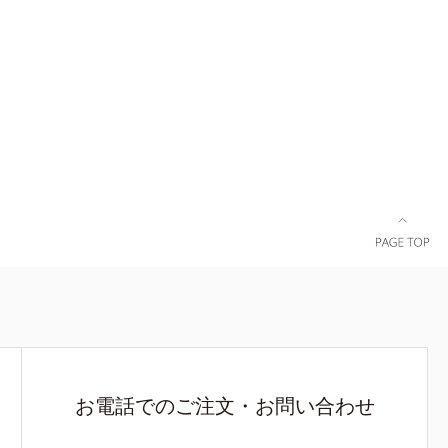
ュ除く）
肌）M＝しっとりタイプ（普通肌～乾性肌）*1
湿力*3 年
メラニンの生成を抑え、シミ・ソバカスを防ぐ
いによる*5
*2 日本化粧品業界で初めてメラニンの第三のル
*7 保湿成
ートに着目し、日本放射線影響学会第53回大会
ラエキス配
で2010年10月に初めて発表したこと*3 うるおい
ちた肌へ導
により透明感のある肌*4 うるおいによる*5 メラ
、スイカズ
ノサイトまで*6 シミ・ソバカスが肌表面にあら
分・油分を
われること*7 L-アスコルビン酸 2-グルコシド*8
0 気持ちの
L-アスコルビン酸 2-グルコシド、パウダルコ樹皮
をご覧くだ
エキス、油溶性甘草エキス(2)*9 乾燥など※ウォ
ッシュには高圧処理ビタミンCとブライトVCコン
プレックスは配合されていません。
お電話でのご注文・お問い合わせ