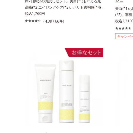
シュ
約7日間分のお試しセット。美白(*1)も叶える最
高峰(*2)エイジングケア(*3)。ハリも透明感(*4)
美白(*1)
も結果主義。年齢サイン(*5)の因子に着目した肌
税込1,760円
(*3)。蓄
科学エイジングケア(*3)シリーズ。オルビスユー
晴らす高密
税込2,31
（4.39 /
66
件）
ドットシリーズは、年齢による肌悩み一つ一つを
リも透明感(
対処するのではなく、肌で起きていることの根本
子に着目し
キャンペ
原因に着目。加齢とともに現れる年齢サイン(*5)
ズ。オルビ
について研究を進めたところ、弾力感のない状態
る肌悩み一
である「ハリのなさ」や、くすみ(*6)などが現れ
きているこ
ている状態である「透明感のなさ」が現れること
れる年齢サ
で大人の肌印象に大きな影響を与えていることが
力感のない
分かりました。そこでオルビスユー ドットシリ
(*5)な
ーズは美容成分(*7)として「G.D.F.アクティベー
さ」が、大
ター(*8)」を配合。そして、従来から配合してい
ことがわか
る美白有効成分「トラネキサム酸」を配合しまし
トシリーズは
た。さらに、シリーズ共通の美容成分(*7)「GLル
ィベーター
ートブースター(*9)」を配合することで、肌のふ
合している
っくら感や透明感を叶えます。美白ケアしながら
を配合しま
多角的なエイジングケアが叶うシリーズに。3ス
分「GLル
テップで上向き(*10)のハリと透明感を。効果的
で、肌のふ
なシナジー設計で、あなたのエイジングケアを応
アしながら
援します。*1 メラニンの生成を抑え、シミ・