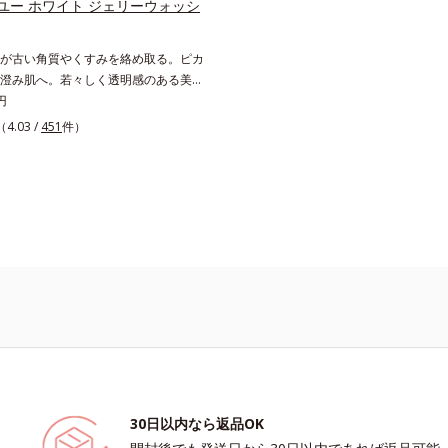
テップで上向き(*12)のハリと透明感
ユー ホワイト ジェリーウォッシ
え、シミ・ソバカスを防ぐ（ウォッシ
なシナジー設計で、あなたのエイジン
*2 オルビス内スキンケアシリーズの保
援します。*1 メラニンの生成を抑
が古い角質やくすみを絡め取る。ピカ
齢に応じたお手入れのこと*4 うるお
ソバカスを防ぐ（ウォッシュを除く）
澄み肌へ。若々しく透明感のある美肌
乾燥、ハリ・ツヤのなさ*6 乾燥による
ビス内スキンケアシリーズの保湿力
要素と、年齢肌(*1)のメラニン生成に
円
分*8 ロニセラカエルレア果汁、ノバ
に応じたお手入れのこと*4 剥がれず
して、明るくなめらかな肌へ導くスキ
合＝うるおいを与えハリと透明感に満
した古い角層*5 乾燥による*6 洗
（4.03 /
451
件）
ーズです。「オルビスユー」の理論を
く保湿成分*9 メマツヨイグサ抽出液
理的効果*7 うるおいによる*8 乾
方位的に肌の底上げを図ります。さら
ラエキス配合＝角層のすみずみまで水
ツヤのなさ*9 保湿成分*10 ロニセ
年齢の関係に着目。点在するシミだけ
保ち、ハリ・ツヤを与える保湿成分*1
ア果汁、ノバラエキス配合＝うるおい
ラニンが蓄積しがちな年齢肌の“メラ
こと各商品の詳しい情報は商品ページ
と透明感に満ちた肌へ導く保湿成分
(*2)”にアプローチして、澄みわたる
さい。・BEAUTY夏祭りは、こちら
マツヨイグサ抽出液、スイカズラエキス
します。*1 年齢を重ねた肌*2 メラニ
のすみずみまで水分・油分を保ち、ハ
生成する状態
与える保湿成分*12 気持ちのこと
30日以内なら返品OK