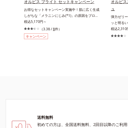
ズに。3ス
オルビス ブライト セットキャンペーン
オルビス
ソバカスを防ぐ（ウォッシュ除く）*2 オルビ
を。効果的
ュ
お得なセットキャンペーン実施中！肌に広く生成
ス内スキンケアシリーズの保湿力*3 年齢に応
グケアを応
しがちな「メラニンにじみ(*1)」の原因をブロッ
弾力ゼリー
じたお手入れのこと*4 うるおいによる*5 乾
え、シミ・
ク(*2)！澄み渡る輝き透明肌(*3)へ。業界初(*4)
税込5,170円～
ッと明るい
燥、ハリ・ツヤのなさ*6 乾燥による*7 保湿
*2 オル
知見「メラニンの第三のルート」である「横のひ
を構成する
税込2,310
成分*8 ロニセラカエルレア果汁、ノバラエキ
（3.38 /
8
件）
*3 年齢
ろがり」に着目して、全方位から透明肌を目指す
アプローチ
ス配合＝うるおいを与えハリと透明感に満ちた肌
に肌に蓄積
キャンペーン
ブライトニングケア(*5)シリーズです。受けてし
ンケアシリ
へ導く保湿成分*9 メマツヨイグサ抽出液、ス
浄による物
まった紫外線ダメージをきっかけに、肌深く(*6)
応用し、全
イカズラエキス配合＝角層のすみずみまで水分・
燥、ハリ・
では「メラニンにじみ(*1)」が発現。シミやソバ
に、シミと
油分を保ち、ハリ・ツヤを与える保湿成分*10
ラカエルレ
カスという「点」だけでなく、透明感のなさなど
でなく、メ
気持ちのことアレルギーテスト済＝全ての方にア
を与えハリ
の「面」での透明感を阻害する原因を引き起こし
ニンメタボ
レルギーが起こらないということではありませ
*11 メ
ていることがわかりました。そこでオルビス ブ
美肌を目指
ん。
配合＝角層
ライト シリーズは「メラニンにじみ」に着目し
ンが過剰に
リ・ツヤを
て「高圧処理ビタミンC(*7)」を採用。肌奥(*6)
まで浸透し、シミやソバカスの原因となるメラニ
ンの生成を食い止めます。またオルビス独自成分
の「ブライトVCコンプレックス(*8)」が、透明感
を阻害する原因(*9)にアプローチします。さらに
肌表面のなめらかさやみずみずしさをサポートす
送料無料
るために、肌荒れ防止有効成分と速効性と持続
性、2種の保湿成分も配合し、透明感を包括的に
初めての方は、全国送料無料、2回目以降のご利用