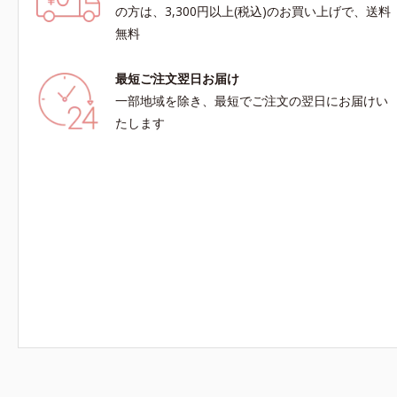
サポート。全方位ケアのアプローチによって、肌
の方は、3,300円以上(税込)のお買い上げで、送料
本来の輝きを生かして澄み渡る、輝き透明肌を叶
無料
えます。L＝さっぱりタイプ（脂性肌～普通肌）
M＝しっとりタイプ（普通肌～乾性肌）*1 シ
最短ご注文翌日お届け
ミ・ソバカスが肌表面にあらわれること*2 メラ
ニンの生成を抑え、シミ・ソバカスを防ぐ*3 う
一部地域を除き、最短でご注文の翌日にお届けい
るおいによる透明感のある肌*4 日本化粧品業界
たします
で初めてメラニンの第三のルートに着目し、日本
放射線影響学会第53回大会で2010年10月に初め
て発表したこと*5 うるおいによる*6 メラノサイ
トまで*7 L-アスコルビン酸 2-グルコシド*8 L-ア
スコルビン酸 2-グルコシド、パウダルコ樹皮エ
キス、油溶性甘草エキス（2）*9 乾燥など