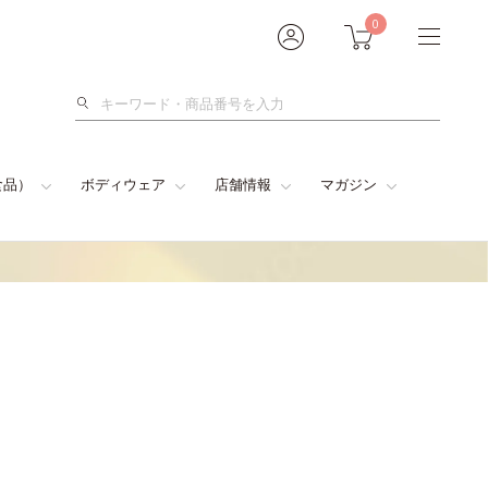
0
検
索
食品）
ボディウェア
店舗情報
マガジン