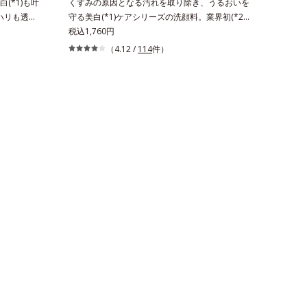
(*1)も叶
くすみの原因となる汚れを取り除き、うるおいを
。ハリも透明
守る美白(*1)ケアシリーズの洗顔料。業界初(*2)
の因子に着目
知見「メラニンの第三のルート」である「横のひ
税込1,760円
ーズ。オルビ
ろがり」に着目して、全方位から透明肌(*3)を目
（4.12 /
114
件）
る肌悩み一
指すブライトニングケア(*4)シリーズです。受け
きているこ
てしまった紫外線ダメージをきっかけに、肌深く
れる年齢サ
(*5)では「メラニンにじみ(*6)」が発現。シミや
ろ、弾力感の
そばかすという「点」だけでなく、透明感のなさ
み(*6)な
などの「面」での透明感を阻害する原因を引き起
なさ」が現
こしていることがわかりました。そこでオルビス
を与えてい
ブライト シリーズは「メラニンにじみ」に着目
スユー ド
して「高圧処理ビタミンC(*7)」を採用。肌奥
D.F.アク
(*5)まで浸透し、シミやソバカスの原因となるメ
、従来から配
ラニンの生成を食い止めます。またオルビス独自
ム酸」を配
成分の「ブライトVCコンプレックス(*8)」が、透
美容成分
明感を阻害する原因(*9)にアプローチします。さ
配合すること
らに肌表面のなめらかさやみずみずしさをサポー
す。美白ケ
トするために、肌荒れ防止有効成分と速効性と持
叶うシリー
続性、2種の保湿成分も配合し、透明感を包括的
リと透明感
にサポート。全方位ケアのアプローチによって、
のエイジン
肌本来の輝きを生かして澄み渡る、輝き透明肌を
生成を抑
叶えます。L＝さっぱりタイプ（脂性肌～普通