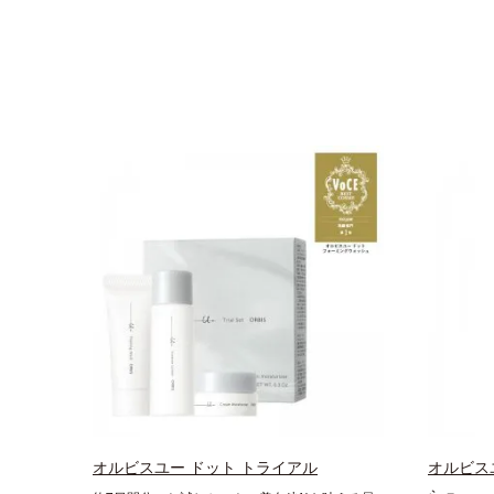
オルビスユー ドット トライアル
オルビス