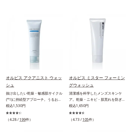
オルビス アクアニスト ウォッ
オルビス ミスター フォーミン
シュ
グウォッシュ
抜け出したい乾燥・敏感肌サイクル
清潔感を科学したメンズスキンケ
(*1)に持続型アプローチ。うるおい
ア。乾燥・ニキビ・肌荒れを防ぎハ
を追求した敏感肌用保湿スキンケア
税込1,530円
リ・ツヤのある、好印象な清潔透明
税込1,650円
(*2)。うるおいを逃し、刺激を受け
肌(*1)へ。オルビス ミスターは、男
やすい角層の“乾燥敏感スランプ
性の清潔感、爽やかさ、若々しさの
（4.28 /
199
件）
（4.73 /
105
件）
(*3)”に悩む敏感な肌へ。創業時から
印象を科学的に検証し、ポジティブ
のうるおい研究により完成した、待
な光（＝ツヤ）が男性の印象に重要