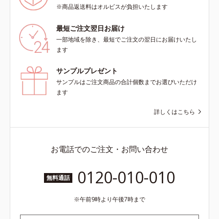
タイプ（普通肌～乾性肌）*1 シ
※商品返送料はオルビスが負担いたします
ミ・ソバカスが肌表面にあらわれる
こと*2 メラニンの生成を抑え、シ
最短ご注文翌日お届け
ミ・ソバカスを防ぐ*3 うるおいに
一部地域を除き、最短でご注文の翌日にお届けいたし
よる透明感のある肌*4 日本化粧品
ます
業界で初めてメラニンの第三のルー
トに着目し、日本放射線影響学会第
サンプルプレゼント
53回大会で2010年10月に初めて発
サンプルはご注文商品の合計個数までお選びいただけ
表したこと*5 うるおいによる*6 メ
ます
ラノサイトまで*7 L-アスコルビン
酸 2-グルコシド*8 L-アスコルビン
詳しくはこちら
酸 2-グルコシド、パウダルコ樹皮エ
キス、油溶性甘草エキス（2）*9 乾
燥など
お電話でのご注文・お問い合わせ
0120-010-010
無料通話
午前9時より午後7時まで