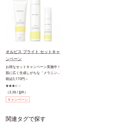
を予防しながらうるおいに満ちた美
こやかに保つ保湿成分、微生物由来
データベースPubMed及びGoogle
なさなどの「面」での透明感を阻害
しい肌へと導きます。ポーラ・オル
アミノ酸（エクトイン）配合＝乱れ
scholarにより国内化粧品業界にお
する原因を引き起こしていることが
ビスグループ独自の肌荒れ防止有効
た角層にうるおいを与え、肌荒れを
いて該当文献がないことを確認（ポ
わかりました。そこでオルビス ブ
成分として、「DF-パンテノール
防ぐ保湿成分
ーラ化成研究所調べ）
ライト シリーズは「メラニンにじ
(*3)」を国内唯一(*4)、高濃度で配
み」に着目して「高圧処理ビタミン
合。角層のバリア機能にアプローチ
C(*7)」を採用。肌奥(*5)まで浸透
して肌荒れを防ぎ、肌不調にゆらが
し、シミやソバカスの原因となるメ
ない肌を叶えます。そして、独自研
ラニンの生成を食い止めます。また
究に基づいたアプローチ成分「MC
オルビス ブライト セットキャ
オルビス独自成分の「ブライトVC
アクティベーター(*5)」。肌のうる
ンペーン
コンプレックス(*8)」が、透明感を
おいを引き出し・高めて、ハリ感あ
阻害する原因(*9)にアプローチしま
お得なセットキャンペーン実施中！
ふれる肌へと導きます。うるおいに
す。さらに肌表面のなめらかさやみ
肌に広く生成しがちな「メラニンに
満ちたゆらがない肌をご体感いただ
ずみずしさをサポートするために、
じみ(*1)」の原因をブロック(*2)！
税込5,170円～
くために設計された3ステップで、
肌荒れ防止有効成分と速効性と持続
澄み渡る輝き透明肌(*3)へ。業界初
いつも力強く美しくあり続けるあな
性、2種の保湿成分も配合し、透明
(*4)知見「メラニンの第三のルー
たを応援します。*1 肌にうるおい
（3.38 /
8
件）
感を包括的にサポート。全方位ケア
ト」である「横のひろがり」に着目
が満ち、維持されている状態*2 年
キャンペーン
のアプローチによって、肌本来の輝
して、全方位から透明肌を目指すブ
齢に応じたお手入れのこと*3 デク
きを生かして澄み渡る、輝き透明肌
ライトニングケア(*5)シリーズで
スパンテノールW*4 2022年5月
を叶えます。L＝さっぱりタイプ
す。受けてしまった紫外線ダメージ
Mintel社データベース及び先行技術
関連タグで探す
（脂性肌～普通肌）M＝しっとりタ
をきっかけに、肌深く(*6)では「メ
調査による当社調べ*5 オトギリソ
イプ（普通肌～乾性肌）*1 メラニ
ラニンにじみ(*1)」が発現。シミや
ウエキス配合＝肌にうるおいを与