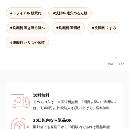
ンの生成を抑え、シミ・ソバカスを
ソバカスという「点」だけでなく、
え、うるおいに満ちたハリツヤ肌へ
防ぐ*2 日本化粧品業界で初めてメ
透明感のなさなどの「面」での透明
導く保湿成分各商品の詳しい情報は
#トライアル 肌荒れ
#洗顔料 毛穴つるん肌
ラニンの第三のルートに着目し、日
感を阻害する原因を引き起こしてい
商品ページをご覧ください。・
本放射線影響学会第53回大会で
ることがわかりました。そこでオル
BEAUTY夏祭りは、こちら
#洗顔料 透き通る肌へ
#洗顔料 透明感
#洗顔料 くすみ
2010年10月に初めて発表したこと
ビス ブライト シリーズは「メラニ
*3 うるおいにより透明感のある肌
ンにじみ」に着目して「高圧処理ビ
*4 うるおいによる*5 メラノサイト
タミンC(*7)」を採用。肌奥(*6)まで
#洗顔料 ハリつや習慣
まで*6 シミ・ソバカスが肌表面に
浸透し、シミやソバカスの原因とな
あらわれること*7 L-アスコルビン
るメラニンの生成を食い止めます。
酸 2-グルコシド*8 L-アスコルビン
またオルビス独自成分の「ブライト
酸 2-グルコシド、パウダルコ樹皮エ
VCコンプレックス(*8)」が、透明感
キス、油溶性甘草エキス(2)*9 乾燥
を阻害する原因(*9)にアプローチし
など※ウォッシュには高圧処理ビタ
ます。さらに肌表面のなめらかさや
ミンCとブライトVCコンプレックス
みずみずしさをサポートするため
は配合されていません。
に、肌荒れ防止有効成分と速効性と
送料無料
持続性、2種の保湿成分も配合し、
透明感を包括的にサポート。全方位
初めての方は、全国送料無料、2回目以降のご利用の方
ケアのアプローチによって、肌本来
は、3,300円以上(税込)のお買い上げで、送料無料
の輝きを生かして澄み渡る、輝き透
明肌を叶えます。L＝さっぱりタイ
30日以内なら返品OK
プ（脂性肌～普通肌）M＝しっとり
開封後でも発送日から30日以内であれば返品可能