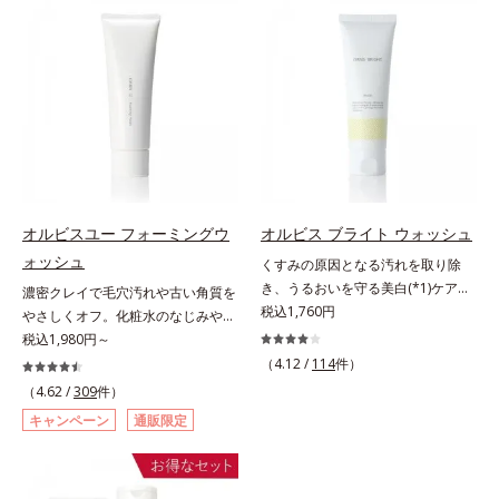
望の敏感肌用保湿スキンケアライン
であること(*2)を業界で初めて発見
「オルビス アクアニスト」。乾燥
(*3)。ニキビ・肌荒れ予防有効成分
敏感スランプの原因にアプローチす
と保湿成分を新たに配合。これまで
る持続型トリプルアミノ酸(*4)を配
の乾燥・テカリへのケアはそのまま
合。もともと体内にあるアミノ酸は
に、肌荒れ・ニキビ予防など“今”の
異物として排出されにくく、肌にと
肌悩みに応え、“未来”を見据えて好
どまってうるおいを蓄えてくれま
印象の鍵となるハリ・ツヤへもアプ
す。刺激を受けやすくなった角層を
ローチする進化を遂げました。うる
うるおいで満たし、脱・敏感肌を目
おいを逃しやすい男性肌に着目し、
指します。無油分・無着色・無香
アイテム同士をなじみやすくする
オルビスユー フォーミングウ
オルビス ブライト ウォッシュ
料・アルコールフリー・パラベンフ
「うるおいコネクト設計」を採用。
ォッシュ
くすみの原因となる汚れを取り除
リーで、徹底的に肌に寄り添いま
8アイテム分の機能を3ステップに集
き、うるおいを守る美白(*1)ケアシ
濃密クレイで毛穴汚れや古い角質を
す。*1 乾燥と敏感をくり返すこと
約し、よりシンプルなお手入れで、
リーズの洗顔料。業界初(*2)知見
税込1,760円
やさしくオフ。化粧水のなじみやす
*2 敏感肌対象連用テスト済（すべ
ハリ・ツヤのある好印象な清潔透明
「メラニンの第三のルート」である
い肌に。7000種を超える成分から
税込1,980円～
ての方のお肌に合うということでは
肌(*1)へ導きます。*1 うるおいによ
「横のひろがり」に着目して、全方
厳選し、「うるおいの質(*1)」に着
（4.12 /
114
件）
ありません）*3 乾燥して敏感に感
る透明感のある肌*2 男性の顔画像
位から透明肌(*3)を目指すブライト
目した初期エイジングケア(*2)シリ
じやすい状態のこと*4 発酵アミノ
（4.62 /
309
件）
を用いた印象評価において、基準画
ニングケア(*4)シリーズです。受け
ーズオルビスユーは肌本来のうるお
酸（ポリグルタミン酸）配合＝乾燥
像に対して、頬全体に輝度分布がな
キャンペーン
通販限定
てしまった紫外線ダメージをきっか
いやバリア機能にアプローチする初
を防ぎ、うるおいに満ちた肌へ導く
だらかな光（ツヤ）があると、爽や
けに、肌深く(*5)では「メラニンに
期エイジングケアシリーズです。
保湿成分、植物由来アミノ酸（エル
かさ印象が高く評価されたこと*3
じみ(*6)」が発現。シミやそばかす
「うるおいの質」に着目し、肌荒れ
ゴチオネイン）配合＝肌を整え、す
2022年12月22日時点で、科学文献
という「点」だけでなく、透明感の