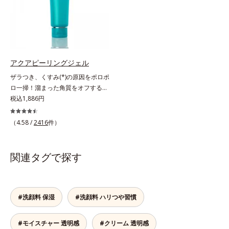
透明感のなさなどの「面」での透明
澄みわたる美肌を目指します。*1
ンの生成を抑え、シミ・ソバカスを
感を阻害する原因を引き起こしてい
年齢を重ねた肌*2 メラニンが過剰
防ぐ*2 日本化粧品業界で初めてメ
ることがわかりました。そこでオル
に生成する状態
ラニンの第三のルートに着目し、日
ビス ブライト シリーズは「メラニ
本放射線影響学会第53回大会で
ンにじみ」に着目して「高圧処理ビ
2010年10月に初めて発表したこと
タミンC(*7)」を採用。肌奥(*6)まで
*3 うるおいにより透明感のある肌
アクアピーリングジェル
浸透し、シミやソバカスの原因とな
*4 うるおいによる*5 メラノサイト
ザラつき、くすみ(*)の原因をポロポ
るメラニンの生成を食い止めます。
まで*6 シミ・ソバカスが肌表面に
ロ一掃！溜まった角質をオフするピ
またオルビス独自成分の「ブライト
あらわれること*7 L-アスコルビン
ーリングジェル。ミネラル豊富な水
税込1,886円
VCコンプレックス(*8)」が、透明感
酸 2-グルコシド*8 L-アスコルビン
80％とアンズ果汁で保湿効果も。化
を阻害する原因(*9)にアプローチし
酸 2-グルコシド、パウダルコ樹皮エ
粧のりの悪さやくすみなどを、一気
ます。さらに肌表面のなめらかさや
（4.58 /
2416
件）
キス、油溶性甘草エキス(2)*9 乾燥
にケアできるお手入れが“角質ピー
みずみずしさをサポートするため
など※ウォッシュには高圧処理ビタ
リング”。「アクアピーリングジェ
に、肌荒れ防止有効成分と速効性と
ミンCとブライトVCコンプレックス
ル」は毎日の洗顔では落とせない溜
持続性、2種の保湿成分も配合し、
関連タグで探す
は配合されていません。
まった角質を、くるくるなじませる
透明感を包括的にサポート。全方位
だけで肌に負担をかけずに取り除き
ケアのアプローチによって、肌本来
ます。海洋深層水配合の水ベースと
の輝きを生かして澄み渡る、輝き透
アンズ果汁で、角質を自然にはがれ
#洗顔料 保湿
#洗顔料 ハリつや習慣
明肌を叶えます。L＝さっぱりタイ
やすく浮かせてから、「消しゴム」
プ（脂性肌～普通肌）M＝しっとり
のようにポロポロに巻き込んで取り
タイプ（普通肌～乾性肌）*1 シ
#モイスチャー 透明感
#クリーム 透明感
除きます。水を利用して取り除く仕