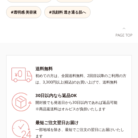
ミ・ソバカスが肌表面にあらわれる
組みなので、強い酸を使った科学的
こと*2 メラニンの生成を抑え、シ
なピーリングやゴシゴシこする方法
#透明感 美容液
#洗顔料 透き通る肌へ
ミ・ソバカスを防ぐ*3 うるおいに
と違い、必要以上に角質を取り過ぎ
よる透明感のある肌*4 日本化粧品
る心配もありません。「ピーリング
業界で初めてメラニンの第三のルー
は初めて」「刺激が心配…」という
トに着目し、日本放射線影響学会第
方にもおすすめです。ピーリング後
53回大会で2010年10月に初めて発
の肌は、しっとりツルツルの触りご
表したこと*5 うるおいによる*6 メ
こち。表面の角質を一枚脱いだ状態
ラノサイトまで*7 L-アスコルビン
だから、化粧水の浸透力もいつもと
酸 2-グルコシド*8 L-アスコルビン
手応えが変わります。お肌の状態に
酸 2-グルコシド、パウダルコ樹皮エ
送料無料
合わせて週1～2回の美肌ケア。なめ
キス、油溶性甘草エキス（2）*9 乾
初めての方は、全国送料無料、2回目以降のご利用の方
らかで透明感あふれる素肌へ導きま
燥など
は、3,300円以上(税込)のお買い上げで、送料無料
す。* 乾燥や角質肥厚、キメの乱れ
によるくすみ
30日以内なら返品OK
開封後でも発送日から30日以内であれば返品可能
※商品返送料はオルビスが負担いたします
最短ご注文翌日お届け
一部地域を除き、最短でご注文の翌日にお届けいたし
ます