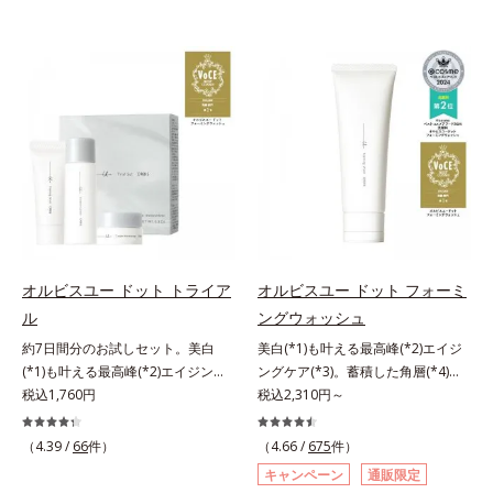
オルビスユー ドット トライア
オルビスユー ドット フォーミ
ル
ングウォッシュ
約7日間分のお試しセット。美白
美白(*1)も叶える最高峰(*2)エイジ
(*1)も叶える最高峰(*2)エイジング
ングケア(*3)。蓄積した角層(*4)を
ケア(*3)。ハリも透明感(*4)も結果
税込1,760円
絡めとりくすみ(*5)を晴らす高密着
税込2,310円～
主義。年齢サイン(*5)の因子に着目
マイルドピーリング(*6)洗顔料。ハ
した肌科学エイジングケア(*3)シリ
リも透明感(*7)も結果主義。年齢サ
（4.39 /
66
件）
（4.66 /
675
件）
ーズ。オルビスユー ドットシリー
イン(*8)の因子に着目した肌科学エ
キャンペーン
通販限定
ズは、年齢による肌悩み一つ一つを
イジングケア(*3)シリーズ。オルビ