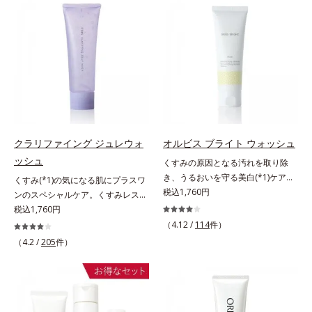
ていることの根本原因に着目。加齢
(*3)。ニキビ・肌荒れ予防有効成分
計で、あなたのエイジングケアを応
上向き(*12)のハリと透明感を。効
とともに現れる年齢サイン(*5)につ
と保湿成分を新たに配合。これまで
援します。*1 メラニンの生成を抑
果的なシナジー設計で、あなたのエ
いて研究を進めたところ、弾力感の
の乾燥・テカリへのケアはそのまま
え、シミ・ソバカスを防ぐ（ウォッ
イジングケアを応援します。*1 メ
ない状態である「ハリのなさ」や、
に、肌荒れ・ニキビ予防など“今”の
シュ除く）*2 オルビス内スキンケ
ラニンの生成を抑え、シミ・ソバカ
くすみ(*6)などが現れている状態で
肌悩みに応え、“未来”を見据えて好
アシリーズの保湿力*3 年齢に応じ
スを防ぐ（ウォッシュを除く）*2
ある「透明感のなさ」が現れること
印象の鍵となるハリ・ツヤへもアプ
たお手入れのこと*4 うるおいによ
オルビス内スキンケアシリーズの保
で大人の肌印象に大きな影響を与え
ローチする進化を遂げました。うる
る*5 乾燥、ハリ・ツヤのなさ
湿力*3 年齢に応じたお手入れのこ
ていることが分かりました。そこで
おいを逃しやすい男性肌に着目し、
*6 乾燥による*7 保湿成分*8
と*4 剥がれずに肌に蓄積した古い
オルビスユー ドットシリーズは美
アイテム同士をなじみやすくする
ロニセラカエルレア果汁、ノバラエ
角層*5 乾燥による*6 洗浄によ
容成分(*7)として「G.D.F.アクティ
「うるおいコネクト設計」を採用。
キス配合＝うるおいを与えハリと透
る物理的効果*7 うるおいによる
クラリファイング ジュレウォ
オルビス ブライト ウォッシュ
ベーター(*8)」を配合。そして、従
8アイテム分の機能を3ステップに集
明感に満ちた肌へ導く保湿成分*9
*8 乾燥、ハリ・ツヤのなさ*9
ッシュ
くすみの原因となる汚れを取り除
来から配合している美白有効成分
約し、よりシンプルなお手入れで、
メマツヨイグサ抽出液、スイカズラ
保湿成分*10 ロニセラカエルレア
き、うるおいを守る美白(*1)ケアシ
くすみ(*1)の気になる肌にプラスワ
「トラネキサム酸」を配合しまし
ハリ・ツヤのある好印象な清潔透明
エキス配合＝角層のすみずみまで水
果汁、ノバラエキス配合＝うるおい
リーズの洗顔料。業界初(*2)知見
税込1,760円
ンのスペシャルケア。くすみレスの
た。さらに、シリーズ共通の美容成
肌(*1)へ導きます。*1 うるおいによ
分・油分を保ち、ハリ・ツヤを与え
を与えハリと透明感に満ちた肌へ導
「メラニンの第三のルート」である
輝くような素肌へ。肌表面の余分な
税込1,760円
分(*7)「GLルートブースター(*9)」
る透明感のある肌*2 男性の顔画像
る保湿成分*10 気持ちのことアレ
く保湿成分*11 メマツヨイグサ抽
「横のひろがり」に着目して、全方
角層を落として、くすみ(*1)レスな
を配合することで、肌のふっくら感
を用いた印象評価において、基準画
（4.12 /
114
件）
ルギーテスト済＝全ての方にアレル
出液、スイカズラエキス配合＝角層
位から透明肌(*3)を目指すブライト
輝くような素肌へ整える(*2)スペシ
や透明感を叶えます。美白ケアしな
像に対して、頬全体に輝度分布がな
ギーが起こらないということではあ
のすみずみまで水分・油分を保ち、
（4.2 /
205
件）
ニングケア(*4)シリーズです。受け
ャル洗顔料です。いつもの洗顔料の
がら多角的なエイジングケアが叶う
だらかな光（ツヤ）があると、爽や
りません。
ハリ・ツヤを与える保湿成分*12
てしまった紫外線ダメージをきっか
代わりに、10秒ほどくるくるとなじ
シリーズに。3ステップで上向き
かさ印象が高く評価されたこと*3
気持ちのこと
けに、肌深く(*5)では「メラニンに
ませてから洗い流すだけ。ぷるんと
(*10)のハリと透明感を。効果的な
2022年12月22日時点で、科学文献
じみ(*6)」が発現。シミやそばかす
したジェルが肌表面の角層をやわら
シナジー設計で、あなたのエイジン
データベースPubMed及びGoogle
という「点」だけでなく、透明感の
かくして絡めとり、スクラブがやさ