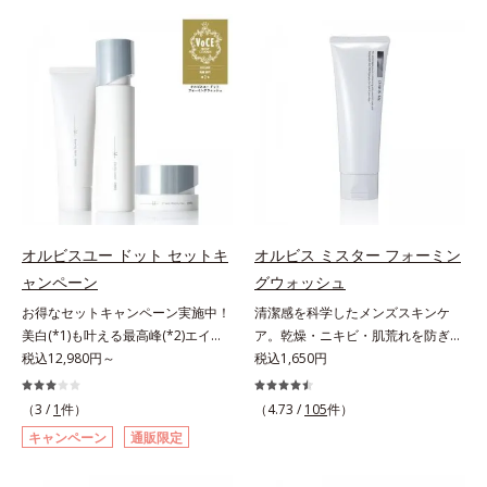
対処するのではなく、肌で起きてい
スユー ドットシリーズは、年齢に
ることの根本原因に着目。加齢とと
よる肌悩み一つ一つを対処するので
もに現れる年齢サイン(*5)について
はなく、肌で起きていることの根本
研究を進めたところ、弾力感のない
原因に着目。加齢とともに現れる年
状態である「ハリのなさ」や、くす
齢サインについて研究を進めたとこ
み(*6)などが現れている状態である
ろ、弾力感のない状態である「ハリ
「透明感のなさ」が現れることで大
のなさ」や、くすみ(*5)などが現れ
人の肌印象に大きな影響を与えてい
ている状態である「透明感のなさ」
ることが分かりました。そこでオル
が、大人の肌印象に大きな影響を与
ビスユー ドットシリーズは美容成
えていることがわかりました。そこ
分(*7)として「G.D.F.アクティベー
でオルビスユー ドットシリーズは
オルビスユー ドット セットキ
オルビス ミスター フォーミン
ター(*8)」を配合。そして、従来か
美容成分(*9)として「G.D.F.アクテ
ャンペーン
グウォッシュ
ら配合している美白有効成分「トラ
ィベーター(*10)」を配合。そし
お得なセットキャンペーン実施中！
清潔感を科学したメンズスキンケ
ネキサム酸」を配合しました。さら
て、従来から配合している美白(*1)
美白(*1)も叶える最高峰(*2)エイジ
ア。乾燥・ニキビ・肌荒れを防ぎハ
に、シリーズ共通の美容成分(*7)
有効成分「トラネキサム酸」を配合
ングケア(*3)。ハリも透明感(*4)も
税込12,980円～
リ・ツヤのある、好印象な清潔透明
税込1,650円
「GLルートブースター(*9)」を配合
しました。さらに、シリーズ共通の
結果主義。年齢サイン(*5)の因子に
肌(*1)へ。オルビス ミスターは、男
することで、肌のふっくら感や透明
美容成分「GLルートブースター
着目した肌科学エイジングケア(*3)
性の清潔感、爽やかさ、若々しさの
感を叶えます。美白ケアしながら多
(*11)」を配合することで、肌のふ
（3 /
1
件）
（4.73 /
105
件）
シリーズ。オルビスユー ドットシ
印象を科学的に検証し、ポジティブ
角的なエイジングケアが叶うシリー
っくら感や透明感を叶えます。美白
キャンペーン
通販限定
リーズは、年齢による肌悩み一つ一
な光（＝ツヤ）が男性の印象に重要
ズに。3ステップで上向き(*10)のハ
ケアしながら多角的なエイジングケ
つを対処するのではなく、肌で起き
であること(*2)を業界で初めて発見
リと透明感を。効果的なシナジー設
アが叶うシリーズに。3ステップで