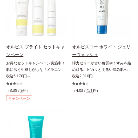
グケアを応援します。*1 メラニン
scholarにより国内化粧品業界にお
なさなどの「面」での透明感を阻害
しく取り去ります。さらに注目した
の生成を抑え、シミ・ソバカスを防
いて該当文献がないことを確認（ポ
する原因を引き起こしていることが
いのはクリアな肌に整えるクリアコ
ぐ（ウォッシュ除く）*2 オルビス
ーラ化成研究所調べ）
わかりました。そこでオルビス ブ
ンディショニング処方と、贅沢に配
内スキンケアシリーズの保湿力*3
ライト シリーズは「メラニンにじ
合された保湿成分。一瞬取り去るだ
年齢に応じたお手入れのこと*4 う
み」に着目して「高圧処理ビタミン
けのケアに留まらず、洗うたびにく
るおいによる*5 乾燥、ハリ・ツヤ
C(*7)」を採用。肌奥(*5)まで浸透
すみをため込まないすこやかな肌に
のなさ*6 乾燥による*7 保湿成分*8
し、シミやソバカスの原因となるメ
整え、パールエキス(*3)とヒアルロ
ロニセラカエルレア果汁、ノバラエ
オルビス ブライト セットキャ
オルビスユー ホワイト ジェリ
ラニンの生成を食い止めます。また
ン酸(*4)がうるおって透き通るよう
キス配合＝うるおいを与えハリと透
ンペーン
ーウォッシュ
オルビス独自成分の「ブライトVC
な透明感を叶えます。顔色がどんよ
明感に満ちた肌へ導く保湿成分*9
お得なセットキャンペーン実施中！
弾力ゼリーが古い角質やくすみを絡
コンプレックス(*8)」が、透明感を
りしている、ファンデのノリがイマ
メマツヨイグサ抽出液、スイカズラ
肌に広く生成しがちな「メラニンに
め取る。ピカッと明るい澄み肌へ。
阻害する原因(*9)にアプローチしま
イチ、肌のざらつきやくすみが気に
エキス配合＝角層のすみずみまで水
じみ(*1)」の原因をブロック(*2)！
税込5,170円～
若々しく透明感のある美肌を構成す
税込2,310円
す。さらに肌表面のなめらかさやみ
なる、化粧水が肌になじまな
分・油分を保ち、ハリ・ツヤを与え
澄み渡る輝き透明肌(*3)へ。業界初
る要素と、年齢肌(*1)のメラニン生
ずみずしさをサポートするために、
い……。こんなお悩みが気になると
る保湿成分*10 気持ちのこと各商品
(*4)知見「メラニンの第三のルー
成にアプローチして、明るくなめら
肌荒れ防止有効成分と速効性と持続
きに。週に1～4回、いつもの洗顔料
（3.38 /
8
件）
（4.03 /
451
件）
の詳しい情報は商品ページをご覧く
ト」である「横のひろがり」に着目
かな肌へ導くスキンケアシリーズで
性、2種の保湿成分も配合し、透明
と置き換えてお使いください。*1
ださい。・BEAUTY夏祭りは、こち
キャンペーン
して、全方位から透明肌を目指すブ
す。「オルビスユー」の理論を応用
感を包括的にサポート。全方位ケア
角層肥厚や乾燥などによる*2 汚れ
ら
ライトニングケア(*5)シリーズで
し、全方位的に肌の底上げを図りま
のアプローチによって、肌本来の輝
を除去することで健やかな肌を保
す。受けてしまった紫外線ダメージ
す。さらに、シミと年齢の関係に着
きを生かして澄み渡る、輝き透明肌
ち、うるおいを保つことで肌を整え
をきっかけに、肌深く(*6)では「メ
目。点在するシミだけでなく、メラ
を叶えます。L＝さっぱりタイプ
ること*3 加水分解コンキオリン*4
ラニンにじみ(*1)」が発現。シミや
ニンが蓄積しがちな年齢肌の“メラ
（脂性肌～普通肌）M＝しっとりタ
ヒアルロン酸Na
ソバカスという「点」だけでなく、
ニンメタボ(*2)”にアプローチして、
イプ（普通肌～乾性肌）*1 メラニ