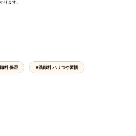
つかります。
顔料 保湿
#洗顔料 ハリつや習慣