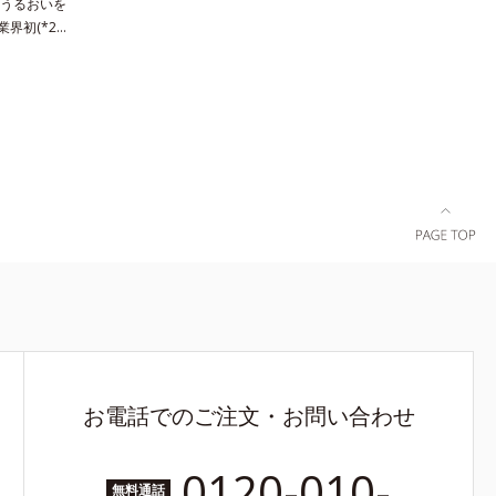
うるおいを
界初(*2)
る「横のひ
(*3)を目
ズです。受け
に、肌深く
発現。シミや
明感のなさ
因を引き起
でオルビス
み」に着目
用。肌奥
原因となるメ
ルビス独自
8)」が、透
チします。さ
さをサポー
速効性と持
お電話でのご注文・お問い合わせ
感を包括的
によって、
き透明肌を
0120-010-
無料通話
肌～普通