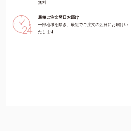
無料
りキメを整えて毛穴を目立たなくする*4 洗浄に
よる*3 
よる汚れの除去*5 すべての方に皮膚刺激がおき
配合＝整肌
最短ご注文翌日お届け
ないというわけではありません※敏感肌対象パッ
フィチン酸
チテスト済（すべての人に皮膚刺激がおきないと
*5 テト
一部地域を除き、最短でご注文の翌日にお届けい
いうわけではありません）
然ビタミン
たします
ラミド、ス
整える整肌
メを整えて
に皮膚刺激
※敏感肌対
刺激がおき
酸性（ロー