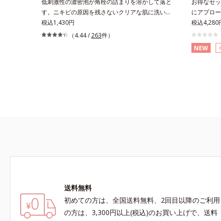
低刺激性の濃密泡が角栓の詰まりを溶かして落と
お得なセッ
す。ニキビの原因を残さないクリアな肌に洗い上
にアプロー
げる洗顔料。「ニキビをくり返してしまう」「毛
税込1,430円
をくり返し
税込4,28
穴目立ちが気になる」「マスク生活であごや口ま
る」「マス
（4.44 /
263
件）
わりのニキビが気になる」というお悩みに。くり
になる」と
NEW
返しニキビの根本原因「肌のバリア機能の低下」
原因「肌の
と、肌悩み「毛穴の目立ち」の両方にWでアプロ
の目立ち」
ーチする、薬用ニキビ対策スキンケアシリーズで
キビ対策ス
す。5種の和漢植物由来成分とコラーゲンが肌を
物由来成分
いたわりながらうるおいを与え、バリア機能を維
るおいを与
持。ニキビができにくい肌を目指します。さらに
にくい肌を
ビタミンC誘導体をはじめとした5種の整肌成分
(*3)と5
(*1)から成る「ナノVCショットカプセル」を配
ットカプセル
合。カプセルが浸透してから成分を放出する特殊
してから成
技術によって、高い浸透力(*2)と安定性を実現。
浸透力(*
毛穴の目立ちをしっかりケア(*3)して、ゆらぎや
かりケア(
すいニキビ肌を、みずみずしい清潔な垢抜け肌
ずみずしい
(*4)へと導きます。たっぷりの保湿成分で低刺
っぷりの保
送料無料
激。敏感肌の方にもお使いいただけます(*5)。*1
いいただけ
テトラ2-ヘキシルデカン酸アスコルビル、天然ビ
ビのできや
初めての方は、全国送料無料、2回目以降のご利用
タミンE、イノシット、フィチン酸、ユズセラミ
とりタイプ
の方は、3,300円以上(税込)のお買い上げで、送料
ド、スフィンゴ糖脂質*2 角層内*3 うるおいによ
性肌）*1