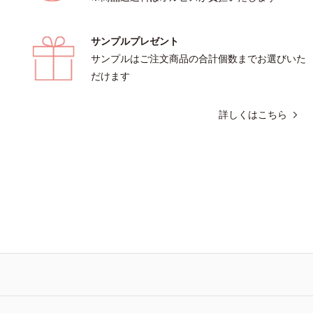
テトラ2-ヘキシルデカン酸アスコルビル
肌）M＝しっとりタイプ（普通肌～乾
成分*4 天然ビタミンE、イノシット、
メラニンの生成を抑え、シミ・ソバカ
サンプルプレゼント
、ユズセラミド、スフィンゴ糖脂質
*2 日本化粧品業界で初めてメラニン
ラ2-ヘキシルデカン酸アスコルビル、天
ートに着目し、日本放射線影響学会第
サンプルはご注文商品の合計個数までお選びいた
E、イノシット、フィチン酸、ユズセ
で2010年10月に初めて発表したこと*
だけます
フィンゴ糖脂質配合＝肌をなめらかに
により透明感のある肌*4 うるおいによ
成分*6 角層まで*7 うるおいによりキ
ノサイトまで*6 シミ・ソバカスが肌
詳しくはこちら
毛穴を目立たなくする*8 すべての方
われること*7 L-アスコルビン酸 2-グ
がおきないというわけではありません
L-アスコルビン酸 2-グルコシド、パ
象パッチテスト済（すべての人に皮膚
エキス、油溶性甘草エキス(2)*9 乾
ないというわけではありません）※弱
ッシュには高圧処理ビタミンCとブラ
ション・モイスチャーのみ）
プレックスは配合されていません。