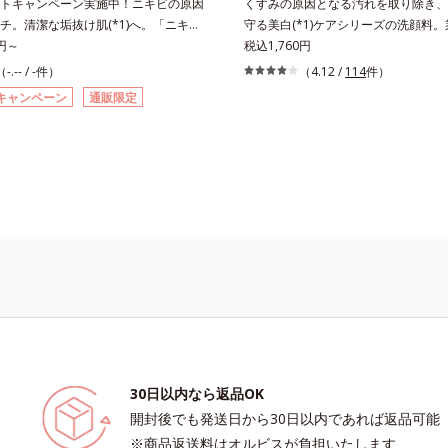
トキャンペーン実施中！ニキビの原因
くすみの原因となる汚れを取り除き、
チ。清潔な垢抜け肌(*1)へ。「ニキビ
守る美白(*1)ケアシリーズの洗顔料。業
てしまう」「毛穴目立ち(*2)が気にな
0円～
知見「メラニンの第三のルート」であ
税込1,760円
ク生活であごや口まわりのニキビが気
ろがり」に着目して、全方位から透明肌
（-.-- / -件）
（4.12 /
114
件）
いうお悩みに。くり返しニキビの根本
指すブライトニングケア(*4)シリー
キャンペーン
通販限定
バリア機能の低下」と、肌悩み「毛穴
てしまった紫外線ダメージをきっかけ
の両方にWでアプローチする、薬用ニ
(*5)では「メラニンにじみ(*6)」が
キンケアシリーズです。5種の和漢植
そばかすという「点」だけでなく、透
とコラーゲンが肌をいたわりながらう
などの「面」での透明感を阻害する原
え、バリア機能を維持。ニキビができ
こしていることがわかりました。そこ
目指します。さらにビタミンC誘導体
ブライト シリーズは「メラニンにじ
種の整肌成分(*4)から成る「ナノVCショ
して「高圧処理ビタミンC(*7)」を採
(*5)」を配合。カプセルが浸透(*6)
(*5)まで浸透し、シミやソバカスの
分を放出する特殊技術によって、高い
ラニンの生成を食い止めます。またオ
6)と安定性を実現。毛穴の目立ちをしっ
成分の「ブライトVCコンプレックス(*
*7)して、ゆらぎやすいニキビ肌を、み
明感を阻害する原因(*9)にアプロー
清潔な垢抜け肌(*1)へと導きます。た
らに肌表面のなめらかさやみずみずし
湿成分で低刺激。敏感肌の方にもお使
トするために、肌荒れ防止有効成分と
ます(*8)。L＝さっぱりタイプ（ニキ
続性、2種の保湿成分も配合し、透明
30日以内なら返品OK
すい肌・超脂性肌～普通肌）M＝しっ
にサポート。全方位ケアのアプローチ
開封後でも発送日から30日以内であれば返品可能
（ニキビのできやすい肌・普通肌～乾
肌本来の輝きを生かして澄み渡る、輝
※商品返送料はオルビスが負担いたします
 洗浄による汚れの除去*2 キメの乱れに
叶えます。L＝さっぱりタイプ（脂性