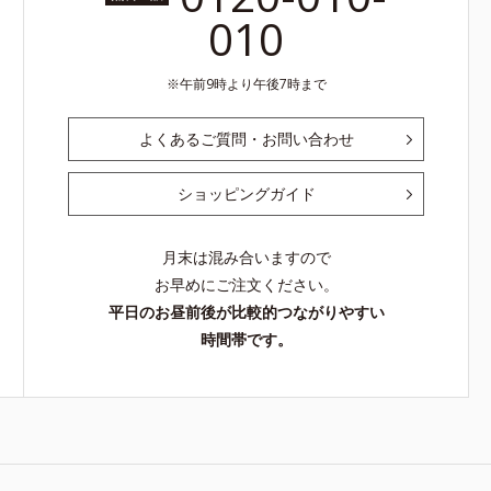
010
性肌）*1
スを防ぐ
の第三のル
午前9時より午後7時まで
53回大会
3 うるおい
る*5 メラ
よくあるご質問・お問い合わせ
表面にあら
ルコシド*8
ショッピングガイド
ウダルコ樹皮
燥など※ウォ
イトVCコン
月末は混み合いますので
お早めにご注文ください。
平日のお昼前後が比較的つながりやすい
時間帯です。