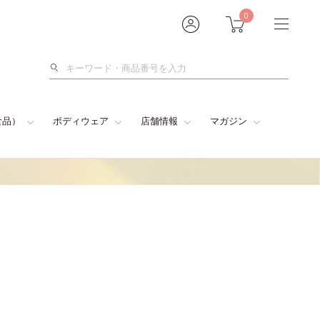
0
検
索
食品）
ボディウェア
店舗情報
マガジン