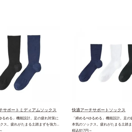
チサポートミディアムソックス
快適アーチサポートソックス
ゆるめる」機能設計。足の疲れ対策に
「締める×ゆるめる」機能設計。足の
クス。疲れがたまる土踏まずを強力に
本気のソックス。疲れがたまる土踏ま
は、思いのほか疲れがたまる場所。毎
～
サポート足は、思いのほか疲れがたま
税込817円～