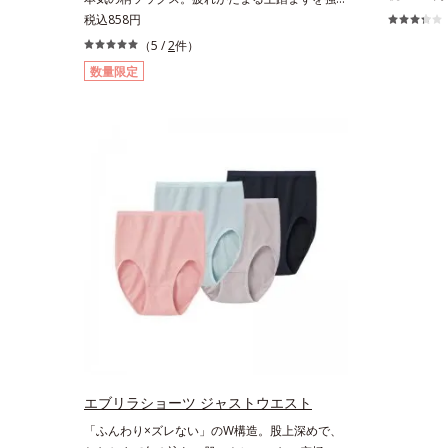
晩「ダル重
にサポート足は、思いのほか疲れがたまる場所。
税込858円
対策に本気
毎晩「ダル重」の方も多いのでは？そんな足の疲
（5 /
2
件）
ートとアン
れ対策に本気のソックスです。強力な土踏まずサ
数量限定
に帰って脱
ポートとアンクル＆ヒールロックが効果を発揮。
家に帰って脱いだ瞬間、その威力がわかります。
エブリラショーツ ジャストウエスト
「ふんわり×ズレない」のW構造。股上深めで、