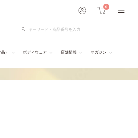
0
検
索
食品）
ボディウェア
店舗情報
マガジン