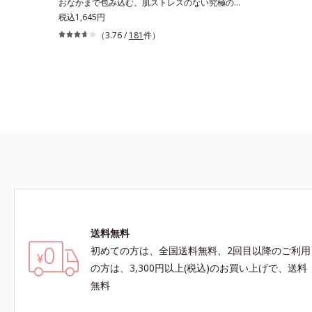
おなかまで包み込む。肌ストレスのない究極のリ
ラックス感たっぷりの布分量を使った立体設計で
税込1,645円
ヒップをすっぽり包み込み、ズレやくいこみな
（3.76 /
181
件）
し！ショーツの肌側と表側で生地の構造を変え
て、「肌へのやさしさ」と「フィット感」を同時
に実現。脇の縫い目やタグもなく、肌ストレスの
ない究極のリラックス感です。「ジャストウエス
ト」は股上が深めで、おなかまですっぽり包み込
みます。※エブリラショーツはすべて同色2枚組
です。
送料無料
初めての方は、全国送料無料、2回目以降のご利用
の方は、3,300円以上(税込)のお買い上げで、送料
無料