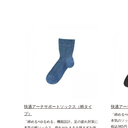
快適アーチサポートソックス（柄タイ
快適アー
プ）
「締める×
本気のソッ
「締める×ゆるめる」機能設計。足の疲れ対策に
サポート足
税込985円
本気の柄ソックス。疲れがたまる土踏まずを強力