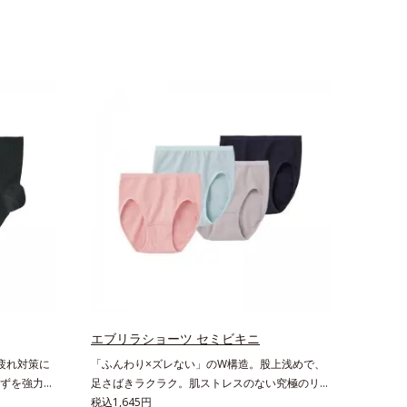
エブリラショーツ セミビキニ
疲れ対策に
「ふんわり×ズレない」のW構造。股上浅めで、
ずを強力に
足さばきラクラク。肌ストレスのない究極のリラ
る場所。毎
ックス感たっぷりの布分量を使った立体設計でヒ
税込1,645円