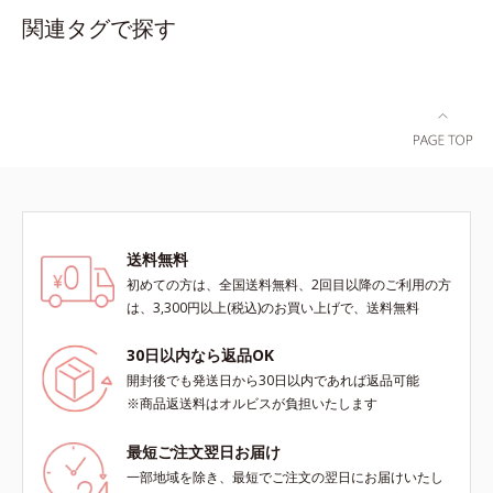
ンナンがおなかの中で膨らみ、満足
アール茶“陳香（ツンシャン）”と
関連タグで探す
感をアップ。豊富な栄養素でキレイ
は、芳醇な香りとまろやかな味わい
を目指すダイエッターを、内側から
を持つ、ハイグレードなプーアール
サポートします！黒糖きなこ味（カ
茶の証しです。独自の焙煎方式を採
ロリー 92kcal ※1食分・本品粉末の
用し、茶成分が浸出しやすい若葉だ
み）やさしい甘さの黒糖とほのかに
けを使用しました。特有の没食子酸
香るきなこが溶け合う幸せな味わ
（ボッショクシサン）がダイエット
い。たっぷり飲んでも飽きないおい
をサポート。香ばしく、まろやかな
しさです。
味わいで、毎日の食事といっしょに
お召し上がりいただけます。
送料無料
初めての方は、全国送料無料、2回目以降のご利用の方
は、3,300円以上(税込)のお買い上げで、送料無料
30日以内なら返品OK
開封後でも発送日から30日以内であれば返品可能
※商品返送料はオルビスが負担いたします
最短ご注文翌日お届け
一部地域を除き、最短でご注文の翌日にお届けいたし