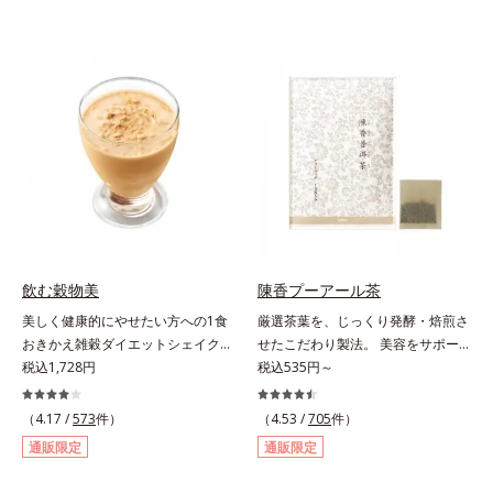
飲む穀物美
陳香プーアール茶
美しく健康的にやせたい方への1食
厳選茶葉を、じっくり発酵・焙煎さ
おきかえ雑穀ダイエットシェイク。
せたこだわり製法。 美容をサポー
豆乳や牛乳などと粉を混ぜるだけで
税込1,728円
トする没食子（ポリフェノール）配
税込535円～
簡単、1食おきかえ雑穀ダイエット
合で、 本格的な味と美容ケアが楽
シェイクです。サクサクッと噛める
しめます。。胃腸にやさしい0kcal
（4.17 /
573
件）
（4.53 /
705
件）
食感豊かな大豆フレークが、噛むこ
の、ダイエット中にうれしいプ―ア
通販限定
通販限定
とで食欲を満たしてくれます。さら
ール茶です。ホットでもアイスでも
に腹もちが良い食物繊維のグルコマ
美味しくいただけます。■陳香プ―