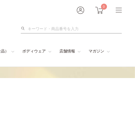
0
検
索
食品）
ボディウェア
店舗情報
マガジン