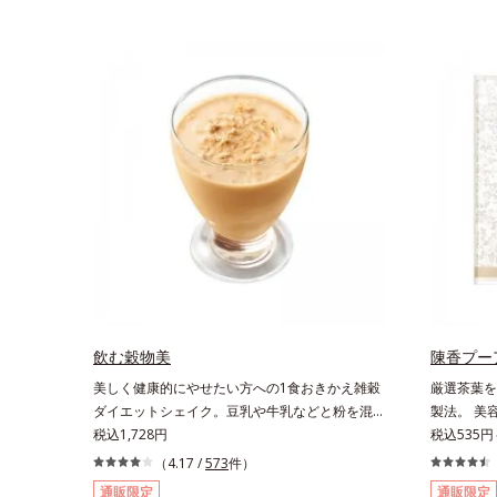
飲む穀物美
陳香プー
美しく健康的にやせたい方への1食おきかえ雑穀
厳選茶葉を
ダイエットシェイク。豆乳や牛乳などと粉を混ぜ
製法。 美
るだけで簡単、1食おきかえ雑穀ダイエットシェ
税込1,728円
ール）配合
税込535円
イクです。サクサクッと噛める食感豊かな大豆フ
ます。。胃
（4.17 /
573
件）
レークが、噛むことで食欲を満たしてくれます。
にうれしい
通販限定
通販限定