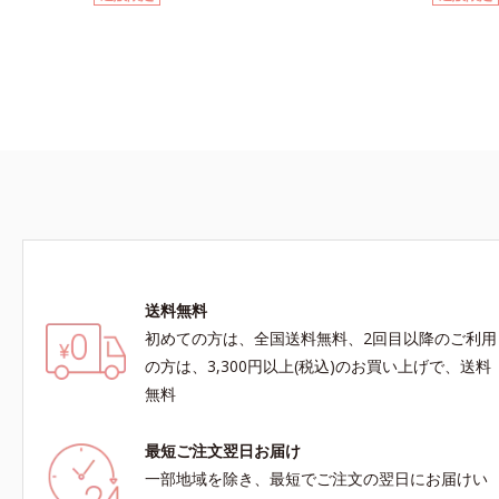
さらに腹もちが良い食物繊維のグルコマンナンが
でも美味し
おなかの中で膨らみ、満足感をアップ。豊富な栄
茶“陳香（
養素でキレイを目指すダイエッターを、内側から
やかな味わ
サポートします！黒糖きなこ味（カロリー
茶の証しで
92kcal ※1食分・本品粉末のみ）やさしい甘さの
が浸出しや
黒糖とほのかに香るきなこが溶け合う幸せな味わ
没食子酸（
い。たっぷり飲んでも飽きないおいしさです。
ポート。香
食事といっ
送料無料
初めての方は、全国送料無料、2回目以降のご利用
の方は、3,300円以上(税込)のお買い上げで、送料
無料
最短ご注文翌日お届け
一部地域を除き、最短でご注文の翌日にお届けい