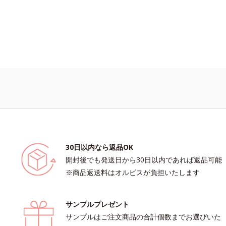
くいただけます。■陳香プ―アール
ツンシャン）”とは、芳醇な香りとまろ
いを持つ、ハイグレードなプーアール
す。独自の焙煎方式を採用し、茶成分
すい若葉だけを使用しました。特有の
ボッショクシサン）がダイエットをサ
ばしく、まろやかな味わいで、毎日の
しょにお召し上がりいただけます。
30日以内なら返品OK
開封後でも発送日から30日以内であれば返品可能
※商品返送料はオルビスが負担いたします
サンプルプレゼント
サンプルはご注文商品の合計個数までお選びいた