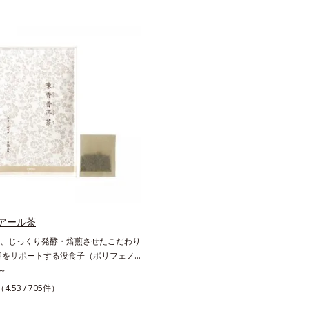
アール茶
、じっくり発酵・焙煎させたこだわり
容をサポートする没食子（ポリフェノ
で、 本格的な味と美容ケアが楽しめ
～
腸にやさしい0kcalの、ダイエット中
（4.53 /
705
件）
プ―アール茶です。ホットでもアイス