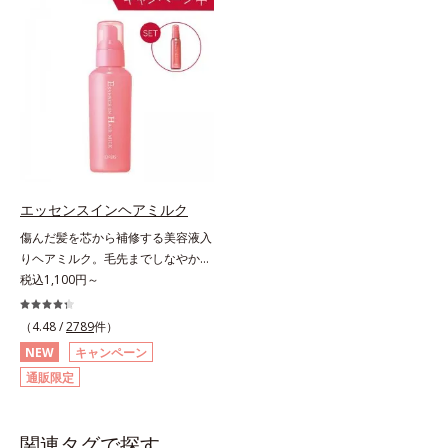
切り替える大切なステップとなるク
香りの個性を引き出すフレグランス
レンジング。人が本能的にここちよ
ボディオイルです。フレグランスと
さを感じる“秒速5cm”の動きに着目
いっても、ただいい香りをまとうだ
し、顔全体にやさしく円を描くよう
けではありません。「ヘレナス」で
になじませると、自然とその動きに
は一人ひとりが持つ肌の香り「スキ
導くこだわりのテクスチャーを採用
ンセント」に着目。それぞれの個性
しました。厚みとコクのあるリッチ
であるスキンセントを他の香りで覆
なテクスチャーがとろけるように肌
い隠すのではなく、肌の匂いにオイ
をつつみこみ、安らぎのリラックス
ルのフレグランスが混じりあうこと
タイムをもたらします。さらにうる
で、あなただけの“自然ないい匂
エッセンスインヘアミルク
おいを守りながらメイク汚れだけを
い”を引き出します。バリエーショ
傷んだ髪を芯から補修する美容液入
見極めて落とす「セレクトクレンジ
ンは3種類。肌タイプに合わせて水
りヘアミルク。毛先までしなやかな
ング成分(*2)」、うるおいが逃げ出
分と油分のバランスを整え、ボディ
美髪へ。パサつき、広がり、枝毛、
税込1,100円～
しにくいネットを形成して肌を守る
ケアしながらそれぞれの肌の自然な
ツヤ不足・・・髪のお悩みは尽きな
「セラミドネットワーク成分
香りを効果的に広げます。
いもの。エッセンスインヘアミルク
（4.48 /
2789
件）
(*3)」、植物由来の保湿成分「ブレ
【DS13】水分も油分も少ないドラ
は、そんなお悩みを解決する洗い流
ンドハーブ成分(*4)」を配合。汚れ
イ肌に。ローズとイランイランに
NEW
キャンペーン
さないタイプのトリートメントで
だけを落としながら日中ダメージ
木々の精油を加えた、うるおいを感
通販限定
す。サロン業界注目の美髪成分
(*5)をケアして、うるおいに満ちた
じる香り。【NS12】水分と油分の
「CMC類似成分(*1)」を配合。この
やわらか肌へ整えます。1日の終わ
バランスがとれた肌に。ゼラニウ
「CMC」は、髪内部の成分が流れ出
りのメイクオフが楽しみになる使い
ム、ローズなど花々の精油にハーブ
関連タグで探す
るのを防ぐ重要な役割を担ってお