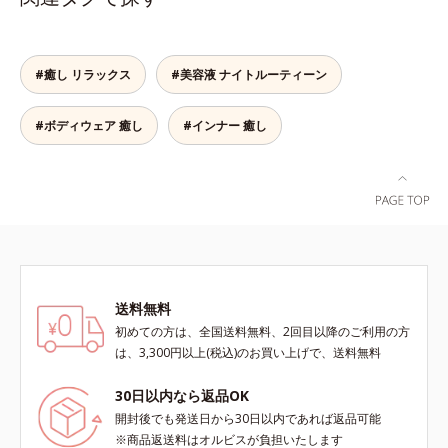
ごこちで、ありふれた毎日のお手入
や果実を加えた、透明感あふれる香
り、ダメージを受けてバラバラにな
れが、肌も心も喜ぶひとときに変わ
り。【OS09】油分が多い肌に。さ
りがちな髪内部の線維をくっつけま
ります。*1 こわばった肌にうるお
っぱりした柑橘にスパイスをプラス
す。一度「CMC」を失うと自ら作り
いを与え、やわらかくすること。そ
した、植物の生命力を感じさせる香
#癒し リラックス
#美容液 ナイトルーティーン
出すことはできないので、補うケア
のここちよさを感じること*2 シク
り。天然由来の力を借りた毎日のケ
が不可欠なのです。使用方法は簡
ロペンタシロキサン、ジフェニルシ
アで、人工的な“いい香り”でもな
単。適量を手にとって、タオルドラ
#ボディウェア 癒し
#インナー 癒し
ロキシフェニルトリメチコン*3
く、体臭のような“ニオイ”でもな
イ後の髪（または乾いた髪）に、毛
（メタクリル酸グリセリルアミドエ
い、自然な“いい匂い”を目指しまし
先を中心になじませます。ドライヤ
チル/メタクリル酸ステアリル）コ
ょう。【ご使用方法】お風呂上がり
ーの熱を味方に、擬似キューティク
ポリマー*4 ローマカミツレ花エキ
のボディケアとして、マッサージす
ルを作り、サラサラつるんの指通り
ス、ローズマリー葉エキス、ラベン
るように適量を塗布してください。
を実現します。さらに高保水ミルク
ダー花水*5 メイク汚れ・乾燥
また朝にデコルテや腕に使用する
(*2)が、うるおいを逃がさないよう
と、穏やかないい匂いが日中も続き
に髪表面をコート。内外からのしっ
ます。塗り重ねることで“自然ない
かりケアで、うるおい健康美髪をず
い匂い”を長時間お楽しみいただけ
送料無料
っとキープします。*1 ダイズステ
ます。
初めての方は、全国送料無料、2回目以降のご利用の方
ロール配合＝毛髪補修成分*2 ジエ
は、3,300円以上(税込)のお買い上げで、送料無料
チルヘキサン酸ネオペンチルグリコ
ール、ネオペンタン酸イソデシル配
30日以内なら返品OK
合＝保水効果の高い毛髪保護成分各
開封後でも発送日から30日以内であれば返品可能
商品の詳しい情報は商品ページをご
※商品返送料はオルビスが負担いたします
覧ください。・BEAUTY夏祭りは、