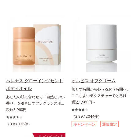
へレナス グローイングセント
オルビス オフクリーム
ボディオイル
落とす時間から心うるおう時間へ。
ここちよいテクスチャーでとろける
あなたの肌に合わせて「自然ないい
クレンジング。“落とすだけ”の時間
税込1,980円～
香り」を引き出すフレグランスボデ
から、かけがえのないリラックスタ
ィオイル。「へレナス」は、スキン
税込3,960円
イムへ―。忙しい日々を送る現代女
ケアに強みのあるオルビスとフレグ
（3.89 /
2044
件）
性にとって、クレンジングは“落と
ランスを愛するセントピアによる共
（3.8 /
338
件）
キャンペーン
通販限定
すだけ”の作業になりがち。オルビ
同ブランド。肌タイプに合わせた肌
スが思い描いたのは、オフモードに
と香りへのアプローチで、あなたの