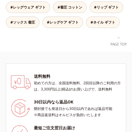
らか、ラクに動ける！よく伸びる糸
#レッグウェア ギフト
#着圧 コットン
#リップ ギフト
を使い、筋肉の動きに応じて前後の
生地を編み分けているから、着圧サ
#ソックス 着圧
#レッグケア ギフト
#ネイル ギフト
ポーターにありがちなキツさがあり
ません。立ち仕事でもラクに動ける
やわらかさで、着脱もしやすく快適
です。薄手なのでパンツの下にもは
くことができ、一年中使えておトク
です。
送料無料
初めての方は、全国送料無料、2回目以降のご利用の方
は、3,300円以上(税込)のお買い上げで、送料無料
30日以内なら返品OK
開封後でも発送日から30日以内であれば返品可能
※商品返送料はオルビスが負担いたします
最短ご注文翌日お届け