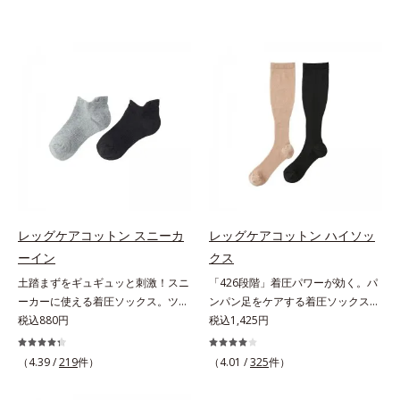
レッグケアコットン スニーカ
レッグケアコットン ハイソッ
ーイン
クス
土踏まずをギュギュッと刺激！スニ
「426段階」着圧パワーが効く。パ
ーカーに使える着圧ソックス。ツボ
ンパン足をケアする着圧ソックス。
押し効果でここちいい！スニーカー
税込880円
驚異的な「426段階」着圧で、足す
税込1,425円
に最適な、くるぶし丈の着圧ソック
っきり足指の付け根から上へ、1列
スです。土踏まず部分がリブ編み
ずつパワーが変わる426段階着圧を
（4.39 /
219
件）
（4.01 /
325
件）
で、ギュギュッとツボ押し効果を発
採用。「超細密パワー」が効く着圧
揮。歩くたびにここちよい刺激をも
ハイソックスです。やわらかい綿混