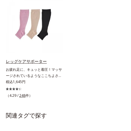
たらし、足どりも軽やか！ひざ下ソ
素材やオルビス独自の形状設計によ
ックスやニーハイソックスが苦手な
り、足への負担が少ない着圧ケアを
方にもおすすめです。靴ひもをゆる
実現。仕事中に長時間はいても苦し
めずにはけるスニーカーなどを手軽
くなりません。
にはけるのも魅力です。生地が厚ぼ
ったくないので靴ひもをゆるめずに
サッとはけ、お出かけに手間取りま
せん。
レッグケアサポーター
お疲れ足に、キュッと着圧！マッサ
ージされているようなここちよさ。
3段階着圧で、足スッキリ！足首は
税込1,645円
ギュッと引き締め、ふくらはぎに向
かうほどソフトになる「3段階着
（4.29 /
248
件）
圧」のサポーターです。まるでマッ
サージされているようなここちよさ
で、足スッキリ！を実感します。立
関連タグで探す
ち仕事の方はもちろん、飛行機や新
幹線に乗る時やオフィスの冷房対策
にもおすすめです。はきごこちやわ