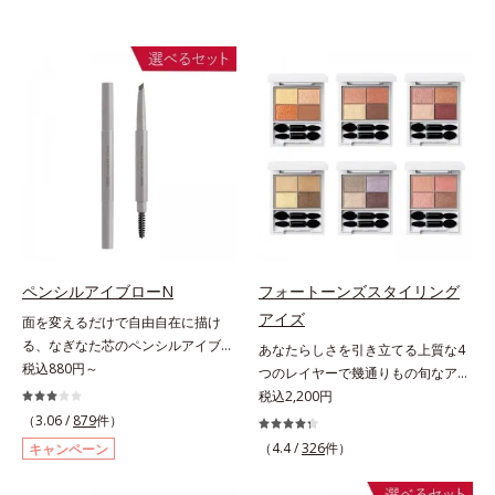
ペンシルアイブローN
フォートーンズスタイリング
アイズ
面を変えるだけで自由自在に描け
る、なぎなた芯のペンシルアイブロ
あなたらしさを引き立てる上質な4
ー。角度を変えるだけで自由自在に
税込880円～
つのレイヤーで幾通りもの旬なアイ
描けるペンシルアイブローです。な
メイクが叶う。上質なテクスチャー
税込2,200円
ぎなた芯だから、接地面を変えるだ
と多様なカラーリングで、似合うを
（3.06 /
879
件）
けで太い線から細い線まで、テクニ
知る＆楽しさを引き出す、4色のア
（4.4 /
326
件）
キャンペーン
ックいらずで簡単に。スムースライ
イカラーパレットです。ふんわり溶
ン成分(*)配合で、毛の1本1本まで
け込みやすい多様な質感と計算され