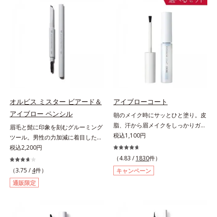
軽やかに描けます。ペンシルの後ろ
た配色だから重ねてもくすまず、簡
にはスクリューブラシが付いている
単に印象的な目元が完成します。2
ので、毛流れを整えたり、色をなじ
色だけを使って簡単に。3色使って
ませたり、ラインをぼかしたりと大
印象的に。4色全部使えば可能性は
活躍。これ1本で完成度の高い、ふ
無限大。もちろん単色使いもOK！
んわり眉に仕上がります。※中身を
あなたらしさを引き立てる4つのレ
取り替えられるリフィルをご用意し
イヤーで、幾通りもの旬なアイメイ
ています。* ダイマージリノール酸
クをお楽しみください。
ダイマージレイルビス（ベヘニル/
イソステアリル/フィトステリル）
オルビス ミスター ビアード＆
アイブローコート
配合＝感触向上成分
アイブロー ペンシル
朝のメイク時にサッとひと塗り。皮
脂、汗から眉メイクをしっかりガー
眉毛と髭に印象を刻むグルーミング
ド！。メイク時に描いた眉の上から
税込1,100円
ツール。男性の力加減に着目した絶
サッとひと塗りするだけで、描いた
妙な柔らかさと肌なじみ・密着感を
税込2,200円
ままの美しい眉を長時間キープしま
計算したフィックスブレード処方
（4.83 /
1830
件）
す。汗、皮脂、こすれなどから美し
と、テクニック不要で太い部分も細
（3.75 /
4
件）
キャンペーン
い眉をしっかり守るウォータープル
い部分も自由自在に描き足せるマル
通販限定
ーフタイプながら、通常のクレンジ
チブレード処方を採用。眉毛を描き
ングで簡単に落とすことができま
慣れていない男性でも簡単に理想の
す。速乾性のサラッとした透明の液
眉毛を描くことができます。なりた
なので、塗ったことを忘れてしまう