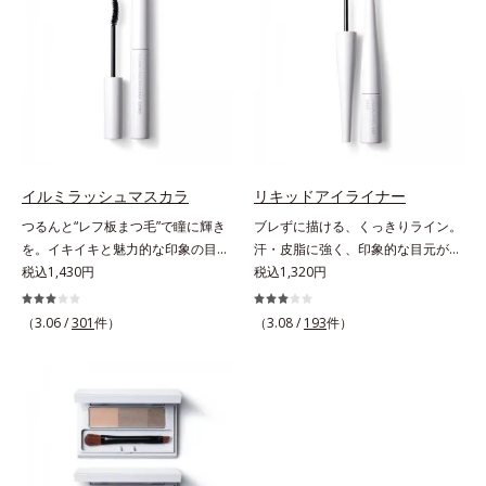
い印象や髪色に合わせて選べる2色
くらい自然な仕上がり。毎日使うも
展開。ブレイブグレー：きりっとし
のだから、肌へのやさしさも考慮
た精悍な印象に導くシックグレー。
し、植物性保湿成分・ユリエキスを
黒髪の人におすすめ。スタイリッシ
配合しています。
ュブラウン：柔らかい印象に導くス
タイリッシュブラウン。茶色味がか
った髪色の人におすすめ。【ご使用
方法】■眉毛に使用する場合①付属
のスクリューブラシで毛流れを整え
イルミラッシュマスカラ
リキッドアイライナー
た後、中央から眉山に向かって眉毛
つるんと“レフ板まつ毛”で瞳に輝き
ブレずに描ける、くっきりライン。
の隙間を埋めるように描きます。②
を。イキイキと魅力的な印象の目元
汗・皮脂に強く、印象的な目元が続
眉山から眉尻へ描き、眉頭を整えま
へ。“レフ板まつ毛”で瞳に光を映り
税込1,430円
く。なめらかなタッチでブレずに美
税込1,320円
す。③最後に、スクリューブラシで
込ませ、印象的な目元に魅せるマス
しいラインが簡単に描ける、リキッ
全体を軽くぼかします。■ヒゲやも
カラです。特殊な板状の粉体がまつ
ドタイプのアイライナーです。シャ
みあげに使用する場合①付属のスク
（3.06 /
301
件）
（3.08 /
193
件）
毛に均一に密着することで、つるん
ープなラインで印象的な目元を演出
リューブラシで毛流れを整えた後、
とダマのない仕上がりに。まるでレ
します。毛の太さ・長さ・量と、最
軸先の細い方を使って毛を一本ずつ
フ板のように瞳に輝きを映し込みま
も描きやすいバランスの筆を採用。
書き足すように足りない部分や整え
す。さらに、ロングとボリューム、
長い持ち手＆短めの軸で、目の際ギ
たい部分を描きます。②最後に毛流
服や気分に合わせて1本で2つの仕上
リギリのラインも簡単に描けます。
れに沿ってスクリューブラシで軽く
がりが楽しめる2wayブラシを採用
汗や皮脂にも強く、落ちにくい処方
ぼかします。
しました。ひと塗りでまつ毛を根元
ながら、お湯でらくらくオフ(*)でき