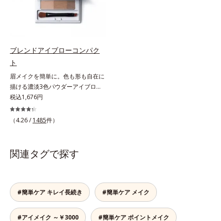
から持ち上げて、美しくセパレート
て手間要らず！* クレンジングの
させ、瞳への輝きをサポートしま
際、お湯で落とせます。
す。しなやかにカールをキープし、
汗や皮脂に強いウォータープルーフ
タイプながら、お湯だけで簡単にオ
ブレンドアイブローコンパク
フできます。
ト
眉メイクを簡単に。色も形も自在に
描ける濃淡3色パウダーアイブロ
ー。眉は髪の色に合わせると自然。
税込1,676円
濃淡3色セットなら、混ぜ方次第で
自分にぴったりの眉色が作れます。
（4.26 /
1485
件）
さらに眉頭は薄く、眉山〜眉尻は濃
いめの自然なグラデーションもお手
のもの。眉を立体的に描くだけで、
関連タグで探す
ぐっとアカ抜けた印象になります。
また、粉とびせず眉に溶け込むよう
なフィット感は、「なめらか密着パ
ウダー」の成せるワザ。軽くブラシ
#簡単ケア キレイ長続き
#簡単ケア メイク
を引くだけで、眉尻ラインまでキレ
イに描け、仕上がりはどこまでもナ
#アイメイク ～￥3000
#簡単ケア ポイントメイク