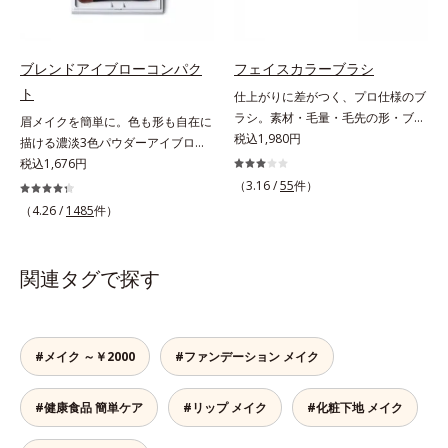
させ、瞳への輝きをサポートしま
際、お湯で落とせます。
す。しなやかにカールをキープし、
汗や皮脂に強いウォータープルーフ
タイプながら、お湯だけで簡単にオ
ブレンドアイブローコンパク
フェイスカラーブラシ
フできます。
ト
仕上がりに差がつく、プロ仕様のブ
ラシ。素材・毛量・毛先の形・ブラ
眉メイクを簡単に。色も形も自在に
シの幅、すべてにメイクしやすさを
税込1,980円
描ける濃淡3色パウダーアイブロ
追求。テクニックいらずで簡単にプ
ー。眉は髪の色に合わせると自然。
税込1,676円
ロ並みの仕上がりに。機能性の高さ
濃淡3色セットなら、混ぜ方次第で
（3.16 /
55
件）
はもちろん、肌あたりのよい上質素
自分にぴったりの眉色が作れます。
（4.26 /
1485
件）
材を使用。肌へのやさしさとフィッ
さらに眉頭は薄く、眉山〜眉尻は濃
ト感を高めた設計で、思わずうっと
いめの自然なグラデーションもお手
りするような肌触りに。驚くほどメ
のもの。眉を立体的に描くだけで、
関連タグで探す
イクの腕前を上達させてくれるか
ぐっとアカ抜けた印象になります。
ら、使った人からメイクの達人に！
また、粉とびせず眉に溶け込むよう
なフィット感は、「なめらか密着パ
ウダー」の成せるワザ。軽くブラシ
#メイク ～￥2000
#ファンデーション メイク
を引くだけで、眉尻ラインまでキレ
イに描け、仕上がりはどこまでもナ
#健康食品 簡単ケア
#リップ メイク
#化粧下地 メイク
チュラル。汗、皮脂にも強く、描き
たての美しい眉を1日中持続しま