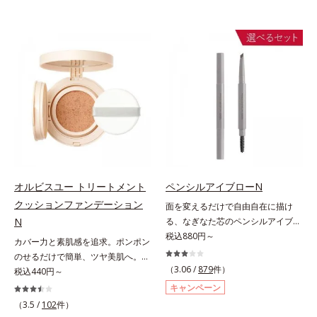
オルビスユー トリートメント
ペンシルアイブローN
クッションファンデーション
面を変えるだけで自由自在に描け
N
る、なぎなた芯のペンシルアイブロ
ー。角度を変えるだけで自由自在に
税込880円～
カバー力と素肌感を追求。ポンポン
描けるペンシルアイブローです。な
のせるだけで簡単、ツヤ美肌へ。カ
ぎなた芯だから、接地面を変えるだ
（3.06 /
879
件）
バー力と素肌感を両立する、簡単ツ
税込440円～
けで太い線から細い線まで、テクニ
ヤ美肌クッションファンデーション
キャンペーン
ックいらずで簡単に。スムースライ
です。多方向へ光を拡散し、高いソ
（3.5 /
102
件）
ン成分(*)配合で、毛の1本1本まで
フトフォーカス効果で毛穴や色ムラ