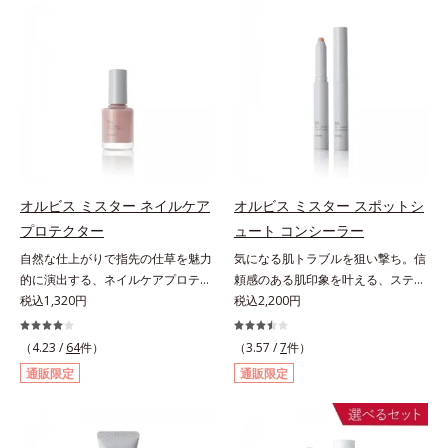
単に印象的な目元が完成します。2
眉毛を描くことができます。なりた
色だけを使って簡単に。3色使って
い印象や髪色に合わせて選べる2色
印象的に。4色全部使えば可能性は
展開。ブレイブグレー：きりっとし
無限大。もちろん単色使いもOK！
た精悍な印象に導くシックグレー。
あなたらしさを引き立てる4つのレ
黒髪の人におすすめ。スタイリッシ
イヤーで、幾通りもの旬なアイメイ
ュブラウン：柔らかい印象に導くス
クをお楽しみください。
タイリッシュブラウン。茶色味がか
った髪色の人におすすめ。【ご使用
方法】■眉毛に使用する場合①付属
のスクリューブラシで毛流れを整え
オルビス ミスター ネイルケア
オルビス ミスター スポットシ
た後、中央から眉山に向かって眉毛
プロテクター
ュート コンシーラー
の隙間を埋めるように描きます。②
自然な仕上がりで指先の仕草を魅力
気になる肌トラブルを狙い撃ち。信
眉山から眉尻へ描き、眉頭を整えま
的に演出する、ネイルケアプロテク
頼感のある肌印象を叶える、スティ
す。③最後に、スクリューブラシで
ター。ハーフマットな仕上がりで自
税込1,320円
ックコンシーラー。自然な仕上がり
税込2,200円
全体を軽くぼかします。■ヒゲやも
爪をきれいに整え、日常の何気ない
とカバー力を両立させた、スティッ
みあげに使用する場合①付属のスク
手元・指先の仕草を魅力的に演出す
ク状のコンシーラーです。「6mm
リューブラシで毛流れを整えた後、
（4.23 /
64
件）
（3.57 /
7
件）
る、ネイルケアプロテクターで
口径スポットシューター設計」で、
軸先の細い方を使って毛を一本ずつ
通販限定
通販限定
す。“塗ってる感”がなく、自爪をナ
まるでバスケのシュートを決めるよ
書き足すように足りない部分や整え
チュラルに美しく見せる（01）。使
うに、突然のニキビやシミ、クマな
たい部分を描きます。②最後に毛流
い方は簡単、爪にそのままひと塗り
どの肌トラブルを簡単に狙い撃ち。
れに沿ってスクリューブラシで軽く
するだけ。スピーディマット処方で
線を描くように気になる部分を塗り