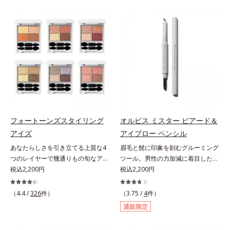
軽やかに描けます。ペンシルの後ろ
をふわりとカバーします。さらに肌
にはスクリューブラシが付いている
との親和性が高いアミノ酸系パウダ
ので、毛流れを整えたり、色をなじ
ー(*)を配合。みずみずしく肌になじ
ませたり、ラインをぼかしたりと大
み、厚塗り感なくピタッと密着しま
活躍。これ1本で完成度の高い、ふ
す。毛穴、シミ、くすみ、凹凸、色
んわり眉に仕上がります。※中身を
ムラなどの大人の肌悩みをポンポン
取り替えられるリフィルをご用意し
するだけで簡単にカバーし、まるで
ています。* ダイマージリノール酸
素肌そのものが美しくなったよう
ダイマージレイルビス（ベヘニル/
な、うるツヤ美肌を演出します。*
イソステアリル/フィトステリル）
ラウロイルリシン配合＝肌なじみを
配合＝感触向上成分
良くする仕上がり向上粉体
フォートーンズスタイリング
オルビス ミスター ビアード＆
アイズ
アイブロー ペンシル
あなたらしさを引き立てる上質な4
眉毛と髭に印象を刻むグルーミング
つのレイヤーで幾通りもの旬なアイ
ツール。男性の力加減に着目した絶
メイクが叶う。上質なテクスチャー
税込2,200円
妙な柔らかさと肌なじみ・密着感を
税込2,200円
と多様なカラーリングで、似合うを
計算したフィックスブレード処方
知る＆楽しさを引き出す、4色のア
と、テクニック不要で太い部分も細
（4.4 /
326
件）
（3.75 /
4
件）
イカラーパレットです。ふんわり溶
い部分も自由自在に描き足せるマル
通販限定
け込みやすい多様な質感と計算され
チブレード処方を採用。眉毛を描き
た配色だから重ねてもくすまず、簡
慣れていない男性でも簡単に理想の