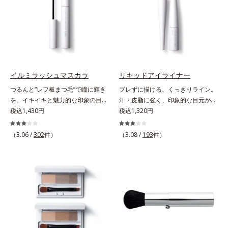
のだから、肌へのやさしさも考慮
ボコやザラつき、肌色のムラを光で
し、植物性保湿成分・ユリエキスを
整え、肌本来の魅力を引き出し、印
配合しています。
象をランクアップさせます。日本人
男性の肌色に合わせた色設計で、ど
んな肌色でも自然な仕上がりを叶え
ます。ベタつくのに乾燥する男性の
肌に、うるおいを与えつつ皮脂分泌
イルミラッシュマスカラ
リキッドアイライナー
をコントロールするスキンケア成分
つるんと“レフ板まつ毛”で瞳に輝き
ブレずに描ける、くっきりライン。
を配合。夕方までベタつき＆乾燥知
を。イキイキと魅力的な印象の目元
汗・皮脂に強く、印象的な目元が続
らずの、清潔感のある肌が続きま
へ。“レフ板まつ毛”で瞳に光を映り
税込1,430円
く。なめらかなタッチでブレずに美
税込1,320円
す。さらにSPF20・PA++の紫外線カ
込ませ、印象的な目元に魅せるマス
しいラインが簡単に描ける、リキッ
ット効果で、日常シーンの紫外線を
カラです。特殊な板状の粉体がまつ
ドタイプのアイライナーです。シャ
カット。洗顔料で簡単に落とすこと
（3.06 /
302
件）
（3.08 /
193
件）
毛に均一に密着することで、つるん
ープなラインで印象的な目元を演出
ができ、スキンケアの延長で使いや
とダマのない仕上がりに。まるでレ
します。毛の太さ・長さ・量と、最
すい、みずみずしいクリームタイプ
フ板のように瞳に輝きを映し込みま
も描きやすいバランスの筆を採用。
です。【ご使用方法】スキンケアの
す。さらに、ロングとボリューム、
長い持ち手＆短めの軸で、目の際ギ
後、適量（パール1～2粒大程度）を
服や気分に合わせて1本で2つの仕上
リギリのラインも簡単に描けます。
とり、顔全体に少量ずつムラなくの
がりが楽しめる2wayブラシを採用
汗や皮脂にも強く、落ちにくい処方
ばします。
しました。ひと塗りでまつ毛を根元
ながら、お湯でらくらくオフ(*)でき
から持ち上げて、美しくセパレート
て手間要らず！* クレンジングの