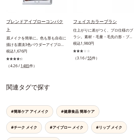
させ、瞳への輝きをサポートしま
際、お湯で落とせます。
す。しなやかにカールをキープし、
汗や皮脂に強いウォータープルーフ
タイプながら、お湯だけで簡単にオ
ブレンドアイブローコンパク
フェイスカラーブラシ
フできます。
ト
仕上がりに差がつく、プロ仕様のブ
ラシ。素材・毛量・毛先の形・ブラ
眉メイクを簡単に。色も形も自在に
シの幅、すべてにメイクしやすさを
税込1,980円
描ける濃淡3色パウダーアイブロ
追求。テクニックいらずで簡単にプ
ー。眉は髪の色に合わせると自然。
税込1,676円
ロ並みの仕上がりに。機能性の高さ
濃淡3色セットなら、混ぜ方次第で
（3.16 /
55
件）
はもちろん、肌あたりのよい上質素
自分にぴったりの眉色が作れます。
（4.26 /
1485
件）
材を使用。肌へのやさしさとフィッ
さらに眉頭は薄く、眉山〜眉尻は濃
ト感を高めた設計で、思わずうっと
いめの自然なグラデーションもお手
りするような肌触りに。驚くほどメ
のもの。眉を立体的に描くだけで、
関連タグで探す
イクの腕前を上達させてくれるか
ぐっとアカ抜けた印象になります。
ら、使った人からメイクの達人に！
また、粉とびせず眉に溶け込むよう
なフィット感は、「なめらか密着パ
ウダー」の成せるワザ。軽くブラシ
#簡単ケア アイメイク
#健康食品 簡単ケア
を引くだけで、眉尻ラインまでキレ
イに描け、仕上がりはどこまでもナ
#チーク メイク
#アイブロー メイク
#リップ メイク
チュラル。汗、皮脂にも強く、描き
たての美しい眉を1日中持続しま