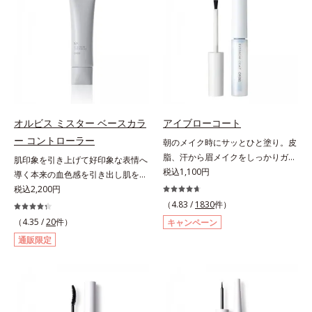
ぼかします。
すばやく乾き、何かと目に触れがち
つぶし、指でやさしくなじませるだ
な指先に、さり気なく信頼感を宿し
けで肌トラブルを自然にぼかしてカ
ます。【色説明】（01）：”塗って
バー。指にとって重ねづけすると、
る感”を感じさせない、ほんのり血
さらにハイカバーな仕上がりに。テ
色感を与え清潔感のある好印象な手
クニック不要で初心者でも安心の使
元へ導くくすみピンク【ご使用方
いごこちを実現しました。つけてい
法】①使用前にビンを軽く振りま
ることを忘れてしまうようなサラサ
す。②筆と軸についた液をビンの口
ラの感触で、いつでも絶好調の肌を
オルビス ミスター ベースカラ
アイブローコート
元でしごき、量を調整してから自爪
叶えます(*)。* メイク効果による
ー コントローラー
朝のメイク時にサッとひと塗り。皮
に直接塗ります。2度塗りすると、
【ご使用方法】2～3ｍｍくり出し、
脂、汗から眉メイクをしっかりガー
肌印象を引き上げて好印象な表情へ
より美しい仕上がりになります。
カバーしたい部分に直接つけてくだ
ド！。メイク時に描いた眉の上から
税込1,100円
導く本来の血色感を引き出し肌を均
さい。さらにカバー効果を出したい
サッとひと塗りするだけで、描いた
一に整えるベースカラー。スキンケ
税込2,200円
ときは、重ねづけしてください。
ままの美しい眉を長時間キープしま
ア感覚で絶好調な肌へ整えるベース
（4.83 /
1830
件）
す。汗、皮脂、こすれなどから美し
コントロールカラーです。肌トラブ
（4.35 /
20
件）
キャンペーン
い眉をしっかり守るウォータープル
ルを“覆い隠す”のではなく、“光で整
通販限定
ーフタイプながら、通常のクレンジ
える”オレンジフィルター理論に着
ングで簡単に落とすことができま
目。疲れた印象を与える青クマや青
す。速乾性のサラッとした透明の液
ヒゲ、毛穴の影などの「青」を引い
なので、塗ったことを忘れてしまう
て、血色のよいイキイキとした印象
くらい自然な仕上がり。毎日使うも
の「赤」を肌にプラス。毛穴のデコ