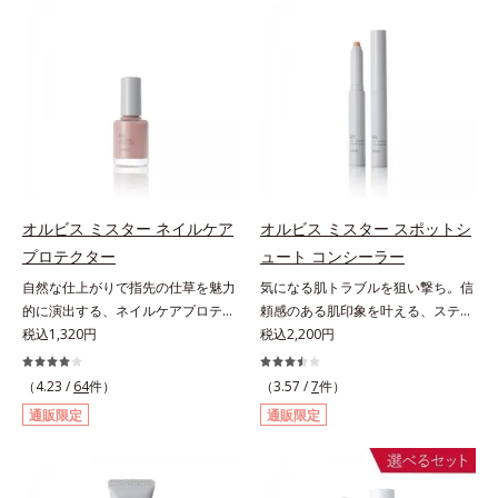
単に印象的な目元が完成します。2
眉毛を描くことができます。なりた
色だけを使って簡単に。3色使って
い印象や髪色に合わせて選べる2色
印象的に。4色全部使えば可能性は
展開。ブレイブグレー：きりっとし
無限大。もちろん単色使いもOK！
た精悍な印象に導くシックグレー。
あなたらしさを引き立てる4つのレ
黒髪の人におすすめ。スタイリッシ
イヤーで、幾通りもの旬なアイメイ
ュブラウン：柔らかい印象に導くス
クをお楽しみください。
タイリッシュブラウン。茶色味がか
った髪色の人におすすめ。【ご使用
方法】■眉毛に使用する場合①付属
のスクリューブラシで毛流れを整え
オルビス ミスター ネイルケア
オルビス ミスター スポットシ
た後、中央から眉山に向かって眉毛
プロテクター
ュート コンシーラー
の隙間を埋めるように描きます。②
自然な仕上がりで指先の仕草を魅力
気になる肌トラブルを狙い撃ち。信
眉山から眉尻へ描き、眉頭を整えま
的に演出する、ネイルケアプロテク
頼感のある肌印象を叶える、スティ
す。③最後に、スクリューブラシで
ター。ハーフマットな仕上がりで自
税込1,320円
ックコンシーラー。自然な仕上がり
税込2,200円
全体を軽くぼかします。■ヒゲやも
爪をきれいに整え、日常の何気ない
とカバー力を両立させた、スティッ
みあげに使用する場合①付属のスク
手元・指先の仕草を魅力的に演出す
ク状のコンシーラーです。「6mm
リューブラシで毛流れを整えた後、
（4.23 /
64
件）
（3.57 /
7
件）
る、ネイルケアプロテクターで
口径スポットシューター設計」で、
軸先の細い方を使って毛を一本ずつ
通販限定
通販限定
す。“塗ってる感”がなく、自爪をナ
まるでバスケのシュートを決めるよ
書き足すように足りない部分や整え
チュラルに美しく見せる（01）。使
うに、突然のニキビやシミ、クマな
たい部分を描きます。②最後に毛流
い方は簡単、爪にそのままひと塗り
どの肌トラブルを簡単に狙い撃ち。
れに沿ってスクリューブラシで軽く
するだけ。スピーディマット処方で
線を描くように気になる部分を塗り