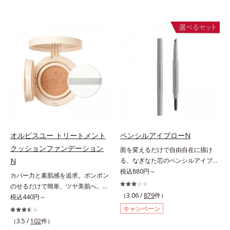
オルビスユー トリートメント
ペンシルアイブローN
クッションファンデーション
面を変えるだけで自由自在に描け
N
る、なぎなた芯のペンシルアイブロ
ー。角度を変えるだけで自由自在に
税込880円～
カバー力と素肌感を追求。ポンポン
描けるペンシルアイブローです。な
のせるだけで簡単、ツヤ美肌へ。カ
ぎなた芯だから、接地面を変えるだ
（3.06 /
879
件）
バー力と素肌感を両立する、簡単ツ
税込440円～
けで太い線から細い線まで、テクニ
ヤ美肌クッションファンデーション
キャンペーン
ックいらずで簡単に。スムースライ
です。多方向へ光を拡散し、高いソ
（3.5 /
102
件）
ン成分(*)配合で、毛の1本1本まで
フトフォーカス効果で毛穴や色ムラ