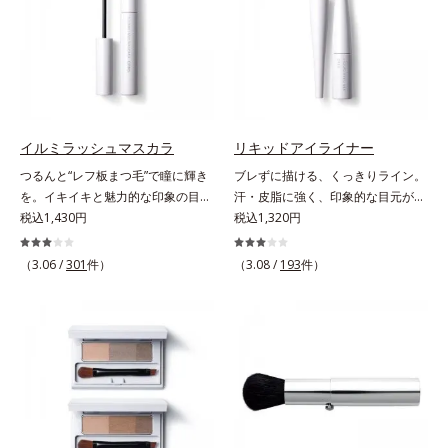
のだから、肌へのやさしさも考慮
ボコやザラつき、肌色のムラを光で
し、植物性保湿成分・ユリエキスを
整え、肌本来の魅力を引き出し、印
配合しています。
象をランクアップさせます。日本人
男性の肌色に合わせた色設計で、ど
んな肌色でも自然な仕上がりを叶え
ます。ベタつくのに乾燥する男性の
肌に、うるおいを与えつつ皮脂分泌
イルミラッシュマスカラ
リキッドアイライナー
をコントロールするスキンケア成分
つるんと“レフ板まつ毛”で瞳に輝き
ブレずに描ける、くっきりライン。
を配合。夕方までベタつき＆乾燥知
を。イキイキと魅力的な印象の目元
汗・皮脂に強く、印象的な目元が続
らずの、清潔感のある肌が続きま
へ。“レフ板まつ毛”で瞳に光を映り
税込1,430円
く。なめらかなタッチでブレずに美
税込1,320円
す。さらにSPF20・PA++の紫外線カ
込ませ、印象的な目元に魅せるマス
しいラインが簡単に描ける、リキッ
ット効果で、日常シーンの紫外線を
カラです。特殊な板状の粉体がまつ
ドタイプのアイライナーです。シャ
カット。洗顔料で簡単に落とすこと
（3.06 /
301
件）
（3.08 /
193
件）
毛に均一に密着することで、つるん
ープなラインで印象的な目元を演出
ができ、スキンケアの延長で使いや
とダマのない仕上がりに。まるでレ
します。毛の太さ・長さ・量と、最
すい、みずみずしいクリームタイプ
フ板のように瞳に輝きを映し込みま
も描きやすいバランスの筆を採用。
です。【ご使用方法】スキンケアの
す。さらに、ロングとボリューム、
長い持ち手＆短めの軸で、目の際ギ
後、適量（パール1～2粒大程度）を
服や気分に合わせて1本で2つの仕上
リギリのラインも簡単に描けます。
とり、顔全体に少量ずつムラなくの
がりが楽しめる2wayブラシを採用
汗や皮脂にも強く、落ちにくい処方
ばします。
しました。ひと塗りでまつ毛を根元
ながら、お湯でらくらくオフ(*)でき
から持ち上げて、美しくセパレート
て手間要らず！* クレンジングの