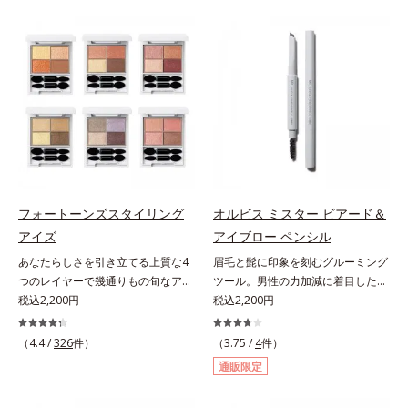
軽やかに描けます。ペンシルの後ろ
をふわりとカバーします。さらに肌
にはスクリューブラシが付いている
との親和性が高いアミノ酸系パウダ
ので、毛流れを整えたり、色をなじ
ー(*)を配合。みずみずしく肌になじ
ませたり、ラインをぼかしたりと大
み、厚塗り感なくピタッと密着しま
活躍。これ1本で完成度の高い、ふ
す。毛穴、シミ、くすみ、凹凸、色
んわり眉に仕上がります。※中身を
ムラなどの大人の肌悩みをポンポン
取り替えられるリフィルをご用意し
するだけで簡単にカバーし、まるで
ています。* ダイマージリノール酸
素肌そのものが美しくなったよう
ダイマージレイルビス（ベヘニル/
な、うるツヤ美肌を演出します。*
イソステアリル/フィトステリル）
ラウロイルリシン配合＝肌なじみを
配合＝感触向上成分
良くする仕上がり向上粉体
フォートーンズスタイリング
オルビス ミスター ビアード＆
アイズ
アイブロー ペンシル
あなたらしさを引き立てる上質な4
眉毛と髭に印象を刻むグルーミング
つのレイヤーで幾通りもの旬なアイ
ツール。男性の力加減に着目した絶
メイクが叶う。上質なテクスチャー
税込2,200円
妙な柔らかさと肌なじみ・密着感を
税込2,200円
と多様なカラーリングで、似合うを
計算したフィックスブレード処方
知る＆楽しさを引き出す、4色のア
と、テクニック不要で太い部分も細
（4.4 /
326
件）
（3.75 /
4
件）
イカラーパレットです。ふんわり溶
い部分も自由自在に描き足せるマル
通販限定
け込みやすい多様な質感と計算され
チブレード処方を採用。眉毛を描き
た配色だから重ねてもくすまず、簡
慣れていない男性でも簡単に理想の