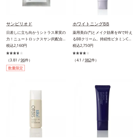
チでゆらぎ(*1)を食い止め、夕方に
目指します。*1 メラニンの生成を
りのため、顔に使用する場合は、化
かけてダウンしていくハリの低下を
抑え、シミ・ソバカスを防ぐ*2 年
粧下地のご使用をおすすめします。
予防。朝の“ピーク肌”が長時間続き
齢を重ねた肌*3 メラニンが過剰に
耐水性にすぐれておりますので、落
ます。UVカット効果と肌をトーン
生成する状態
サンピリオド
ホワイトニングBB
とすときには洗浄料やボディ用洗浄
アップさせる効果(*4)があり、朝の
料を使って、ていねいに洗い流して
日差しに立ち向かうシトラス果実の
薬用美白(*)とメイク効果をWで叶え
メイク前のスキンケアにぴったり。
ください。*1 SPF50+・PA++++ オ
力！ニュートロックスサン(R)配合の
るBBクリーム。持続性ビタミンC誘
オイルカットでベタつかないので、
ルビス サンスクリーン®内ウォータ
インナーケア(*)。果実の力で日差し
税込2,160円
導体で美白しながらくすみのない軽
税込2,750円
すぐにメイクが始められます。*1
ープルーフ効果として*2 サッカロ
に立ち向かうインナーケア(*)です。
やか美肌を長時間キープ。メイクし
乾燥など *2 角層内 *3 ちり・ほこ
ミセス/ハトムギ種子発酵液配合＝
強い紫外線が降り注ぐ南スペイン産
ながら日中美白(*)効果も発揮する、
（3.81 /
96
件）
り等 *4 メイクアップ効果による
（4.1 /
982
件）
保湿成分*3 保湿成分*4 乾燥など*5
のシトラスとローズマリーから抽出
薬用美白BBクリームです。BBとし
数量限定
カニナバラ果実エキス配合＝保湿成
した話題の成分、「ニュートロック
ては珍しく、持続性ビタミンC誘導
分*6 加水分解コラーゲン配合＝保
スサン(R)」を配合。10年以上の研
体の配合に成功しました。“薬用美
湿成分
究を重ねており、多くの国で実績の
白美容液に色をつける”製法で生ま
ある夏のケア成分です。さらに夏の
れたBBだから、塗るだけで日中も
ケアで有名なPLエキスと、欠かせな
美白効果を発揮。さらに肌のくすみ
い美容成分ビタミンCもプラス。独
をパッと飛ばし、皮脂テカを防ぎな
自の製法でサポートします。飲むだ
がら明るい肌を長時間キープしま
けのケアなので、夏対策にありがち
す。これ1つで、美白美容液・日焼
な不快感やストレスは無し！ 時短
け止め・化粧下地・ファンデ―ショ
ケアにもなるため、忙しい方にもお
ン・コンシーラー・パウダーを兼ね
すすめです。夏を快適に過ごすため
る1本6役。時短メイクが叶います。