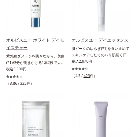
合＝セミマット肌を叶える球状と板
種類の保湿成分（加水分解コラーゲ
UVカット効果の低下を予防しま
状の粉体*2 シリカ6種類、セルロー
ン、ゲットウ葉エキス）を配合して
す。それでいて、肌にスルスルのび
ス*3 シリカ配合＝皮脂を吸着する
いるから、カサつき・くすみ(*)など
てピタッと密着するジェル感触で、
粉体*4 化粧持ち性能
の乾燥悩みも解決＆うるおい長持
毎日使いたくなる極上のつけごこ
ち。通常色は、どんな肌色にも似合
ち。さらに、塗るたびにうれしいス
うカラーで、唇を美しく魅せながら
キンケア効果も加えました。バリア
オルビスユー ホワイト デイモ
オルビスユー デイエッセンス
ケアします。マスクに色移りしにく
機能を維持する白様雪(R)エキス(*2)
イスチャー
肌ピークのゆらぎ(*1)を食い止めて
いので、気兼ねなく使えます。口紅
とアルニカ花エキス(*3)が、紫外線
スキンケアしたてのハリ肌続く日中
紫外線ダメージを防ぎながら、美白
の下地としてもおすすめです。
ダメージ(*4)にもゆらぎにくいすこ
用美容液。起床直後にピークを迎
税込2,970円
(*1)成分が働きかける1本2役で大人
やかな肌に整え、ローズヒップエキ
え、夕方から夜にかけて徐々にダウ
の肌を守りぬく。若々しく透明感の
税込3,300円
ス(*5)と浸透型コラーゲン(*6)が透
ンするハリのバイオリズムに着目し
ある美肌を構成する要素と、年齢肌
（4.3 /
429
件）
明感を引き出し、肌のハリ感をサポ
た、オルビスユーシリーズの日中用
(*2)のメラニン生成にアプローチし
（3.86 /
325
件）
ートします。スーパーウォータープ
美容液です。クチナシエキス配合の
て、明るくなめらかな肌へ導くスキ
ルーフだから、海やプールなどのア
ハリバリアエンハンサーが、肌の内
ンケアシリーズです。「オルビスユ
ウトドアでも大活躍！ 強烈な紫外
側(*2)からバリア機能にアプローチ
ー」の理論を応用し、全方位的に肌
線も跳ね除け、肌をダメージからし
して、うるおいをキープ。さらに紫
の底上げを図ります。さらに、シミ
っかりガードします。【ご使用方
外線・近赤外線・大気汚染(*3)をカ
と年齢の関係に着目。点在するシミ
法】手に適量をとり、日焼けを防ぎ
ットする成分を配合しており、外的
だけでなく、メラニンが蓄積しがち
たい部分に、塗布後すぐに少量ずつ
刺激から肌を守ります。肌の内側
な年齢肌の“メラニンメタボ(*3)”に
ムラなくのばします。顔にもご使用
(*2)と外側、両方からのWアプロー
アプローチして、澄みわたる美肌を
いただけますが、より美しい仕上が