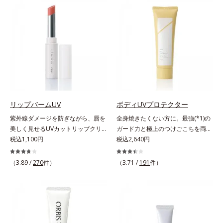
上からササッとUVカットとお直し
ジングは不要。通勤にも長時間のレ
が同時にできるお役立ちアイテムで
ジャーにも、毎日手軽にお使いいた
す。毛穴や色ムラをカバーしながら
だけます。高いUVカット力を持つ
も、素肌のような透明美肌を叶える
アイテムは本来多くのオイルが必要
秘密は「スムースヴェールパウダー
ですが、オルビス ミスターは少な
(*1)」にあります。7種の球状粉体
いオイル(*1)でも多くのUVカット成
(*2)が凹凸を埋めて、肌に薄いヴェ
分を抱え込む技術を採用しました。
ールをかけるようにカバー。さらに
さらに皮脂吸着パウダー(*2)も配
板状粉体が光を反射して、すっぴん
合。ベタつきにくいみずみずしい使
肌のようなナチュラルなツヤ感を演
用感で、塗ることでスキンケア後の
リップバームUV
ボディUVプロテクター
出します。また、皮脂を吸着する
ようなサラサラ肌が続きます。大人
紫外線ダメージを防ぎながら、唇を
全身焼きたくない方に。最強(*1)の
「あぶらとりパウダー(*3)」を配合
男性の悩み、シミ(*3)とテカリ(*4)
美しく見せるUVカットリップクリ
ガード力と極上のつけごこちを両
し、くずれ＆テカリを防いでサラサ
の両方に応えるアイテムです。*1
ーム。UV対策を忘れがちな唇に。
税込1,100円
立。“肌を整える”日焼け止め。絶対
税込2,640円
ラ肌が長時間続きます。パウダータ
自社比較*2 アクリレーツコポリマ
紫外線をカットしながら、顔色をパ
に焼きたくない方に。SPF50+・
イプながら、SPF50+・PA++++。パ
ー配合＝化粧持ち向上成分*3 日焼
ッと明るく見せるUVカットリップ
PA++++。最強(*1)のガード力を持
（3.89 /
270
件）
ウダーならではの軽いつけごこち
（3.71 /
191
件）
けによるシミ予防*4 皮脂吸着によ
です。他の部位より角層が薄くバリ
ちながら、肌を整えるスキンケア効
で、日焼け止めが苦手な方にもおす
るテカリ防止
ア機能が低い唇は、紫外線の影響で
果を持つ身体用日焼け止めです。ポ
すめです。水や汗に強いスーパーウ
乾燥を引き起こしがち。そこで
ーラ化成の特殊製法「粉体乳化」技
ォータープルーフ(*4)だから、レジ
SPF25・PA++のUVカット効果のあ
術を使っているから、汗に触れるこ
ャーにも大活躍してくれます。*1
るリップクリームで、顔だけでなく
とで粉体同士が凝集し、膜の強度が
シリカ、セルロース、窒化ホウ素配
唇もしっかりUV対策しましょう。2
アップ。こすれへの耐性も強く、