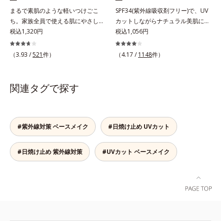
ます。※敏感肌対象パッチテスト済
人差があります。
まるで素肌のような軽いつけごこ
SPF34(紫外線吸収剤フリー)で、UV
（すべての人に皮膚刺激がおきない
ち。家族全員で使える肌にやさしい
カットしながらナチュラル美肌に。
というわけではありません）*1 ニ
UVカット。毎日使うものだから、
税込1,320円
これ1本で“小でかけ”にも、化粧下
税込1,056円
キビ・肌荒れを防ぐ*2 うるおいに
使いごこちにも、肌へのやさしさに
地としても。この1本があれば、“ち
よる透明感のある肌
もこだわりたい。そんな声に応え
ょっとそこまで”もOKなすっぴん美
（3.93 /
521
件）
（4.17 /
1148
件）
た、素肌感覚のストレスフリーな全
肌！ さまざまなダメージ(*1)からバ
身用日焼け止めです。きしみや乾燥
リアしながら、美肌を叶える顔用日
感のない気持ちのいい感触。
焼け止めです。 紫外線、近赤外
関連タグで探す
SPF30・PA+++ながら、紫外線吸収
線、大気汚染物質(*2)を含むダメー
剤は不使用。敏感ぎみな肌の方もお
ジに着目し、それらから肌を守る成
子様にも安心の、やさしい使いごこ
分を配合しました。誰の肌にもなじ
ちです。
む絶妙な色設計で、白浮きなしの明
#紫外線対策 ベースメイク
#日焼け止め UVカット
るい自然なつや肌に。さらに超軽量
粉体を採用しているので、とっても
#日焼け止め 紫外線対策
#UVカット ベースメイク
軽い付けごこち。単品でも、化粧下
地としてもご使用いただけます。ベ
タつくことなくうるおい感覚が続く
「クリームタイプ」と、みずみずし
い感触で肌に密着してくずれにくい
「ローションタイプ」の2タイプか
ら、お肌の状態に合わせてお選びい