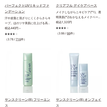
に早速、毎日2粒（目安）の新習慣
* メラニンの生成を抑え、シミ・ソ
パーフェクトUVリキッドファ
クリアフル デイケアベース
を始めましょう。* 紫外線などによ
バカスを防ぐ
ンデーション
メイクしながらニキビケア(*1)。透
り失われるビタミンCを中心とした
明美肌(*2)をかなえるメイクベー
汗や皮脂と混ざりにくくさらさらキ
栄養成分の補給
ス。ニキビがあると、メイクはニキ
税込1,320円
ープ。ほのツヤ美肌に仕上げる高
ビに良くないのではないかと心配に
SPFファンデ。SPF50・PA++++で紫
税込440円～
なりがち。しかし何も塗らないと、
外線を強力カットしながら、さらさ
（3.86 /
66
件）
刺激に弱いニキビ肌を紫外線にさら
ら美肌が10時間(*)続くリキッドフ
（3.78 /
716
件）
してしまうことに……。クリアフル
ァンデーションです。汗・皮脂がフ
デイケアベースは、ニキビケア(*1)
ァンデと混ざらず放出されること
できる新発想のメイク下地。スキン
で、時間が経ってもくすみにくく、
ケアシリーズと同様のニキビケア成
くずれにくく、軽やかにピタッとフ
分を配合した肌にやさしい処方なの
ィット。まるでつけたてのような美
で、“ニキビをケアしたい”と“肌をキ
肌をキープします。またドーナツ型
レイに見せたい”が同時に叶えられ
の粉体を採用したことで、より多く
ます。ピンク味のあるベージュ色
均一に光を拡散することを実現。毛
で、塗るとくすみがさっと払われ、
穴やシミの目立ちにくい“ほのツヤ
肌が自然とトーンアップ。しっとり
美肌”に仕上げます。ウォータープ
とした美しい仕上がりが続きます。
ルーフテスト済で、アウトドアにも
SPF28・PA+++で、ニキビ肌を紫外
おすすめです。* 10時間化粧持ちデ
サンスクリーン(R) フリーエン
サンスクリーン(R) オンフェイ
線ダメージからもしっかりガードし
ータ取得済（当社調べ）効果には個
ス
ス