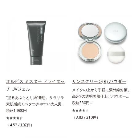
オルビス ミスター ドライタッ
サンスクリーン(R) パウダー
チ UVジェル
メイクの上から手軽に紫外線対策。
高SPFの透明美肌仕上げパウダー。
“塗るあぶらとり紙”発想。サラサラ
メイクの上から手を汚さずに紫外線
税込330円～
素肌感続くベタつきやすい大人男性
対策ができるUVカットパウダーで
肌のための日焼け止めジェル。メン
税込1,980円
す。“素肌のようななめらかな軽
ズブランド「オルビス ミスター」
（3.83 /
210
件）
さ”と“高いUVカット効果”の両立を
の日焼け止めです。SPF50+・
（4.52 /
107
件）
叶えました。持ち運びしやすいプレ
PA++++で紫外線からしっかりガー
ストタイプ。外出先でも、メイクの
ド。顔にもからだにも使え、クレン