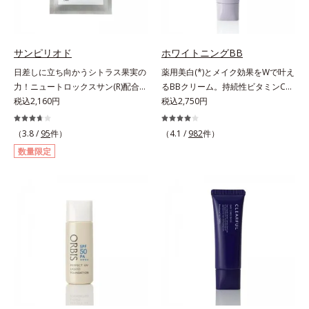
チでゆらぎ(*1)を食い止め、夕方に
目指します。*1 メラニンの生成を
りのため、顔に使用する場合は、化
かけてダウンしていくハリの低下を
抑え、シミ・ソバカスを防ぐ*2 年
粧下地のご使用をおすすめします。
予防。朝の“ピーク肌”が長時間続き
齢を重ねた肌*3 メラニンが過剰に
耐水性にすぐれておりますので、落
ます。UVカット効果と肌をトーン
生成する状態
サンピリオド
ホワイトニングBB
とすときには洗浄料やボディ用洗浄
アップさせる効果(*4)があり、朝の
料を使って、ていねいに洗い流して
日差しに立ち向かうシトラス果実の
薬用美白(*)とメイク効果をWで叶え
メイク前のスキンケアにぴったり。
ください。*1 SPF50+・PA++++ オ
力！ニュートロックスサン(R)配合の
るBBクリーム。持続性ビタミンC誘
オイルカットでベタつかないので、
ルビス サンスクリーン®内ウォータ
インナーケア(*)。果実の力で日差し
税込2,160円
導体で美白しながらくすみのない軽
税込2,750円
すぐにメイクが始められます。*1
ープルーフ効果として*2 サッカロ
に立ち向かうインナーケア(*)です。
やか美肌を長時間キープ。メイクし
乾燥など *2 角層内 *3 ちり・ほこ
ミセス/ハトムギ種子発酵液配合＝
強い紫外線が降り注ぐ南スペイン産
ながら日中美白(*)効果も発揮する、
（3.8 /
95
件）
り等 *4 メイクアップ効果による
（4.1 /
982
件）
保湿成分*3 保湿成分*4 乾燥など*5
のシトラスとローズマリーから抽出
薬用美白BBクリームです。BBとし
数量限定
カニナバラ果実エキス配合＝保湿成
した話題の成分、「ニュートロック
ては珍しく、持続性ビタミンC誘導
分*6 加水分解コラーゲン配合＝保
スサン(R)」を配合。10年以上の研
体の配合に成功しました。“薬用美
湿成分
究を重ねており、多くの国で実績の
白美容液に色をつける”製法で生ま
ある夏のケア成分です。さらに夏の
れたBBだから、塗るだけで日中も
ケアで有名なPLエキスと、欠かせな
美白効果を発揮。さらに肌のくすみ
い美容成分ビタミンCもプラス。独
をパッと飛ばし、皮脂テカを防ぎな
自の製法でサポートします。飲むだ
がら明るい肌を長時間キープしま
けのケアなので、夏対策にありがち
す。これ1つで、美白美容液・日焼
な不快感やストレスは無し！ 時短
け止め・化粧下地・ファンデ―ショ
ケアにもなるため、忙しい方にもお
ン・コンシーラー・パウダーを兼ね
すすめです。夏を快適に過ごすため
る1本6役。時短メイクが叶います。