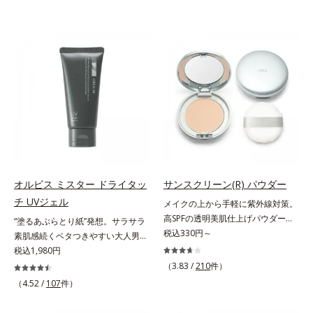
オルビス ミスター ドライタッ
サンスクリーン(R) パウダー
チ UVジェル
メイクの上から手軽に紫外線対策。
高SPFの透明美肌仕上げパウダー。
“塗るあぶらとり紙”発想。サラサラ
メイクの上から手を汚さずに紫外線
税込330円～
素肌感続くベタつきやすい大人男性
対策ができるUVカットパウダーで
肌のための日焼け止めジェル。メン
税込1,980円
す。“素肌のようななめらかな軽
ズブランド「オルビス ミスター」
（3.83 /
210
件）
さ”と“高いUVカット効果”の両立を
の日焼け止めです。SPF50+・
（4.52 /
107
件）
叶えました。持ち運びしやすいプレ
PA++++で紫外線からしっかりガー
ストタイプ。外出先でも、メイクの
ド。顔にもからだにも使え、クレン