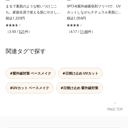
ます。※敏感肌対象パッチテスト済
人差があります。
まるで素肌のような軽いつけごこ
SPF34(紫外線吸収剤フリー)で、UV
（すべての人に皮膚刺激がおきない
ち。家族全員で使える肌にやさしい
カットしながらナチュラル美肌に。
というわけではありません）*1 ニ
UVカット。毎日使うものだから、
税込1,320円
これ1本で“小でかけ”にも、化粧下
税込1,056円
キビ・肌荒れを防ぐ*2 うるおいに
使いごこちにも、肌へのやさしさに
地としても。この1本があれば、“ち
よる透明感のある肌
もこだわりたい。そんな声に応え
ょっとそこまで”もOKなすっぴん美
（3.93 /
521
件）
（4.17 /
1148
件）
た、素肌感覚のストレスフリーな全
肌！ さまざまなダメージ(*1)からバ
身用日焼け止めです。きしみや乾燥
リアしながら、美肌を叶える顔用日
感のない気持ちのいい感触。
焼け止めです。 紫外線、近赤外
関連タグで探す
SPF30・PA+++ながら、紫外線吸収
線、大気汚染物質(*2)を含むダメー
剤は不使用。敏感ぎみな肌の方もお
ジに着目し、それらから肌を守る成
子様にも安心の、やさしい使いごこ
分を配合しました。誰の肌にもなじ
ちです。
む絶妙な色設計で、白浮きなしの明
#紫外線対策 ベースメイク
#日焼け止め UVカット
るい自然なつや肌に。さらに超軽量
粉体を採用しているので、とっても
#UVカット ベースメイク
#日焼け止め 紫外線対策
軽い付けごこち。単品でも、化粧下
地としてもご使用いただけます。ベ
タつくことなくうるおい感覚が続く
「クリームタイプ」と、みずみずし
い感触で肌に密着してくずれにくい
「ローションタイプ」の2タイプか
ら、お肌の状態に合わせてお選びい