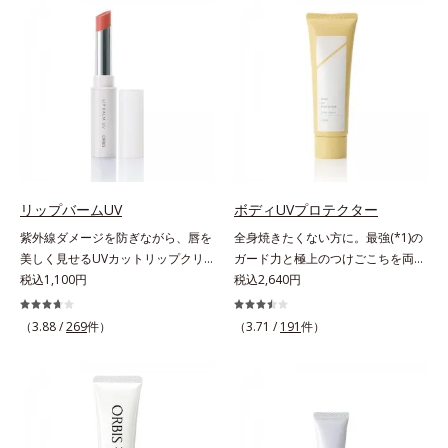
上からササッとUVカットとお直し
ジングは不要。通勤にも長時間のレ
が同時にできるお役立ちアイテムで
ジャーにも、毎日手軽にお使いいた
す。毛穴や色ムラをカバーしながら
だけます。高いUVカット力を持つ
も、素肌のような透明美肌を叶える
アイテムは本来多くのオイルが必要
秘密は「スムースヴェールパウダー
ですが、オルビス ミスターは少な
(*1)」にあります。7種の球状粉体
いオイル(*1)でも多くのUVカット成
(*2)が凹凸を埋めて、肌に薄いヴェ
分を抱え込む技術を採用しました。
ールをかけるようにカバー。さらに
さらに皮脂吸着パウダー(*2)も配
板状粉体が光を反射して、すっぴん
合。ベタつきにくいみずみずしい使
肌のようなナチュラルなツヤ感を演
用感で、塗ることでスキンケア後の
リップバームUV
ボディUVプロテクター
出します。また、皮脂を吸着する
ようなサラサラ肌が続きます。大人
紫外線ダメージを防ぎながら、唇を
全身焼きたくない方に。最強(*1)の
「あぶらとりパウダー(*3)」を配合
男性の悩み、シミ(*3)とテカリ(*4)
美しく見せるUVカットリップクリ
ガード力と極上のつけごこちを両
し、くずれ＆テカリを防いでサラサ
の両方に応えるアイテムです。*1
ーム。UV対策を忘れがちな唇に。
税込1,100円
立。“肌を整える”日焼け止め。絶対
税込2,640円
ラ肌が長時間続きます。パウダータ
自社比較*2 アクリレーツコポリマ
紫外線をカットしながら、顔色をパ
に焼きたくない方に。SPF50+・
イプながら、SPF50+・PA++++。パ
ー配合＝化粧持ち向上成分*3 日焼
ッと明るく見せるUVカットリップ
PA++++。最強(*1)のガード力を持
（3.88 /
269
件）
ウダーならではの軽いつけごこち
（3.71 /
191
件）
けによるシミ予防*4 皮脂吸着によ
です。他の部位より角層が薄くバリ
ちながら、肌を整えるスキンケア効
で、日焼け止めが苦手な方にもおす
るテカリ防止
ア機能が低い唇は、紫外線の影響で
果を持つ身体用日焼け止めです。ポ
すめです。水や汗に強いスーパーウ
乾燥を引き起こしがち。そこで
ーラ化成の特殊製法「粉体乳化」技
ォータープルーフ(*4)だから、レジ
SPF25・PA++のUVカット効果のあ
術を使っているから、汗に触れるこ
ャーにも大活躍してくれます。*1
るリップクリームで、顔だけでなく
とで粉体同士が凝集し、膜の強度が
シリカ、セルロース、窒化ホウ素配
唇もしっかりUV対策しましょう。2
アップ。こすれへの耐性も強く、