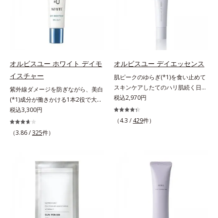
合＝セミマット肌を叶える球状と板
種類の保湿成分（加水分解コラーゲ
UVカット効果の低下を予防しま
状の粉体*2 シリカ6種類、セルロー
ン、ゲットウ葉エキス）を配合して
す。それでいて、肌にスルスルのび
ス*3 シリカ配合＝皮脂を吸着する
いるから、カサつき・くすみ(*)など
てピタッと密着するジェル感触で、
粉体*4 化粧持ち性能
の乾燥悩みも解決＆うるおい長持
毎日使いたくなる極上のつけごこ
ち。通常色は、どんな肌色にも似合
ち。さらに、塗るたびにうれしいス
うカラーで、唇を美しく魅せながら
キンケア効果も加えました。バリア
オルビスユー ホワイト デイモ
オルビスユー デイエッセンス
ケアします。マスクに色移りしにく
機能を維持する白様雪(R)エキス(*2)
イスチャー
肌ピークのゆらぎ(*1)を食い止めて
いので、気兼ねなく使えます。口紅
とアルニカ花エキス(*3)が、紫外線
スキンケアしたてのハリ肌続く日中
紫外線ダメージを防ぎながら、美白
の下地としてもおすすめです。
ダメージ(*4)にもゆらぎにくいすこ
用美容液。起床直後にピークを迎
税込2,970円
(*1)成分が働きかける1本2役で大人
やかな肌に整え、ローズヒップエキ
え、夕方から夜にかけて徐々にダウ
の肌を守りぬく。若々しく透明感の
税込3,300円
ス(*5)と浸透型コラーゲン(*6)が透
ンするハリのバイオリズムに着目し
ある美肌を構成する要素と、年齢肌
（4.3 /
429
件）
明感を引き出し、肌のハリ感をサポ
た、オルビスユーシリーズの日中用
(*2)のメラニン生成にアプローチし
（3.86 /
325
件）
ートします。スーパーウォータープ
美容液です。クチナシエキス配合の
て、明るくなめらかな肌へ導くスキ
ルーフだから、海やプールなどのア
ハリバリアエンハンサーが、肌の内
ンケアシリーズです。「オルビスユ
ウトドアでも大活躍！ 強烈な紫外
側(*2)からバリア機能にアプローチ
ー」の理論を応用し、全方位的に肌
線も跳ね除け、肌をダメージからし
して、うるおいをキープ。さらに紫
の底上げを図ります。さらに、シミ
っかりガードします。【ご使用方
外線・近赤外線・大気汚染(*3)をカ
と年齢の関係に着目。点在するシミ
法】手に適量をとり、日焼けを防ぎ
ットする成分を配合しており、外的
だけでなく、メラニンが蓄積しがち
たい部分に、塗布後すぐに少量ずつ
刺激から肌を守ります。肌の内側
な年齢肌の“メラニンメタボ(*3)”に
ムラなくのばします。顔にもご使用
(*2)と外側、両方からのWアプロー
アプローチして、澄みわたる美肌を
いただけますが、より美しい仕上が