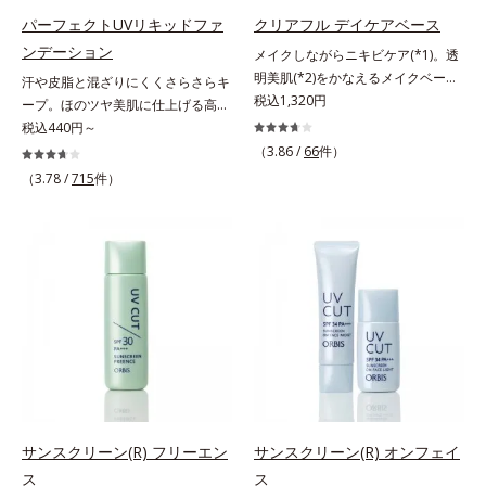
に早速、毎日2粒（目安）の新習慣
* メラニンの生成を抑え、シミ・ソ
パーフェクトUVリキッドファ
クリアフル デイケアベース
を始めましょう。* 紫外線などによ
バカスを防ぐ
ンデーション
メイクしながらニキビケア(*1)。透
り失われるビタミンCを中心とした
明美肌(*2)をかなえるメイクベー
汗や皮脂と混ざりにくくさらさらキ
栄養成分の補給
ス。ニキビがあると、メイクはニキ
税込1,320円
ープ。ほのツヤ美肌に仕上げる高
ビに良くないのではないかと心配に
SPFファンデ。SPF50・PA++++で紫
税込440円～
なりがち。しかし何も塗らないと、
外線を強力カットしながら、さらさ
（3.86 /
66
件）
刺激に弱いニキビ肌を紫外線にさら
ら美肌が10時間(*)続くリキッドフ
（3.78 /
715
件）
してしまうことに……。クリアフル
ァンデーションです。汗・皮脂がフ
デイケアベースは、ニキビケア(*1)
ァンデと混ざらず放出されること
できる新発想のメイク下地。スキン
で、時間が経ってもくすみにくく、
ケアシリーズと同様のニキビケア成
くずれにくく、軽やかにピタッとフ
分を配合した肌にやさしい処方なの
ィット。まるでつけたてのような美
で、“ニキビをケアしたい”と“肌をキ
肌をキープします。またドーナツ型
レイに見せたい”が同時に叶えられ
の粉体を採用したことで、より多く
ます。ピンク味のあるベージュ色
均一に光を拡散することを実現。毛
で、塗るとくすみがさっと払われ、
穴やシミの目立ちにくい“ほのツヤ
肌が自然とトーンアップ。しっとり
美肌”に仕上げます。ウォータープ
とした美しい仕上がりが続きます。
ルーフテスト済で、アウトドアにも
SPF28・PA+++で、ニキビ肌を紫外
おすすめです。* 10時間化粧持ちデ
サンスクリーン(R) フリーエン
サンスクリーン(R) オンフェイ
線ダメージからもしっかりガードし
ータ取得済（当社調べ）効果には個
ス
ス